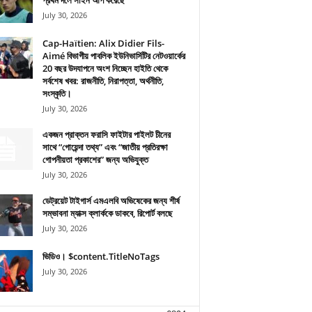
প্রথম দলে সাইন আপ করেছে
July 30, 2026
Cap-Haïtien: Alix Didier Fils-
Aimé বিভাগীয় পাবলিক ইউনিভার্সিটির নেটওয়ার্কের
20 বছর উদযাপনে অংশ নিচ্ছেন হাইতি থেকে
সর্বশেষ খবর: রাজনীতি, নিরাপত্তা, অর্থনীতি,
সংস্কৃতি।
July 30, 2026
একজন প্রাক্তন ফরাসি ফাইটার পাইলট চীনের
সাথে “গোয়েন্দা তথ্য” এবং “জাতীয় প্রতিরক্ষা
গোপনীয়তা প্রকাশের” জন্য অভিযুক্ত
July 30, 2026
ডেট্রয়েট টাইগার্স এমএলবি অভিষেকের জন্য শীর্ষ
সম্ভাবনা ম্যাক্স ক্লার্ককে ডাকবে, রিপোর্ট বলছে
July 30, 2026
ভিডিও। $content.TitleNoTags
July 30, 2026