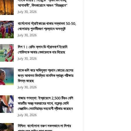
লাইভ ফায়ার। গিরোন্ডে “প্রথম দিন একটু
আশাবাদী”, বিসকারোসে আগুন “নিয়ন্ত্রনে”
July 30, 2026
বার্সেলোনা স্ট্রাইকারের থাকার সম্ভাবনা 50-50,
খেলোয়াড় পুনর্নবীকরণ প্রস্তাবে অসন্তুষ্ট
July 30, 2026
লিগ 1। রেসিং ক্লাব ডি স্ট্রাসবার্গ ইয়োনি
গোমিসকে আবার বেভারেনকে ধার দিয়েছে
July 30, 2026
মাকে গুলি করে অভিযুক্ত প্রধান কোচের ছেলের
জন্য আদালত বিলম্বিত মানসিক স্বাস্থ্য পরীক্ষায়
বিলম্ব করেছে
July 30, 2026
গাজায় গণহত্যা: ইস্রায়েলে 2,500 টিরও বেশি
ভারতীয় অস্ত্র সরবরাহের সাথে, নরেন্দ্র মোদি
বেঞ্জামিন নেতানিয়াহুর সহযোগী স্বীকার করেছেন
July 30, 2026
নিশ্চিত: বার্সেলোনা তরুণ সফলভাবে লা লিগার