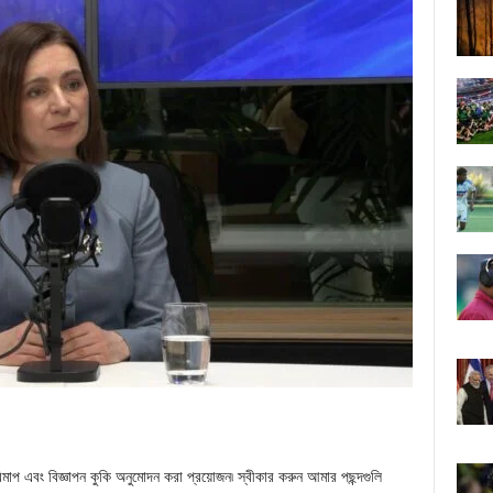
াপ এবং বিজ্ঞাপন কুকি অনুমোদন করা প্রয়োজন৷ স্বীকার করুন আমার পছন্দগুলি