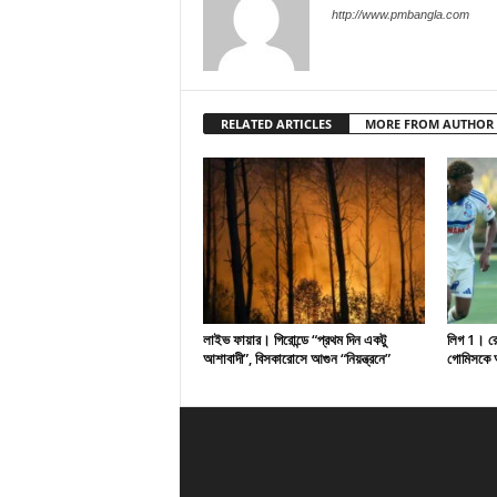
http://www.pmbangla.com
RELATED ARTICLES
MORE FROM AUTHOR
লাইভ ফায়ার। গিরোন্ডে “প্রথম দিন একটু
লিগ 1। রেসি
আশাবাদী”, বিসকারোসে আগুন “নিয়ন্ত্রনে”
গোমিসকে আ