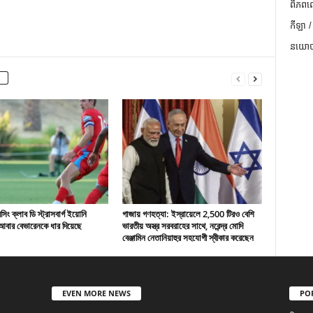
ពិភពល
កីឡា /
នយោបា
ং ক্লাব ডি স্ট্রাসবার্গ ইয়োনি
গাজায় গণহত্যা: ইস্রায়েলে 2,500 টিরও বেশি
বার বেভারেনকে ধার দিয়েছে
ভারতীয় অস্ত্র সরবরাহের সাথে, নরেন্দ্র মোদি
বেঞ্জামিন নেতানিয়াহুর সহযোগী স্বীকার করেছেন
EVEN MORE NEWS
PO