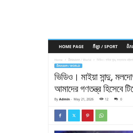
HOME PAGE
កីឡា / SPORT
ពិ
Home
ពិភពលោក / World
ভিডিও। মাইয়া সান্দু, মলদোভার রাষ্ট
ពិភពលោក / WORLD
ভিডিও। মাইয়া সান্দু, মলদ
আমাদের গণতন্ত্র হিসেবে ট
By
Admin
-
May 21, 2026
12
0