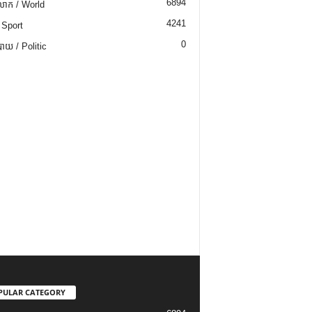
6894
ោក / World
4241
 Sport
0
យ / Politic
PULAR CATEGORY