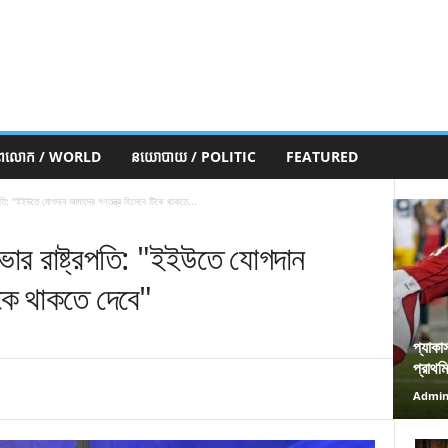
ភពលោក / WORLD
នយោបាយ / POLITIC
FEATURED
্রপতি: "ইইউতে যোগদান আমাদের গণতন্ত্র হিসেবে টিকে থাকতে...
োভার রাষ্ট্রপতি: "ইইউতে যোগদান
িকে থাকতে দেবে"
প্যাকা
প্রাথম
Admi