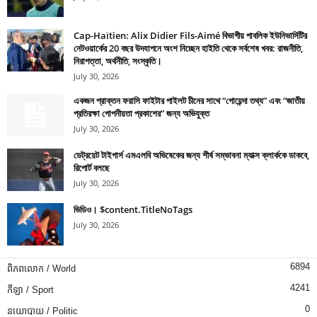
Cap-Haïtien: Alix Didier Fils-Aimé বিভাগীয় পাবলিক ইউনিভার্সিটির
নেটওয়ার্কের 20 বছর উদযাপনে অংশ নিচ্ছেন হাইতি থেকে সর্বশেষ খবর: রাজনীতি,
নিরাপত্তা, অর্থনীতি, সংস্কৃতি।
July 30, 2026
একজন প্রাক্তন ফরাসি ফাইটার পাইলট চীনের সাথে “গোয়েন্দা তথ্য” এবং “জাতীয়
প্রতিরক্ষা গোপনীয়তা প্রকাশের” জন্য অভিযুক্ত
July 30, 2026
ডেট্রয়েট টাইগার্স এমএলবি অভিষেকের জন্য শীর্ষ সম্ভাবনা ম্যাক্স ক্লার্ককে ডাকবে,
রিপোর্ট বলছে
July 30, 2026
ভিডিও। $content.TitleNoTags
July 30, 2026
6894
ពិភពលោក / World
4241
កីឡា / Sport
0
នយោបាយ / Politic