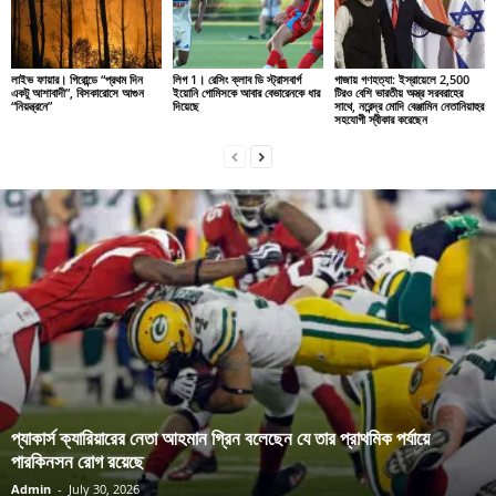
লাইভ ফায়ার। গিরোন্ডে “প্রথম দিন
লিগ 1। রেসিং ক্লাব ডি স্ট্রাসবার্গ
গাজায় গণহত্যা: ইস্রায়েলে 2,500
একটু আশাবাদী”, বিসকারোসে আগুন
ইয়োনি গোমিসকে আবার বেভারেনকে ধার
টিরও বেশি ভারতীয় অস্ত্র সরবরাহের
“নিয়ন্ত্রনে”
দিয়েছে
সাথে, নরেন্দ্র মোদি বেঞ্জামিন নেতানিয়াহুর
সহযোগী স্বীকার করেছেন
প্যাকার্স ক্যারিয়ারের নেতা আহমান গ্রিন বলেছেন যে তার প্রাথমিক পর্যায়ে
পারকিনসন রোগ রয়েছে
Admin
-
July 30, 2026