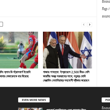
ពិភពល
កីឡា /
នយោបា
ং ক্লাব ডি স্ট্রাসবার্গ ইয়োনি
গাজায় গণহত্যা: ইস্রায়েলে 2,500 টিরও বেশি
বার বেভারেনকে ধার দিয়েছে
ভারতীয় অস্ত্র সরবরাহের সাথে, নরেন্দ্র মোদি
বেঞ্জামিন নেতানিয়াহুর সহযোগী স্বীকার করেছেন
EVEN MORE NEWS
PO
ពិភពល
প্যাকার্স ক্যারিয়ারের নেতা আহমান গ্রিন