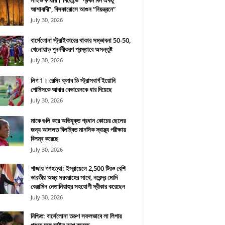
লাইভ ফায়ার। গিরোন্ডে “প্রথম দিন একটু
আশাবাদী”, বিসকারোসে আগুন “নিয়ন্ত্রনে”
July 30, 2026
বার্সেলোনা স্ট্রাইকারের থাকার সম্ভাবনা 50-50,
খেলোয়াড় পুনর্নবীকরণ প্রস্তাবে অসন্তুষ্ট
July 30, 2026
লিগ 1। রেসিং ক্লাব ডি স্ট্রাসবার্গ ইয়োনি
গোমিসকে আবার বেভারেনকে ধার দিয়েছে
July 30, 2026
মাকে গুলি করে অভিযুক্ত প্রধান কোচের ছেলের
জন্য আদালত বিলম্বিত মানসিক স্বাস্থ্য পরীক্ষায়
বিলম্ব করেছে
July 30, 2026
গাজায় গণহত্যা: ইস্রায়েলে 2,500 টিরও বেশি
ভারতীয় অস্ত্র সরবরাহের সাথে, নরেন্দ্র মোদি
বেঞ্জামিন নেতানিয়াহুর সহযোগী স্বীকার করেছেন
July 30, 2026
নিশ্চিত: বার্সেলোনা তরুণ সফলভাবে লা লিগার