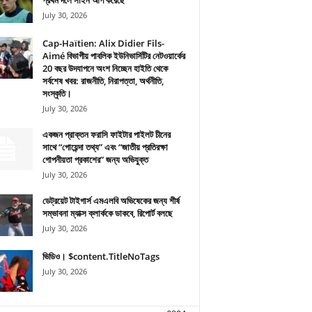
প্রথম দলে সাইন আপ করেছে
July 30, 2026
Cap-Haïtien: Alix Didier Fils-
Aimé বিভাগীয় পাবলিক ইউনিভার্সিটির নেটওয়ার্কের
20 বছর উদযাপনে অংশ নিচ্ছেন হাইতি থেকে
সর্বশেষ খবর: রাজনীতি, নিরাপত্তা, অর্থনীতি,
সংস্কৃতি।
July 30, 2026
একজন প্রাক্তন ফরাসি ফাইটার পাইলট চীনের
সাথে “গোয়েন্দা তথ্য” এবং “জাতীয় প্রতিরক্ষা
গোপনীয়তা প্রকাশের” জন্য অভিযুক্ত
July 30, 2026
ডেট্রয়েট টাইগার্স এমএলবি অভিষেকের জন্য শীর্ষ
সম্ভাবনা ম্যাক্স ক্লার্ককে ডাকবে, রিপোর্ট বলছে
July 30, 2026
ভিডিও। $content.TitleNoTags
July 30, 2026