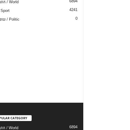
6894
ោក / World
4241
 Sport
0
យ / Politic
PULAR CATEGORY
6894
ោក / World