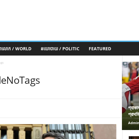
ភពលោក / WORLD
នយោបាយ / POLITIC
FEATURED
ags
tleNoTags
প্যাকা
প্রাথম
Admi