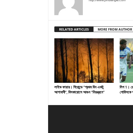
http://www.pmbangla.com
RELATED ARTICLES
MORE FROM AUTHOR
লাইভ ফায়ার। গিরোন্ডে “প্রথম দিন একটু
লিগ 1। রেসি
আশাবাদী”, বিসকারোসে আগুন “নিয়ন্ত্রনে”
গোমিসকে আ