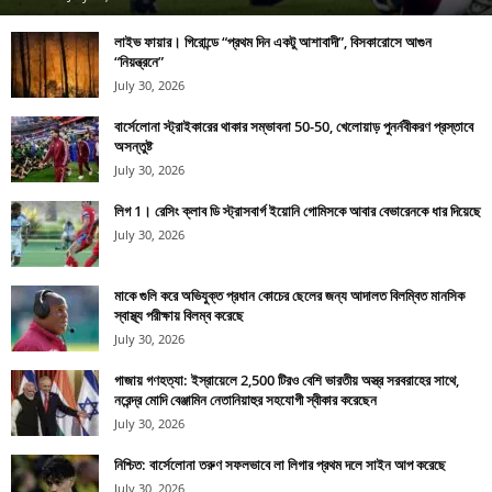
লাইভ ফায়ার। গিরোন্ডে “প্রথম দিন একটু আশাবাদী”, বিসকারোসে আগুন
“নিয়ন্ত্রনে”
July 30, 2026
বার্সেলোনা স্ট্রাইকারের থাকার সম্ভাবনা 50-50, খেলোয়াড় পুনর্নবীকরণ প্রস্তাবে
অসন্তুষ্ট
July 30, 2026
লিগ 1। রেসিং ক্লাব ডি স্ট্রাসবার্গ ইয়োনি গোমিসকে আবার বেভারেনকে ধার দিয়েছে
July 30, 2026
মাকে গুলি করে অভিযুক্ত প্রধান কোচের ছেলের জন্য আদালত বিলম্বিত মানসিক
স্বাস্থ্য পরীক্ষায় বিলম্ব করেছে
July 30, 2026
গাজায় গণহত্যা: ইস্রায়েলে 2,500 টিরও বেশি ভারতীয় অস্ত্র সরবরাহের সাথে,
নরেন্দ্র মোদি বেঞ্জামিন নেতানিয়াহুর সহযোগী স্বীকার করেছেন
July 30, 2026
নিশ্চিত: বার্সেলোনা তরুণ সফলভাবে লা লিগার প্রথম দলে সাইন আপ করেছে
July 30, 2026