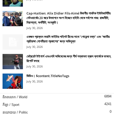
Cap-Haïtien: Alix Didier Fils-Aimé বিভাগীয় পাবলিক ইউনিভার্সিটির
নেটওয়ার্কের 20 বছর উদযাপনে অংশ নিচ্ছেন হাইতি থেকে সর্বশেষ খবর: রাজনীতি,
নিরাপত্তা, অর্থনীতি, সংস্কৃতি।
July 30, 2026
একজন প্রাক্তন ফরাসি ফাইটার পাইলট চীনের সাথে “গোয়েন্দা তথ্য” এবং “জাতীয়
প্রতিরক্ষা গোপনীয়তা প্রকাশের” জন্য অভিযুক্ত
July 30, 2026
ডেট্রয়েট টাইগার্স এমএলবি অভিষেকের জন্য শীর্ষ সম্ভাবনা ম্যাক্স ক্লার্ককে ডাকবে,
রিপোর্ট বলছে
July 30, 2026
ভিডিও। $content.TitleNoTags
July 30, 2026
6894
ពិភពលោក / World
4241
កីឡា / Sport
0
នយោបាយ / Politic