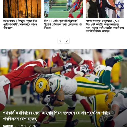
লাইভ ফায়ার। গিরোন্ডে “প্রথম দিন
লিগ 1। রেসিং ক্লাব ডি স্ট্রাসবার্গ
গাজায় গণহত্যা: ইস্রায়েলে 2,500
একটু আশাবাদী”, বিসকারোসে আগুন
ইয়োনি গোমিসকে আবার বেভারেনকে ধার
টিরও বেশি ভারতীয় অস্ত্র সরবরাহের
“নিয়ন্ত্রনে”
দিয়েছে
সাথে, নরেন্দ্র মোদি বেঞ্জামিন নেতানিয়াহুর
সহযোগী স্বীকার করেছেন
প্যাকার্স ক্যারিয়ারের নেতা আহমান গ্রিন বলেছেন যে তার প্রাথমিক পর্যায়ে
পারকিনসন রোগ রয়েছে
Admin
-
July 30, 2026