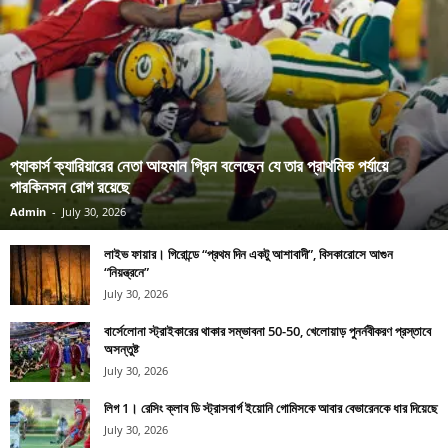
প্যাকার্স ক্যারিয়ারের নেতা আহমান গ্রিন বলেছেন যে তার প্রাথমিক পর্যায়ে
পারকিনসন রোগ রয়েছে
Admin
-
July 30, 2026
লাইভ ফায়ার। গিরোন্ডে “প্রথম দিন একটু আশাবাদী”, বিসকারোসে আগুন
“নিয়ন্ত্রনে”
July 30, 2026
বার্সেলোনা স্ট্রাইকারের থাকার সম্ভাবনা 50-50, খেলোয়াড় পুনর্নবীকরণ প্রস্তাবে
অসন্তুষ্ট
July 30, 2026
লিগ 1। রেসিং ক্লাব ডি স্ট্রাসবার্গ ইয়োনি গোমিসকে আবার বেভারেনকে ধার দিয়েছে
July 30, 2026