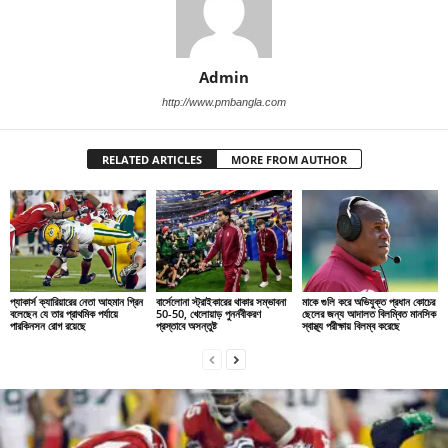
Admin
http://www.pmbangla.com
RELATED ARTICLES
MORE FROM AUTHOR
প্যাকার্স ক্যারিয়ারের নেতা আহমান গ্রিন
বার্সেলোনা স্ট্রাইকারের থাকার সম্ভাবনা
মাকে গুলি করে অভিযুক্ত প্রধান কোচের
বলেছেন যে তার প্রাথমিক পর্যায়ে
50-50, খেলোয়াড় পুনর্নবীকরণ
ছেলের জন্য আদালত বিলম্বিত মানসিক
পারকিনসন রোগ রয়েছে
প্রস্তাবে অসন্তুষ্ট
স্বাস্থ্য পরীক্ষায় বিলম্ব করেছে