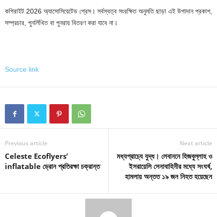
কপিরাইট 2026 অ্যাসোসিয়েটেড প্রেস। সর্বস্বত্ব সংরক্ষিত অনুমতি ছাড়া এই উপাদান প্রকাশ,
সম্প্রচার, পুনর্লিখিত বা পুনরায় বিতরণ করা যাবে না।
Source link
Previous article
Next article
Celeste Ecoflyers’
মধ্যপ্রাচ্যে যুদ্ধ। লেবাননে হিজবুল্লাহ ও
inflatable ড্রোন প্রতিরক্ষা চক্রান্ত
ইসরায়েলি সেনাবাহিনীর মধ্যে সংঘর্ষ,
হামলায় অন্তত ১৯ জন নিহত হয়েছেন