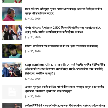
মাকে গুলি করে অভিযুক্ত প্রধান কোচের ছেলের জন্য আদালত বিলম্বিত মানসিক
স্বাস্থ্য পরীক্ষায় বিলম্ব করেছে
July 30, 2026
গাজায় গণহত্যা: ইস্রায়েলে 2,500 টিরও বেশি ভারতীয় অস্ত্র সরবরাহের সাথে,
নরেন্দ্র মোদি বেঞ্জামিন নেতানিয়াহুর সহযোগী স্বীকার করেছেন
July 30, 2026
নিশ্চিত: বার্সেলোনা তরুণ সফলভাবে লা লিগার প্রথম দলে সাইন আপ করেছে
July 30, 2026
Cap-Haïtien: Alix Didier Fils-Aimé বিভাগীয় পাবলিক ইউনিভার্সিটির
নেটওয়ার্কের 20 বছর উদযাপনে অংশ নিচ্ছেন হাইতি থেকে সর্বশেষ খবর: রাজনীতি,
নিরাপত্তা, অর্থনীতি, সংস্কৃতি।
July 30, 2026
একজন প্রাক্তন ফরাসি ফাইটার পাইলট চীনের সাথে “গোয়েন্দা তথ্য” এবং “জাতীয়
প্রতিরক্ষা গোপনীয়তা প্রকাশের” জন্য অভিযুক্ত
July 30, 2026
ডেট্রয়েট টাইগার্স এমএলবি অভিষেকের জন্য শীর্ষ সম্ভাবনা ম্যাক্স ক্লার্ককে ডাকবে,