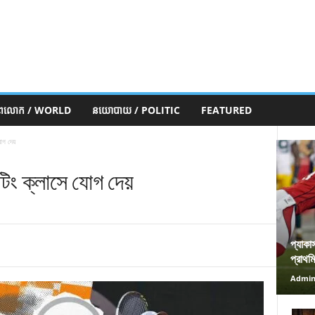
ភពលោក / WORLD
នយោបាយ / POLITIC
FEATURED
োগ দেয়
টিং ক্লাসে যোগ দেয়
প্যাকা
প্রাথম
Admi