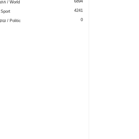
6894
ោក / World
4241
 Sport
0
យ / Politic