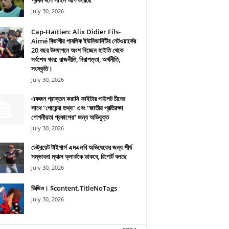
প্রথম দলে সাইন আপ করেছে
July 30, 2026
Cap-Haïtien: Alix Didier Fils-
Aimé বিভাগীয় পাবলিক ইউনিভার্সিটির নেটওয়ার্কের
20 বছর উদযাপনে অংশ নিচ্ছেন হাইতি থেকে
সর্বশেষ খবর: রাজনীতি, নিরাপত্তা, অর্থনীতি,
সংস্কৃতি।
July 30, 2026
একজন প্রাক্তন ফরাসি ফাইটার পাইলট চীনের
সাথে “গোয়েন্দা তথ্য” এবং “জাতীয় প্রতিরক্ষা
গোপনীয়তা প্রকাশের” জন্য অভিযুক্ত
July 30, 2026
ডেট্রয়েট টাইগার্স এমএলবি অভিষেকের জন্য শীর্ষ
সম্ভাবনা ম্যাক্স ক্লার্ককে ডাকবে, রিপোর্ট বলছে
July 30, 2026
ভিডিও। $content.TitleNoTags
July 30, 2026