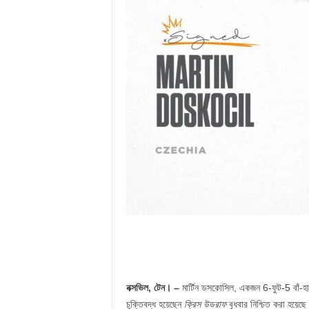
নক্সভিল, টেন। –
মার্টিন ডসকোসিল, একজন 6-ফুট-5 বাঁ-হাত
চুক্তিবদ্ধ হয়েছেন
ক্রিস উডরাফ
বুধবার নিশ্চিত করা হয়ে