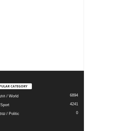
PULAR CATEGORY
6894
ោក / World
4241
 Sport
0
យ / Politic