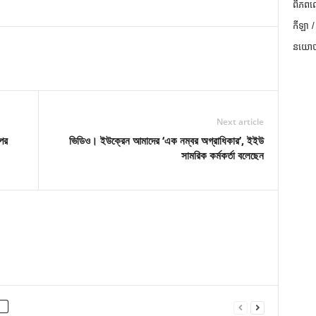
ពិភពល
កីឡា /
នយោបា
Next article
পের
ভিডিও। ইউক্রেন আমাদের ‘এক নম্বর অগ্রাধিকার’, ইইউ
সামরিক কর্মকর্তা বলেছেন