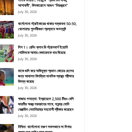
লাইভ ফায়ার। গিরোন্ডে “প্রথম দিন একটু
আশাবাদী”, বিসকারোসে আগুন “নিয়ন্ত্রনে”
July 30, 2026
বার্সেলোনা স্ট্রাইকারের থাকার সম্ভাবনা 50-50,
খেলোয়াড় পুনর্নবীকরণ প্রস্তাবে অসন্তুষ্ট
July 30, 2026
লিগ 1। রেসিং ক্লাব ডি স্ট্রাসবার্গ ইয়োনি
গোমিসকে আবার বেভারেনকে ধার দিয়েছে
July 30, 2026
মাকে গুলি করে অভিযুক্ত প্রধান কোচের ছেলের
জন্য আদালত বিলম্বিত মানসিক স্বাস্থ্য পরীক্ষায়
বিলম্ব করেছে
July 30, 2026
গাজায় গণহত্যা: ইস্রায়েলে 2,500 টিরও বেশি
ভারতীয় অস্ত্র সরবরাহের সাথে, নরেন্দ্র মোদি
বেঞ্জামিন নেতানিয়াহুর সহযোগী স্বীকার করেছেন
July 30, 2026
নিশ্চিত: বার্সেলোনা তরুণ সফলভাবে লা লিগার