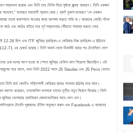
 সম্ভাবনা রয়েছে এবং তিনি তার টেনিস দিয়ে পৃষ্ঠকে স্ক্র্যাচ করছেন। তিনি একজন
ওয়ার আনবেন,” বলেছেন সহযোগী প্রধান কোচ।
ম্যাট লুকাস
বলেছেন “সে একজন
 আমরা তাকে ক্যাম্পাসে পাওয়ার জন্য অপেক্ষা করতে পারি না। আমাদের কোচিং স্টাফ
ে মাঠে এবং মাঠের বাইরে তার পূর্ণ সম্ভাবনায় পৌঁছাতে সাহায্য করতে পেরে
2.26 ছিল এবং ITF জুনিয়র র‌্যাঙ্কিং-এ কেরিয়ার-উচ্চ র‌্যাঙ্কিং-এ 85তম
ে 112-71 এর রেকর্ড রয়েছে। তিনি অবার্ন থেকে ডিকমিট করার পর টেনেসিতে যোগ
ের চেক দলের অংশ হওয়া যা স্পেনে জুনিয়র ডেভিস কাপ শিরোপা জিতেছিল। এই
ম্যান্সের পরে আসে, যখন তিনি 2022 সালে J5 Siauliai এবং J5 Pecs খেতাব
ে, তবে তিনি হার্ড কোর্টেও শক্তিশালী কেরিয়ার জয়ের শতকরা 65% তার নামে।
 নবাগত রয়েছেন, ডসকোসিল ভলসকে তাদের তৃতীয় নতুন নিয়োগ দিয়েছে। তিনি
লিয়ান জুনিয়র খেলোয়াড় ড্যানিয়েল জোভানভস্কির সাথে যোগ দেন।
 ইনস্টাগ্রামে টেনেসি পুরুষদের টেনিস অনুসরণ করুন এবং Facebook-এ আমাদের