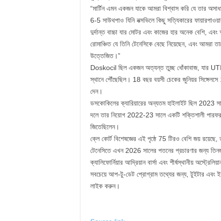
“মার্টিন এমন একজন যাকে আমরা বিশ্বাস করি যে তার অসাধারণ
6-5 সাউথপাও যিনি নক্সভিলে কিছু সত্যিকারের ফায়ারপা
দুর্দান্ত বাচ্চা যার মোটর এবং কাজের হার অনেক বেশি, এবং
রোমাঞ্চিত যে তিনি টেনেসিকে বেছে নিয়েছেন, এবং আমরা তাক
উত্তেজিত।”
Doskocil ছিল একজন অত্যন্ত তুচ্ছ ধোঁকাবাজ, যার UTR 1
স্থানে পৌঁছেছিল। 18 বছর বয়সী চেকের জুনিয়র সিঙ্গেলস
দেন।
ডসকোকিলের ক্যারিয়ারের অন্যতম হাইলাইট ছিল 2023 সাল
দলে তার নিয়োগ 2022-23 সালে একটি শক্তিশালী পারফর
জিতেছিলেন।
ক্লে কোর্ট বিশেষজ্ঞের এই পৃষ্ঠে 75 টিরও বেশি জয় রয়েছ
টেনেসিতে এখন 2026 সালের পতনের প্রচারণার জন্য তিনজন
ক্যালিফোর্নিয়ার আদ্রিয়ান বার্সা এবং শীর্ষস্থানীয় অস্ট্রে
সবচেয়ে আপ-টু-ডেট প্রোগ্রাম তথ্যের জন্য, টুইটার এবং
লাইক করুন।