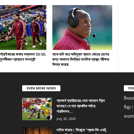
 স্ট্রাইকারের থাকার সম্ভাবনা 50-50,
মাকে গুলি করে অভিযুক্ত প্রধান কোচের ছেলের
ুনর্নবীকরণ প্রস্তাবে অসন্তুষ্ট
জন্য আদালত বিলম্বিত মানসিক স্বাস্থ্য পরীক্ষায়
বিলম্ব করেছে
EVEN MORE NEWS
PO
ពិភពល
প্যাকার্স ক্যারিয়ারের নেতা আহমান গ্রিন
বলেছেন যে তার প্রাথমিক পর্যায়ে
កីឡា /
পারকিনসন...
នយោបា
July 30, 2026
লাইভ ফায়ার। গিরোন্ডে “প্রথম দিন একটু