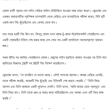
হোমস বলটি প্রথম বেস লাইন পেরিয়ে ফাউল টেরিটরিতে যাওয়ার সময় তাড়া করেন। মেন্ডোজা এবং
একজন অ্যাথলেটিক প্রশিক্ষক ডাগআউট থেকে বেরিয়ে এসে ডানহাতিকে পরীক্ষা করেন, যিনি দুটি
ওয়ার্ম-আপ পিচ ছুঁড়েছিলেন এবং খেলায় থেকে যান।
তার পরের ছয়টি পিচ ছিল বল, কিন্তু হোমস তখন ব্যাক-টু-ব্যাক স্ট্রাইকআউট পেয়েছিলেন এবং
একটি স্কোরহীন ইনিংস শেষ করার জন্য বেস লোড সহ একটি ফ্লাইবলে অবসরপ্রাপ্ত অ্যারন
জজ।
পঞ্চম হাঁটার পর স্বস্তি পেয়েছিলেন হোমস। জোন্সের লাইন ড্রাইভে আঘাত পাওয়ার পর তিনি সাত
ব্যাটারের বিরুদ্ধে 26টি সহ 95টি পিচ নিক্ষেপ করেছিলেন।
মেন্ডোজা বলেন, “সে বলেছিল সে ভালো আছে। এটাই পাগলের ব্যাপার। আমরা বেরিয়ে এসেছি,
তাকে পরীক্ষা করেছি, কয়েকটি পিচ ছুঁড়েছি এবং ইনিংসটি শেষ করতে পেরেছি।” “তিনি ফিরে
আসেন এবং তিনি আমাকে একটি সুযোগও দেননি। তিনি বলেন, ‘আমি আবার যেতে প্রস্তুত’ এবং
তিনি ফিরে যান। তিনি তাকে এক্স-রে করার জন্য পাঠিয়েছিলেন এবং আমরা এখন এটি নিয়ে কাজ
করছি।”