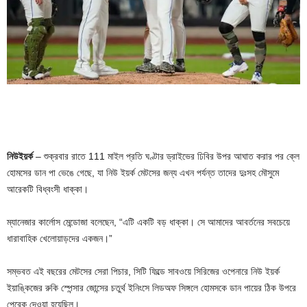
নিউইয়র্ক
– শুক্রবার রাতে 111 মাইল প্রতি ঘণ্টার ড্রাইভের ঢিবির উপর আঘাত করার পর ক্লে
হোমসের ডান পা ভেঙে গেছে, যা নিউ ইয়র্ক মেটসের জন্য এখন পর্যন্ত তাদের দুঃসহ মৌসুমে
আরেকটি বিধ্বংসী ধাক্কা।
ম্যানেজার কার্লোস মেন্ডোজা বলেছেন, “এটি একটি বড় ধাক্কা। সে আমাদের আবর্তনের সবচেয়ে
ধারাবাহিক খেলোয়াড়দের একজন।”
সম্ভবত এই বছরের মেটসের সেরা পিচার, সিটি ফিল্ডে সাবওয়ে সিরিজের ওপেনারে নিউ ইয়র্ক
ইয়াঙ্কিজের রুকি স্পেন্সার জোন্সের চতুর্থ ইনিংসে লিডঅফ সিঙ্গলে হোমসকে ডান পায়ের ঠিক উপরে
পেরেক দেওয়া হয়েছিল।