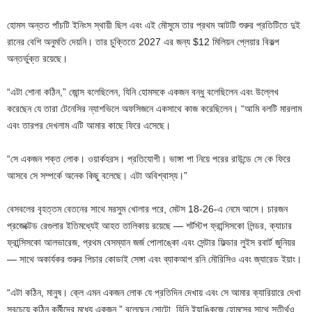
হোমস অন্তত পাঁচটি ইনিংস স্থায়ী ছিল এবং এই মৌসুমে তার প্রথম আটটি শুরুর প্রতিটিতে দুই
রানের বেশি অনুমতি দেয়নি। তার চুক্তিতে 2027 এর জন্য $12 মিলিয়ন প্লেয়ার বিকল্প
অন্তর্ভুক্ত রয়েছে।
“এটা শোনা কঠিন,” জোন্স বলেছিলেন, যিনি হোমসকে একজন বন্ধু বলেছিলেন এবং উল্লেখ
করেছেন যে তারা টেনেসির ন্যাশভিলে অফসিজনে একসাথে কাজ করেছিলেন। “আমি বলটি মারলাম
এবং তারপর দেখলাম এটি আমার কাছে ফিরে এসেছে।
“সে একজন শক্ত লোক। ওয়ার্কহরস। প্রতিযোগী। ভাঙ্গা পা নিয়ে পরের রাউন্ডে সে কে ফিরে
আসবে সে সম্পর্কে অনেক কিছু বলেছে। এটা অবিশ্বাস্য।”
বেসবলের বৃহত্তম বেতনের সাথে মরসুম খোলার পরে, মেটস 18-26-এ নেমে আসে। চারজন
প্রজেক্টেড রেগুলার ইতিমধ্যেই আহত তালিকায় রয়েছে — শর্টস্টপ ফ্রান্সিসকো লিন্ডর, ক্যাচার
ফ্রান্সিসকো আলভারেজ, প্রথম বেসম্যান জর্জ পোলাঙ্কো এবং সেন্টার ফিল্ডার লুইস রবার্ট জুনিয়র
— সাথে অকার্যকর শুরুর পিচার কোডাই সেঙ্গা এবং ব্যাকআপ রনি মৌরিসিও এবং জ্যারেড ইয়াং।
“এটা কঠিন, মানুষ। ক্লে এমন একজন লোক যে প্রতিদিন দেখায় এবং সে আমার ক্যারিয়ারে দেখা
সবচেয়ে কঠিন কর্মীদের মধ্যে একজন,” বলেছেন সোটো, যিনি ইয়াঙ্কিজে হোমসের সাথে সতীর্থও