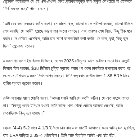
মেন্ডোজা বলেছিলেন যে এই এক্স-রেগুলি একটি ফ্র্যাকচারযুক্ত ডান ফিবুলা দেখিয়েছে যা হোমসকে
“দীর্ঘ সময়ের জন্য” পাশে রাখবে।
“এটা বের করা সবচেয়ে কঠিন অংশ। সে ভালো ছিল, আমরা তাকে পরীক্ষা করেছি, আমরা ইনিংস
শেষ করেছি, সে আউট হয়েছে কারণ তার ভালো লাগছে। এবং তারপর শেষ পিচে, কিছু ঠিক মনে
হয়নি। সে বেরিয়ে এসেছিল, আমি তার সাথে ডাগআউটে কথা বলছি, সে বলে, হ্যাঁ, কিছু ভুল
ছিল,” মেন্ডোজা বলেন।
একজন প্রাক্তন ইয়াঙ্কিজ রিলিভার, হোমস 2025 মৌসুমের আগে মেটসের সাথে ফ্রি এজেন্ট
হিসাবে তিন বছরের, $38 মিলিয়ন চুক্তি স্বাক্ষর করার পর শুরুর চাকরিতে রূপান্তর করার পর
থেকে রোটেশনের একজন নির্ভরযোগ্য সদস্য। তিনি শুক্রবার জাতীয় লিগে 1.86 ERA নিয়ে
তৃতীয় স্থানে প্রবেশ করেন।
মেটস স্লাগার হুয়ান সোটো বলেন, “আমরা সবাই জানি সে কতটা কঠিন। সে এত সহজে নামবে
না।” “কিন্তু পরের ইনিংসে যখনই আমি তাকে খেলা থেকে বেরিয়ে আসতে দেখেছি, আমি
ভেবেছিলাম কিছু ভুল হয়েছে।”
হোমস (4-4) 5-2 হারে 4 1/3 ইনিংসে চার রান এবং সাতটি আঘাতের জন্য অভিযুক্ত হয়েছিল,
তার ERA বাড়িয়ে 2.39-এ পৌঁছেছিল। তিনি আট স্ট্রাইক আউট এবং দুই হাঁটা.