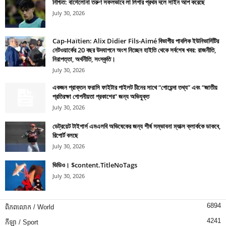
নিশ্চিত: বার্সেলোনা তরুণ সফলভাবে লা লিগার প্রথম দলে সাইন আপ করেছে
July 30, 2026
Cap-Haïtien: Alix Didier Fils-Aimé বিভাগীয় পাবলিক ইউনিভার্সিটির
নেটওয়ার্কের 20 বছর উদযাপনে অংশ নিচ্ছেন হাইতি থেকে সর্বশেষ খবর: রাজনীতি,
নিরাপত্তা, অর্থনীতি, সংস্কৃতি।
July 30, 2026
একজন প্রাক্তন ফরাসি ফাইটার পাইলট চীনের সাথে “গোয়েন্দা তথ্য” এবং “জাতীয়
প্রতিরক্ষা গোপনীয়তা প্রকাশের” জন্য অভিযুক্ত
July 30, 2026
ডেট্রয়েট টাইগার্স এমএলবি অভিষেকের জন্য শীর্ষ সম্ভাবনা ম্যাক্স ক্লার্ককে ডাকবে,
রিপোর্ট বলছে
July 30, 2026
ভিডিও। $content.TitleNoTags
July 30, 2026
6894
ពិភពលោក / World
4241
កីឡា / Sport