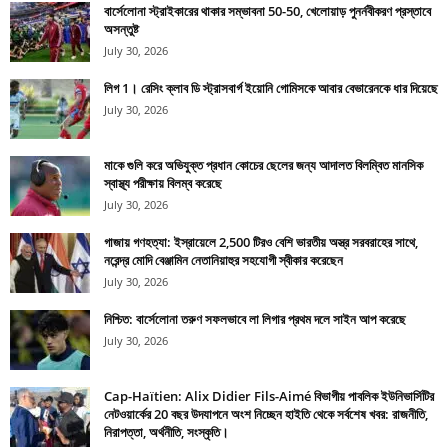
বার্সেলোনা স্ট্রাইকারের থাকার সম্ভাবনা 50-50, খেলোয়াড় পুনর্নবীকরণ প্রস্তাবে
অসন্তুষ্ট
July 30, 2026
লিগ 1। রেসিং ক্লাব ডি স্ট্রাসবার্গ ইয়োনি গোমিসকে আবার বেভারেনকে ধার দিয়েছে
July 30, 2026
মাকে গুলি করে অভিযুক্ত প্রধান কোচের ছেলের জন্য আদালত বিলম্বিত মানসিক
স্বাস্থ্য পরীক্ষায় বিলম্ব করেছে
July 30, 2026
গাজায় গণহত্যা: ইস্রায়েলে 2,500 টিরও বেশি ভারতীয় অস্ত্র সরবরাহের সাথে,
নরেন্দ্র মোদি বেঞ্জামিন নেতানিয়াহুর সহযোগী স্বীকার করেছেন
July 30, 2026
নিশ্চিত: বার্সেলোনা তরুণ সফলভাবে লা লিগার প্রথম দলে সাইন আপ করেছে
July 30, 2026
Cap-Haïtien: Alix Didier Fils-Aimé বিভাগীয় পাবলিক ইউনিভার্সিটির
নেটওয়ার্কের 20 বছর উদযাপনে অংশ নিচ্ছেন হাইতি থেকে সর্বশেষ খবর: রাজনীতি,
নিরাপত্তা, অর্থনীতি, সংস্কৃতি।