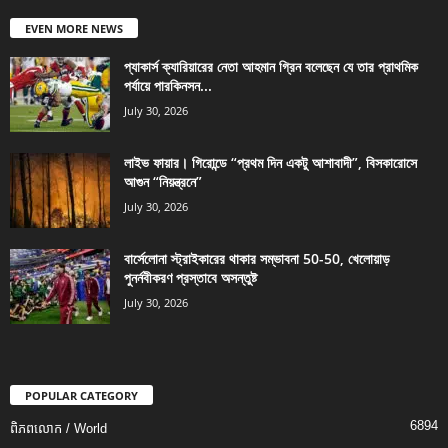
EVEN MORE NEWS
প্যাকার্স ক্যারিয়ারের নেতা আহমান গ্রিন বলেছেন যে তার প্রাথমিক
পর্যায়ে পারকিনসন...
July 30, 2026
লাইভ ফায়ার। গিরোন্ডে “প্রথম দিন একটু আশাবাদী”, বিসকারোসে
আগুন “নিয়ন্ত্রনে”
July 30, 2026
বার্সেলোনা স্ট্রাইকারের থাকার সম্ভাবনা 50-50, খেলোয়াড়
পুনর্নবীকরণ প্রস্তাবে অসন্তুষ্ট
July 30, 2026
POPULAR CATEGORY
6894
ពិភពលោក / World