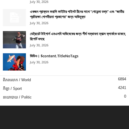
July 30, 2026
একজন প্রাক্তন ফরাসি ফাইটার পাইলট চীনের সাথে “গোয়েন্দা তথ্য” এবং “জাতীয়
প্রতিরক্ষা গোপনীয়তা প্রকাশের” জন্য অভিযুক্ত
July 30, 2026
ডেট্রয়েট টাইগার্স এমএলবি অভিষেকের জন্য শীর্ষ সম্ভাবনা ম্যাক্স ক্লার্ককে ডাকবে,
রিপোর্ট বলছে
July 30, 2026
ভিডিও। $content.TitleNoTags
July 30, 2026
6894
ពិភពលោក / World
4241
កីឡា / Sport
0
នយោបាយ / Politic