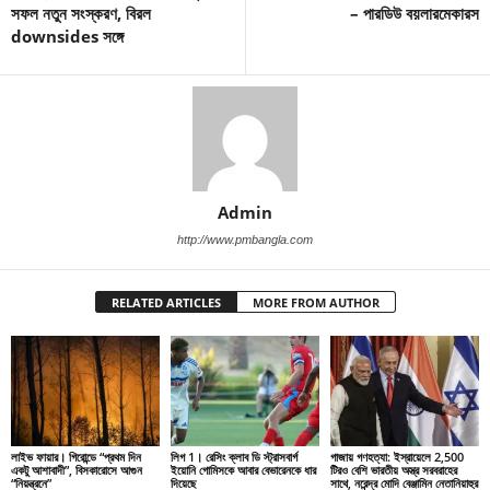
সফল নতুন সংস্করণ, বিরল
– পারডিউ বয়লারমেকারস
downsides সঙ্গে
Admin
http://www.pmbangla.com
RELATED ARTICLES
MORE FROM AUTHOR
লাইভ ফায়ার। গিরোন্ডে “প্রথম দিন
লিগ 1। রেসিং ক্লাব ডি স্ট্রাসবার্গ
গাজায় গণহত্যা: ইস্রায়েলে 2,500
একটু আশাবাদী”, বিসকারোসে আগুন
ইয়োনি গোমিসকে আবার বেভারেনকে ধার
টিরও বেশি ভারতীয় অস্ত্র সরবরাহের
“নিয়ন্ত্রনে”
দিয়েছে
সাথে, নরেন্দ্র মোদি বেঞ্জামিন নেতানিয়াহুর