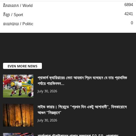
6894
ពិភពលោក / World
4241
កីឡា / Sport
0
នយោបាយ / Politic
EVEN MORE NEWS
প্যাকার্স ক্যারিয়ারের নেতা আহমান গ্রিন বলেছেন যে তার প্রাথমিক
পর্যায়ে পারকিনসন...
July 30, 2026
লাইভ ফায়ার। গিরোন্ডে “প্রথম দিন একটু আশাবাদী”, বিসকারোসে
আগুন “নিয়ন্ত্রনে”
July 30, 2026
বার্সেলোনা স্ট্রাইকারের থাকার সম্ভাবনা 50-50, খেলোয়াড়