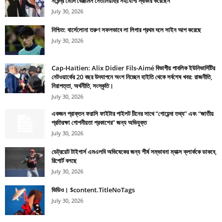
নরেন্দ্র মোদি বেঞ্জামিন নেতানিয়াহুর সহযোগী স্বীকার করেছেন
July 30, 2026
নিশ্চিত: বার্সেলোনা তরুণ সফলভাবে লা লিগার প্রথম দলে সাইন আপ করেছে
July 30, 2026
Cap-Haïtien: Alix Didier Fils-Aimé বিভাগীয় পাবলিক ইউনিভার্সিটির
নেটওয়ার্কের 20 বছর উদযাপনে অংশ নিচ্ছেন হাইতি থেকে সর্বশেষ খবর: রাজনীতি,
নিরাপত্তা, অর্থনীতি, সংস্কৃতি।
July 30, 2026
একজন প্রাক্তন ফরাসি ফাইটার পাইলট চীনের সাথে “গোয়েন্দা তথ্য” এবং “জাতীয়
প্রতিরক্ষা গোপনীয়তা প্রকাশের” জন্য অভিযুক্ত
July 30, 2026
ডেট্রয়েট টাইগার্স এমএলবি অভিষেকের জন্য শীর্ষ সম্ভাবনা ম্যাক্স ক্লার্ককে ডাকবে,
রিপোর্ট বলছে
July 30, 2026
ভিডিও। $content.TitleNoTags
July 30, 2026