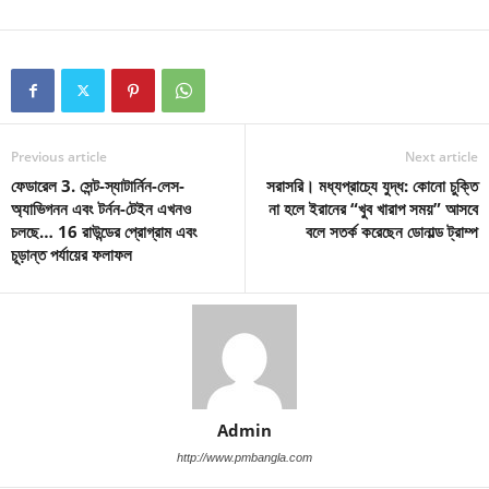
Previous article
Next article
ফেডারেল 3. সেন্ট-স্যাটার্নিন-লেস-
সরাসরি। মধ্যপ্রাচ্যে যুদ্ধ: কোনো চুক্তি
অ্যাভিগনন এবং টর্নন-টেইন এখনও
না হলে ইরানের “খুব খারাপ সময়” আসবে
চলছে… 16 রাউন্ডের প্রোগ্রাম এবং
বলে সতর্ক করেছেন ডোনাল্ড ট্রাম্প
চূড়ান্ত পর্যায়ের ফলাফল
Admin
http://www.pmbangla.com