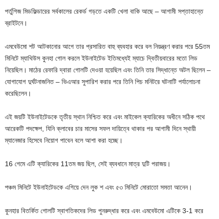
পর্তুগিজ মিডফিল্ডারের সর্বকালের রেকর্ড গড়তে একটি খেলা বাকি আছে – আগামী সপ্তাহান্তে
ব্রাইটনে।
এমবেউমো শট আটকানোর আগে তার প্রসারিত বাহু ব্যবহার করে বল নিয়ন্ত্রণ করার পরে 55তম
মিনিটে ম্যাথিউস কুনহা গোল করলে ইউনাইটেড ইতিমধ্যেই ম্যাচে দ্বিতীয়বারের মতো লিড
নিয়েছিল। মাঠের রেফারি দ্বারা গোলটি দেওয়া হয়েছিল এবং তিনি তার সিদ্ধান্তে অটল ছিলেন –
যোগাযোগ দুর্ঘটনাজনিত – ভিএআর সুপারিশ করার পরে তিনি পিচ মনিটরে ঘটনাটি পর্যালোচনা
করেছিলেন।
এই জয়টি ইউনাইটেডকে তৃতীয় স্থান নিশ্চিত করে এবং মাইকেল ক্যারিকের অধীনে সঠিক পথে
আরেকটি পদক্ষেপ, যিনি ক্লাবের চার মাসের সফল দায়িত্বে থাকার পর আগামী দিনে স্থায়ী
ম্যানেজার হিসেবে নিয়োগ পাবেন বলে আশা করা হচ্ছে।
16 গেমে এটি ক্যারিকের 11তম জয় ছিল, সেই ব্যবধানে মাত্র দুটি পরাজয়।
পঞ্চম মিনিটে ইউনাইটেডকে এগিয়ে দেন লুক শ এবং ৫৩ মিনিটে মোরাতো সমতা আনেন।
কুনহার বিতর্কিত গোলটি স্বাগতিকদের লিড পুনরুদ্ধার করে এবং এমবেউমো এটিকে 3-1 করে