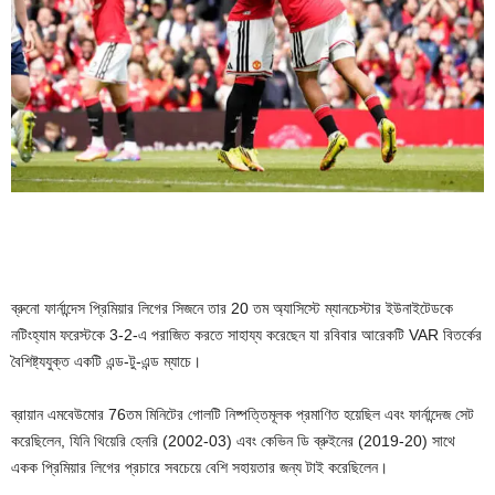
ব্রুনো ফার্নান্দেস প্রিমিয়ার লিগের সিজনে তার 20 তম অ্যাসিস্টে ম্যানচেস্টার ইউনাইটেডকে
নটিংহ্যাম ফরেস্টকে 3-2-এ পরাজিত করতে সাহায্য করেছেন যা রবিবার আরেকটি VAR বিতর্কের
বৈশিষ্ট্যযুক্ত একটি এন্ড-টু-এন্ড ম্যাচে।
ব্রায়ান এমবেউমোর 76তম মিনিটের গোলটি নিষ্পত্তিমূলক প্রমাণিত হয়েছিল এবং ফার্নান্দেজ সেট
করেছিলেন, যিনি থিয়েরি হেনরি (2002-03) এবং কেভিন ডি ব্রুইনের (2019-20) সাথে
একক প্রিমিয়ার লিগের প্রচারে সবচেয়ে বেশি সহায়তার জন্য টাই করেছিলেন।