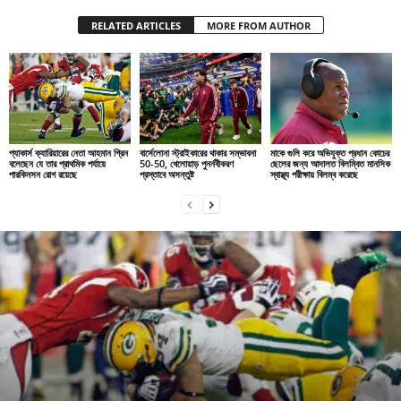
RELATED ARTICLES
MORE FROM AUTHOR
প্যাকার্স ক্যারিয়ারের নেতা আহমান গ্রিন
বার্সেলোনা স্ট্রাইকারের থাকার সম্ভাবনা
মাকে গুলি করে অভিযুক্ত প্রধান কোচের
বলেছেন যে তার প্রাথমিক পর্যায়ে
50-50, খেলোয়াড় পুনর্নবীকরণ
ছেলের জন্য আদালত বিলম্বিত মানসিক
পারকিনসন রোগ রয়েছে
প্রস্তাবে অসন্তুষ্ট
স্বাস্থ্য পরীক্ষায় বিলম্ব করেছে