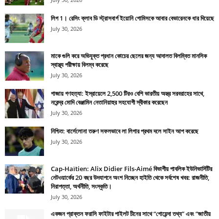
লিগ 1। রেসিং ক্লাব ডি স্ট্রাসবার্গ ইয়োনি গোমিসকে আবার বেভারেনকে ধার দিয়েছে
July 30, 2026
মাকে গুলি করে অভিযুক্ত প্রধান কোচের ছেলের জন্য আদালত বিলম্বিত মানসিক
স্বাস্থ্য পরীক্ষায় বিলম্ব করেছে
July 30, 2026
গাজায় গণহত্যা: ইস্রায়েলে 2,500 টিরও বেশি ভারতীয় অস্ত্র সরবরাহের সাথে,
নরেন্দ্র মোদি বেঞ্জামিন নেতানিয়াহুর সহযোগী স্বীকার করেছেন
July 30, 2026
নিশ্চিত: বার্সেলোনা তরুণ সফলভাবে লা লিগার প্রথম দলে সাইন আপ করেছে
July 30, 2026
Cap-Haïtien: Alix Didier Fils-Aimé বিভাগীয় পাবলিক ইউনিভার্সিটির
নেটওয়ার্কের 20 বছর উদযাপনে অংশ নিচ্ছেন হাইতি থেকে সর্বশেষ খবর: রাজনীতি,
নিরাপত্তা, অর্থনীতি, সংস্কৃতি।
July 30, 2026
একজন প্রাক্তন ফরাসি ফাইটার পাইলট চীনের সাথে “গোয়েন্দা তথ্য” এবং “জাতীয়