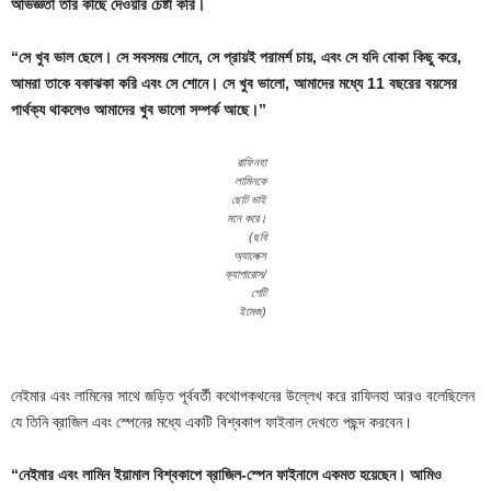
অভিজ্ঞতা তার কাছে দেওয়ার চেষ্টা করি।
“সে খুব ভাল ছেলে। সে সবসময় শোনে, সে প্রায়ই পরামর্শ চায়, এবং সে যদি বোকা কিছু করে,
আমরা তাকে বকাঝকা করি এবং সে শোনে। সে খুব ভালো, আমাদের মধ্যে 11 বছরের বয়সের
পার্থক্য থাকলেও আমাদের খুব ভালো সম্পর্ক আছে।”
রাফিনহা
লামিনকে
ছোট ভাই
মনে করে।
(ছবি
অ্যালেক্স
ক্যাপারোস/
গেটি
ইমেজ)
নেইমার এবং লামিনের সাথে জড়িত পূর্ববর্তী কথোপকথনের উল্লেখ করে রাফিনহা আরও বলেছিলেন
যে তিনি ব্রাজিল এবং স্পেনের মধ্যে একটি বিশ্বকাপ ফাইনাল দেখতে পছন্দ করবেন।
“নেইমার এবং লামিন ইয়ামাল বিশ্বকাপে ব্রাজিল-স্পেন ফাইনালে একমত হয়েছেন। আমিও