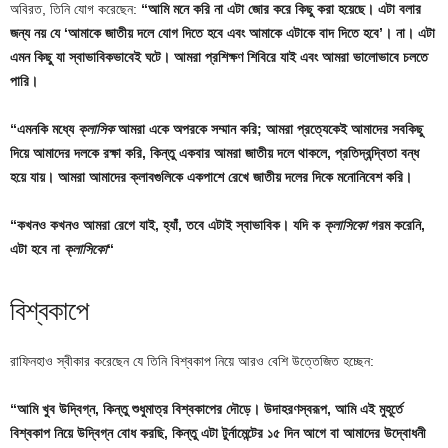
অবিরত, তিনি যোগ করেছেন:
“আমি মনে করি না এটা জোর করে কিছু করা হয়েছে। এটা বলার
জন্য নয় যে ‘আমাকে জাতীয় দলে যোগ দিতে হবে এবং আমাকে এটাকে বাদ দিতে হবে’। না। এটা
এমন কিছু যা স্বাভাবিকভাবেই ঘটে। আমরা প্রশিক্ষণ শিবিরে যাই এবং আমরা ভালোভাবে চলতে
পারি।
“এমনকি মধ্যে
ক্লাসিক
আমরা একে অপরকে সম্মান করি; আমরা প্রত্যেকেই আমাদের সবকিছু
দিয়ে আমাদের দলকে রক্ষা করি, কিন্তু একবার আমরা জাতীয় দলে থাকলে, প্রতিদ্বন্দ্বিতা বন্ধ
হয়ে যায়। আমরা আমাদের ক্লাবগুলিকে একপাশে রেখে জাতীয় দলের দিকে মনোনিবেশ করি।
“কখনও কখনও আমরা রেগে যাই, হ্যাঁ, তবে এটাই স্বাভাবিক। যদি ক
ক্লাসিকো
গরম করেনি,
এটা হবে না
ক্লাসিকো
“
বিশ্বকাপে
রাফিনহাও স্বীকার করেছেন যে তিনি বিশ্বকাপ নিয়ে আরও বেশি উত্তেজিত হচ্ছেন:
“আমি খুব উদ্বিগ্ন, কিন্তু শুধুমাত্র বিশ্বকাপের দৌড়ে। উদাহরণস্বরূপ, আমি এই মুহূর্তে
বিশ্বকাপ নিয়ে উদ্বিগ্ন বোধ করছি, কিন্তু এটা টুর্নামেন্টের ১৫ দিন আগে বা আমাদের উদ্বোধনী