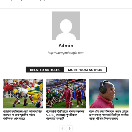
Admin
http://www.pmbangla.com
RELATED ARTICLES
MORE FROM AUTHOR
প্যাকার্স ক্যারিয়ারের নেতা আহমান গ্রিন
বার্সেলোনা স্ট্রাইকারের থাকার সম্ভাবনা
মাকে গুলি করে অভিযুক্ত প্রধান কোচের
বলেছেন যে তার প্রাথমিক পর্যায়ে
50-50, খেলোয়াড় পুনর্নবীকরণ
ছেলের জন্য আদালত বিলম্বিত মানসিক
পারকিনসন রোগ রয়েছে
প্রস্তাবে অসন্তুষ্ট
স্বাস্থ্য পরীক্ষায় বিলম্ব করেছে