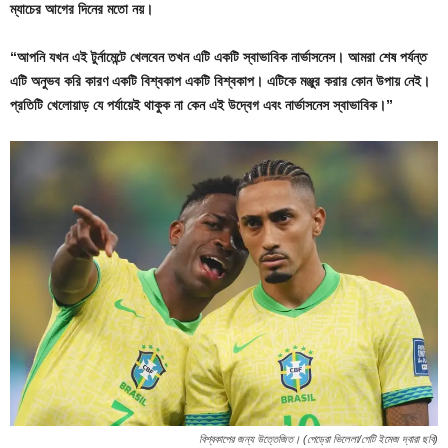
ম্যাচের আগের দিনের মতো নয়।
“আপনি যখন এই টুর্নামেন্টে খেলবেন তখন এটি একটি স্বাভাবিক নার্ভাসনেস। আমরা শেষ পর্যন্ত
এটি অনুভব করি কারণ একটি বিশ্বকাপ একটি বিশ্বকাপ। এটিকে মঞ্জুর করার কোন উপায় নেই।
প্রতিটি খেলোয়াড় যে পর্যায়েই থাকুক না কেন এই উদ্বেগ এবং নার্ভাসনেস স্বাভাবিক।”
বিশ্বকাপের জন্য উত্তেজিত। (পেড্রো ভিলেলা/গেটি ইমেজ দ্বারা ছবি)