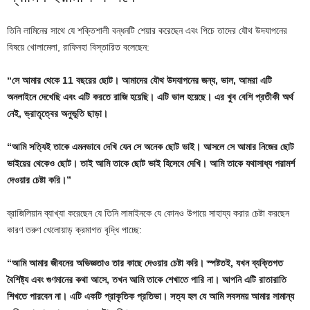
তিনি লামিনের সাথে যে শক্তিশালী বন্ধনটি শেয়ার করেছেন এবং পিচে তাদের যৌথ উদযাপনের
বিষয়ে খোলামেলা, রাফিনহা বিস্তারিত বলেছেন:
“সে আমার থেকে 11 বছরের ছোট। আমাদের যৌথ উদযাপনের জন্য, ভাল, আমরা এটি
অনলাইনে দেখেছি এবং এটি করতে রাজি হয়েছি। এটি ভাল হয়েছে। এর খুব বেশি প্রতীকী অর্থ
নেই, ভ্রাতৃত্বের অনুভূতি ছাড়া।
“আমি সত্যিই তাকে এমনভাবে দেখি যেন সে অনেক ছোট ভাই। আসলে সে আমার নিজের ছোট
ভাইয়ের থেকেও ছোট। তাই আমি তাকে ছোট ভাই হিসেবে দেখি। আমি তাকে যথাসাধ্য পরামর্শ
দেওয়ার চেষ্টা করি।”
ব্রাজিলিয়ান ব্যাখ্যা করেছেন যে তিনি লামাইনকে যে কোনও উপায়ে সাহায্য করার চেষ্টা করছেন
কারণ তরুণ খেলোয়াড় ক্রমাগত বৃদ্ধি পাচ্ছে:
“আমি আমার জীবনের অভিজ্ঞতাও তার কাছে দেওয়ার চেষ্টা করি। স্পষ্টতই, যখন ব্যক্তিগত
বৈশিষ্ট্য এবং গুণমানের কথা আসে, তখন আমি তাকে শেখাতে পারি না। আপনি এটি রাতারাতি
শিখতে পারবেন না। এটি একটি প্রাকৃতিক প্রতিভা। সত্য হল যে আমি সবসময় আমার সামান্য