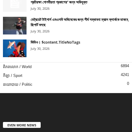
প্রতিরক্ষা গোপনীয়তা প্রকাশের” জন্য অভিযুক্ত
July 30, 2026
ডেট্রয়েট টাইগার্স এমএলবি অভিষেকের জন্য শীর্ষ সম্ভাবনা ম্যাক্স ক্লার্ককে ডাকবে,
রিপোর্ট বলছে
July 30, 2026
ভিডিও। $content.TitleNoTags
July 30, 2026
6894
ពិភពលោក / World
4241
កីឡា / Sport
0
នយោបាយ / Politic
EVEN MORE NEWS