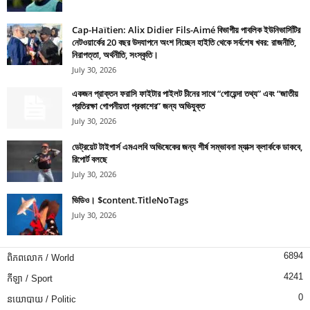
Cap-Haïtien: Alix Didier Fils-Aimé বিভাগীয় পাবলিক ইউনিভার্সিটির
নেটওয়ার্কের 20 বছর উদযাপনে অংশ নিচ্ছেন হাইতি থেকে সর্বশেষ খবর: রাজনীতি,
নিরাপত্তা, অর্থনীতি, সংস্কৃতি।
July 30, 2026
একজন প্রাক্তন ফরাসি ফাইটার পাইলট চীনের সাথে “গোয়েন্দা তথ্য” এবং “জাতীয়
প্রতিরক্ষা গোপনীয়তা প্রকাশের” জন্য অভিযুক্ত
July 30, 2026
ডেট্রয়েট টাইগার্স এমএলবি অভিষেকের জন্য শীর্ষ সম্ভাবনা ম্যাক্স ক্লার্ককে ডাকবে,
রিপোর্ট বলছে
July 30, 2026
ভিডিও। $content.TitleNoTags
July 30, 2026
6894
ពិភពលោក / World
4241
កីឡា / Sport
0
នយោបាយ / Politic