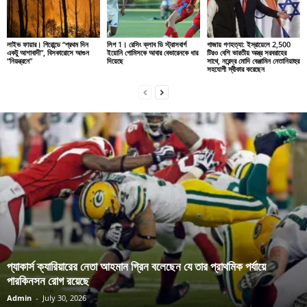
লাইভ ফায়ার। গিরোন্ডে “প্রথম দিন
লিগ 1। রেসিং ক্লাব ডি স্ট্রাসবার্গ
গাজায় গণহত্যা: ইস্রায়েলে 2,500
একটু আশাবাদী”, বিসকারোসে আগুন
ইয়োনি গোমিসকে আবার বেভারেনকে ধার
টিরও বেশি ভারতীয় অস্ত্র সরবরাহের
“নিয়ন্ত্রনে”
দিয়েছে
সাথে, নরেন্দ্র মোদি বেঞ্জামিন নেতানিয়াহুর
সহযোগী স্বীকার করেছেন
প্যাকার্স ক্যারিয়ারের নেতা আহমান গ্রিন বলেছেন যে তার প্রাথমিক পর্যায়ে
পারকিনসন রোগ রয়েছে
Admin
-
July 30, 2026