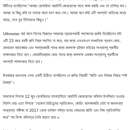
মিটিংয়ে বলেছিলেন৷ “আমরা ফ্লোরিডা অ্যাটর্নি জেনারেলের সাথে কাজ করছি এবং তা চালিয়ে যাব।
আমরা যা কিছু করি তা তাদের সাথে ভাগ করে নেব। আমরা মনে করি এটি অবশ্যই আইনের মধ্যে
আছে, তবে খুব ইতিবাচক কিছুও।”
Uthmeier মার্চ মাসে লিগের বিরুদ্ধে সম্ভাব্য প্রয়োগকারী পদক্ষেপের হুমকি দিয়েছিলেন যদি
এটি 23 বছর বয়সী রুনি নিয়ম স্থগিত না করে, যার জন্য এনএফএল দলগুলিকে প্রধান কোচ,
জেনারেল ম্যানেজার এবং সমন্বয়কারী পদের জন্য কমপক্ষে দুইজন বাইরের সংখ্যালঘু প্রার্থীর
সাক্ষাৎকার নিতে হবে। কোয়ার্টারব্যাক কোচ পদের জন্য কমপক্ষে একজন সংখ্যালঘু প্রার্থীকে
অবশ্যই সাক্ষাৎকার দিতে হবে।
উথমায়ার গুডেলকে লেখা একটি চিঠিতে বলেছিলেন যে রুনির নিয়মটি “জাতি এবং লিঙ্গের বিষয়ে স্পষ্ট
বৈষম্য”।
সাবপোনা লিগকে 12 জুন ফ্লোরিডার তালাহাসিতে অ্যাটর্নি জেনারেলের অফিসে উপস্থিত হওয়ার
নির্দেশ দেয়৷ এতে লিগকে “যেকোন বৈচিত্র্যের প্রতিবেদন, কোচিং আদমশুমারি ডেটা বা জনসংখ্যা
সংক্রান্ত সমীক্ষা যা 2017 থেকে বর্তমান পর্যন্ত দলের কোচদের জাতি এবং লিঙ্গ প্রতিফলিত
করে” সহ বিশদ নথিপত্র তৈরি করতে হবে৷ »