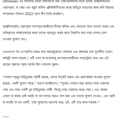
Uthmeier-এর অফিসের দ্বারা পর্যালোচনা করা প্রোগ্রামগুলির মধ্যে রয়েছে অ্যাক্সিলারেটর
প্রোগ্রাম, যা কোচ এবং ফ্রন্ট অফিস এক্সিকিউটিভদের মধ্যে বৈচিত্র্য বাড়ানোর জন্য রুনি নিয়মের
সম্প্রসারণ হিসাবে 2022 সালে লীগ তৈরি করেছিল।
অ্যাক্সিলারেটর প্রোগ্রাম অংশগ্রহণকারীদের টিমের মালিক এবং নেতাদের সাথে সংযোগ করার এবং
ভবিষ্যতের সাক্ষাত্কারের জন্য তাদের প্রস্তুত করার জন্য ডিজাইন করা তথ্য সেশনে যোগ
দেওয়ার সুযোগ দেয়।
এনএফএল গত মে স্থগিত করার পরে অরল্যান্ডোতে সোমবার এবং মঙ্গলবার তার পুনর্গঠিত ত্বরণ
কর্মসূচি পালন করেছে। এটি এখন অ-সংখ্যালঘু অংশগ্রহণকারীদের অন্তর্ভুক্ত করে এবং এই
বছরের গ্রুপের প্রায় অর্ধেক ছিল শ্বেতাঙ্গ পুরুষ।
“সেখানে প্রচুর বৈচিত্র্যময় প্রার্থী রয়েছে, যাদের উন্নতি করার এবং এক্সপোজার পাওয়ার সুযোগ
রয়েছে, একটি সুযোগ আছে,” গুডেল বলেছিলেন। “সুতরাং সেখানে যারা আছেন তারা সেরাদের
সেরা এবং তারা একটি খুব বৈচিত্র্যময় গোষ্ঠী, কিন্তু তারা সেরাদের মধ্যে সেরা। এবং আমরা
এখানে যা করার চেষ্টা করছি তা হল তাদের আরও ভাল করা এবং তাদের সুযোগ দেওয়া। এবং আমি
যা শুনেছি তা হল একটি, তারা সুযোগের প্রশংসা করে; দুই, এটি তার জন্য সহায়ক।”
___