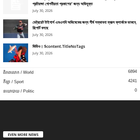
প্রতিরক্ষা গোপনীয়তা প্রকাশের” জন্য অভিযুক্ত
July 30, 2026
ডেট্রয়েট টাইগার্স এমএলবি অভিষেকের জন্য শীর্ষ সম্ভাবনা ম্যাক্স ক্লার্ককে ডাকবে,
রিপোর্ট বলছে
July 30, 2026
ভিডিও। $content.TitleNoTags
July 30, 2026
6894
ពិភពលោក / World
4241
កីឡា / Sport
0
នយោបាយ / Politic
EVEN MORE NEWS