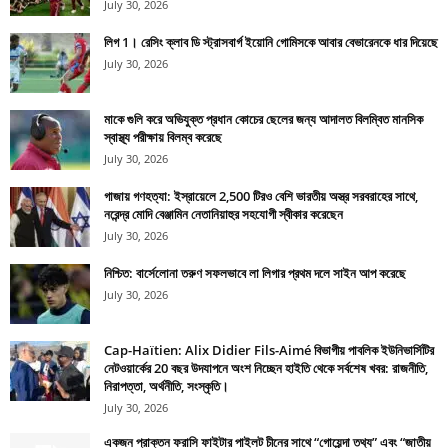
July 30, 2026
লিগ 1। রেসিং ক্লাব ডি স্ট্রাসবার্গ ইয়োনি গোমিসকে আবার বেভারেনকে ধার দিয়েছে
July 30, 2026
মাকে গুলি করে অভিযুক্ত প্রধান কোচের ছেলের জন্য আদালত বিলম্বিত মানসিক
স্বাস্থ্য পরীক্ষায় বিলম্ব করেছে
July 30, 2026
গাজায় গণহত্যা: ইস্রায়েলে 2,500 টিরও বেশি ভারতীয় অস্ত্র সরবরাহের সাথে,
নরেন্দ্র মোদি বেঞ্জামিন নেতানিয়াহুর সহযোগী স্বীকার করেছেন
July 30, 2026
নিশ্চিত: বার্সেলোনা তরুণ সফলভাবে লা লিগার প্রথম দলে সাইন আপ করেছে
July 30, 2026
Cap-Haïtien: Alix Didier Fils-Aimé বিভাগীয় পাবলিক ইউনিভার্সিটির
নেটওয়ার্কের 20 বছর উদযাপনে অংশ নিচ্ছেন হাইতি থেকে সর্বশেষ খবর: রাজনীতি,
নিরাপত্তা, অর্থনীতি, সংস্কৃতি।
July 30, 2026
একজন প্রাক্তন ফরাসি ফাইটার পাইলট চীনের সাথে “গোয়েন্দা তথ্য” এবং “জাতীয়