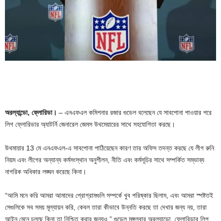
অরল্যান্ডো, ফ্লোরিডা।
– এনএফএল কমিশনার রজার গুডেল বলেছেন যে সাবপোনা পাওয়ার পরে
লিগ ফ্লোরিডার অ্যাটর্নি জেনারেল জেমস উথমেয়ারের সাথে সহযোগিতা করছে।
উথমায়ার 13 মে এনএফএল-এ সাবপোনা পাঠিয়েছেন কারণ তার অফিস তদন্ত করছে যে লীগ রুনি
নিয়ম এবং লীগের অন্যান্য কর্মসংস্থান অনুশীলন, নীতি এবং কর্মসূচির সাথে সম্পর্কিত সম্ভাব্য
নাগরিক অধিকার লঙ্ঘন করেছে কিনা।
“আমি মনে করি আমরা আমাদের প্রোগ্রামগুলি সম্পর্কে খুব পরিষ্কার ছিলাম, এবং আমরা স্পষ্টতই
সেগুলিকে সব সময় মূল্যায়ন করি, কেবল তারা কীভাবে উন্নতি করছে তা দেখার জন্য নয়, তারা
আইন মেনে চলছে কিনা তা নিশ্চিত করার জন্যও,” গুডেল মঙ্গলবার অরল্যান্ডো, ফ্লোরিডার লিগ