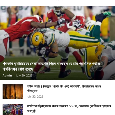
প্যাকার্স ক্যারিয়ারের নেতা আহমান গ্রিন বলেছেন যে তার প্রাথমিক পর্যায়ে
পারকিনসন রোগ রয়েছে
Admin
-
July 30, 2026
লাইভ ফায়ার। গিরোন্ডে “প্রথম দিন একটু আশাবাদী”, বিসকারোসে আগুন
“নিয়ন্ত্রনে”
July 30, 2026
বার্সেলোনা স্ট্রাইকারের থাকার সম্ভাবনা 50-50, খেলোয়াড় পুনর্নবীকরণ প্রস্তাবে
অসন্তুষ্ট