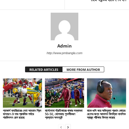
Admin
http://www.pmbangla.com
RELATED ARTICLES
MORE FROM AUTHOR
প্যাকার্স ক্যারিয়ারের নেতা আহমান গ্রিন
বার্সেলোনা স্ট্রাইকারের থাকার সম্ভাবনা
মাকে গুলি করে অভিযুক্ত প্রধান কোচের
বলেছেন যে তার প্রাথমিক পর্যায়ে
50-50, খেলোয়াড় পুনর্নবীকরণ
ছেলের জন্য আদালত বিলম্বিত মানসিক
পারকিনসন রোগ রয়েছে
প্রস্তাবে অসন্তুষ্ট
স্বাস্থ্য পরীক্ষায় বিলম্ব করেছে