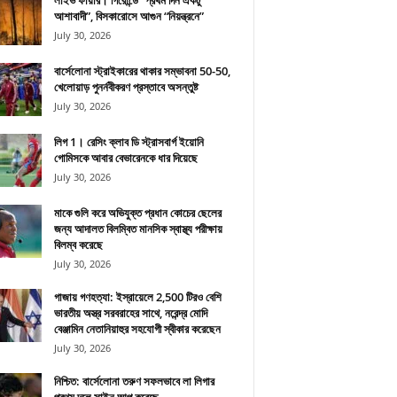
লাইভ ফায়ার। গিরোন্ডে “প্রথম দিন একটু
আশাবাদী”, বিসকারোসে আগুন “নিয়ন্ত্রনে”
July 30, 2026
বার্সেলোনা স্ট্রাইকারের থাকার সম্ভাবনা 50-50,
খেলোয়াড় পুনর্নবীকরণ প্রস্তাবে অসন্তুষ্ট
July 30, 2026
লিগ 1। রেসিং ক্লাব ডি স্ট্রাসবার্গ ইয়োনি
গোমিসকে আবার বেভারেনকে ধার দিয়েছে
July 30, 2026
মাকে গুলি করে অভিযুক্ত প্রধান কোচের ছেলের
জন্য আদালত বিলম্বিত মানসিক স্বাস্থ্য পরীক্ষায়
বিলম্ব করেছে
July 30, 2026
গাজায় গণহত্যা: ইস্রায়েলে 2,500 টিরও বেশি
ভারতীয় অস্ত্র সরবরাহের সাথে, নরেন্দ্র মোদি
বেঞ্জামিন নেতানিয়াহুর সহযোগী স্বীকার করেছেন
July 30, 2026
নিশ্চিত: বার্সেলোনা তরুণ সফলভাবে লা লিগার