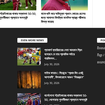
 স্ট্রাইকারের থাকার সম্ভাবনা 50-50,
মাকে গুলি করে অভিযুক্ত প্রধান কোচের ছেলের
ুনর্নবীকরণ প্রস্তাবে অসন্তুষ্ট
জন্য আদালত বিলম্বিত মানসিক স্বাস্থ্য পরীক্ষায়
বিলম্ব করেছে
EVEN MORE NEWS
PO
ពិភពល
প্যাকার্স ক্যারিয়ারের নেতা আহমান গ্রিন
বলেছেন যে তার প্রাথমিক পর্যায়ে
កីឡា /
পারকিনসন...
នយោបា
July 30, 2026
লাইভ ফায়ার। গিরোন্ডে “প্রথম দিন একটু
আশাবাদী”, বিসকারোসে আগুন “নিয়ন্ত্রনে”
July 30, 2026
বার্সেলোনা স্ট্রাইকারের থাকার সম্ভাবনা 50-
50, খেলোয়াড় পুনর্নবীকরণ প্রস্তাবে অসন্তুষ্ট