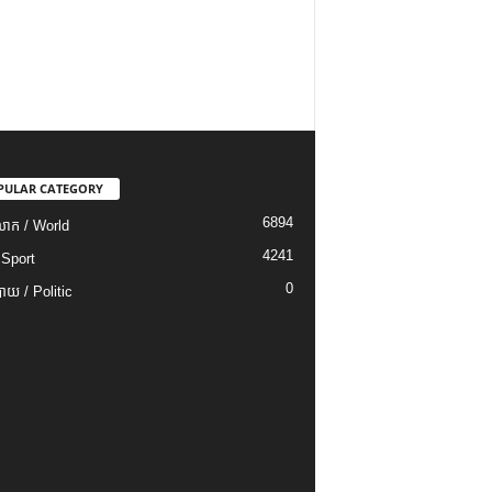
PULAR CATEGORY
6894
ោក / World
4241
 Sport
0
យ / Politic