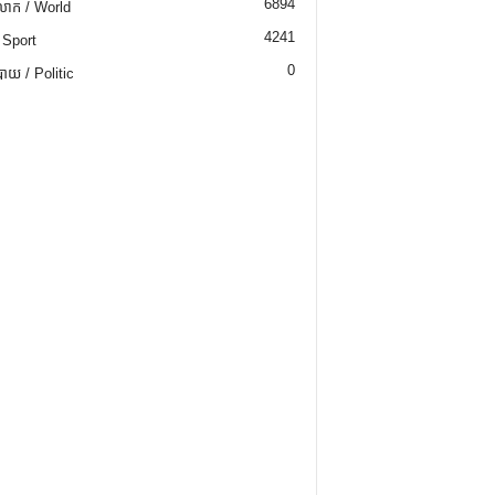
6894
ោក / World
4241
 Sport
0
យ / Politic