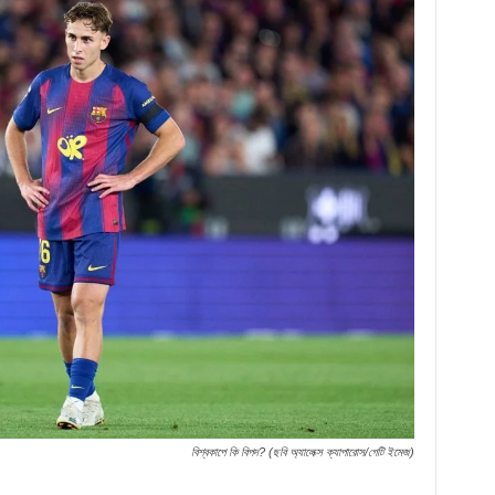
বিশ্বকাপে কি বিপদ? (ছবি অ্যালেক্স ক্যাপারোস/গেটি ইমেজ)