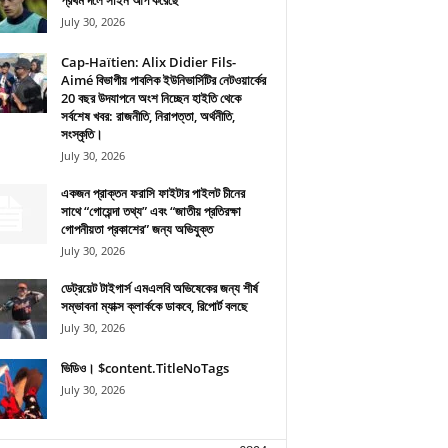
প্রথম দলে সাইন আপ করেছে
July 30, 2026
Cap-Haïtien: Alix Didier Fils-
Aimé বিভাগীয় পাবলিক ইউনিভার্সিটির নেটওয়ার্কের
20 বছর উদযাপনে অংশ নিচ্ছেন হাইতি থেকে
সর্বশেষ খবর: রাজনীতি, নিরাপত্তা, অর্থনীতি,
সংস্কৃতি।
July 30, 2026
একজন প্রাক্তন ফরাসি ফাইটার পাইলট চীনের
সাথে “গোয়েন্দা তথ্য” এবং “জাতীয় প্রতিরক্ষা
গোপনীয়তা প্রকাশের” জন্য অভিযুক্ত
July 30, 2026
ডেট্রয়েট টাইগার্স এমএলবি অভিষেকের জন্য শীর্ষ
সম্ভাবনা ম্যাক্স ক্লার্ককে ডাকবে, রিপোর্ট বলছে
July 30, 2026
ভিডিও। $content.TitleNoTags
July 30, 2026