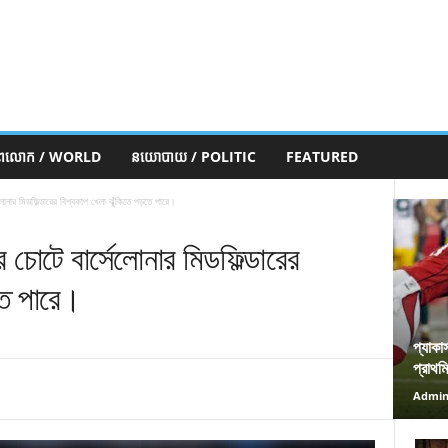
ភពលោក / WORLD
នយោបាយ / POLITIC
FEATURED
সেলোনার মিডফিল্ডারের বিশ্বকাপ খেলা ঝুঁকিতে পড়তে পারে।
ের চোটে বার্সেলোনার মিডফিল্ডারের
তে পারে।
প্যাকা
প্রাথম
Admi