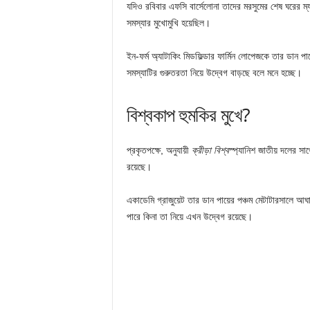
যদিও রবিবার এফসি বার্সেলোনা তাদের মরসুমের শেষ ঘরের ম্
সমস্যার মুখোমুখি হয়েছিল।
ইন-ফর্ম অ্যাটাকিং মিডফিল্ডার ফার্মিন লোপেজকে তার ডান 
সমস্যাটির গুরুতরতা নিয়ে উদ্বেগ বাড়ছে বলে মনে হচ্ছে।
বিশ্বকাপ হুমকির মুখে?
প্রকৃতপক্ষে, অনুযায়ী
ক্রীড়া বিশ্ব
স্প্যানিশ জাতীয় দলের স
রয়েছে।
একাডেমি গ্রাজুয়েট তার ডান পায়ের পঞ্চম মেটাটারসালে আঘ
পারে কিনা তা নিয়ে এখন উদ্বেগ রয়েছে।