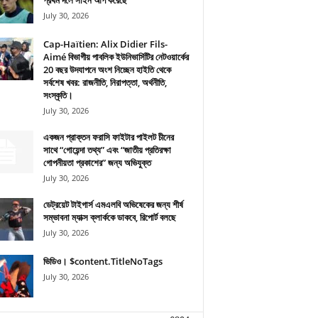
প্রথম দলে সাইন আপ করেছে
July 30, 2026
Cap-Haïtien: Alix Didier Fils-
Aimé বিভাগীয় পাবলিক ইউনিভার্সিটির নেটওয়ার্কের
20 বছর উদযাপনে অংশ নিচ্ছেন হাইতি থেকে
সর্বশেষ খবর: রাজনীতি, নিরাপত্তা, অর্থনীতি,
সংস্কৃতি।
July 30, 2026
একজন প্রাক্তন ফরাসি ফাইটার পাইলট চীনের
সাথে “গোয়েন্দা তথ্য” এবং “জাতীয় প্রতিরক্ষা
গোপনীয়তা প্রকাশের” জন্য অভিযুক্ত
July 30, 2026
ডেট্রয়েট টাইগার্স এমএলবি অভিষেকের জন্য শীর্ষ
সম্ভাবনা ম্যাক্স ক্লার্ককে ডাকবে, রিপোর্ট বলছে
July 30, 2026
ভিডিও। $content.TitleNoTags
July 30, 2026