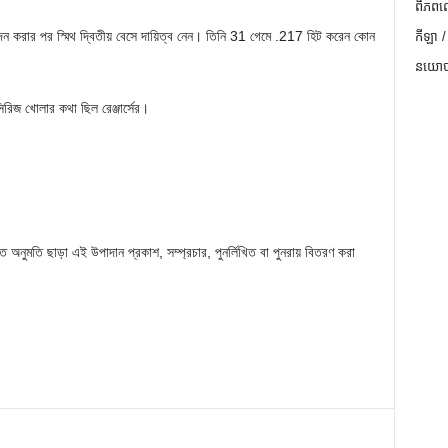
ពិភពល
েনদেন করার পর স্মিথ দ্বিতীয় বেসে দায়িত্ব নেন। তিনি 31 গেমে .217 হিট করেন কোন
កីឡា /
នយោបា
সিরিজ খোলার কথা ছিল রেঞ্জার্সের।
 অনুমতি ছাড়া এই উপাদান প্রকাশ, সম্প্রচার, পুনর্লিখিত বা পুনরায় বিতরণ করা