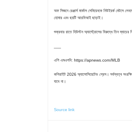
অফ সিজনে রেঞ্জার্স মার্কাস সেমিয়েনকে নিউইয়র্ক মেটসে ল
হোমার এবং ছয়টি আরবিআই ছাড়াই।
শুক্রবার রাতে হিউস্টন অ্যাস্ট্রোসের বিরুদ্ধে তিন ম্যাচের 
___
এপি এমএলবি: https://apnews.com/MLB
কপিরাইট 2026 অ্যাসোসিয়েটেড প্রেস। সর্বস্বত্ব সংরক্ষিত
যাবে না।
Source link