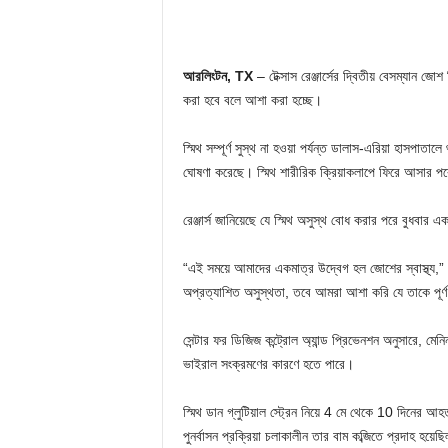
আরলিংটন, TX
– টেক্সাস রেঞ্জার্সের দ্বিতীয় বেসম্যান জ
করা হবে বলে আশা করা হচ্ছে।
স্মিথ সম্পূর্ণ সুস্থ না হওয়া পর্যন্ত ডালাস-এরিয়া হাসপা
ঘোষণা করেছে। স্মিথ শারীরিক ক্রিয়াকলাপে ফিরে আসার পরে
রেঞ্জার্স জানিয়েছে যে স্মিথ অসুস্থ বোধ করার পরে বুধবার
“এই সময়ে আমাদের একমাত্র উদ্বেগ হল জোশের স্বাস্থ্য,
অপ্রত্যাশিত অসুস্থতা, তবে আমরা আশা করি যে তাকে পূর্ণ
সেন্টার ফর ডিজিজ কন্ট্রোল অ্যান্ড প্রিভেনশন অনুসারে, ম
ভাইরাল সংক্রমণের কারণে হতে পারে।
স্মিথ ডান গ্লুটিয়াল স্ট্রেন নিয়ে 4 মে থেকে 10 দিনের আ
পুনর্বাসন প্রক্রিয়া চলাকালীন তার বাম কব্জিতে প্রদাহ হয়েছ