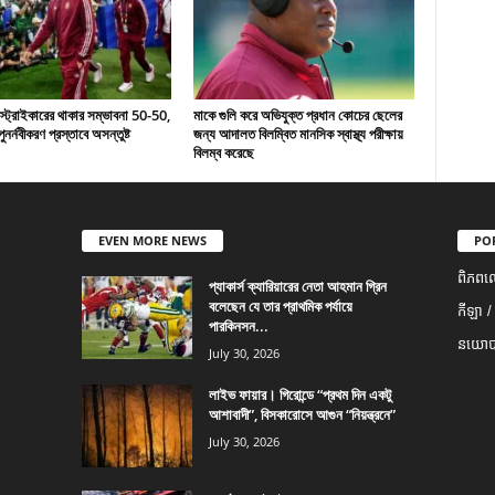
 স্ট্রাইকারের থাকার সম্ভাবনা 50-50,
মাকে গুলি করে অভিযুক্ত প্রধান কোচের ছেলের
ুনর্নবীকরণ প্রস্তাবে অসন্তুষ্ট
জন্য আদালত বিলম্বিত মানসিক স্বাস্থ্য পরীক্ষায়
বিলম্ব করেছে
EVEN MORE NEWS
PO
ពិភពល
প্যাকার্স ক্যারিয়ারের নেতা আহমান গ্রিন
বলেছেন যে তার প্রাথমিক পর্যায়ে
កីឡា /
পারকিনসন...
នយោបា
July 30, 2026
লাইভ ফায়ার। গিরোন্ডে “প্রথম দিন একটু
আশাবাদী”, বিসকারোসে আগুন “নিয়ন্ত্রনে”
July 30, 2026