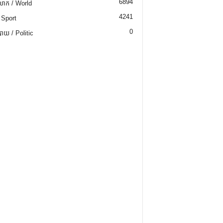
6894
ោក / World
4241
 Sport
0
យ / Politic