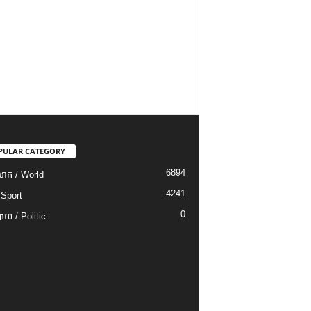
PULAR CATEGORY
6894
ោក / World
4241
 Sport
0
យ / Politic