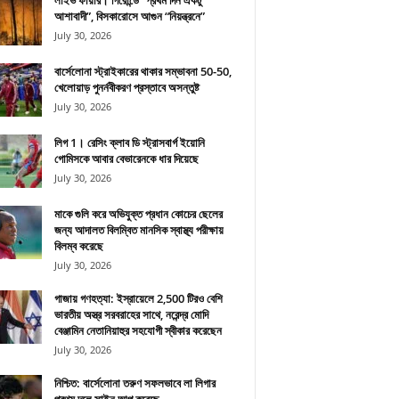
লাইভ ফায়ার। গিরোন্ডে “প্রথম দিন একটু
আশাবাদী”, বিসকারোসে আগুন “নিয়ন্ত্রনে”
July 30, 2026
বার্সেলোনা স্ট্রাইকারের থাকার সম্ভাবনা 50-50,
খেলোয়াড় পুনর্নবীকরণ প্রস্তাবে অসন্তুষ্ট
July 30, 2026
লিগ 1। রেসিং ক্লাব ডি স্ট্রাসবার্গ ইয়োনি
গোমিসকে আবার বেভারেনকে ধার দিয়েছে
July 30, 2026
মাকে গুলি করে অভিযুক্ত প্রধান কোচের ছেলের
জন্য আদালত বিলম্বিত মানসিক স্বাস্থ্য পরীক্ষায়
বিলম্ব করেছে
July 30, 2026
গাজায় গণহত্যা: ইস্রায়েলে 2,500 টিরও বেশি
ভারতীয় অস্ত্র সরবরাহের সাথে, নরেন্দ্র মোদি
বেঞ্জামিন নেতানিয়াহুর সহযোগী স্বীকার করেছেন
July 30, 2026
নিশ্চিত: বার্সেলোনা তরুণ সফলভাবে লা লিগার