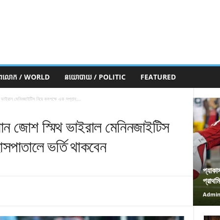
ភពលោក / WORLD
នយោបាយ / POLITIC
FEATURED
্মিথ ভাইরাল মেনিনজাইটিস নিয়ে কমপক্ষে এক সপ্তাহ...
সম্যান জোশ স্মিথ ভাইরাল মেনিনজাইটিস
াসপাতালে ভর্তি থাকবেন
প্যাকা
প্রাথম
Admi