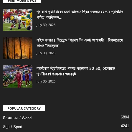
EVEN MORE NEWS
প্যাকার্স ক্যারিয়ারের নেতা আহমান গ্রিন বলেছেন যে তার প্রাথমিক
পর্যায়ে পারকিনসন...
July 30, 2026
লাইভ ফায়ার। গিরোন্ডে “প্রথম দিন একটু আশাবাদী”, বিসকারোসে
আগুন “নিয়ন্ত্রনে”
July 30, 2026
বার্সেলোনা স্ট্রাইকারের থাকার সম্ভাবনা 50-50, খেলোয়াড়
পুনর্নবীকরণ প্রস্তাবে অসন্তুষ্ট
July 30, 2026
POPULAR CATEGORY
6894
ពិភពលោក / World
4241
កីឡា / Sport