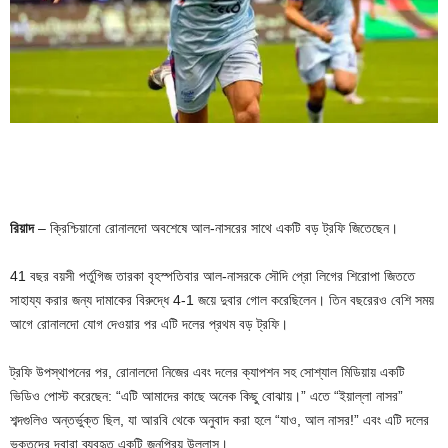
রিয়াদ
– ক্রিশ্চিয়ানো রোনালদো অবশেষে আল-নাসরের সাথে একটি বড় ট্রফি জিতেছেন।
41 বছর বয়সী পর্তুগিজ তারকা বৃহস্পতিবার আল-নাসরকে সৌদি প্রো লিগের শিরোপা জিততে
সাহায্য করার জন্য দামাকের বিরুদ্ধে 4-1 জয়ে দুবার গোল করেছিলেন। তিন বছরেরও বেশি সময়
আগে রোনালদো যোগ দেওয়ার পর এটি দলের প্রথম বড় ট্রফি।
ট্রফি উপস্থাপনের পর, রোনালদো নিজের এবং দলের ক্যাপশন সহ সোশ্যাল মিডিয়ায় একটি
ভিডিও পোস্ট করেছেন: “এটি আমাদের কাছে অনেক কিছু বোঝায়।” এতে “ইয়াল্লা নাসর”
শব্দগুলিও অন্তর্ভুক্ত ছিল, যা আরবি থেকে অনুবাদ করা হলে “যাও, আল নাসর!” এবং এটি দলের
ভক্তদের দ্বারা ব্যবহৃত একটি জনপ্রিয় উল্লাস।