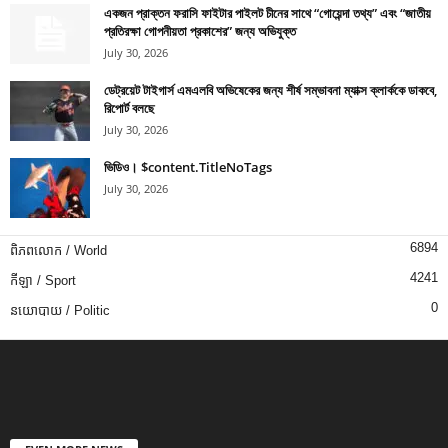
একজন প্রাক্তন ফরাসি ফাইটার পাইলট চীনের সাথে “গোয়েন্দা তথ্য” এবং “জাতীয়
প্রতিরক্ষা গোপনীয়তা প্রকাশের” জন্য অভিযুক্ত
July 30, 2026
ডেট্রয়েট টাইগার্স এমএলবি অভিষেকের জন্য শীর্ষ সম্ভাবনা ম্যাক্স ক্লার্ককে ডাকবে,
রিপোর্ট বলছে
July 30, 2026
ভিডিও। $content.TitleNoTags
July 30, 2026
6894
ពិភពលោក / World
4241
កីឡា / Sport
0
នយោបាយ / Politic