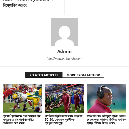
বিস্ফোরিত হয়েছে
Admin
http://www.pmbangla.com
RELATED ARTICLES
MORE FROM AUTHOR
প্যাকার্স ক্যারিয়ারের নেতা আহমান গ্রিন
বার্সেলোনা স্ট্রাইকারের থাকার সম্ভাবনা
মাকে গুলি করে অভিযুক্ত প্রধান কোচের
বলেছেন যে তার প্রাথমিক পর্যায়ে
50-50, খেলোয়াড় পুনর্নবীকরণ
ছেলের জন্য আদালত বিলম্বিত মানসিক
পারকিনসন রোগ রয়েছে
প্রস্তাবে অসন্তুষ্ট
স্বাস্থ্য পরীক্ষায় বিলম্ব করেছে