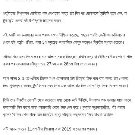
পর্তুগালের বিশ্বকাপ রোস্টারে নাম লেখানোর মাত্র দুই দিন পর রোনালদো ট্রফিটি তুলে নেন, যা
টুর্নামেন্টে রেকর্ড ষষ্ঠ উপস্থিতি চিহ্নিত করবে।
এই জয়টি আল-নাসরের জন্য প্রথম স্থান নিশ্চিত করেছে, শহরের প্রতিদ্বন্দ্বী আল-হিলালের
থেকে দুই পয়েন্ট এগিয়ে, যারা 34 ম্যাচের অপরাজিত মৌসুম সত্ত্বেও দ্বিতীয় স্থানে রয়েছে।
সাদিও মানে এবং কিংসলে কোমান আল-নাসরকে নিয়ন্ত্রণে রাখার জন্য হাফটাইমের উভয় পাশে গোল
করার পর রোনালদো মৌসুমে তার 27তম এবং 28তম লিগ গোল করেন।
আল-নাসর 2-1 তে এগিয়ে ছিলেন যখন রোনালদো ঘন্টা চিহ্নের ঠিক পরে তার দলের দুই গোলের
লিড পুনরুদ্ধার করেন, ট্র্যাফিকের মধ্য দিয়ে এবং জালে বাম দিক থেকে ফ্রি কিক নিক্ষেপ করেন।
তিনি তার দ্বিতীয় গোলটি যোগ করেছেন সময় থেকে আট মিনিটে, উদযাপন শুরু হওয়ার সাথে সাথে
ফলাফলটি সিল করার জন্য কাছাকাছি থেকে উচ্চ শেষ করে। দৃশ্যত স্থানান্তরিত, পাঁচ বারের
ব্যালন ডি’অর শেষ থেকে তিন মিনিটের মধ্যে দাঁড়িয়ে অভ্যর্থনায় নিয়ে যাওয়া হয়েছিল।
এটি আল-নাসরের 11তম লীগ শিরোপা এবং 2019 সালের পর প্রথম।