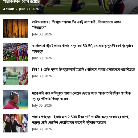
পারকিনসন রোগ রয়েছে
Admin
-
July 30, 2026
লাইভ ফায়ার। গিরোন্ডে “প্রথম দিন একটু আশাবাদী”, বিসকারোসে আগুন
“নিয়ন্ত্রনে”
July 30, 2026
বার্সেলোনা স্ট্রাইকারের থাকার সম্ভাবনা 50-50, খেলোয়াড় পুনর্নবীকরণ প্রস্তাবে
অসন্তুষ্ট
July 30, 2026
লিগ 1। রেসিং ক্লাব ডি স্ট্রাসবার্গ ইয়োনি গোমিসকে আবার বেভারেনকে ধার দিয়েছে
July 30, 2026
মাকে গুলি করে অভিযুক্ত প্রধান কোচের ছেলের জন্য আদালত বিলম্বিত মানসিক
স্বাস্থ্য পরীক্ষায় বিলম্ব করেছে
July 30, 2026
গাজায় গণহত্যা: ইস্রায়েলে 2,500 টিরও বেশি ভারতীয় অস্ত্র সরবরাহের সাথে,
নরেন্দ্র মোদি বেঞ্জামিন নেতানিয়াহুর সহযোগী স্বীকার করেছেন
July 30, 2026