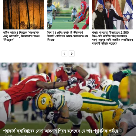
লাইভ ফায়ার। গিরোন্ডে “প্রথম দিন
লিগ 1। রেসিং ক্লাব ডি স্ট্রাসবার্গ
গাজায় গণহত্যা: ইস্রায়েলে 2,500
একটু আশাবাদী”, বিসকারোসে আগুন
ইয়োনি গোমিসকে আবার বেভারেনকে ধার
টিরও বেশি ভারতীয় অস্ত্র সরবরাহের
“নিয়ন্ত্রনে”
দিয়েছে
সাথে, নরেন্দ্র মোদি বেঞ্জামিন নেতানিয়াহুর
সহযোগী স্বীকার করেছেন
প্যাকার্স ক্যারিয়ারের নেতা আহমান গ্রিন বলেছেন যে তার প্রাথমিক পর্যায়ে