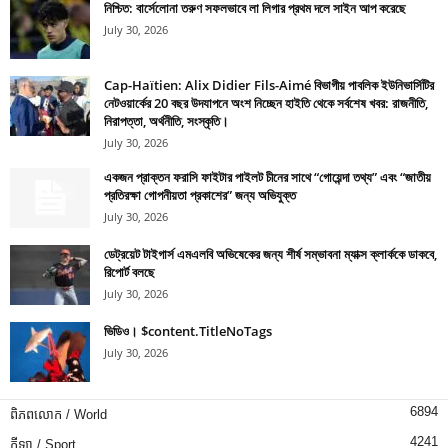
নিশ্চিত: বার্সেলোনা তরুণ সফলভাবে লা লিগার প্রথম দলে সাইন আপ করেছে
July 30, 2026
Cap-Haïtien: Alix Didier Fils-Aimé বিভাগীয় পাবলিক ইউনিভার্সিটির
নেটওয়ার্কের 20 বছর উদযাপনে অংশ নিচ্ছেন হাইতি থেকে সর্বশেষ খবর: রাজনীতি,
নিরাপত্তা, অর্থনীতি, সংস্কৃতি।
July 30, 2026
একজন প্রাক্তন ফরাসি ফাইটার পাইলট চীনের সাথে “গোয়েন্দা তথ্য” এবং “জাতীয়
প্রতিরক্ষা গোপনীয়তা প্রকাশের” জন্য অভিযুক্ত
July 30, 2026
ডেট্রয়েট টাইগার্স এমএলবি অভিষেকের জন্য শীর্ষ সম্ভাবনা ম্যাক্স ক্লার্ককে ডাকবে,
রিপোর্ট বলছে
July 30, 2026
ভিডিও। $content.TitleNoTags
July 30, 2026
6894
ពិភពលោក / World
4241
កីឡា / Sport