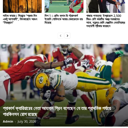
লাইভ ফায়ার। গিরোন্ডে “প্রথম দিন
লিগ 1। রেসিং ক্লাব ডি স্ট্রাসবার্গ
গাজায় গণহত্যা: ইস্রায়েলে 2,500
একটু আশাবাদী”, বিসকারোসে আগুন
ইয়োনি গোমিসকে আবার বেভারেনকে ধার
টিরও বেশি ভারতীয় অস্ত্র সরবরাহের
“নিয়ন্ত্রনে”
দিয়েছে
সাথে, নরেন্দ্র মোদি বেঞ্জামিন নেতানিয়াহুর
সহযোগী স্বীকার করেছেন
প্যাকার্স ক্যারিয়ারের নেতা আহমান গ্রিন বলেছেন যে তার প্রাথমিক পর্যায়ে
পারকিনসন রোগ রয়েছে
Admin
-
July 30, 2026