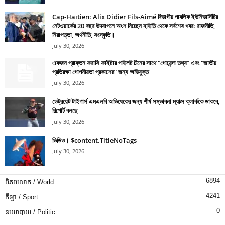
Cap-Haïtien: Alix Didier Fils-Aimé বিভাগীয় পাবলিক ইউনিভার্সিটির
নেটওয়ার্কের 20 বছর উদযাপনে অংশ নিচ্ছেন হাইতি থেকে সর্বশেষ খবর: রাজনীতি,
নিরাপত্তা, অর্থনীতি, সংস্কৃতি।
July 30, 2026
একজন প্রাক্তন ফরাসি ফাইটার পাইলট চীনের সাথে “গোয়েন্দা তথ্য” এবং “জাতীয়
প্রতিরক্ষা গোপনীয়তা প্রকাশের” জন্য অভিযুক্ত
July 30, 2026
ডেট্রয়েট টাইগার্স এমএলবি অভিষেকের জন্য শীর্ষ সম্ভাবনা ম্যাক্স ক্লার্ককে ডাকবে,
রিপোর্ট বলছে
July 30, 2026
ভিডিও। $content.TitleNoTags
July 30, 2026
6894
ពិភពលោក / World
4241
កីឡា / Sport
0
នយោបាយ / Politic