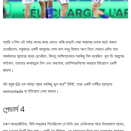
গ্যারি ও’নিল এই পর্দার কলের জন্য কোনও বাজি ছাড়াই সেরা সম্ভাব্য দলকে মাঠে নামতে
চেয়েছিলেন, শুধুমাত্র একটি মরসুমের শেষে ভাল বন্ধু হিসাবে অংশ নিতে যেখানে রেসিং তার
সমর্থকদের সন্দেহের মধ্যে রেখেছিল, কিন্তু সংক্ষিপ্তভাবে সবকিছু মিস করেছিল: কুপ ডি ফ্রান্সের
ফাইনাল, তারপরে কনফারেন্স লিগ এবং অবশেষে, চ্যাম্পিয়নশিপের মাধ্যমে ইউরোপে একটি
জায়গা।
e
যদি ব্লুজ 55 তম পর্যন্ত প্রায় সবকিছু ভুল করে
মিনিট, তারা একটি দর্শনীয় প্রস্তাব
remontada
যা ইতিহাসে লেখা থাকবে।
পেন্ডার্স 4
তরুণ আন্তর্জাতিক, যিনি শুক্রবার শিখেছিলেন যে তিনি রেড ডেভিলদের সাথে বিশ্বকাপে যাবেন,
তার চূড়ান্ত দিনটি ছিল রুক্ষ। একটি বল রিলিজে, এল মুরাবেতের দিকে তার পুনরুদ্ধার কামারার