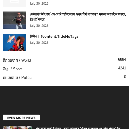
July 30, 2026
ডেট্রয়েট টাইগার্স এমএলবি অভিষেকের জন্য শীর্ষ সম্ভাবনা ম্যাক্স ক্লার্ককে ডাকবে,
রিপোর্ট বলছে
July 30, 2026
ভিডিও। $content.TitleNoTags
July 30, 2026
6894
ពិភពលោក / World
4241
កីឡា / Sport
0
នយោបាយ / Politic
EVEN MORE NEWS
প্যাকার্স ক্যারিয়ারের নেতা আহমান গ্রিন বলেছেন যে তার প্রাথমিক