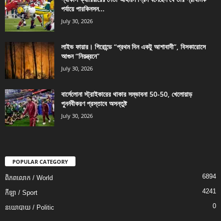
পর্যায়ে পারকিনসন...
July 30, 2026
লাইভ ফায়ার। গিরোন্ডে “প্রথম দিন একটু আশাবাদী”, বিসকারোসে
আগুন “নিয়ন্ত্রনে”
July 30, 2026
বার্সেলোনা স্ট্রাইকারের থাকার সম্ভাবনা 50-50, খেলোয়াড়
পুনর্নবীকরণ প্রস্তাবে অসন্তুষ্ট
July 30, 2026
POPULAR CATEGORY
6894
ពិភពលោក / World
4241
កីឡា / Sport
0
នយោបាយ / Politic