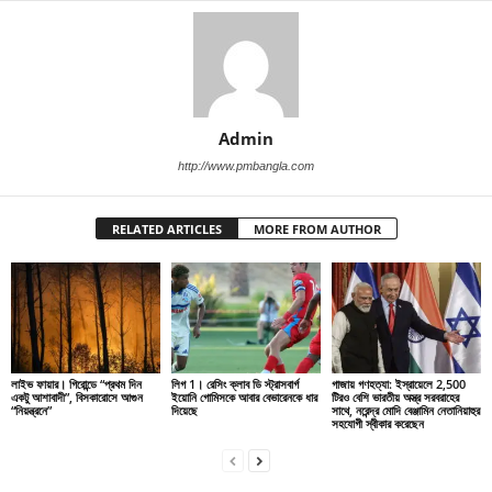
Admin
http://www.pmbangla.com
RELATED ARTICLES
MORE FROM AUTHOR
লাইভ ফায়ার। গিরোন্ডে “প্রথম দিন
লিগ 1। রেসিং ক্লাব ডি স্ট্রাসবার্গ
গাজায় গণহত্যা: ইস্রায়েলে 2,500
একটু আশাবাদী”, বিসকারোসে আগুন
ইয়োনি গোমিসকে আবার বেভারেনকে ধার
টিরও বেশি ভারতীয় অস্ত্র সরবরাহের
“নিয়ন্ত্রনে”
দিয়েছে
সাথে, নরেন্দ্র মোদি বেঞ্জামিন নেতানিয়াহুর
সহযোগী স্বীকার করেছেন