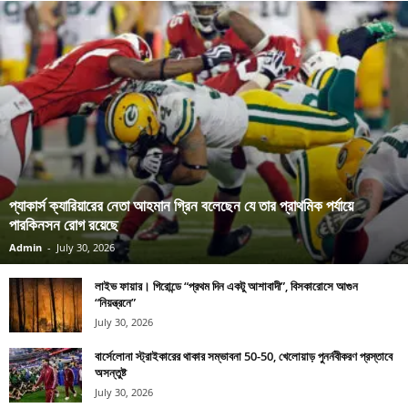
প্যাকার্স ক্যারিয়ারের নেতা আহমান গ্রিন বলেছেন যে তার প্রাথমিক পর্যায়ে
পারকিনসন রোগ রয়েছে
Admin
-
July 30, 2026
লাইভ ফায়ার। গিরোন্ডে “প্রথম দিন একটু আশাবাদী”, বিসকারোসে আগুন
“নিয়ন্ত্রনে”
July 30, 2026
বার্সেলোনা স্ট্রাইকারের থাকার সম্ভাবনা 50-50, খেলোয়াড় পুনর্নবীকরণ প্রস্তাবে
অসন্তুষ্ট
July 30, 2026