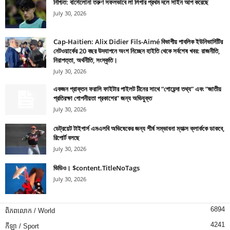
নিশ্চিত: বার্সেলোনা তরুণ সফলভাবে লা লিগার প্রথম দলে সাইন আপ করেছে
July 30, 2026
Cap-Haïtien: Alix Didier Fils-Aimé বিভাগীয় পাবলিক ইউনিভার্সিটির
নেটওয়ার্কের 20 বছর উদযাপনে অংশ নিচ্ছেন হাইতি থেকে সর্বশেষ খবর: রাজনীতি,
নিরাপত্তা, অর্থনীতি, সংস্কৃতি।
July 30, 2026
একজন প্রাক্তন ফরাসি ফাইটার পাইলট চীনের সাথে “গোয়েন্দা তথ্য” এবং “জাতীয়
প্রতিরক্ষা গোপনীয়তা প্রকাশের” জন্য অভিযুক্ত
July 30, 2026
ডেট্রয়েট টাইগার্স এমএলবি অভিষেকের জন্য শীর্ষ সম্ভাবনা ম্যাক্স ক্লার্ককে ডাকবে,
রিপোর্ট বলছে
July 30, 2026
ভিডিও। $content.TitleNoTags
July 30, 2026
6894
ពិភពលោក / World
4241
កីឡា / Sport