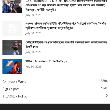
Cap-Haïtien: Alix Didier Fils-Aimé বিভাগীয় পাবলিক ইউনিভার্সিটির
নেটওয়ার্কের 20 বছর উদযাপনে অংশ নিচ্ছেন হাইতি থেকে সর্বশেষ খবর: রাজনীতি,
নিরাপত্তা, অর্থনীতি, সংস্কৃতি।
July 30, 2026
একজন প্রাক্তন ফরাসি ফাইটার পাইলট চীনের সাথে “গোয়েন্দা তথ্য” এবং “জাতীয়
প্রতিরক্ষা গোপনীয়তা প্রকাশের” জন্য অভিযুক্ত
July 30, 2026
ডেট্রয়েট টাইগার্স এমএলবি অভিষেকের জন্য শীর্ষ সম্ভাবনা ম্যাক্স ক্লার্ককে ডাকবে,
রিপোর্ট বলছে
July 30, 2026
ভিডিও। $content.TitleNoTags
July 30, 2026
6894
ពិភពលោក / World
4241
កីឡា / Sport
0
នយោបាយ / Politic