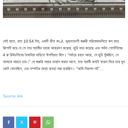
সেই রাতে, রাত 10:54 টায়, একটি ভীত কণ্ঠে, ভুক্তভোগী জরুরী পরিষেবাগুলিতে কল করে
রিপোর্ট করে যে সে তার স্বামীর দ্বারা আক্রমণ করেছে, ছুরি বহন করেছে এবং সর্বদা গের্স্টেইমের
4 রু রিউচলিনের বৈবাহিক বাড়িতে উপস্থিত ছিল। “সর্বত্র রক্ত ​​আছে, সে ছুরি খুঁজছিল, সে
আমাকে মারতে চায়।” সে জরুরি নম্বর ডায়াল করার আগে, তার স্বামী কসাই ফয়েল দিয়ে তার মুখ
কেটে ফেলেছিল, এবং দম্পতির মধ্যে ঝগড়া শুরু হয়েছিল। “আমি নিরাপদ নই”…
Source link