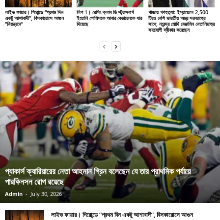
লাইভ ফায়ার। গিরোন্ডে “প্রথম দিন
লিগ 1। রেসিং ক্লাব ডি স্ট্রাসবার্গ
গাজায় গণহত্যা: ইস্রায়েলে 2,500
একটু আশাবাদী”, বিসকারোসে আগুন
ইয়োনি গোমিসকে আবার বেভারেনকে ধার
টিরও বেশি ভারতীয় অস্ত্র সরবরাহের
“নিয়ন্ত্রনে”
দিয়েছে
সাথে, নরেন্দ্র মোদি বেঞ্জামিন নেতানিয়াহুর
সহযোগী স্বীকার করেছেন
প্যাকার্স ক্যারিয়ারের নেতা আহমান গ্রিন বলেছেন যে তার প্রাথমিক পর্যায়ে
পারকিনসন রোগ রয়েছে
Admin
-
July 30, 2026
লাইভ ফায়ার। গিরোন্ডে “প্রথম দিন একটু আশাবাদী”, বিসকারোসে আগুন