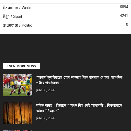
6894
ពិភពលោក / World
4241
កីឡា / Sport
0
នយោបាយ / Politic
EVEN MORE NEWS
প্যাকার্স ক্যারিয়ারের নেতা আহমান গ্রিন বলেছেন যে তার প্রাথমিক
পর্যায়ে পারকিনসন...
July 30, 2026
লাইভ ফায়ার। গিরোন্ডে “প্রথম দিন একটু আশাবাদী”, বিসকারোসে
আগুন “নিয়ন্ত্রনে”
July 30, 2026