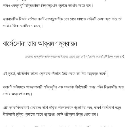
আরও গুরুত্বপূর্ণ আক্রমণাত্মক সিদ্ধান্তগুলি প্রথমে সমাধান করতে হবে।
অ্যাথলেটিক বিভাগ বর্তমানে রবার্ট লেওয়ান্ডোস্কি চলে গেলে সামনের লাইনটি কেমন হতে পারে তা
বোঝার দিকে মনোনিবেশ করছে।
বার্সেলোনা তার আক্রমণ মূল্যায়ন
ফেরানের সঙ্গে চুক্তি নবায়ন করতে বার্সেলোনার কোনো তাড়া নেই। (ডেনিস ডয়েল/গেটি ইমেজ দ্বারা ছবি)
এই মুহুর্তে, বার্সেলোনা তাদের স্কোয়াড কীভাবে তৈরি করবে তা নিয়ে অত্যন্ত সতর্ক।
ক্লাবটি ভবিষ্যতে আক্রমণকারী শক্তিবৃদ্ধি এবং সম্ভাব্য দীর্ঘমেয়াদী নম্বর নাইন বিকল্পগুলির জন্য
বাজার অন্বেষণ করছে।
এটি স্বাভাবিকভাবেই ফেরানের সাথে জড়িত আলোচনাকে প্রভাবিত করে, কারণ বার্সেলোনা নতুন
দীর্ঘমেয়াদী চুক্তি প্রদানের আগে প্রকল্পের একটি পরিষ্কার চিত্র পেতে চায়।