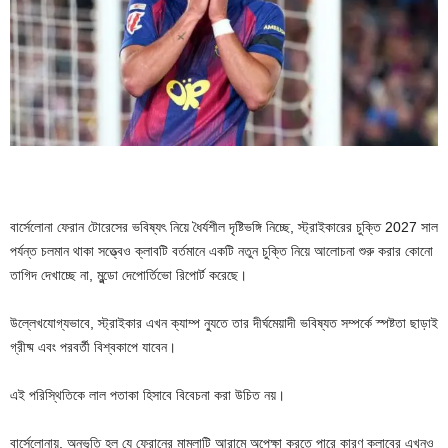
বার্সেলোনা ফেরান টোরেসের ভবিষ্যৎ নিয়ে ধৈর্যশীল দৃষ্টিভঙ্গি নিচ্ছে, স্ট্রাইকারের চুক্তি 2027 সাল
পর্যন্ত চলমান থাকা সত্ত্বেও ক্লাবটি বর্তমানে একটি নতুন চুক্তি নিয়ে আলোচনা শুরু করার কোনো
তাগিদ দেখাচ্ছে না, মুন্ডো দেপোর্তিভো রিপোর্ট করেছে।
উল্লেখযোগ্যভাবে, স্ট্রাইকার এখন ক্যাম্প ন্যুতে তার দীর্ঘমেয়াদী ভবিষ্যত সম্পর্কে স্পষ্টতা ছাড়াই
গ্রীষ্ম এবং পরবর্তী বিশ্বকাপে যাবেন।
এই পরিস্থিতিকে লাল পতাকা হিসাবে বিবেচনা করা উচিত নয়।
বার্সেলোনায়, অনুভূতি হল যে ফেরানের মামলাটি আরামে অপেক্ষা করতে পারে কারণ ক্লাবের এখনও