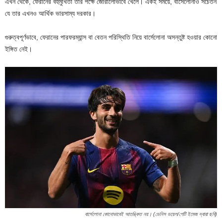
এখন থেকে, ফেরানের বহুমুখিতা তার পক্ষে জোরালোভাবে খেলে। একই সময়ে, বার্সেলোনাও সচেতন
যে তার এখনও আর্থিক ভারসাম্য দরকার।
গুরুত্বপূর্ণভাবে, ফেরানের পারফরম্যান্স বা বেতন পরিস্থিতি নিয়ে বার্সেলোনা অসন্তুষ্ট হওয়ার কোনো
ইঙ্গিত নেই।
বার্সেলোনা কোনোভাবেই আতঙ্কিত নয়। (ডেনিস ডয়েল/গেটি ইমেজ দ্বারা ছবি)