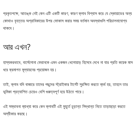
প্রকৃতপক্ষে, আতঙ্ক নেই কেন এটি একটি কারণ, কারণ ক্লাব বিশ্বাস করে যে স্কোয়াডের অন্য
কোথাও বৃহত্তর অগ্রাধিকারের উপর ফোকাস করার সময় বর্তমান অবস্থাগুলি পরিচালনাযোগ্য
থাকবে।
আর এখন?
হাস্যকরভাবে, বার্সেলোনা ফেরানকে এমন একজন খেলোয়াড় হিসেবে দেখে না যার প্রতি কয়েক মাস
ধরে ক্রমাগত মূল্যায়নের প্রয়োজন হয়।
তাই, ক্লাব যদি বাজারে তাদের পছন্দের স্ট্রাইকার টার্গেট সুরক্ষিত করতে ব্যর্থ হয়, তাহলে তার
ভূমিকা প্রত্যাশিত চেয়েও বেশি গুরুত্বপূর্ণ হয়ে উঠতে পারে।
এই সম্ভাবনা ব্যাখ্যা করে কেন ক্লাবটি এই মুহূর্তে চূড়ান্ত সিদ্ধান্ত নিতে তাড়াহুড়ো করতে
অস্বীকার করছে।