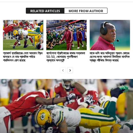
RELATED ARTICLES
MORE FROM AUTHOR
প্যাকার্স ক্যারিয়ারের নেতা আহমান গ্রিন
বার্সেলোনা স্ট্রাইকারের থাকার সম্ভাবনা
মাকে গুলি করে অভিযুক্ত প্রধান কোচের
বলেছেন যে তার প্রাথমিক পর্যায়ে
50-50, খেলোয়াড় পুনর্নবীকরণ
ছেলের জন্য আদালত বিলম্বিত মানসিক
পারকিনসন রোগ রয়েছে
প্রস্তাবে অসন্তুষ্ট
স্বাস্থ্য পরীক্ষায় বিলম্ব করেছে