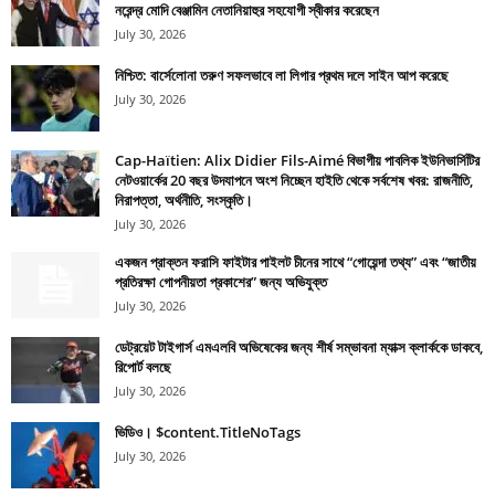
নরেন্দ্র মোদি বেঞ্জামিন নেতানিয়াহুর সহযোগী স্বীকার করেছেন
July 30, 2026
নিশ্চিত: বার্সেলোনা তরুণ সফলভাবে লা লিগার প্রথম দলে সাইন আপ করেছে
July 30, 2026
Cap-Haïtien: Alix Didier Fils-Aimé বিভাগীয় পাবলিক ইউনিভার্সিটির
নেটওয়ার্কের 20 বছর উদযাপনে অংশ নিচ্ছেন হাইতি থেকে সর্বশেষ খবর: রাজনীতি,
নিরাপত্তা, অর্থনীতি, সংস্কৃতি।
July 30, 2026
একজন প্রাক্তন ফরাসি ফাইটার পাইলট চীনের সাথে “গোয়েন্দা তথ্য” এবং “জাতীয়
প্রতিরক্ষা গোপনীয়তা প্রকাশের” জন্য অভিযুক্ত
July 30, 2026
ডেট্রয়েট টাইগার্স এমএলবি অভিষেকের জন্য শীর্ষ সম্ভাবনা ম্যাক্স ক্লার্ককে ডাকবে,
রিপোর্ট বলছে
July 30, 2026
ভিডিও। $content.TitleNoTags
July 30, 2026