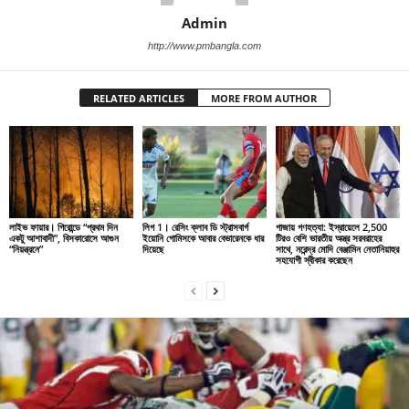
Admin
http://www.pmbangla.com
RELATED ARTICLES
MORE FROM AUTHOR
লাইভ ফায়ার। গিরোন্ডে “প্রথম দিন
লিগ 1। রেসিং ক্লাব ডি স্ট্রাসবার্গ
গাজায় গণহত্যা: ইস্রায়েলে 2,500
একটু আশাবাদী”, বিসকারোসে আগুন
ইয়োনি গোমিসকে আবার বেভারেনকে ধার
টিরও বেশি ভারতীয় অস্ত্র সরবরাহের
“নিয়ন্ত্রনে”
দিয়েছে
সাথে, নরেন্দ্র মোদি বেঞ্জামিন নেতানিয়াহুর
সহযোগী স্বীকার করেছেন