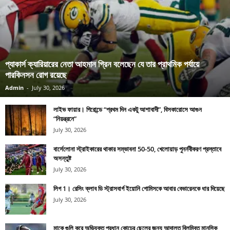
প্যাকার্স ক্যারিয়ারের নেতা আহমান গ্রিন বলেছেন যে তার প্রাথমিক পর্যায়ে
পারকিনসন রোগ রয়েছে
Admin
-
July 30, 2026
লাইভ ফায়ার। গিরোন্ডে “প্রথম দিন একটু আশাবাদী”, বিসকারোসে আগুন
“নিয়ন্ত্রনে”
July 30, 2026
বার্সেলোনা স্ট্রাইকারের থাকার সম্ভাবনা 50-50, খেলোয়াড় পুনর্নবীকরণ প্রস্তাবে
অসন্তুষ্ট
July 30, 2026
লিগ 1। রেসিং ক্লাব ডি স্ট্রাসবার্গ ইয়োনি গোমিসকে আবার বেভারেনকে ধার দিয়েছে
July 30, 2026
মাকে গুলি করে অভিযুক্ত প্রধান কোচের ছেলের জন্য আদালত বিলম্বিত মানসিক