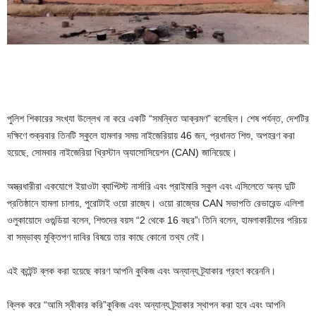
পুলিশ শিকারের সংখ্যা উল্লেখ না করে একটি “সমন্বিত আক্রমণ” বলেছিল। শেষ পর্যন্ত, দেশটির
দক্ষিণে শুক্রবার তিনটি স্কুলে হামলার সময় নাইজেরিয়ায় 46 জন, প্রধানত শিশু, অপহরণ করা
হয়েছে, সোমবার নাইজেরিয়া খ্রিস্টান অ্যাসোসিয়েশন (CAN) জানিয়েছে।
অস্ত্রধারীরা একযোগে ইয়াওটা ব্যাপ্টিস্ট নার্সারি এবং প্রাইমারি স্কুল এবং এসিলেতে অন্য দুটি
প্রতিষ্ঠানে হামলা চালায়, পুরোটাই ওয়ো রাজ্যে। ওয়ো রাজ্যের CAN সভাপতি রেভারেন্ড এলিশা
ওলুকায়োদে ওগুন্ডিয়া বলেন, শিশুদের বয়স “2 থেকে 16 বছর”৷ তিনি বলেন, হামলাকারীদের পরিচয়
বা সম্ভাব্য মুক্তিপণ দাবির বিষয়ে তার কাছে কোনো তথ্য নেই।
এই কন্টেন্ট ব্লক করা হয়েছে কারণ আপনি কুকিজ এবং অন্যান্য ট্র্যাকার গ্রহণ করেননি।
ক্লিক করে
“আমি স্বীকার করি”
কুকিজ এবং অন্যান্য ট্র্যাকার স্থাপন করা হবে এবং আপনি