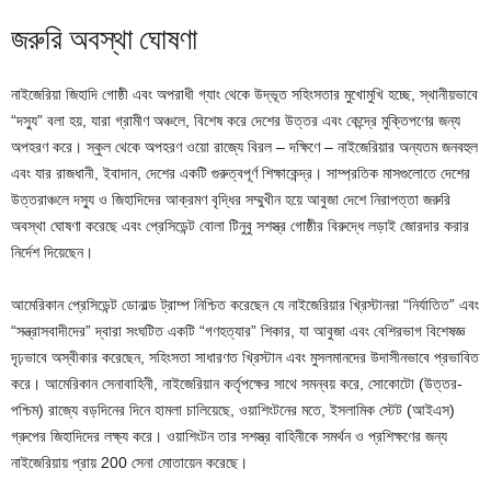
জরুরি অবস্থা ঘোষণা
নাইজেরিয়া জিহাদি গোষ্ঠী এবং অপরাধী গ্যাং থেকে উদ্ভূত সহিংসতার মুখোমুখি হচ্ছে, স্থানীয়ভাবে
“দস্যু” বলা হয়, যারা গ্রামীণ অঞ্চলে, বিশেষ করে দেশের উত্তর এবং কেন্দ্রে মুক্তিপণের জন্য
অপহরণ করে। স্কুল থেকে অপহরণ ওয়ো রাজ্যে বিরল – দক্ষিণে – নাইজেরিয়ার অন্যতম জনবহুল
এবং যার রাজধানী, ইবাদান, দেশের একটি গুরুত্বপূর্ণ শিক্ষাকেন্দ্র। সাম্প্রতিক মাসগুলোতে দেশের
উত্তরাঞ্চলে দস্যু ও জিহাদিদের আক্রমণ বৃদ্ধির সম্মুখীন হয়ে আবুজা দেশে নিরাপত্তা জরুরি
অবস্থা ঘোষণা করেছে এবং প্রেসিডেন্ট বোলা টিনুবু সশস্ত্র গোষ্ঠীর বিরুদ্ধে লড়াই জোরদার করার
নির্দেশ দিয়েছেন।
আমেরিকান প্রেসিডেন্ট ডোনাল্ড ট্রাম্প নিশ্চিত করেছেন যে নাইজেরিয়ার খ্রিস্টানরা “নির্যাতিত” এবং
“সন্ত্রাসবাদীদের” দ্বারা সংঘটিত একটি “গণহত্যার” শিকার, যা আবুজা এবং বেশিরভাগ বিশেষজ্ঞ
দৃঢ়ভাবে অস্বীকার করেছেন, সহিংসতা সাধারণত খ্রিস্টান এবং মুসলমানদের উদাসীনভাবে প্রভাবিত
করে। আমেরিকান সেনাবাহিনী, নাইজেরিয়ান কর্তৃপক্ষের সাথে সমন্বয় করে, সোকোটো (উত্তর-
পশ্চিম) রাজ্যে বড়দিনের দিনে হামলা চালিয়েছে, ওয়াশিংটনের মতে, ইসলামিক স্টেট (আইএস)
গ্রুপের জিহাদিদের লক্ষ্য করে। ওয়াশিংটন তার সশস্ত্র বাহিনীকে সমর্থন ও প্রশিক্ষণের জন্য
নাইজেরিয়ায় প্রায় 200 সেনা মোতায়েন করেছে।