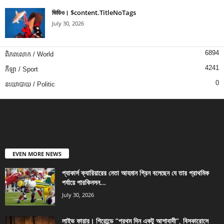
ভিডিও। $content.TitleNoTags
July 30, 2026
6894
ពិភពលោក / World
4241
កីឡា / Sport
0
នយោបាយ / Politic
EVEN MORE NEWS
প্যাকার্স ক্যারিয়ারের নেতা আহমান গ্রিন বলেছেন যে তার প্রাথমিক
পর্যায়ে পারকিনসন...
July 30, 2026
লাইভ ফায়ার। গিরোন্ডে “প্রথম দিন একটু আশাবাদী”, বিসকারোসে