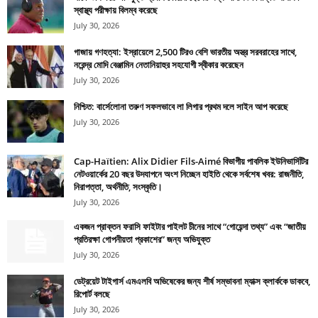
স্বাস্থ্য পরীক্ষায় বিলম্ব করেছে
July 30, 2026
গাজায় গণহত্যা: ইস্রায়েলে 2,500 টিরও বেশি ভারতীয় অস্ত্র সরবরাহের সাথে,
নরেন্দ্র মোদি বেঞ্জামিন নেতানিয়াহুর সহযোগী স্বীকার করেছেন
July 30, 2026
নিশ্চিত: বার্সেলোনা তরুণ সফলভাবে লা লিগার প্রথম দলে সাইন আপ করেছে
July 30, 2026
Cap-Haïtien: Alix Didier Fils-Aimé বিভাগীয় পাবলিক ইউনিভার্সিটির
নেটওয়ার্কের 20 বছর উদযাপনে অংশ নিচ্ছেন হাইতি থেকে সর্বশেষ খবর: রাজনীতি,
নিরাপত্তা, অর্থনীতি, সংস্কৃতি।
July 30, 2026
একজন প্রাক্তন ফরাসি ফাইটার পাইলট চীনের সাথে “গোয়েন্দা তথ্য” এবং “জাতীয়
প্রতিরক্ষা গোপনীয়তা প্রকাশের” জন্য অভিযুক্ত
July 30, 2026
ডেট্রয়েট টাইগার্স এমএলবি অভিষেকের জন্য শীর্ষ সম্ভাবনা ম্যাক্স ক্লার্ককে ডাকবে,
রিপোর্ট বলছে
July 30, 2026