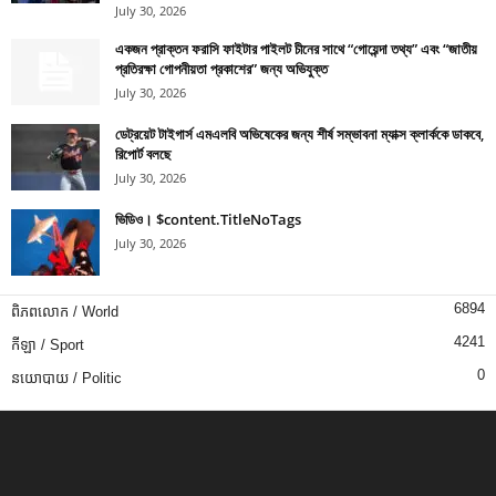
July 30, 2026
একজন প্রাক্তন ফরাসি ফাইটার পাইলট চীনের সাথে “গোয়েন্দা তথ্য” এবং “জাতীয়
প্রতিরক্ষা গোপনীয়তা প্রকাশের” জন্য অভিযুক্ত
July 30, 2026
ডেট্রয়েট টাইগার্স এমএলবি অভিষেকের জন্য শীর্ষ সম্ভাবনা ম্যাক্স ক্লার্ককে ডাকবে,
রিপোর্ট বলছে
July 30, 2026
ভিডিও। $content.TitleNoTags
July 30, 2026
6894
ពិភពលោក / World
4241
កីឡា / Sport
0
នយោបាយ / Politic