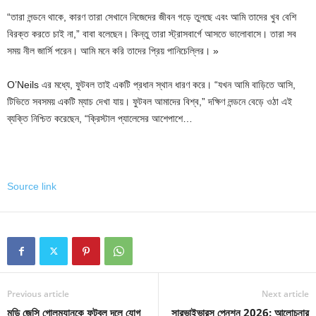
“তারা লন্ডনে থাকে, কারণ তারা সেখানে নিজেদের জীবন গড়ে তুলছে এবং আমি তাদের খুব বেশি
বিরক্ত করতে চাই না,” বাবা বলেছেন। কিন্তু তারা স্ট্রাসবার্গে আসতে ভালোবাসে। তারা সব
সময় নীল জার্সি পরেন। আমি মনে করি তাদের প্রিয় পানিচেল্লির। »
O’Neils এর মধ্যে, ফুটবল তাই একটি প্রধান স্থান ধারণ করে। “যখন আমি বাড়িতে আসি,
টিভিতে সবসময় একটি ম্যাচ দেখা যায়। ফুটবল আমাদের বিশ্ব,” দক্ষিণ লন্ডনে বেড়ে ওঠা এই
ব্যক্তি নিশ্চিত করেছেন, “ক্রিস্টাল প্যালেসের আশেপাশে…
Source link
Previous article
Next article
মুডি জেসি গোলম্যানকে ফুটবল দলে যোগ
সারভাইভারস পেনশন 2026: আলোচনার