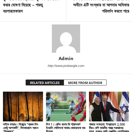
করার ঘোষণা দিয়েছে – পারডু
অধীনে 4টি সংস্কার যা আপনার অধিকার
বয়লারমেকারস
পরিবর্তন করতে পারে
Admin
http://www.pmbangla.com
RELATED ARTICLES
MORE FROM AUTHOR
লাইভ ফায়ার। গিরোন্ডে “প্রথম দিন
লিগ 1। রেসিং ক্লাব ডি স্ট্রাসবার্গ
গাজায় গণহত্যা: ইস্রায়েলে 2,500
একটু আশাবাদী”, বিসকারোসে আগুন
ইয়োনি গোমিসকে আবার বেভারেনকে ধার
টিরও বেশি ভারতীয় অস্ত্র সরবরাহের
“নিয়ন্ত্রনে”
দিয়েছে
সাথে, নরেন্দ্র মোদি বেঞ্জামিন নেতানিয়াহুর