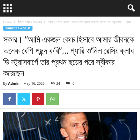
Home
ពិភពលោក / World
সকার। “আমি একজন কোচ হিসাবে আমার জীবনকে অনেক বেশি পছন্দ করি”… গ্যারি...
ពិភពលោក / WORLD
সকার। “আমি একজন কোচ হিসাবে আমার জীবনকে
অনেক বেশি পছন্দ করি”… গ্যারি ও’নিল রেসিং ক্লাব
ডি স্ট্রাসবার্গে তার প্রথম ছয়ের পরে স্বীকার
করেছেন
By
Admin
-
May 16, 2026
24
0