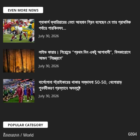
EVEN MORE NEWS
প্যাকার্স ক্যারিয়ারের নেতা আহমান গ্রিন বলেছেন যে তার প্রাথমিক
পর্যায়ে পারকিনসন...
July 30, 2026
লাইভ ফায়ার। গিরোন্ডে “প্রথম দিন একটু আশাবাদী”, বিসকারোসে
আগুন “নিয়ন্ত্রনে”
July 30, 2026
বার্সেলোনা স্ট্রাইকারের থাকার সম্ভাবনা 50-50, খেলোয়াড়
পুনর্নবীকরণ প্রস্তাবে অসন্তুষ্ট
July 30, 2026
POPULAR CATEGORY
6894
ពិភពលោក / World