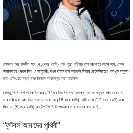
সোমবার তার জন্মদিন হবে (43 বছর বয়সী) এবং পুরো পরিবার তার চারপাশে জড়ো হবে, যেমন
স্ট্রাসবার্গে প্রথম দিন, 7 জানুয়ারী, যখন তাকে তার স্বদেশী লিয়াম রোজেনিয়ারের পদাঙ্ক অনুসরণ
করে রেসিংয়ের নতুন কোচ হিসাবে অভিষিক্ত করা হয়েছিল।
যেহেতু তিনি বেশ কয়েকদিন ধরে এটি নিয়ে নিয়মিত কথা বলছেন, আমরা অনুভব করি যে ডোনা,
তার স্ত্রী এবং তার তিন সন্তান সামার মে (18 বছর বয়সী), কার্টার জে (12 বছর বয়সী) এবং
মিলা ব্লু (9 বছর বয়সী) এর উপস্থিতি বিশেষভাবে তার হৃদয়ের কাছাকাছি।
“ফুটবল আমাদের পৃথিবী”