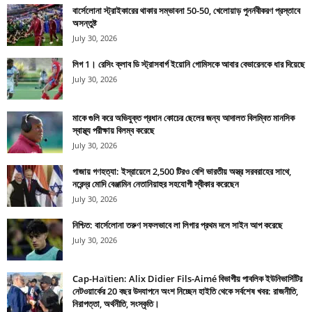
বার্সেলোনা স্ট্রাইকারের থাকার সম্ভাবনা 50-50, খেলোয়াড় পুনর্নবীকরণ প্রস্তাবে
অসন্তুষ্ট
July 30, 2026
লিগ 1। রেসিং ক্লাব ডি স্ট্রাসবার্গ ইয়োনি গোমিসকে আবার বেভারেনকে ধার দিয়েছে
July 30, 2026
মাকে গুলি করে অভিযুক্ত প্রধান কোচের ছেলের জন্য আদালত বিলম্বিত মানসিক
স্বাস্থ্য পরীক্ষায় বিলম্ব করেছে
July 30, 2026
গাজায় গণহত্যা: ইস্রায়েলে 2,500 টিরও বেশি ভারতীয় অস্ত্র সরবরাহের সাথে,
নরেন্দ্র মোদি বেঞ্জামিন নেতানিয়াহুর সহযোগী স্বীকার করেছেন
July 30, 2026
নিশ্চিত: বার্সেলোনা তরুণ সফলভাবে লা লিগার প্রথম দলে সাইন আপ করেছে
July 30, 2026
Cap-Haïtien: Alix Didier Fils-Aimé বিভাগীয় পাবলিক ইউনিভার্সিটির
নেটওয়ার্কের 20 বছর উদযাপনে অংশ নিচ্ছেন হাইতি থেকে সর্বশেষ খবর: রাজনীতি,
নিরাপত্তা, অর্থনীতি, সংস্কৃতি।