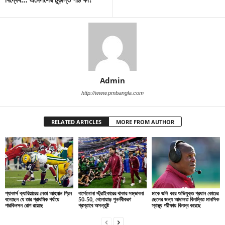
Admin
http://www.pmbangla.com
RELATED ARTICLES
MORE FROM AUTHOR
প্যাকার্স ক্যারিয়ারের নেতা আহমান গ্রিন
বার্সেলোনা স্ট্রাইকারের থাকার সম্ভাবনা
মাকে গুলি করে অভিযুক্ত প্রধান কোচের
বলেছেন যে তার প্রাথমিক পর্যায়ে
50-50, খেলোয়াড় পুনর্নবীকরণ
ছেলের জন্য আদালত বিলম্বিত মানসিক
পারকিনসন রোগ রয়েছে
প্রস্তাবে অসন্তুষ্ট
স্বাস্থ্য পরীক্ষায় বিলম্ব করেছে