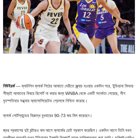
নিউইয়র্ক
— ক্যাটলিন ক্লার্ক পিঠের আঘাতে দেরীতে স্ক্র্যাচ হওয়ার একদিন পরে, ইন্ডিয়ানা ফিভার
শীঘ্রই আঘাতের বিষয়ে রিপোর্ট না করার জন্য WNBA থেকে একটি সতর্কতা পেয়েছে, লীগ
বৃহস্পতিবার সন্ধ্যায় অ্যাসোসিয়েটেড প্রেসকে নিশ্চিত করেছে।
ক্লার্ক পোর্টল্যান্ডের বিরুদ্ধে বুধবারের 90-73 জয় মিস করেছেন।
জ্বর প্রকাশের দুই ঘন্টারও কম আগে ক্লার্কের চোট প্রকাশ করেছিল। একদিন আগে তিনি যখন
অনুশীলন করেননি তখন ইন্ডিয়ানার ইনজুরি রিপোর্টে তাকে তালিকাভুক্ত করা হয়নি। ডব্লিউএনবিএ