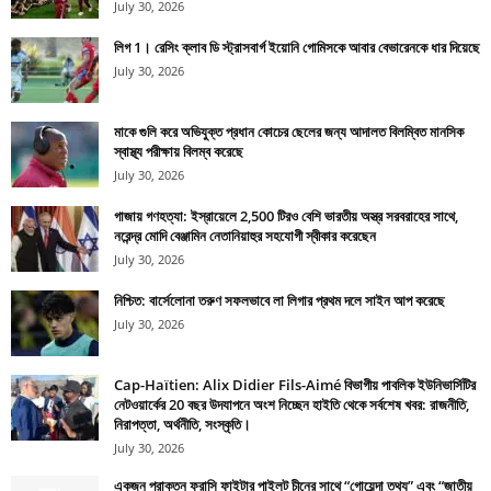
July 30, 2026
লিগ 1। রেসিং ক্লাব ডি স্ট্রাসবার্গ ইয়োনি গোমিসকে আবার বেভারেনকে ধার দিয়েছে
July 30, 2026
মাকে গুলি করে অভিযুক্ত প্রধান কোচের ছেলের জন্য আদালত বিলম্বিত মানসিক
স্বাস্থ্য পরীক্ষায় বিলম্ব করেছে
July 30, 2026
গাজায় গণহত্যা: ইস্রায়েলে 2,500 টিরও বেশি ভারতীয় অস্ত্র সরবরাহের সাথে,
নরেন্দ্র মোদি বেঞ্জামিন নেতানিয়াহুর সহযোগী স্বীকার করেছেন
July 30, 2026
নিশ্চিত: বার্সেলোনা তরুণ সফলভাবে লা লিগার প্রথম দলে সাইন আপ করেছে
July 30, 2026
Cap-Haïtien: Alix Didier Fils-Aimé বিভাগীয় পাবলিক ইউনিভার্সিটির
নেটওয়ার্কের 20 বছর উদযাপনে অংশ নিচ্ছেন হাইতি থেকে সর্বশেষ খবর: রাজনীতি,
নিরাপত্তা, অর্থনীতি, সংস্কৃতি।
July 30, 2026
একজন প্রাক্তন ফরাসি ফাইটার পাইলট চীনের সাথে “গোয়েন্দা তথ্য” এবং “জাতীয়