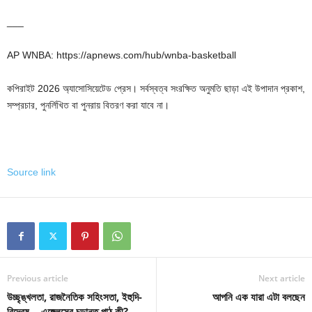
___
AP WNBA: https://apnews.com/hub/wnba-basketball
কপিরাইট 2026 অ্যাসোসিয়েটেড প্রেস। সর্বস্বত্ব সংরক্ষিত অনুমতি ছাড়া এই উপাদান প্রকাশ,
সম্প্রচার, পুনর্লিখিত বা পুনরায় বিতরণ করা যাবে না।
Source link
Previous article
Next article
উচ্ছৃঙ্খলতা, রাজনৈতিক সহিংসতা, ইহুদি-
আপনি এক যারা এটা বলছেন
বিদ্বেষ… এঙ্গেলসের চূড়ান্ত পাঠ কী?