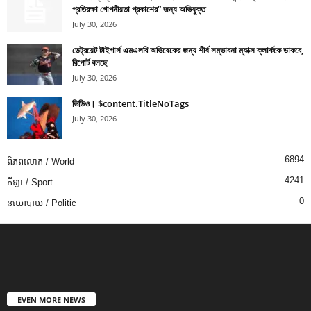
প্রতিরক্ষা গোপনীয়তা প্রকাশের” জন্য অভিযুক্ত
July 30, 2026
ডেট্রয়েট টাইগার্স এমএলবি অভিষেকের জন্য শীর্ষ সম্ভাবনা ম্যাক্স ক্লার্ককে ডাকবে,
রিপোর্ট বলছে
July 30, 2026
ভিডিও। $content.TitleNoTags
July 30, 2026
6894
ពិភពលោក / World
4241
កីឡា / Sport
0
នយោបាយ / Politic
EVEN MORE NEWS