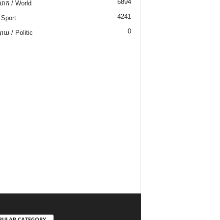
6894
ោក / World
4241
 Sport
0
យ / Politic
PULAR CATEGORY