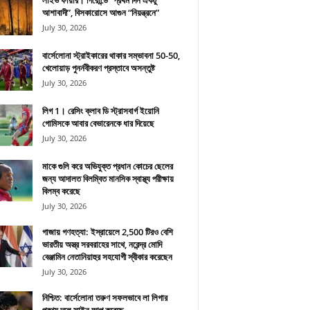
লাইভ ফায়ার। গিরোন্ডে “প্রথম দিন একটু
আশাবাদী”, বিসকারোসে আগুন “নিয়ন্ত্রনে”
July 30, 2026
বার্সেলোনা স্ট্রাইকারের থাকার সম্ভাবনা 50-50,
খেলোয়াড় পুনর্নবীকরণ প্রস্তাবে অসন্তুষ্ট
July 30, 2026
লিগ 1। রেসিং ক্লাব ডি স্ট্রাসবার্গ ইয়োনি
গোমিসকে আবার বেভারেনকে ধার দিয়েছে
July 30, 2026
মাকে গুলি করে অভিযুক্ত প্রধান কোচের ছেলের
জন্য আদালত বিলম্বিত মানসিক স্বাস্থ্য পরীক্ষায়
বিলম্ব করেছে
July 30, 2026
গাজায় গণহত্যা: ইস্রায়েলে 2,500 টিরও বেশি
ভারতীয় অস্ত্র সরবরাহের সাথে, নরেন্দ্র মোদি
বেঞ্জামিন নেতানিয়াহুর সহযোগী স্বীকার করেছেন
July 30, 2026
নিশ্চিত: বার্সেলোনা তরুণ সফলভাবে লা লিগার