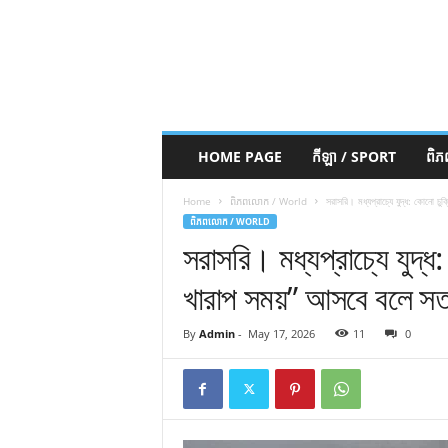
HOME PAGE
កីឡា / SPORT
ពិ
Home
ពិភពលោក / World
সরাসরি। মধ্যপ্রাচ্যে যুদ্ধ: কোনো চু
ពិភពលោក / WORLD
সরাসরি। মধ্যপ্রাচ্যে যুদ্ধ
খারাপ সময়” আসবে বলে সতর্
By
Admin
-
May 17, 2026
11
0