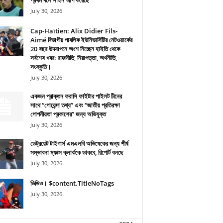
প্রথম দলে সাইন আপ করেছে
July 30, 2026
Cap-Haïtien: Alix Didier Fils-
Aimé বিভাগীয় পাবলিক ইউনিভার্সিটির নেটওয়ার্কের
20 বছর উদযাপনে অংশ নিচ্ছেন হাইতি থেকে
সর্বশেষ খবর: রাজনীতি, নিরাপত্তা, অর্থনীতি,
সংস্কৃতি।
July 30, 2026
একজন প্রাক্তন ফরাসি ফাইটার পাইলট চীনের
সাথে “গোয়েন্দা তথ্য” এবং “জাতীয় প্রতিরক্ষা
গোপনীয়তা প্রকাশের” জন্য অভিযুক্ত
July 30, 2026
ডেট্রয়েট টাইগার্স এমএলবি অভিষেকের জন্য শীর্ষ
সম্ভাবনা ম্যাক্স ক্লার্ককে ডাকবে, রিপোর্ট বলছে
July 30, 2026
ভিডিও। $content.TitleNoTags
July 30, 2026