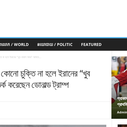
ភពលោក / WORLD
នយោបាយ / POLITIC
FEATURED
ক্তি না হলে ইরানের “খুব খারাপ সময়” আসবে...
: কোনো চুক্তি না হলে ইরানের “খুব
ক করেছেন ডোনাল্ড ট্রাম্প
প্যাকা
প্রাথম
Admi