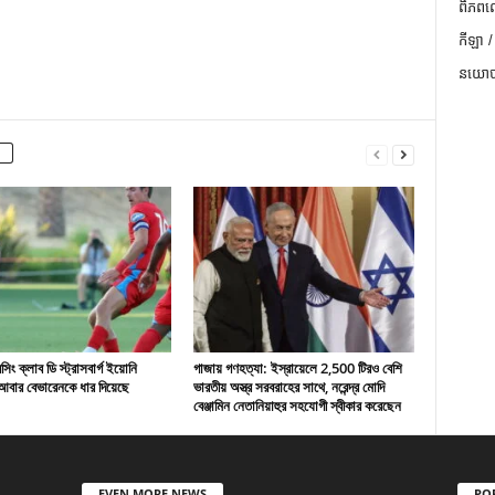
ពិភពល
កីឡា /
នយោបា
ং ক্লাব ডি স্ট্রাসবার্গ ইয়োনি
গাজায় গণহত্যা: ইস্রায়েলে 2,500 টিরও বেশি
বার বেভারেনকে ধার দিয়েছে
ভারতীয় অস্ত্র সরবরাহের সাথে, নরেন্দ্র মোদি
বেঞ্জামিন নেতানিয়াহুর সহযোগী স্বীকার করেছেন
EVEN MORE NEWS
PO