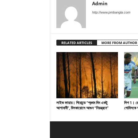
Admin
http://www.pmbangla.com
RELATED ARTICLES
MORE FROM AUTHOR
লাইভ ফায়ার। গিরোন্ডে “প্রথম দিন একটু
লিগ 1। রেসি
আশাবাদী”, বিসকারোসে আগুন “নিয়ন্ত্রনে”
গোমিসকে আ