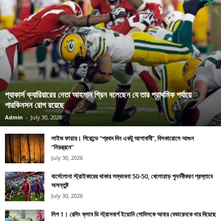
প্যাকার্স ক্যারিয়ারের নেতা আহমান গ্রিন বলেছেন যে তার প্রাথমিক পর্যায়ে
পারকিনসন রোগ রয়েছে
Admin
-
July 30, 2026
লাইভ ফায়ার। গিরোন্ডে “প্রথম দিন একটু আশাবাদী”, বিসকারোসে আগুন
“নিয়ন্ত্রনে”
July 30, 2026
বার্সেলোনা স্ট্রাইকারের থাকার সম্ভাবনা 50-50, খেলোয়াড় পুনর্নবীকরণ প্রস্তাবে
অসন্তুষ্ট
July 30, 2026
লিগ 1। রেসিং ক্লাব ডি স্ট্রাসবার্গ ইয়োনি গোমিসকে আবার বেভারেনকে ধার দিয়েছে