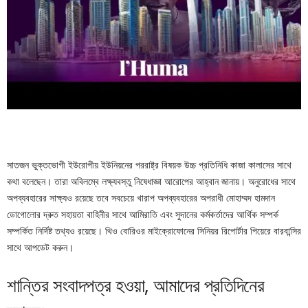
সাতজন ভুক্তভোগী ইউরোপীয় ইউনিয়নের পররাষ্ট্র বিষয়ক উচ্চ প্রতিনিধি কাজা কালাসের সাথে
কথা বলেছেন। তারা অবিলম্বে লক্ষ্যবস্তু নিষেধাজ্ঞা আরোপের আহ্বান জানায়। অনুরোধের সাথে
অপব্যবহারের সাক্ষ্যও রয়েছে তবে সবচেয়ে খারাপ অপব্যবহারের অপরাধী মোহাম্মদ হামদান
ডোগোলোর দ্রুত সহায়তা বাহিনীর সাথে আমিরাতি এবং সুদানের কর্মকর্তাদের আর্থিক সম্পর্ক
সম্পর্কিত নির্দিষ্ট তথ্যও রয়েছে। থিও বোরিওর মাইক্রোফোনের সিনিয়র রিপোর্টার পিয়েরে বারবান্সির
সাথে আপডেট করুন।
শান্তির সংবাদপত্র হওয়া, আমাদের প্রতিদিনের