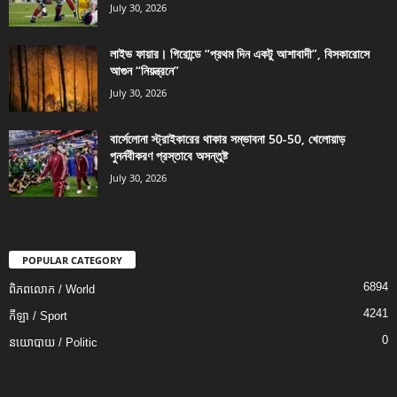
July 30, 2026
লাইভ ফায়ার। গিরোন্ডে “প্রথম দিন একটু আশাবাদী”, বিসকারোসে
আগুন “নিয়ন্ত্রনে”
July 30, 2026
বার্সেলোনা স্ট্রাইকারের থাকার সম্ভাবনা 50-50, খেলোয়াড়
পুনর্নবীকরণ প্রস্তাবে অসন্তুষ্ট
July 30, 2026
POPULAR CATEGORY
6894
ពិភពលោក / World
4241
កីឡា / Sport
0
នយោបាយ / Politic