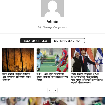
Admin
http://www.pmbangla.com
RELATED ARTICLES
MORE FROM AUTHOR
লাইভ ফায়ার। গিরোন্ডে “প্রথম দিন
লিগ 1। রেসিং ক্লাব ডি স্ট্রাসবার্গ
গাজায় গণহত্যা: ইস্রায়েলে 2,500
একটু আশাবাদী”, বিসকারোসে আগুন
ইয়োনি গোমিসকে আবার বেভারেনকে ধার
টিরও বেশি ভারতীয় অস্ত্র সরবরাহের
“নিয়ন্ত্রনে”
দিয়েছে
সাথে, নরেন্দ্র মোদি বেঞ্জামিন নেতানিয়াহুর
সহযোগী স্বীকার করেছেন