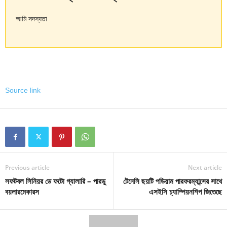
আমি সদস্যতা
Source link
Previous article
Next article
সফটবল সিনিয়র ডে ফটো গ্যালারি – পারডু
টেনেসি ছয়টি পডিয়াম পারফরম্যান্সের সাথে
বয়লারমেকারস
এসইসি চ্যাম্পিয়নশিপ জিতেছে