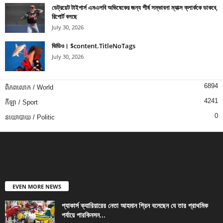
ডেট্রয়েট টাইগার্স এমএলবি অভিষেকের জন্য শীর্ষ সম্ভাবনা ম্যাক্স ক্লার্ককে ডাকবে,
রিপোর্ট বলছে
July 30, 2026
ভিডিও। $content.TitleNoTags
July 30, 2026
6894
ពិភពលោក / World
4241
កីឡា / Sport
0
នយោបាយ / Politic
EVEN MORE NEWS
প্যাকার্স ক্যারিয়ারের নেতা আহমান গ্রিন বলেছেন যে তার প্রাথমিক
পর্যায়ে পারকিনসন...