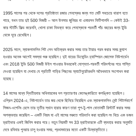
1995 সালের পর থেকে দলের প্রতিষ্ঠাতা রজার পেনস্কের জন্য গত মেটি সবচেয়ে খারাপ হতে
পারে, যখন তার দুই 500 বিজয়ী – আল উনসার জুনিয়র বা এমারসন ফিটিপালদি – কেউই 33-
কার স্টার্টিং ফিল্ড করেননি, খোলা চাকা বিভক্ত করে পেনস্কেকে পরবর্তী পাঁচ বছরের জন্য ইন্ডি
থেকে দূরে রেখেছিল।
2025 সালে, ম্যাকলাফলিন পিট লেন অতিক্রম করার সময় তার টায়ার গরম করার সময় ক্র্যাশ
হওয়ার অনেক আগেই সমস্যা শুরু হয়েছিল। দুই বারের ডিফেন্ডিং চ্যাম্পিয়ন জোসেফ নিউগার্ডেন
এবং 2018 ইন্ডি 500 বিজয়ী উইল পাওয়ার উভয়কেই যোগ্যতা-পরবর্তী পরিদর্শনের পরে শাস্তি
দেওয়া হয়েছিল যা দেখায় যে প্রতিটি গাড়ির পিছনের অ্যাটেনুয়েটরগুলি অবৈধভাবে সংশোধন করা
হয়েছে।
14 মাসের মধ্যে দ্বিতীয়বার অধিনায়কের দল প্রতারণার কেলেঙ্কারিতে কলঙ্কিত হয়েছিল।
এপ্রিল 2024-এ, নিউগার্ডেন তার জয় থেকে ছিনিয়ে নিয়েছিল এবং ম্যাকলাফলিন সেন্ট পিটার্সবার্গে
সিজন-ওপেনিং রেসে তার তৃতীয় স্থান হারায় কারণ তারা পুশ-টু-পাস বোতামটি রিস্টার্ট করার সময়
অপব্যবহার করেছিল – একটি নিয়ম যা এই মাসের শুরুতে পরিবর্তন করা হয়েছিল লং বিচে এক ডজন
ড্রাইভার একই জিনিস করার পরে। নতুন নিয়মটি সব 33 ড্রাইভারকে এটি ব্যবহার করার অনুমতি
দেবে রবিবার পুনরায় চালু হওয়ার সময়, প্রথমবারের মতো একটি ডিম্বাকৃতিতে।