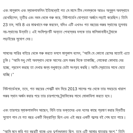
এবং মালুকাস এবং ম্যাকলাফলিন ইতিমধ্যেই গত মে মাসে টিম পেনস্ককে আরও অনুকূল অবস্থানে
রেখেছিলেন, তৃতীয় এবং নবম থেকে শুরু করে, নিউগার্ডেন যোগ্যতা অর্জনে লড়াই করেছিল। তিনি
23 তম, সারি 8 এর মাঝখানে শুরু করবেন, যদিও এটি এখনও গত বছরের শুরুর স্থানের তুলনায়
নয়-স্থানের উন্নতি। এই সংমিশ্রণটি অন্তত পেনস্কের দলকে তার মালিকানাধীন ট্র্যাকে
লড়াইয়ের সুযোগ দেয়।
সামনের সারির বাইরে থেকে শুরু করতে বললে মালুকাস বলেন, “আমি যে কোনো রেসের মতোই এতে
ঢুকি। “আমি শুধু সেই অবস্থান থেকে আগের রেস শুরুর দিকে তাকাচ্ছি, লোকেরা কোথায় বের
হচ্ছে, প্রবেশ করছে তা দেখার জন্য শুধুমাত্র ডেটা সংগ্রহ করছি। আমি স্রোতের সাথে যেতে
যাচ্ছি।”
নিউগার্ডেনকে, তবে, গত বছরের পেনাল্টি বাদ দিয়ে 2013 সালের পর থেকে তার সবচেয়ে খারাপ
শুরুর স্থান অর্জন করার পরে তার চারপাশের ট্র্যাফিকের সাথে মোকাবিলা করতে হবে।
এবং তারপরে ম্যাকলাফলিন আছেন, যিনি তার ভক্তদের এবং দলের কাছে প্রমাণ করার দ্বিতীয়
সুযোগ পান যে গত বছর একটি বিভ্রান্তি ছিল এবং এই বছর একটি গল্পের বই শেষ হতে পারে।
“আমি মনে করি গত বছরটি বাজে এবং দুর্গন্ধযুক্ত ছিল, তবে এটি আমার যাত্রার অংশ,” তিনি