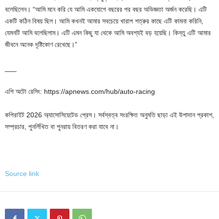
বলেছিলেন। “আমি মনে করি যে আমি একযোগে বছরের পর বছর অভিজ্ঞতা অর্জন করেছি। এটি
একটি কঠিন বিষয় ছিল। আমি কখনই আমার সবচেয়ে খারাপ শত্রুর কাছে এটি কামনা করিনি,
যেমনটি আমি বলেছিলাম। এটি এমন কিছু যা থেকে আমি অবশ্যই বড় হয়েছি। কিন্তু এটি আমার
জীবনে অনেক দৃষ্টিকোণ রেখেছে।”
___
এপি অটো রেসিং: https://apnews.com/hub/auto-racing
কপিরাইট 2026 অ্যাসোসিয়েটেড প্রেস। সর্বস্বত্ব সংরক্ষিত অনুমতি ছাড়া এই উপাদান প্রকাশ,
সম্প্রচার, পুনর্লিখিত বা পুনরায় বিতরণ করা যাবে না।
Source link