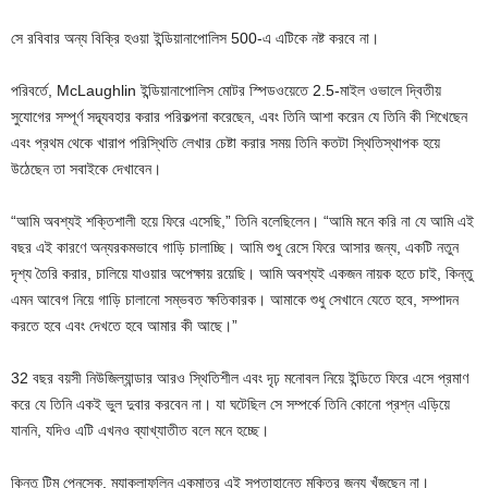
সে রবিবার অন্য বিক্রি হওয়া ইন্ডিয়ানাপোলিস 500-এ এটিকে নষ্ট করবে না।
পরিবর্তে, McLaughlin ইন্ডিয়ানাপোলিস মোটর স্পিডওয়েতে 2.5-মাইল ওভালে দ্বিতীয়
সুযোগের সম্পূর্ণ সদ্ব্যবহার করার পরিকল্পনা করেছেন, এবং তিনি আশা করেন যে তিনি কী শিখেছেন
এবং প্রথম থেকে খারাপ পরিস্থিতি লেখার চেষ্টা করার সময় তিনি কতটা স্থিতিস্থাপক হয়ে
উঠেছেন তা সবাইকে দেখাবেন।
“আমি অবশ্যই শক্তিশালী হয়ে ফিরে এসেছি,” তিনি বলেছিলেন। “আমি মনে করি না যে আমি এই
বছর এই কারণে অন্যরকমভাবে গাড়ি চালাচ্ছি। আমি শুধু রেসে ফিরে আসার জন্য, একটি নতুন
দৃশ্য তৈরি করার, চালিয়ে যাওয়ার অপেক্ষায় রয়েছি। আমি অবশ্যই একজন নায়ক হতে চাই, কিন্তু
এমন আবেগ নিয়ে গাড়ি চালানো সম্ভবত ক্ষতিকারক। আমাকে শুধু সেখানে যেতে হবে, সম্পাদন
করতে হবে এবং দেখতে হবে আমার কী আছে।”
32 বছর বয়সী নিউজিল্যান্ডার আরও স্থিতিশীল এবং দৃঢ় মনোবল নিয়ে ইন্ডিতে ফিরে এসে প্রমাণ
করে যে তিনি একই ভুল দুবার করবেন না। যা ঘটেছিল সে সম্পর্কে তিনি কোনো প্রশ্ন এড়িয়ে
যাননি, যদিও এটি এখনও ব্যাখ্যাতীত বলে মনে হচ্ছে।
কিন্তু টিম পেনস্কে, ম্যাকলাফলিন একমাত্র এই সপ্তাহান্তে মুক্তির জন্য খুঁজছেন না।