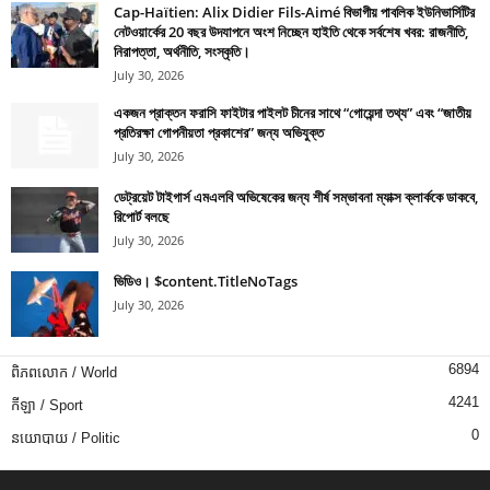
Cap-Haïtien: Alix Didier Fils-Aimé বিভাগীয় পাবলিক ইউনিভার্সিটির
নেটওয়ার্কের 20 বছর উদযাপনে অংশ নিচ্ছেন হাইতি থেকে সর্বশেষ খবর: রাজনীতি,
নিরাপত্তা, অর্থনীতি, সংস্কৃতি।
July 30, 2026
একজন প্রাক্তন ফরাসি ফাইটার পাইলট চীনের সাথে “গোয়েন্দা তথ্য” এবং “জাতীয়
প্রতিরক্ষা গোপনীয়তা প্রকাশের” জন্য অভিযুক্ত
July 30, 2026
ডেট্রয়েট টাইগার্স এমএলবি অভিষেকের জন্য শীর্ষ সম্ভাবনা ম্যাক্স ক্লার্ককে ডাকবে,
রিপোর্ট বলছে
July 30, 2026
ভিডিও। $content.TitleNoTags
July 30, 2026
6894
ពិភពលោក / World
4241
កីឡា / Sport
0
នយោបាយ / Politic