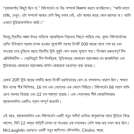
“হ্যামবার্গার কিছুই ছিল না,” নিউগার্ডেন লং বিচ সম্পর্কে জিজ্ঞাসা করলে বলেছিলেন। “আমি বলতে
চাচ্ছি, দেখুন, এটা সম্পর্কে আমার বেশি কিছু বলার নেই, এটা আমার কাছে কোন ব্যাপার না। আমি
এখানে ইন্ডিয়ানাপলিসে আছি।”
কিন্তু দ্বিতীয় লঙ্ঘন উভয় গাড়িকে প্রারম্ভিক গ্রিডের পিছনে পাঠিয়ে দেয়, মূলত নিউগার্ডেনের
রেসিং ইতিহাসে প্রথম চালক হওয়ার সুযোগটি পরপর তিনটি 500 জয়ের সাথে শেষ হয় এবং
পাওয়ার তার চুক্তির বছরে দ্বিতীয় ইন্ডি মুকুট যোগ করার সুযোগ পায়। তিনজন গুরুত্বপূর্ণ টিম
এক্সিকিউটিভ – প্রেসিডেন্ট টিম সিনড্রিক, ইন্ডিকারের জেনারেল ম্যানেজার রন রুজেউস্কি এবং
ইন্ডিকারের জেনারেল ম্যানেজার কাইল মোয়ারকে বরখাস্ত করা হয়েছে।
রেকর্ড 20টি ইন্ডি জয়ের দলটির জন্য তিনটি ড্রাইভারের রেস ডে ফলাফলও খারাপ ছিল। ক্ষমতা
ছিল দলের শীর্ষ ফিনিশার, 16 তম এবং নেতাদের এক কোলে পিছিয়ে। নিউগার্ডেন 66 ল্যাপ বাকি
রেখে অবসর নিয়েছে এবং 22 তম সমাপ্ত হয়েছে। এবং পেনস্কের শীর্ষ কোয়ালিফায়ার
ম্যাকলাফলিন একটিও ল্যাপ সম্পূর্ণ করেননি।
এই বছর, ম্যাকলাফলিন এবং নিউগার্ডেন একটি নতুন সতীর্থ ডেভিড মালুকাসের সাথে ইন্ডিতে ফিরে
আসেন, যিনি 12 নম্বর গাড়িটি চালান যা পাওয়ার এক দশকেরও বেশি সময় ধরে দখল করে ছিল।
McLaughlin এছাড়াও একটি নতুন জাতিগত কৌশলবিদ, Cindric আছে.