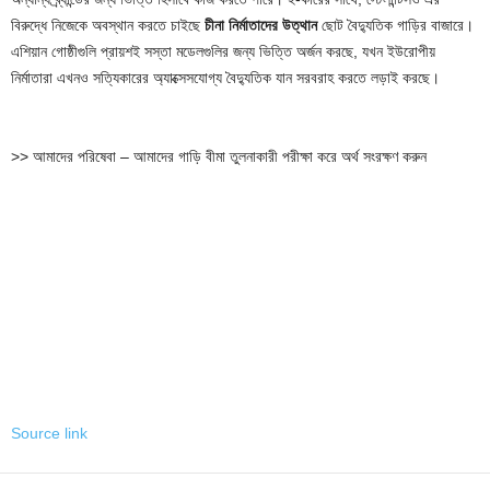
বিরুদ্ধে নিজেকে অবস্থান করতে চাইছে
চীনা নির্মাতাদের উত্থান
ছোট বৈদ্যুতিক গাড়ির বাজারে।
এশিয়ান গোষ্ঠীগুলি প্রায়শই সস্তা মডেলগুলির জন্য ভিত্তি অর্জন করছে, যখন ইউরোপীয়
নির্মাতারা এখনও সত্যিকারের অ্যাক্সেসযোগ্য বৈদ্যুতিক যান সরবরাহ করতে লড়াই করছে।
>> আমাদের পরিষেবা – আমাদের গাড়ি বীমা তুলনাকারী পরীক্ষা করে অর্থ সংরক্ষণ করুন
Source link