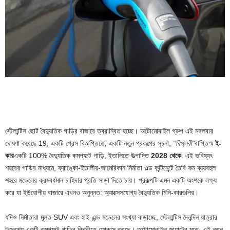
স্টেলান্টিস ছোট বৈদ্যুতিক গাড়ির বাজারে ত্বরান্বিত হচ্ছে। অটোমোবাইল গ্রুপ এই মঙ্গলবার
ঘোষণা করেছে 19, একটি প্রেস বিজ্ঞপ্তিতে, একটি নতুন প্রকল্পের সূচনা,
“বিপ্লবী”
বাপ্তিস্ম
ই-
কার
একটি 100% বৈদ্যুতিক কমপ্যাক্ট গাড়ি, ইতালিতে উত্পাদিত
2028 থেকে
. এই ভবিষ্যৎ
শহরের গাড়ির মাধ্যমে, ফ্রাঙ্কো-ইতালীয়-আমেরিকান নির্মাতা ওল্ড কন্টিনেন্টে তৈরি কম ব্যয়বহুল
শহুরে মডেলের ক্রমবর্ধমান চাহিদার প্রতি সাড়া দিতে চায়। প্রকল্পটি এমন একটি অংশকে লক্ষ্য
করে যা ইউরোপীয় বাজারে এখনও অনুন্নত: অ্যাক্সেসযোগ্য বৈদ্যুতিক মিনি-কারগুলির।
যদিও নির্মাতারা মূলত SUV এবং হাই-এন্ড মডেলের সংখ্যা বাড়াচ্ছে, স্টেলান্টিস দৈনন্দিন যাত্রার
উদ্দেশ্যে একটি কমপ্যাক্ট গাড়ির বিপরীতে ফোকাস করছে। অটোমোবাইল জায়ান্টের মতে, এই নতুন