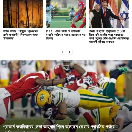
লাইভ ফায়ার। গিরোন্ডে “প্রথম দিন
লিগ 1। রেসিং ক্লাব ডি স্ট্রাসবার্গ
গাজায় গণহত্যা: ইস্রায়েলে 2,500
একটু আশাবাদী”, বিসকারোসে আগুন
ইয়োনি গোমিসকে আবার বেভারেনকে ধার
টিরও বেশি ভারতীয় অস্ত্র সরবরাহের
“নিয়ন্ত্রনে”
দিয়েছে
সাথে, নরেন্দ্র মোদি বেঞ্জামিন নেতানিয়াহুর
সহযোগী স্বীকার করেছেন
প্যাকার্স ক্যারিয়ারের নেতা আহমান গ্রিন বলেছেন যে তার প্রাথমিক পর্যায়ে