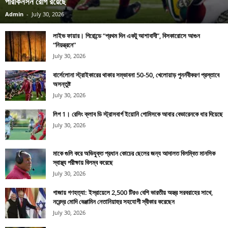
পারকিনসন রোগ রয়েছে
Admin
-
July 30, 2026
লাইভ ফায়ার। গিরোন্ডে “প্রথম দিন একটু আশাবাদী”, বিসকারোসে আগুন
“নিয়ন্ত্রনে”
July 30, 2026
বার্সেলোনা স্ট্রাইকারের থাকার সম্ভাবনা 50-50, খেলোয়াড় পুনর্নবীকরণ প্রস্তাবে
অসন্তুষ্ট
July 30, 2026
লিগ 1। রেসিং ক্লাব ডি স্ট্রাসবার্গ ইয়োনি গোমিসকে আবার বেভারেনকে ধার দিয়েছে
July 30, 2026
মাকে গুলি করে অভিযুক্ত প্রধান কোচের ছেলের জন্য আদালত বিলম্বিত মানসিক
স্বাস্থ্য পরীক্ষায় বিলম্ব করেছে
July 30, 2026
গাজায় গণহত্যা: ইস্রায়েলে 2,500 টিরও বেশি ভারতীয় অস্ত্র সরবরাহের সাথে,
নরেন্দ্র মোদি বেঞ্জামিন নেতানিয়াহুর সহযোগী স্বীকার করেছেন
July 30, 2026