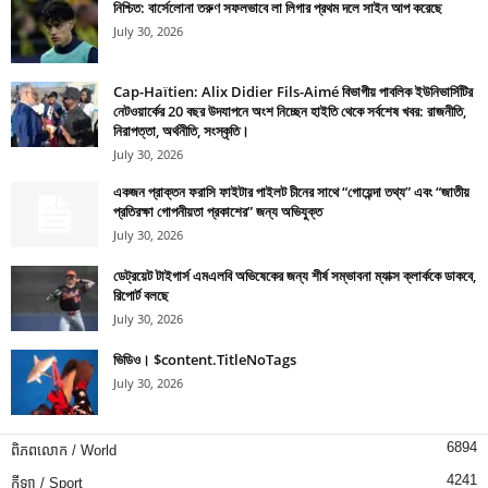
নিশ্চিত: বার্সেলোনা তরুণ সফলভাবে লা লিগার প্রথম দলে সাইন আপ করেছে
July 30, 2026
Cap-Haïtien: Alix Didier Fils-Aimé বিভাগীয় পাবলিক ইউনিভার্সিটির
নেটওয়ার্কের 20 বছর উদযাপনে অংশ নিচ্ছেন হাইতি থেকে সর্বশেষ খবর: রাজনীতি,
নিরাপত্তা, অর্থনীতি, সংস্কৃতি।
July 30, 2026
একজন প্রাক্তন ফরাসি ফাইটার পাইলট চীনের সাথে “গোয়েন্দা তথ্য” এবং “জাতীয়
প্রতিরক্ষা গোপনীয়তা প্রকাশের” জন্য অভিযুক্ত
July 30, 2026
ডেট্রয়েট টাইগার্স এমএলবি অভিষেকের জন্য শীর্ষ সম্ভাবনা ম্যাক্স ক্লার্ককে ডাকবে,
রিপোর্ট বলছে
July 30, 2026
ভিডিও। $content.TitleNoTags
July 30, 2026
6894
ពិភពលោក / World
4241
កីឡា / Sport