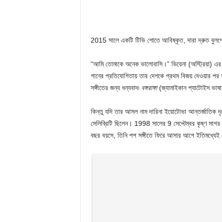
2015 সালে একটি টিভি শোতে আবিষ্কৃত, দারা দ্রুত বুলগেরিয
“আমি তোমাকে অনেক ভালোবাসি।” ভিয়েনা (অস্ট্রিয়া) এর শ্
গানের প্রতিযোগিতায় তার দেশকে প্রথম বিজয় দেওয়ার পর
সঙ্গীতের জন্য ধন্যবাদ৷
বঙ্গরাঙ্গা
(জ্যামাইকান প্যাটোইস ভাষায
কিন্তু যদি তার আসল নাম দারিনা ইয়োটোভা আন্তর্জাতিক দ
সেলিব্রিটি ছিলেন। 1998 সালের 9 সেপ্টেম্বর কৃষ্ণ সাগর 
বছর বয়সে, তিনি পপ সঙ্গীতে ফিরে আসার আগে ইতিমধ্যে