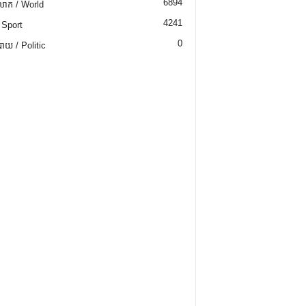
6894
ោក / World
4241
 Sport
0
យ / Politic