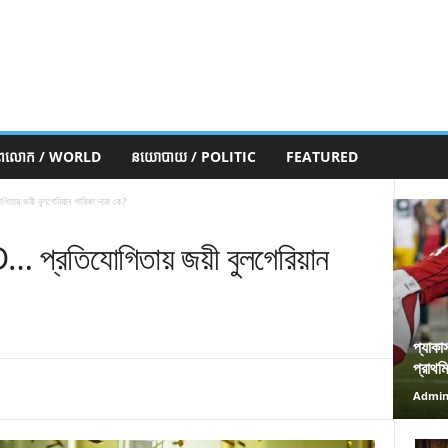
ភពលោក / WORLD
នយោបាយ / POLITIC
FEATURED
তায় জয়ী বুলগেরিয়ান গায়িকা দারা কে?
… প্রতিযোগিতায় জয়ী বুলগেরিয়ান
প্যাকা
প্রাথম
Admi