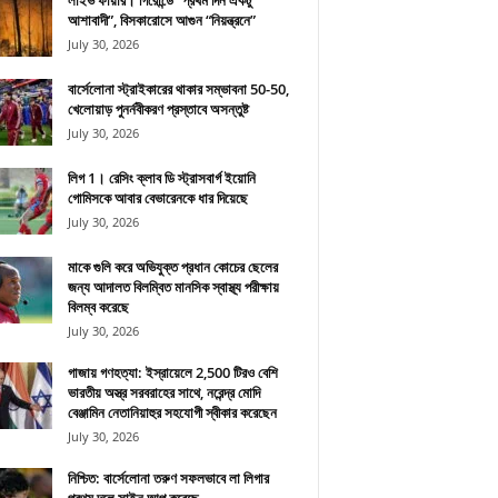
লাইভ ফায়ার। গিরোন্ডে “প্রথম দিন একটু
আশাবাদী”, বিসকারোসে আগুন “নিয়ন্ত্রনে”
July 30, 2026
বার্সেলোনা স্ট্রাইকারের থাকার সম্ভাবনা 50-50,
খেলোয়াড় পুনর্নবীকরণ প্রস্তাবে অসন্তুষ্ট
July 30, 2026
লিগ 1। রেসিং ক্লাব ডি স্ট্রাসবার্গ ইয়োনি
গোমিসকে আবার বেভারেনকে ধার দিয়েছে
July 30, 2026
মাকে গুলি করে অভিযুক্ত প্রধান কোচের ছেলের
জন্য আদালত বিলম্বিত মানসিক স্বাস্থ্য পরীক্ষায়
বিলম্ব করেছে
July 30, 2026
গাজায় গণহত্যা: ইস্রায়েলে 2,500 টিরও বেশি
ভারতীয় অস্ত্র সরবরাহের সাথে, নরেন্দ্র মোদি
বেঞ্জামিন নেতানিয়াহুর সহযোগী স্বীকার করেছেন
July 30, 2026
নিশ্চিত: বার্সেলোনা তরুণ সফলভাবে লা লিগার