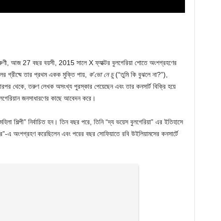
তরুণী, আজ 27 বছর বয়সী, 2015 সালে X ফ্যাক্টর বুলগেরিয়া শোতে অংশগ্রহণের
 গ্রীষ্মে তার প্রথম একক মুক্তি পায়,
ক’ভো নে চু
(“তুমি কি বুঝলে না?”),
। তারপর থেকে, তরুণ লেখক অসংখ্য পুরস্কার পেয়েছেন এবং তার কনসার্ট বিক্রি হয়ে
 বুলগেরিয়ান জনসাধারণের কাছে আবেদন করে।
িলা শিল্পী” নির্বাচিত হন। তিন বছর পরে, তিনি “দ্য ভয়েস বুলগেরিয়া” এর ইতিহাসে
স্টার”-এ অংশগ্রহণ করেছিলেন এবং পরের বছর সোফিয়াতে রবি উইলিয়ামসের কনসার্টে