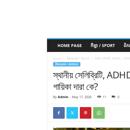
HOME PAGE
កីឡា / SPORT
ពិ
Home
ពិភពលោក / World
স্থানীয় সেলিব্রিটি, ADHD… প্রতিযোগি
ពិភពលោក / WORLD
স্থানীয় সেলিব্রিটি, ADHD
গায়িকা দারা কে?
By
Admin
-
May 17, 2026
11
0