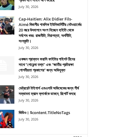
প্রথম দলে সাইন আপ করেছে
July 30, 2026
Cap-Haïtien: Alix Didier Fils-
Aimé বিভাগীয় পাবলিক ইউনিভার্সিটির নেটওয়ার্কের
20 বছর উদযাপনে অংশ নিচ্ছেন হাইতি থেকে
সর্বশেষ খবর: রাজনীতি, নিরাপত্তা, অর্থনীতি,
সংস্কৃতি।
July 30, 2026
একজন প্রাক্তন ফরাসি ফাইটার পাইলট চীনের
সাথে “গোয়েন্দা তথ্য” এবং “জাতীয় প্রতিরক্ষা
গোপনীয়তা প্রকাশের” জন্য অভিযুক্ত
July 30, 2026
ডেট্রয়েট টাইগার্স এমএলবি অভিষেকের জন্য শীর্ষ
সম্ভাবনা ম্যাক্স ক্লার্ককে ডাকবে, রিপোর্ট বলছে
July 30, 2026
ভিডিও। $content.TitleNoTags
July 30, 2026