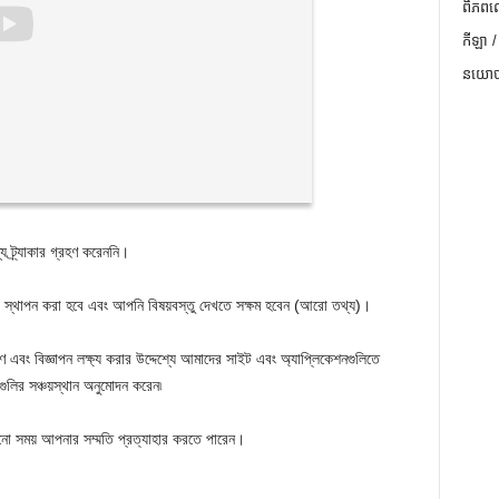
ពិភពល
កីឡា /
នយោបា
য ট্র্যাকার গ্রহণ করেননি।
কার স্থাপন করা হবে এবং আপনি বিষয়বস্তু দেখতে সক্ষম হবেন
(আরো তথ্য)।
এবং বিজ্ঞাপন লক্ষ্য করার উদ্দেশ্যে আমাদের সাইট এবং অ্যাপ্লিকেশনগুলিতে
গুলির সঞ্চয়স্থান অনুমোদন করেন৷
নো সময় আপনার সম্মতি প্রত্যাহার করতে পারেন।