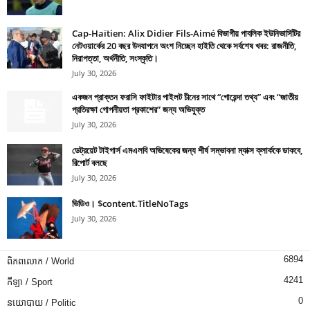
Cap-Haïtien: Alix Didier Fils-Aimé বিভাগীয় পাবলিক ইউনিভার্সিটির
নেটওয়ার্কের 20 বছর উদযাপনে অংশ নিচ্ছেন হাইতি থেকে সর্বশেষ খবর: রাজনীতি,
নিরাপত্তা, অর্থনীতি, সংস্কৃতি।
July 30, 2026
একজন প্রাক্তন ফরাসি ফাইটার পাইলট চীনের সাথে “গোয়েন্দা তথ্য” এবং “জাতীয়
প্রতিরক্ষা গোপনীয়তা প্রকাশের” জন্য অভিযুক্ত
July 30, 2026
ডেট্রয়েট টাইগার্স এমএলবি অভিষেকের জন্য শীর্ষ সম্ভাবনা ম্যাক্স ক্লার্ককে ডাকবে,
রিপোর্ট বলছে
July 30, 2026
ভিডিও। $content.TitleNoTags
July 30, 2026
6894
ពិភពលោក / World
4241
កីឡា / Sport
0
នយោបាយ / Politic