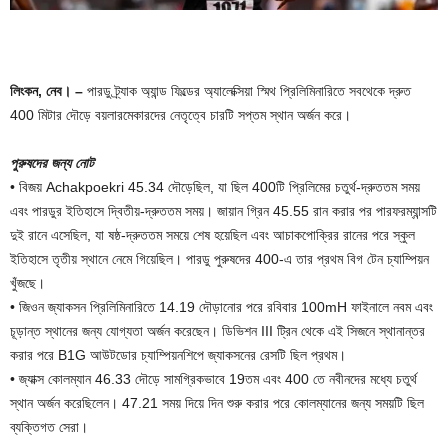
লিংকন, নেব। –
পারডু ট্র্যাক অ্যান্ড ফিল্ডের অ্যালেক্সিয়া স্মিথ প্রিলিমিনারিতে সবথেকে দ্রুত
400 মিটার দৌড়ে বয়লারমেকারদের নেতৃত্বে চারটি সপ্তম স্থান অর্জন করে।
পুরুষদের জন্য নোট
• বিজয় Achakpoekri 45.34 দৌড়েছিল, যা ছিল 400টি প্রিলিমের চতুর্থ-দ্রুততম সময়
এবং পারডুর ইতিহাসে দ্বিতীয়-দ্রুততম সময়। জায়ান গ্রিন 45.55 রান করার পর পারফরম্যান্সটি
দুই রানে এসেছিল, যা ষষ্ঠ-দ্রুততম সময়ে শেষ হয়েছিল এবং আচাকপোক্রির রানের পরে স্কুল
ইতিহাসে তৃতীয় স্থানে নেমে গিয়েছিল। পারডু পুরুষদের 400-এ তার প্রথম বিগ টেন চ্যাম্পিয়ন
খুঁজছে।
• জিওন জ্যাকসন প্রিলিমিনারিতে 14.19 দৌড়ানোর পরে রবিবার 100mH ফাইনালে নবম এবং
চূড়ান্ত স্থানের জন্য যোগ্যতা অর্জন করেছেন। ডিভিশন III ট্রিন থেকে এই সিজনে স্থানান্তর
করার পরে B1G আউটডোর চ্যাম্পিয়নশিপে জ্যাকসনের রেসটি ছিল প্রথম।
• জ্যাক্স কোলম্যান 46.33 দৌড়ে সামগ্রিকভাবে 19তম এবং 400 তে নবীনদের মধ্যে চতুর্থ
স্থান অর্জন করেছিলেন। 47.21 সময় দিয়ে দিন শুরু করার পরে কোলম্যানের জন্য সময়টি ছিল
ব্যক্তিগত সেরা।