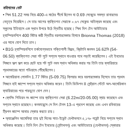
মহিলাদের নোট
• স্মিথ 51.22 সময় নিয়ে 400-এ মাঠের শীর্ষে ছিলেন যা 0.69 সেকেন্ডে সমস্ত রানারদের
নেতৃত্ব দিয়েছিল। সে তার আগের ব্যক্তিগত সেরাকে ০.৬৭ সেকেন্ড অতিক্রম করেছে এবং
স্কুলের ইতিহাসে এক স্থান উপরে উঠে দ্বিতীয় হয়েছে। স্মিথ বিগ টেন আউটডোর
চ্যাম্পিয়নশিপে 400 মিটার জয়ী দ্বিতীয় বয়লারমেকার হিসাবে Brionna Thomas (2018)
এর সাথে যোগ দিতে চান।
• B1G চ্যাম্পিয়নশিপে তর্কযোগ্যভাবে শক্তিশালী ফিল্ডে, ব্রিটানি জনসন 16.62মি (54-
06.50) ব্যাক্তিগত সেরা শট পুটে সপ্তম স্থানে যাওয়ার পথে লড়াই করেছিলেন। এই ইনডোর
সিজনে অল্প অল্প করে ছোট হয়ে শট পুটে নবম স্থান অধিকার করার পর তিনি তার ক্যারিয়ারে
প্রথমবারের মতো পডিয়ামে পৌঁছেছিলেন।
• আমেরিয়ানা লোফটন 1.77 মিটার (5-09.75) ক্লিয়ার করে বয়লারমেকার হিসেবে তার প্রথম
সিজনে হাই জাম্পে সপ্তম স্থান অধিকার করেন। তিনি ডিভিশন II সেন্ট্রাল স্টেটে অল-আমেরিকান
ক্যারিয়ারের পরে পারডুতে যোগ দেন।
• ব্লেসিং গিডিয়ন লং জাম্পে তার ব্যক্তিগত সেরা (6.22m/20-05.00) ম্যাচ করেছেন এবং
সপ্তম স্থানে রয়েছেন। কনফারেন্সে সে বিগ টেনস 13-এ প্রবেশ করেছে এবং এখন রবিবারের
ট্রিপল জাম্পে আবার স্কোর করতে চায়।
• অ্যাঞ্জেলিন আমেফিয়া তার দুই দিনের সাত-ইভেন্ট হেপ্টাথলনে ৫,১৭৮ পয়েন্ট নিয়ে সপ্তম স্থান
অধিকার করেছে। তিনি বিগ টেন ইনডোর (পেন্টাথলন) এবং আউটডোরে (হেপ্টাথলন) স্কোরার