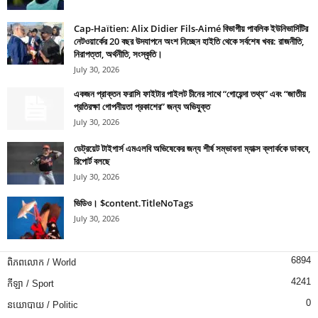
Cap-Haïtien: Alix Didier Fils-Aimé বিভাগীয় পাবলিক ইউনিভার্সিটির
নেটওয়ার্কের 20 বছর উদযাপনে অংশ নিচ্ছেন হাইতি থেকে সর্বশেষ খবর: রাজনীতি,
নিরাপত্তা, অর্থনীতি, সংস্কৃতি।
July 30, 2026
একজন প্রাক্তন ফরাসি ফাইটার পাইলট চীনের সাথে “গোয়েন্দা তথ্য” এবং “জাতীয়
প্রতিরক্ষা গোপনীয়তা প্রকাশের” জন্য অভিযুক্ত
July 30, 2026
ডেট্রয়েট টাইগার্স এমএলবি অভিষেকের জন্য শীর্ষ সম্ভাবনা ম্যাক্স ক্লার্ককে ডাকবে,
রিপোর্ট বলছে
July 30, 2026
ভিডিও। $content.TitleNoTags
July 30, 2026
6894
ពិភពលោក / World
4241
កីឡា / Sport
0
នយោបាយ / Politic