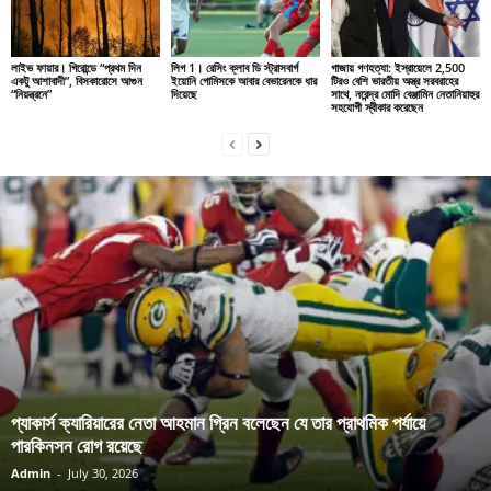
লাইভ ফায়ার। গিরোন্ডে “প্রথম দিন
লিগ 1। রেসিং ক্লাব ডি স্ট্রাসবার্গ
গাজায় গণহত্যা: ইস্রায়েলে 2,500
একটু আশাবাদী”, বিসকারোসে আগুন
ইয়োনি গোমিসকে আবার বেভারেনকে ধার
টিরও বেশি ভারতীয় অস্ত্র সরবরাহের
“নিয়ন্ত্রনে”
দিয়েছে
সাথে, নরেন্দ্র মোদি বেঞ্জামিন নেতানিয়াহুর
সহযোগী স্বীকার করেছেন
প্যাকার্স ক্যারিয়ারের নেতা আহমান গ্রিন বলেছেন যে তার প্রাথমিক পর্যায়ে
পারকিনসন রোগ রয়েছে
Admin
-
July 30, 2026