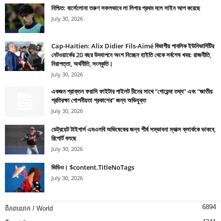
নিশ্চিত: বার্সেলোনা তরুণ সফলভাবে লা লিগার প্রথম দলে সাইন আপ করেছে
July 30, 2026
Cap-Haïtien: Alix Didier Fils-Aimé বিভাগীয় পাবলিক ইউনিভার্সিটির
নেটওয়ার্কের 20 বছর উদযাপনে অংশ নিচ্ছেন হাইতি থেকে সর্বশেষ খবর: রাজনীতি,
নিরাপত্তা, অর্থনীতি, সংস্কৃতি।
July 30, 2026
একজন প্রাক্তন ফরাসি ফাইটার পাইলট চীনের সাথে “গোয়েন্দা তথ্য” এবং “জাতীয়
প্রতিরক্ষা গোপনীয়তা প্রকাশের” জন্য অভিযুক্ত
July 30, 2026
ডেট্রয়েট টাইগার্স এমএলবি অভিষেকের জন্য শীর্ষ সম্ভাবনা ম্যাক্স ক্লার্ককে ডাকবে,
রিপোর্ট বলছে
July 30, 2026
ভিডিও। $content.TitleNoTags
July 30, 2026
6894
ពិភពលោក / World