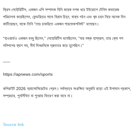
ক্রিস লেহৌরিটিস, একজন এপি সম্পাদক যিনি কয়েক দশক ধরে ইউরোপে টেনিস কভারেজ
পরিচালনা করেছিলেন, ফেন্ডরিচের সাথে বিরাম চিহ্ন, বাক্য গঠন এবং শব্দ চয়ন নিয়ে অনেক দিন
কাটিয়েছেন, যাকে তিনি “তার চাকরিতে একজন পারফেকশনিস্ট” বলেছেন।
“হাওয়ার্ডও একজন বন্ধু ছিলেন,” লেহোরিটিস বলেছিলেন, “যার শুষ্ক হাস্যরস, তার ব্লো পপ
ললিপপের ব্যাগ সহ, দীর্ঘ দিনগুলিকে দ্রুততর করে তুলেছিল।”
___
https://apnews.com/sports
কপিরাইট 2026 অ্যাসোসিয়েটেড প্রেস। সর্বস্বত্ব সংরক্ষিত অনুমতি ছাড়া এই উপাদান প্রকাশ,
সম্প্রচার, পুনর্লিখিত বা পুনরায় বিতরণ করা যাবে না।
Source link