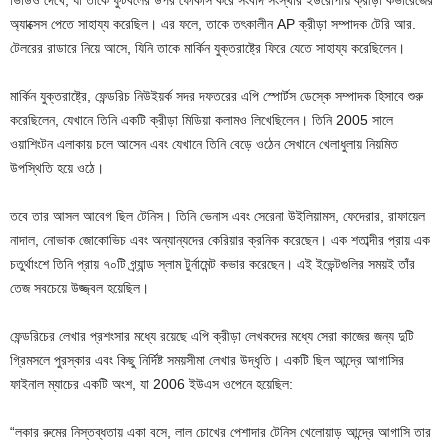
ভিডিও দেখে, যা তাকে ফুটবলের উপর ফোকাস করে সংবাদ সংস্থার ইউরোপীয় ক্রীড়া কভারেজের
অ্যাক্সেস পেতে সাহায্য করেছিল। এর ফলে, তাকে তৎকালীন AP ক্রীড়া সম্পাদক টেরি আর.
টেলরের রাডারে নিয়ে আসে, যিনি তাকে মার্কিন যুক্তরাষ্ট্রে ফিরে যেতে সাহায্য করেছিলেন।
মার্কিন যুক্তরাষ্ট্রে, ফেন্ডরিচ নিউইয়র্ক সদর দফতরের এপি স্পোর্টস ডেস্কে সম্পাদক হিসাবে শুরু
করেছিলেন, যেখানে তিনি একটি ক্রীড়া মিডিয়া কলামও লিখেছিলেন। তিনি 2005 সালে
ওয়াশিংটন এলাকায় চলে আসেন এবং যেখানে তিনি বেড়ে ওঠেন সেখানে খেলাধুলায় নিয়মিত
উপস্থিতি হয়ে ওঠে।
তবে তার আসল আবেগ ছিল টেনিস। তিনি ভেনাস এবং সেরেনা উইলিয়ামস, ফেদেরার, রাফায়েল
নাদাল, নোভাক জোকোভিচ এবং অন্যান্যদের কেরিয়ার ক্রনিক করেছেন। এক শতাব্দীর প্রায় এক
চতুর্থাংশে তিনি প্রায় ৭০টি গ্র্যান্ড স্লাম টুর্নামেন্ট কভার করেছেন। এই ইভেন্টগুলির সময়ই তাঁর
তেজ সবচেয়ে উজ্জ্বল হয়েছিল।
ফেন্ডরিচের লেখার প্রশংসার মধ্যে রয়েছে এপি ক্রীড়া লেখকদের মধ্যে সেরা কাজের জন্য দুটি
গ্রিমসলে পুরস্কার এবং কিছু নির্দিষ্ট সময়সীমা লেখার উদ্ধৃতি। একটি ছিল আন্দ্রে আগাসির
ফাইনাল ম্যাচের একটি অংশ, যা 2006 ইউএস ওপেনে হয়েছিল:
“লকার রুমের নিস্তব্ধতায় একা বসে, লাল চোখের পেশাদার টেনিস খেলোয়াড় আন্দ্রে আগাসি তার