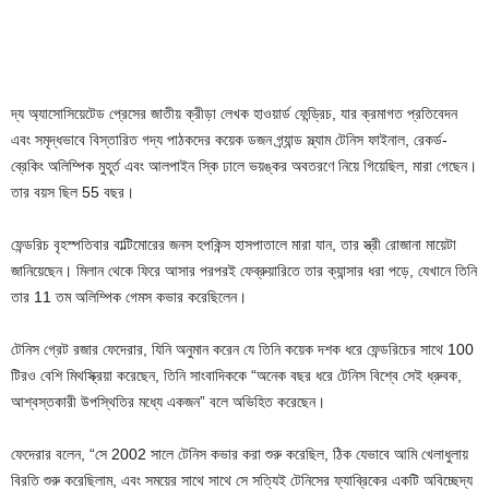
দ্য অ্যাসোসিয়েটেড প্রেসের জাতীয় ক্রীড়া লেখক হাওয়ার্ড ফেন্ড্রিচ, যার ক্রমাগত প্রতিবেদন
এবং সমৃদ্ধভাবে বিস্তারিত গদ্য পাঠকদের কয়েক ডজন গ্র্যান্ড স্ল্যাম টেনিস ফাইনাল, রেকর্ড-
ব্রেকিং অলিম্পিক মুহূর্ত এবং আলপাইন স্কি ঢালে ভয়ঙ্কর অবতরণে নিয়ে গিয়েছিল, মারা গেছেন।
তার বয়স ছিল 55 বছর।
ফেন্ডরিচ বৃহস্পতিবার বাল্টিমোরের জনস হপকিন্স হাসপাতালে মারা যান, তার স্ত্রী রোজানা মায়েটা
জানিয়েছেন। মিলান থেকে ফিরে আসার পরপরই ফেব্রুয়ারিতে তার ক্যান্সার ধরা পড়ে, যেখানে তিনি
তার 11 তম অলিম্পিক গেমস কভার করেছিলেন।
টেনিস গ্রেট রজার ফেদেরার, যিনি অনুমান করেন যে তিনি কয়েক দশক ধরে ফেন্ডরিচের সাথে 100
টিরও বেশি মিথস্ক্রিয়া করেছেন, তিনি সাংবাদিককে “অনেক বছর ধরে টেনিস বিশ্বে সেই ধ্রুবক,
আশ্বস্তকারী উপস্থিতির মধ্যে একজন” বলে অভিহিত করেছেন।
ফেদেরার বলেন, “সে 2002 সালে টেনিস কভার করা শুরু করেছিল, ঠিক যেভাবে আমি খেলাধুলায়
বিরতি শুরু করেছিলাম, এবং সময়ের সাথে সাথে সে সত্যিই টেনিসের ফ্যাব্রিকের একটি অবিচ্ছেদ্য