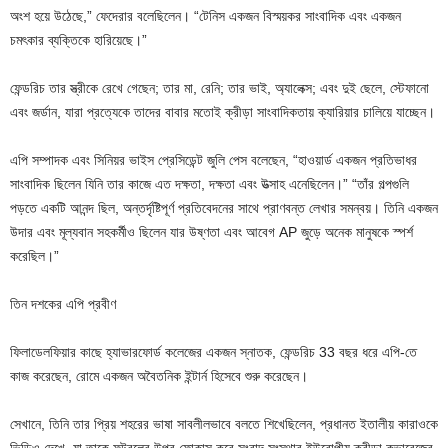
অংশ হয়ে উঠেছে,” ফেদেরার বলেছিলেন। “টেনিস একজন বিস্ময়কর সাংবাদিক এবং একজন
চমৎকার ব্যক্তিকে হারিয়েছে।”
ফেন্ডরিচ তার স্ত্রীকে রেখে গেছেন; তার মা, রেনি; তার ভাই, অ্যালেক্স; এবং দুই ছেলে, স্টেফানো
এবং জর্ডান, যারা প্রত্যেকে তাদের বাবার মতোই ক্রীড়া সাংবাদিকতায় ক্যারিয়ার চালিয়ে যাচ্ছেন।
এপি সম্পাদক এবং সিনিয়র ভাইস প্রেসিডেন্ট জুলি পেস বলেছেন, “হাওয়ার্ড একজন প্রতিভাধর
সাংবাদিক ছিলেন যিনি তার কাজে এত দক্ষতা, দক্ষতা এবং উত্সাহ এনেছিলেন।” “তাঁর গল্পগুলি
পড়তে একটি আনন্দ ছিল, অন্তর্দৃষ্টিপূর্ণ প্রতিবেদনের সাথে প্রাণবন্ত লেখার সমন্বয়। তিনি একজন
উদার এবং মূল্যবান সহকর্মীও ছিলেন যার উষ্ণতা এবং আবেগ AP জুড়ে অনেক মানুষকে স্পর্শ
করেছিল।”
তিন দশকের এপি প্রবীণ
ফিলাডেলফিয়ার কাছে হ্যাভারফোর্ড কলেজের একজন স্নাতক, ফেন্ডরিচ 33 বছর ধরে এপি-তে
কাজ করেছেন, রোমে একজন অবৈতনিক ইন্টার্ন হিসেবে শুরু করেছেন।
সেখানে, তিনি তার প্রিয় শহরের ভাষা সাবলীলভাবে বলতে শিখেছিলেন, প্রধানত ইতালীয় কারাওকে