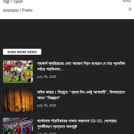
4241
កីឡា / Sport
0
នយោបាយ / Politic
EVEN MORE NEWS
প্যাকার্স ক্যারিয়ারের নেতা আহমান গ্রিন বলেছেন যে তার প্রাথমিক
পর্যায়ে পারকিনসন...
July 30, 2026
লাইভ ফায়ার। গিরোন্ডে “প্রথম দিন একটু আশাবাদী”, বিসকারোসে
আগুন “নিয়ন্ত্রনে”
July 30, 2026
বার্সেলোনা স্ট্রাইকারের থাকার সম্ভাবনা 50-50, খেলোয়াড়
পুনর্নবীকরণ প্রস্তাবে অসন্তুষ্ট
July 30, 2026