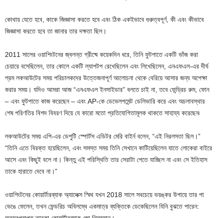
কোথায় যেতে হবে, কাকে জিজ্ঞাসা করতে হবে এবং ঠিক একইভাবে গুরুত্বপূর্ণ, কী এবং কীভাবে
জিজ্ঞাসা করতে হবে তা জানার তার দক্ষতা ছিল।
2011 সালের ওয়াশিংটনের জ্বলন্ত গ্রীষ্মে কয়েকদিন ধরে, তিনি ফুটপাতে একটি ভাঁজ করা
চেয়ারে বসেছিলেন, তার কোলে একটি ল্যাপটপ রেখেছিলেন এবং লিখেছিলেন, এনএফএল-এর দীর্ঘ
শ্রম লকআউটের সময় পরিচালকদের উত্তেজনাপূর্ণ আলোচনা থেকে বেরিয়ে আসার জন্য অপেক্ষা
করার সময়। যদিও আমরা আজ “এনএফএল ইনসাইডার” বলতে চাই না, তবে ফেন্ড্রিচ রুম, ফোন
– এবং ফুটপাতে কাজ করেছেন – এবং AP-কে ডেভেলপমেন্ট ডেলিভারি করে এবং অচলাবস্থার
শেষ পরিণতির বিশদ বিবরণ দিয়ে যে কারো মতো প্রতিযোগিতামূলক থাকতে সাহায্য করেছেন৷
লকআউটের সময় এপি-এর ডেপুটি স্পোর্টস এডিটর মেরি বাইর্ন বলেন, “এই নিরলসতা ছিল।”
“তিনি এতে বিরক্ত হয়েছিলেন, এবং সমস্ত সময় তিনি সেখানে কাটিয়েছিলেন যাতে লোকেরা বাইরে
আসে এবং কিছুই বলে না। কিন্তু এই পরিস্থিতি তার সেরাটা পেতে যাচ্ছিল না এবং সে ইতিহাস
তাকে হারাতে দেবে না।”
ওয়াশিংটনের কোয়ার্টারব্যাক অ্যালেক্স স্মিথ যখন 2018 সালে সবচেয়ে ভয়ঙ্কর উপায়ে তার পা
ভেঙে ফেলেন, তখন ফেন্ডরিচ অবিলম্বে একমাত্র ব্যক্তিকে ডেকেছিলেন যিনি বুঝতে পারেন: