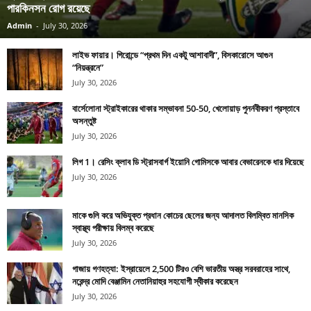
পারকিনসন রোগ রয়েছে
Admin
-
July 30, 2026
লাইভ ফায়ার। গিরোন্ডে “প্রথম দিন একটু আশাবাদী”, বিসকারোসে আগুন
“নিয়ন্ত্রনে”
July 30, 2026
বার্সেলোনা স্ট্রাইকারের থাকার সম্ভাবনা 50-50, খেলোয়াড় পুনর্নবীকরণ প্রস্তাবে
অসন্তুষ্ট
July 30, 2026
লিগ 1। রেসিং ক্লাব ডি স্ট্রাসবার্গ ইয়োনি গোমিসকে আবার বেভারেনকে ধার দিয়েছে
July 30, 2026
মাকে গুলি করে অভিযুক্ত প্রধান কোচের ছেলের জন্য আদালত বিলম্বিত মানসিক
স্বাস্থ্য পরীক্ষায় বিলম্ব করেছে
July 30, 2026
গাজায় গণহত্যা: ইস্রায়েলে 2,500 টিরও বেশি ভারতীয় অস্ত্র সরবরাহের সাথে,
নরেন্দ্র মোদি বেঞ্জামিন নেতানিয়াহুর সহযোগী স্বীকার করেছেন
July 30, 2026