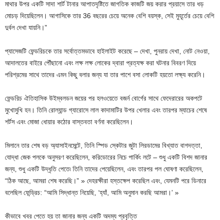
মাথার উপর একটি সাদা শার্ট টানার আপাতদৃষ্টিতে জাগতিক কাজটি জয় করার প্রয়াসে তার ধড়
মোচড় দিয়েছিলেন। আগাসিকে তার 36 বছরের চেয়ে অনেক বেশি বয়স্ক, সেই মুহূর্তের চেয়ে বেশি
দুর্বল দেখা যায়নি।”
প্যাসেজটি ফেন্ডরিচকে তার সর্বোত্তমভাবে হাইলাইট করেছে – দেখা, পুনরায় দেখা, নোট নেওয়া,
আদালতের বাইরে পৌঁছানো এবং লক্ষ লক্ষ লোকের দ্বারা প্রত্যক্ষ করা ঘটনার বিবরণ দিয়ে
পরিশ্রমের সাথে তাদের এমন কিছু বলার জন্য যা তার পাশে বসা লোকটি হয়তো লক্ষ্য করেনি।
ফেন্ডরিচ ঐতিহাসিক উইম্বলডন জয়ের পর হলওয়েতে বজর্ন বোর্গের সাথে ফেদেরারের অকপটে
মুখোমুখি হন। তিনি রোল্যান্ড গ্যারোসে লাল কাদামাটির উপর খেলার এবং তারপর ম্যাচের শেষে
শর্টস এবং মোজা ধোয়ার কঠোর বাস্তবতা বর্ণনা করেছিলেন।
মিলানে তার শেষ বড় অ্যাসাইনমেন্টে, তিনি স্পিড স্কেটার জুটা লিরডামের বিখ্যাত বাগদত্তা,
যোদ্ধা জেক পলকে অনুসরণ করেছিলেন, করিডোরের নিচে পার্কিং লটে – শুধু একটি বিশদ জানার
জন্য, শুধু একটি উদ্ধৃতি পেতে৷ তিনি তাদের পেয়েছিলেন, এবং তারপর পল ঘোষণা করেছিলেন,
“ঠিক আছে, আমরা শেষ করেছি।” » দেহরক্ষীরা হস্তক্ষেপ করেছিল এবং, যেমনটি পরে ডিনারে
বলেছিল ফেন্ড্রিচ: “আমি সিদ্ধান্ত নিয়েছি, ‘হ্যাঁ, আমি অনুমান করছি আমরা।’ »
কীভাবে খবর পেতে হয় তা জানার জন্য একটি অদম্য প্রবৃত্তি