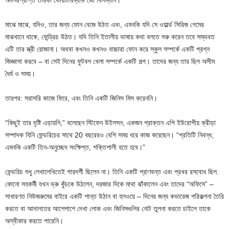
অবসরপ্রাপ্ত তারকা কোয়ার্টারব্যাক জো থিসম্যান।
মাঝে মাঝে, যদিও, তার জন্য ফোন বেজে উঠত এবং, এমনকি যদি সে ওয়ার্ল্ড সিরিজ গেমের
মাঝখানে থাকে, ফেন্ড্রিচ উঠত। যদি তিনি ইতালীয় ভাষায় কথা বলতে শুরু করেন তবে সম্ভবত
এটি তার স্ত্রী রোজানা। অথবা কখনও কখনও বাচ্চারা ফোন করে স্কুল সম্পর্কে একটি প্রশ্ন
জিজ্ঞাসা করবে – বা সেই দিনের ফুটবল খেলা সম্পর্কে একটি গল্প। তাদের জন্য তার ছিল অসীম
ধৈর্য ও সময়।
তারপর: সরাসরি কাজে ফিরে, এবং তিনি একটি জিনিস মিস করেননি।
“কিছুই তার দৃষ্টি এড়ায়নি,” বলেছেন স্টিফেন উইলসন, একজন প্রাক্তন এপি ইউরোপীয় ক্রীড়া
সম্পাদক যিনি ফেন্ডরিচের সাথে 20 বছরেরও বেশি সময় ধরে কাজ করেছেন। “প্রতিটি নিবন্ধ,
এমনকি একটি তিন-অনুচ্ছেদ সংক্ষিপ্ত, শক্তিশালী হতে হবে।”
ফেন্ডরিচ শুধু লেখালেখিতেই পারদর্শী ছিলেন না। তিনি একটি প্রাণবন্ত এবং প্রখর রসবোধ ছিল.
কোনো সহকর্মী যখন ভ্রু কুঁচকে উঠলেন, দরজার দিকে মাথা ঝাঁকালেন এবং তাদের “অফিসে” –
সাধারণত নিউজরুমের বাইরে একটি শান্ত উঠান বা হলওয়ে – দিনের জন্য কভারেজ পরিকল্পনা তৈরি
করতে বা আদালতের আশেপাশে দেখা লোক এবং জিনিসগুলির নোট তুলনা করতে চাইলে তাকে
অস্বীকার করতে পারেনি।