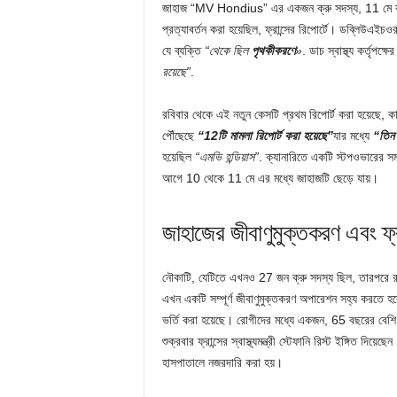
জাহাজ “MV Hondius” এর একজন ক্রু সদস্য, 11 মে ক্যানার
প্রত্যাবর্তন করা হয়েছিল, ফ্রান্সের রিপোর্টে। ডব্লিউএইচ
যে ব্যক্তি
“থেকে ছিল
পৃথকীকরণে
»
. ডাচ স্বাস্থ্য কর্তৃপক্ষ
রয়েছে”
.
রবিবার থেকে এই নতুন কেসটি প্রথম রিপোর্ট করা হয়েছে, কান
পৌঁছেছে
“12টি মামলা রিপোর্ট করা হয়েছে”
যার মধ্যে
“তিন 
হয়েছিল
“এমভি হন্ডিয়াস”
. ক্যানারিতে একটি স্টপওভারের সম
আগে 10 থেকে 11 মে এর মধ্যে জাহাজটি ছেড়ে যায়।
জাহাজের জীবাণুমুক্তকরণ এবং ফ্রা
নৌকাটি, যেটিতে এখনও 27 জন ক্রু সদস্য ছিল, তারপরে রটা
এখন একটি সম্পূর্ণ জীবাণুমুক্তকরণ অপারেশন সহ্য করতে 
ভর্তি করা হয়েছে। রোগীদের মধ্যে একজন, 65 বছরের বেশি
শুক্রবার ফ্রান্সের স্বাস্থ্যমন্ত্রী স্টেফানি রিস্ট ইঙ্গিত দিয়েছে
হাসপাতালে নজরদারি করা হয়।