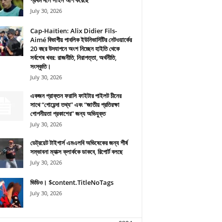
প্রথম দলে সাইন আপ করেছে
July 30, 2026
Cap-Haïtien: Alix Didier Fils-
Aimé বিভাগীয় পাবলিক ইউনিভার্সিটির নেটওয়ার্কের
20 বছর উদযাপনে অংশ নিচ্ছেন হাইতি থেকে
সর্বশেষ খবর: রাজনীতি, নিরাপত্তা, অর্থনীতি,
সংস্কৃতি।
July 30, 2026
একজন প্রাক্তন ফরাসি ফাইটার পাইলট চীনের
সাথে “গোয়েন্দা তথ্য” এবং “জাতীয় প্রতিরক্ষা
গোপনীয়তা প্রকাশের” জন্য অভিযুক্ত
July 30, 2026
ডেট্রয়েট টাইগার্স এমএলবি অভিষেকের জন্য শীর্ষ
সম্ভাবনা ম্যাক্স ক্লার্ককে ডাকবে, রিপোর্ট বলছে
July 30, 2026
ভিডিও। $content.TitleNoTags
July 30, 2026