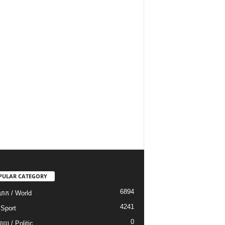
PULAR CATEGORY
6894
ោក / World
4241
 Sport
0
យ / Politic