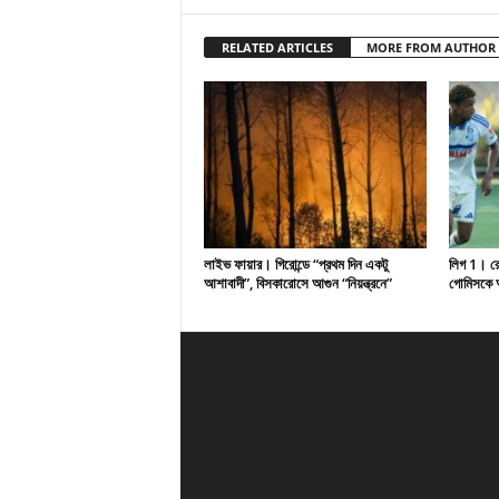
RELATED ARTICLES
MORE FROM AUTHOR
লাইভ ফায়ার। গিরোন্ডে “প্রথম দিন একটু
লিগ 1। রেসি
আশাবাদী”, বিসকারোসে আগুন “নিয়ন্ত্রনে”
গোমিসকে আ