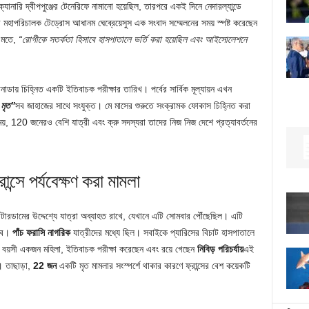
ি দ্বীপপুঞ্জের টেনেরিফে নামানো হয়েছিল, তারপরে একই দিনে নেদারল্যান্ডে
ওর মহাপরিচালক টেড্রোস আধানম ঘেব্রেয়েসুস এক সংবাদ সম্মেলনের সময় স্পষ্ট করেছেন
ের মতে,
“রোগীকে সতর্কতা হিসাবে হাসপাতালে ভর্তি করা হয়েছিল এবং আইসোলেশনে
াডায় চিহ্নিত একটি ইতিবাচক পরীক্ষার তারিখ। পর্বের সার্বিক মূল্যায়ন এখন
মৃত”
সব জাহাজের সাথে সংযুক্ত। মে মাসের শুরুতে সংক্রামক ফোকাস চিহ্নিত করা
য়, 120 জনেরও বেশি যাত্রী এবং ক্রু সদস্যরা তাদের নিজ নিজ দেশে প্রত্যাবর্তনের
ন্সে পর্যবেক্ষণ করা মামলা
রডামের উদ্দেশ্যে যাত্রা অব্যাহত রাখে, যেখানে এটি সোমবার পৌঁছেছিল। এটি
হবে।
পাঁচ ফরাসি নাগরিক
যাত্রীদের মধ্যে ছিল। সবাইকে প্যারিসের বিচাট হাসপাতালে
 বয়সী একজন মহিলা, ইতিবাচক পরীক্ষা করেছেন এবং রয়ে গেছেন
নিবিড় পরিচর্যায়
এই
ন। তাছাড়া,
22 জন
একটি মৃত মামলার সংস্পর্শে থাকার কারণে ফ্রান্সের বেশ কয়েকটি