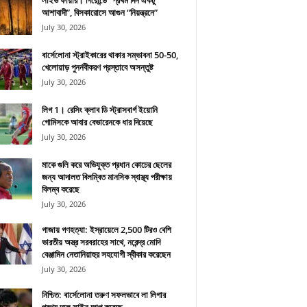
লাইভ ফায়ার। গিরোন্ডে “প্রথম দিন একটু
আশাবাদী”, বিসকারোসে আগুন “নিয়ন্ত্রনে”
July 30, 2026
বার্সেলোনা স্ট্রাইকারের থাকার সম্ভাবনা 50-50,
খেলোয়াড় পুনর্নবীকরণ প্রস্তাবে অসন্তুষ্ট
July 30, 2026
লিগ 1। রেসিং ক্লাব ডি স্ট্রাসবার্গ ইয়োনি
গোমিসকে আবার বেভারেনকে ধার দিয়েছে
July 30, 2026
মাকে গুলি করে অভিযুক্ত প্রধান কোচের ছেলের
জন্য আদালত বিলম্বিত মানসিক স্বাস্থ্য পরীক্ষায়
বিলম্ব করেছে
July 30, 2026
গাজায় গণহত্যা: ইস্রায়েলে 2,500 টিরও বেশি
ভারতীয় অস্ত্র সরবরাহের সাথে, নরেন্দ্র মোদি
বেঞ্জামিন নেতানিয়াহুর সহযোগী স্বীকার করেছেন
July 30, 2026
নিশ্চিত: বার্সেলোনা তরুণ সফলভাবে লা লিগার