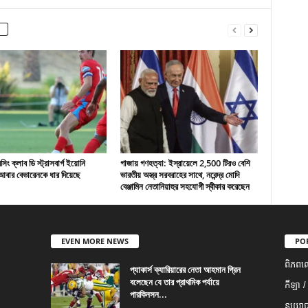
ং ক্লাব ডি স্ট্রাসবার্গ ইয়োনি
গাজায় গণহত্যা: ইস্রায়েলে 2,500 টিরও বেশি
বার বেভারেনকে ধার দিয়েছে
ভারতীয় অস্ত্র সরবরাহের সাথে, নরেন্দ্র মোদি
বেঞ্জামিন নেতানিয়াহুর সহযোগী স্বীকার করেছেন
EVEN MORE NEWS
PO
ពិភពល
প্যাকার্স ক্যারিয়ারের নেতা আহমান গ্রিন
বলেছেন যে তার প্রাথমিক পর্যায়ে
កីឡា /
পারকিনসন...
នយោបា