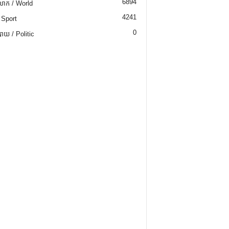
6894
ោក / World
4241
 Sport
0
យ / Politic