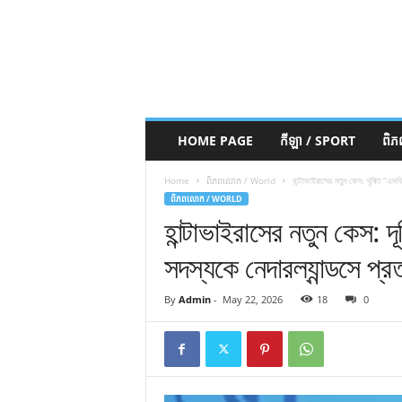
HOME PAGE
កីឡា / SPORT
ពិ
Home
ពិភពលោក / World
হান্টাভাইরাসের নতুন কেস: দূষিত “এমভি
ពិភពលោក / WORLD
হান্টাভাইরাসের নতুন কেস: 
সদস্যকে নেদারল্যান্ডসে প্র
By
Admin
-
May 22, 2026
18
0