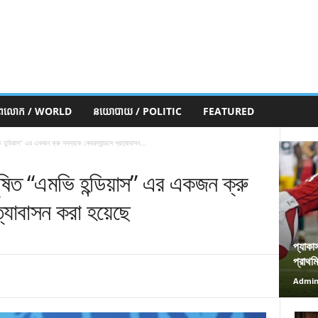
ភពលោក / WORLD
នយោបាយ / POLITIC
FEATURED
 হন্ডিয়াস” এর একজন ক্রু সদস্যকে নেদারল্যান্ডসে প্রত্যাবাসন...
দূষিত “এমভি হন্ডিয়াস” এর একজন ক্রু
ত্যাবাসন করা হয়েছে
প্যাকা
প্রাথম
Admi