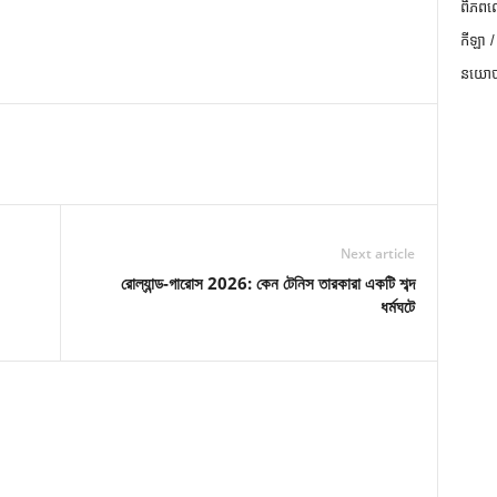
ពិភពល
កីឡា /
នយោបា
Next article
রোল্যান্ড-গারোস 2026: কেন টেনিস তারকারা একটি শব্দ
ধর্মঘটে