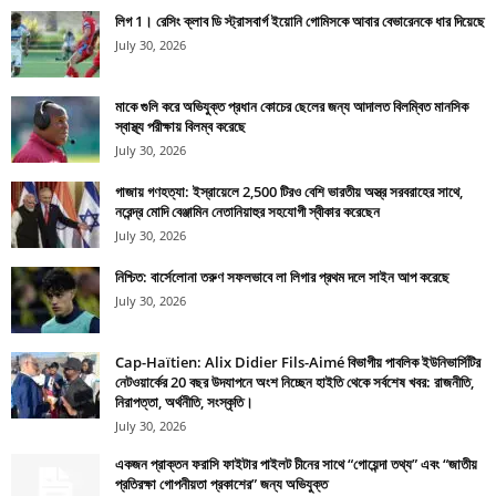
লিগ 1। রেসিং ক্লাব ডি স্ট্রাসবার্গ ইয়োনি গোমিসকে আবার বেভারেনকে ধার দিয়েছে
July 30, 2026
মাকে গুলি করে অভিযুক্ত প্রধান কোচের ছেলের জন্য আদালত বিলম্বিত মানসিক
স্বাস্থ্য পরীক্ষায় বিলম্ব করেছে
July 30, 2026
গাজায় গণহত্যা: ইস্রায়েলে 2,500 টিরও বেশি ভারতীয় অস্ত্র সরবরাহের সাথে,
নরেন্দ্র মোদি বেঞ্জামিন নেতানিয়াহুর সহযোগী স্বীকার করেছেন
July 30, 2026
নিশ্চিত: বার্সেলোনা তরুণ সফলভাবে লা লিগার প্রথম দলে সাইন আপ করেছে
July 30, 2026
Cap-Haïtien: Alix Didier Fils-Aimé বিভাগীয় পাবলিক ইউনিভার্সিটির
নেটওয়ার্কের 20 বছর উদযাপনে অংশ নিচ্ছেন হাইতি থেকে সর্বশেষ খবর: রাজনীতি,
নিরাপত্তা, অর্থনীতি, সংস্কৃতি।
July 30, 2026
একজন প্রাক্তন ফরাসি ফাইটার পাইলট চীনের সাথে “গোয়েন্দা তথ্য” এবং “জাতীয়
প্রতিরক্ষা গোপনীয়তা প্রকাশের” জন্য অভিযুক্ত