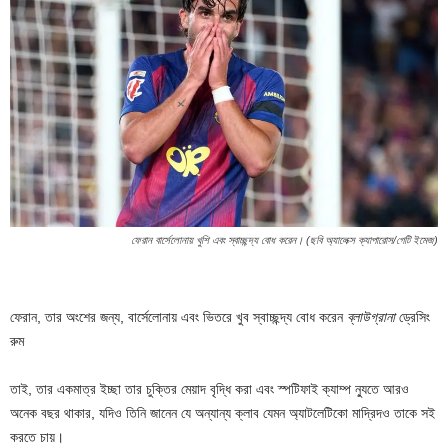
ফেরান বার্সেলোনায় খুশি এবং স্বাচ্ছন্দ্য বোধ করেন। (ছবি অ্যালেক্স ক্যাপারোস/গেটি ইমেজ)
ফেরান, তার অংশের জন্য, বার্সেলোনায় এবং ভিতরে খুব স্বাচ্ছন্দ্য বোধ করেন
ব্লাউগ্রানা
ড্রেসিং
রুম
তাই, তার একমাত্র ইচ্ছা তার চুক্তির মেয়াদ বৃদ্ধি করা এবং স্পটিফাই ক্যাম্প ন্যুতে আরও
অনেক বছর থাকার, যদিও তিনি জানেন যে অন্যান্য ক্লাব যেমন অ্যাটলেটিকো মাদ্রিদও তাকে সই
করতে চায়।