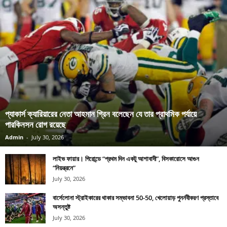
প্যাকার্স ক্যারিয়ারের নেতা আহমান গ্রিন বলেছেন যে তার প্রাথমিক পর্যায়ে
পারকিনসন রোগ রয়েছে
Admin
-
July 30, 2026
লাইভ ফায়ার। গিরোন্ডে “প্রথম দিন একটু আশাবাদী”, বিসকারোসে আগুন
“নিয়ন্ত্রনে”
July 30, 2026
বার্সেলোনা স্ট্রাইকারের থাকার সম্ভাবনা 50-50, খেলোয়াড় পুনর্নবীকরণ প্রস্তাবে
অসন্তুষ্ট
July 30, 2026