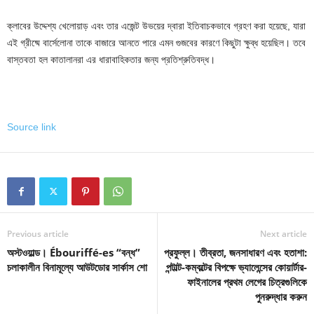
ক্লাবের উদ্দেশ্য খেলোয়াড় এবং তার এজেন্ট উভয়ের দ্বারা ইতিবাচকভাবে গ্রহণ করা হয়েছে, যারা
এই গ্রীষ্মে বার্সেলোনা তাকে বাজারে আনতে পারে এমন গুজবের কারণে কিছুটা ক্ষুব্ধ হয়েছিল। তবে
বাস্তবতা হল কাতালানরা এর ধারাবাহিকতার জন্য প্রতিশ্রুতিবদ্ধ।
Source link
Previous article
Next article
অস্টওয়াল্ড। Ébouriffé-es “বন্ধ”
প্রফুল্ল। তীব্রতা, জনসাধারণ এবং হতাশা:
চলাকালীন বিনামূল্যে আউটডোর সার্কাস শো
পন্টাল্ট-কম্বল্টের বিপক্ষে ভ্যালেন্সের কোয়ার্টার-
ফাইনালের প্রথম লেগের চিত্রগুলিকে
পুনরুদ্ধার করুন