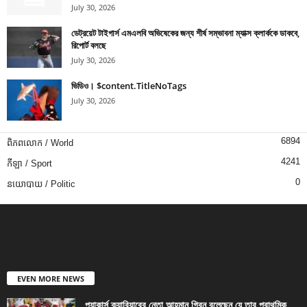
July 30, 2026
ডেট্রয়েট টাইগার্স এমএলবি অভিষেকের জন্য শীর্ষ সম্ভাবনা ম্যাক্স ক্লার্ককে ডাকবে,
রিপোর্ট বলছে
July 30, 2026
ভিডিও। $content.TitleNoTags
July 30, 2026
6894
ពិភពលោក / World
4241
កីឡា / Sport
0
នយោបាយ / Politic
EVEN MORE NEWS
প্যাকার্স ক্যারিয়ারের নেতা আহমান গ্রিন বলেছেন যে তার প্রাথমিক