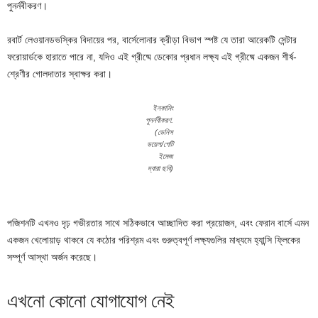
পুনর্নবীকরণ।
রবার্ট লেওয়ানডভস্কির বিদায়ের পর, বার্সেলোনার ক্রীড়া বিভাগ স্পষ্ট যে তারা আরেকটি সেন্টার
ফরোয়ার্ডকে হারাতে পারে না, যদিও এই গ্রীষ্মে ডেকোর প্রধান লক্ষ্য এই গ্রীষ্মে একজন শীর্ষ-
শ্রেণীর গোলদাতার স্বাক্ষর করা।
ইনকামিং
পুনর্নবীকরণ.
(ডেনিস
ডয়েল/গেটি
ইমেজ
দ্বারা ছবি)
পজিশনটি এখনও দৃঢ় গভীরতার সাথে সঠিকভাবে আচ্ছাদিত করা প্রয়োজন, এবং ফেরান বার্সে এমন
একজন খেলোয়াড় থাকবে যে কঠোর পরিশ্রম এবং গুরুত্বপূর্ণ লক্ষ্যগুলির মাধ্যমে হ্যান্সি ফ্লিকের
সম্পূর্ণ আস্থা অর্জন করেছে।
এখনো কোনো যোগাযোগ নেই