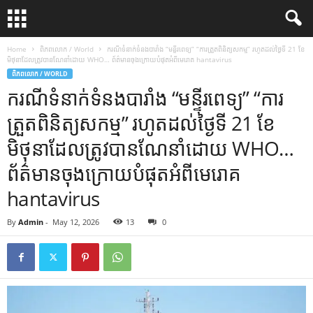
Home
ពិភពលោក / World
ករណីទំនាក់ទំនងបារាំង “មន្ទីរពេទ្យ” “ការត្រួតពិនិត្យសកម្ម” រហូតដល់ថ្ងៃទី 21 ខែ
មិថុនាដែលត្រូវបានណែនាំដោយ WHO… ព័ត៌មានចុងក្រោយបំផុតអំពីមេរោគ hantavirus
ពិភពលោក / WORLD
ករណីទំនាក់ទំនងបារាំង “មន្ទីរពេទ្យ” “ការ
ត្រួតពិនិត្យសកម្ម” រហូតដល់ថ្ងៃទី 21 ខែ
មិថុនាដែលត្រូវបានណែនាំដោយ WHO…
ព័ត៌មានចុងក្រោយបំផុតអំពីមេរោគ
hantavirus
By
Admin
-
May 12, 2026
13
0