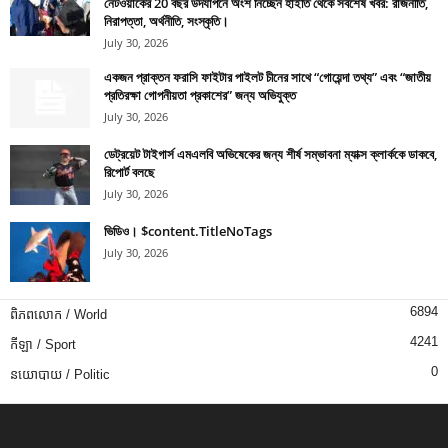
নেটওয়ার্কের 20 বছর উদযাপনে অংশ নিচ্ছেন হাইতি থেকে সর্বশেষ খবর: রাজনীতি,
নিরাপত্তা, অর্থনীতি, সংস্কৃতি।
July 30, 2026
একজন প্রাক্তন ফরাসি ফাইটার পাইলট চীনের সাথে “গোয়েন্দা তথ্য” এবং “জাতীয়
প্রতিরক্ষা গোপনীয়তা প্রকাশের” জন্য অভিযুক্ত
July 30, 2026
ডেট্রয়েট টাইগার্স এমএলবি অভিষেকের জন্য শীর্ষ সম্ভাবনা ম্যাক্স ক্লার্ককে ডাকবে,
রিপোর্ট বলছে
July 30, 2026
ভিডিও। $content.TitleNoTags
July 30, 2026
6894
ពិភពលោក / World
4241
កីឡា / Sport
0
នយោបាយ / Politic