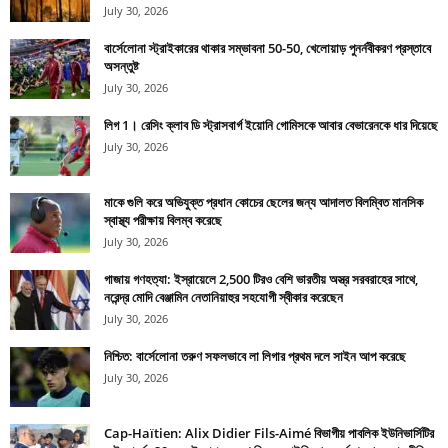
July 30, 2026
বার্সেলোনা স্ট্রাইকারের থাকার সম্ভাবনা 50-50, খেলোয়াড় পুনর্নবীকরণ প্রস্তাবে
অসন্তুষ্ট
July 30, 2026
লিগ 1। রেসিং ক্লাব ডি স্ট্রাসবার্গ ইয়োনি গোমিসকে আবার বেভারেনকে ধার দিয়েছে
July 30, 2026
মাকে গুলি করে অভিযুক্ত প্রধান কোচের ছেলের জন্য আদালত বিলম্বিত মানসিক
স্বাস্থ্য পরীক্ষায় বিলম্ব করেছে
July 30, 2026
গাজায় গণহত্যা: ইস্রায়েলে 2,500 টিরও বেশি ভারতীয় অস্ত্র সরবরাহের সাথে,
নরেন্দ্র মোদি বেঞ্জামিন নেতানিয়াহুর সহযোগী স্বীকার করেছেন
July 30, 2026
নিশ্চিত: বার্সেলোনা তরুণ সফলভাবে লা লিগার প্রথম দলে সাইন আপ করেছে
July 30, 2026
Cap-Haïtien: Alix Didier Fils-Aimé বিভাগীয় পাবলিক ইউনিভার্সিটির