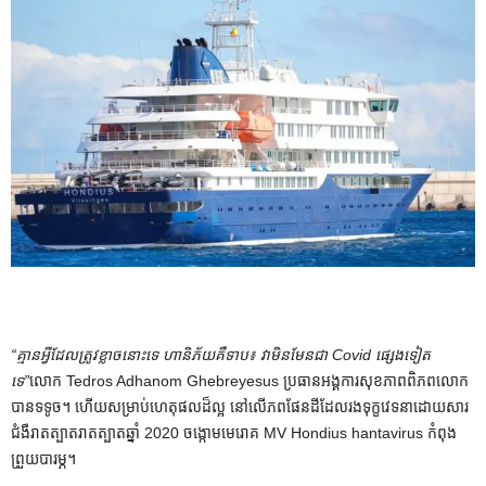
“គ្មានអ្វីដែលត្រូវខ្លាចនោះទេ ហានិភ័យគឺទាប៖ វាមិនមែនជា Covid ផ្សេងទៀត
ទេ”
លោក Tedros Adhanom Ghebreyesus ប្រធានអង្គការសុខភាពពិភពលោក
បានទទូច។ ហើយសម្រាប់ហេតុផលដ៏ល្អ នៅលើភពផែនដីដែលរងទុក្ខវេទនាដោយសារ
ជំងឺរាតត្បាតរាតត្បាតឆ្នាំ 2020 ចង្កោមមេរោគ MV Hondius hantavirus កំពុង
ព្រួយបារម្ភ។