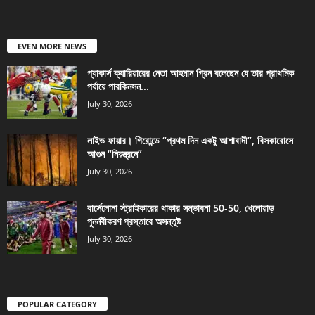
EVEN MORE NEWS
প্যাকার্স ক্যারিয়ারের নেতা আহমান গ্রিন বলেছেন যে তার প্রাথমিক
পর্যায়ে পারকিনসন...
July 30, 2026
লাইভ ফায়ার। গিরোন্ডে “প্রথম দিন একটু আশাবাদী”, বিসকারোসে
আগুন “নিয়ন্ত্রনে”
July 30, 2026
বার্সেলোনা স্ট্রাইকারের থাকার সম্ভাবনা 50-50, খেলোয়াড়
পুনর্নবীকরণ প্রস্তাবে অসন্তুষ্ট
July 30, 2026
POPULAR CATEGORY