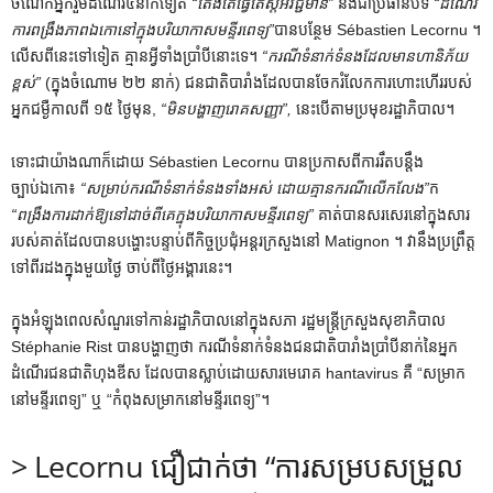
ចំណែក​អ្នក​រួម​ដំណើរ​៤​នាក់​ទៀត
“តែងតែធ្វើតេស្តអវិជ្ជមាន”
និងជាប្រធានបទ
“ដំណើរ
ការពង្រឹងភាពឯកោនៅក្នុងបរិយាកាសមន្ទីរពេទ្យ”
បានបន្ថែម Sébastien Lecornu ។
លើស​ពី​នេះ​ទៅ​ទៀត គ្មាន​អ្វី​ទាំង​ប្រាំបី​នោះ​ទេ។
“ករណីទំនាក់ទំនងដែលមានហានិភ័យ
ខ្ពស់”
(ក្នុងចំណោម ២២ នាក់) ជនជាតិបារាំងដែលបានចែករំលែកការហោះហើររបស់
អ្នកជម្ងឺកាលពី ១៥ ថ្ងៃមុន,
“មិនបង្ហាញរោគសញ្ញា”,
នេះ​បើ​តាម​ប្រមុខ​រដ្ឋាភិបាល។
ទោះជាយ៉ាងណាក៏ដោយ Sébastien Lecornu បានប្រកាសពីការរឹតបន្តឹង
ច្បាប់ឯកោ៖
“សម្រាប់ករណីទំនាក់ទំនងទាំងអស់ ដោយគ្មានករណីលើកលែង”
ក
“ពង្រឹងការដាក់ឱ្យនៅដាច់ពីគេក្នុងបរិយាកាសមន្ទីរពេទ្យ”
គាត់បានសរសេរនៅក្នុងសារ
របស់គាត់ដែលបានបង្ហោះបន្ទាប់ពីកិច្ចប្រជុំអន្តរក្រសួងនៅ Matignon ។ វានឹងប្រព្រឹត្ត
ទៅពីរដងក្នុងមួយថ្ងៃ ចាប់ពីថ្ងៃអង្គារនេះ។
ក្នុងអំឡុងពេលសំណួរទៅកាន់រដ្ឋាភិបាលនៅក្នុងសភា រដ្ឋមន្ត្រីក្រសួងសុខាភិបាល
Stéphanie Rist បានបង្ហាញថា ករណីទំនាក់ទំនងជនជាតិបារាំងប្រាំបីនាក់នៃអ្នក
ដំណើរជនជាតិហុងឌីស ដែលបានស្លាប់ដោយសារមេរោគ hantavirus គឺ “សម្រាក
នៅមន្ទីរពេទ្យ” ឬ “កំពុងសម្រាកនៅមន្ទីរពេទ្យ”។
> Lecornu ជឿជាក់ថា “ការសម្របសម្រួល