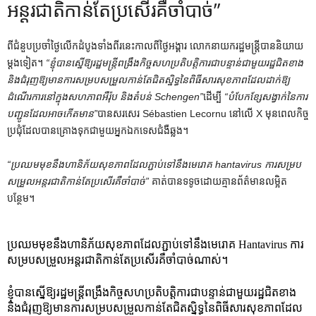
អន្តរជាតិកាន់តែប្រសើរគឺចាំបាច់”
ពី​ជំនួប​ប្រចាំ​ថ្ងៃ​លើក​ដំបូង​ទាំង​ពីរ​នេះ​កាល​ពី​ថ្ងៃ​អង្គារ លោក​នាយក​រដ្ឋមន្ត្រី​បាន​និយាយ​
ម្ដង​ទៀត។
“ខ្ញុំបានស្នើឱ្យរដ្ឋមន្ត្រីពង្រឹងកិច្ចសហប្រតិបត្តិការជាបន្ទាន់ជាមួយរដ្ឋជិតខាង
និងជំរុញឱ្យមានការសម្របសម្រួលកាន់តែជិតស្និទ្ធនៃពិធីសារសុខភាពដែលដាក់ឱ្យ
ដំណើរការនៅក្នុងសហភាពអឺរ៉ុប និងតំបន់ Schengen”
ដើម្បី
“បំបែកខ្សែសង្វាក់នៃការ
បញ្ជូនដែលអាចកើតមាន”
បានសរសេរ Sébastien Lecornu នៅលើ X មុនពេលកិច្ច
ប្រជុំដែលបានគ្រោងទុកជាមួយអ្នកឯកទេសជំងឺឆ្លង។
“ប្រឈមមុខនឹងហានិភ័យសុខភាពដែលភ្ជាប់ទៅនឹងមេរោគ hantavirus ការសម្រប
សម្រួលអន្តរជាតិកាន់តែប្រសើរគឺចាំបាច់”
គាត់បានទទូចដោយគ្មានព័ត៌មានលម្អិត
បន្ថែម។
ប្រឈមមុខនឹងហានិភ័យសុខភាពដែលភ្ជាប់ទៅនឹងមេរោគ Hantavirus ការ
សម្របសម្រួលអន្តរជាតិកាន់តែប្រសើរគឺចាំបាច់ណាស់។
ខ្ញុំបានស្នើឱ្យរដ្ឋមន្ត្រីពង្រឹងកិច្ចសហប្រតិបត្តិការជាបន្ទាន់ជាមួយរដ្ឋជិតខាង
និងជំរុញឱ្យមានការសម្របសម្រួលកាន់តែជិតស្និទ្ធនៃពិធីសារសុខភាពដែល