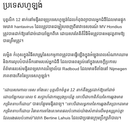
ប្រទេសហូឡង់
បុគ្គលិក 12 នាក់នៅមន្ទីរពេទ្យប្រទេសហូឡង់ដែលកំពុងព្យាបាលអ្នកជំងឺដែលមានផ្ទុក
មេរោគ hantavirus ដែលត្រូវបានជម្លៀសចេញពីនាវាទេសចរណ៍ MV Hondius
ត្រូវបានដាក់ឱ្យនៅដាច់ដោយឡែកពីគេ ដោយសារតែនីតិវិធីមិនត្រូវបានអនុវត្តតាមឱ្យ
បានត្រឹមត្រូវ។
លម្អិត កំហុសក្នុងវិធីសាស្រ្តនៃសកម្មភាពត្រូវបានធ្វើឡើងក្នុងអំឡុងពេលសំណាកឈាម
និងការលុបបំបាត់ទឹកនោមរបស់អ្នកជំងឺ ដែលបានពន្យល់នៅក្នុងសេចក្តីប្រកាស
ព័ត៌មានរបស់មន្ទីរពេទ្យសាកលវិទ្យាល័យ Radboud ដែលមានទីតាំងនៅ Nijmegen
ភាគខាងកើតនៃប្រទេសហូឡង់។
“ដោយសារកាលៈទេសៈទាំងនេះ បុគ្គលិកចំនួន 12 នាក់នឹងត្រូវដាក់ឱ្យនៅដាច់
ដោយឡែករយៈពេល 6 សប្តាហ៍ជាការប្រុងប្រយ័ត្ន ទោះបីជាហានិភ័យនៃការឆ្លងមាន
កម្រិតទាបក៏ដោយ”
បានបន្ថែមមន្ទីរពេទ្យ។
“ទោះបីជាលទ្ធភាពនៃការឆ្លងពិតប្រាកដមាន
កម្រិតទាបក៏ដោយ វិធានការទាំងនេះមានផលប៉ះពាល់យ៉ាងសំខាន់លើមនុស្សគ្រប់គ្នា
ដែលរងផលប៉ះពាល់”
លោក Bertine Lahuis ដែលជាប្រធានក្រុមប្រឹក្សាភិបាល។