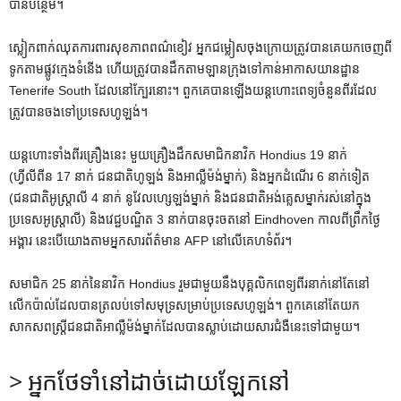
បានបន្ថែម។
ស្លៀកពាក់​ឈុត​ការពារ​សុខភាព​ពណ៌​ខៀវ អ្នក​ជម្លៀស​ចុង​ក្រោយ​ត្រូវ​បាន​គេ​យក​ចេញ​ពី​
ទូក​តាម​ផ្លូវ​ក្មេង​ទំនើង ហើយ​ត្រូវ​បាន​ដឹក​តាម​ឡានក្រុង​ទៅ​កាន់​អាកាសយានដ្ឋាន
Tenerife South ដែល​នៅ​ក្បែរ​នោះ។ ពួកគេ​បាន​ឡើង​យន្តហោះ​ពេទ្យ​ចំនួន​ពីរ​ដែល​
ត្រូវ​បាន​ចង​ទៅ​ប្រទេស​ហូឡង់។
យន្តហោះទាំងពីរគ្រឿងនេះ មួយគ្រឿងដឹកសមាជិកនាវិក Hondius 19 នាក់
(ហ្វីលីពីន 17 នាក់ ជនជាតិហូឡង់ និងអាល្លឺម៉ង់ម្នាក់) និងអ្នកដំណើរ 6 នាក់ទៀត
(ជនជាតិអូស្ត្រាលី 4 នាក់ នូវែលហ្សេឡង់ម្នាក់ និងជនជាតិអង់គ្លេសម្នាក់រស់នៅក្នុង
ប្រទេសអូស្ត្រាលី) និងវេជ្ជបណ្ឌិត 3 នាក់បានចុះចតនៅ Eindhoven កាលពីព្រឹកថ្ងៃ
អង្គារ នេះបើយោងតាមអ្នកសារព័ត៌មាន AFP នៅលើគេហទំព័រ។
សមាជិក 25 នាក់នៃនាវិក Hondius រួមជាមួយនឹងបុគ្គលិកពេទ្យពីរនាក់នៅតែនៅ
លើកប៉ាល់ដែលបានត្រលប់ទៅសមុទ្រសម្រាប់ប្រទេសហូឡង់។ ពួកគេ​នៅតែ​យក​
សាកសព​ស្ត្រី​ជនជាតិ​អាល្លឺម៉ង់​ម្នាក់​ដែល​បាន​ស្លាប់​ដោយសារ​ជំងឺ​នេះ​ទៅ​ជាមួយ​។
> អ្នកថែទាំនៅដាច់ដោយឡែកនៅ