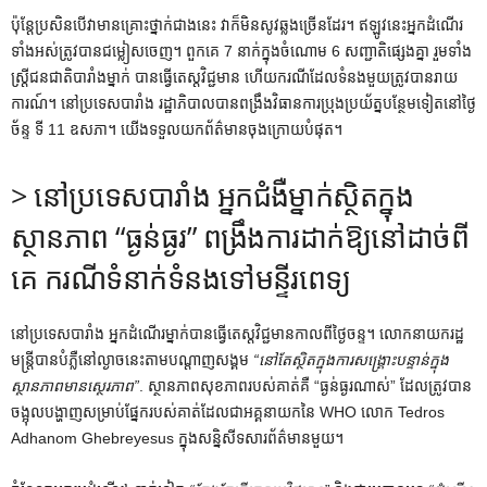
ប៉ុន្តែ​ប្រសិន​បើ​វា​មាន​គ្រោះថ្នាក់​ជាង​នេះ វា​ក៏​មិន​សូវ​ឆ្លង​ច្រើន​ដែរ។ ឥឡូវនេះអ្នកដំណើរ
ទាំងអស់ត្រូវបានជម្លៀសចេញ។ ពួកគេ 7 នាក់ក្នុងចំណោម 6 សញ្ជាតិផ្សេងគ្នា រួមទាំង
ស្ត្រីជនជាតិបារាំងម្នាក់ បានធ្វើតេស្តវិជ្ជមាន ហើយករណីដែលទំនងមួយត្រូវបានរាយ
ការណ៍។ នៅប្រទេសបារាំង រដ្ឋាភិបាលបានពង្រឹងវិធានការប្រុងប្រយ័ត្នបន្ថែមទៀតនៅថ្ងៃ
ច័ន្ទ ទី 11 ឧសភា។ យើងទទួលយកព័ត៌មានចុងក្រោយបំផុត។
> នៅប្រទេសបារាំង អ្នកជំងឺម្នាក់ស្ថិតក្នុង
ស្ថានភាព “ធ្ងន់ធ្ងរ” ពង្រឹងការដាក់ឱ្យនៅដាច់ពី
គេ ករណីទំនាក់ទំនងទៅមន្ទីរពេទ្យ
នៅប្រទេសបារាំង អ្នកដំណើរម្នាក់បានធ្វើតេស្តវិជ្ជមានកាលពីថ្ងៃចន្ទ។ លោកនាយក​រដ្ឋ
មន្ត្រី​បាន​បំភ្លឺ​នៅ​ល្ងាច​នេះ​តាម​បណ្តាញ​សង្គម​
“នៅតែស្ថិតក្នុងការសង្គ្រោះបន្ទាន់ក្នុង
ស្ថានភាពមានស្ថេរភាព”
. ស្ថានភាពសុខភាពរបស់គាត់គឺ “ធ្ងន់ធ្ងរណាស់” ដែលត្រូវបាន
ចង្អុលបង្ហាញសម្រាប់ផ្នែករបស់គាត់ដែលជាអគ្គនាយកនៃ WHO លោក Tedros
Adhanom Ghebreyesus ក្នុងសន្និសីទសារព័ត៌មានមួយ។