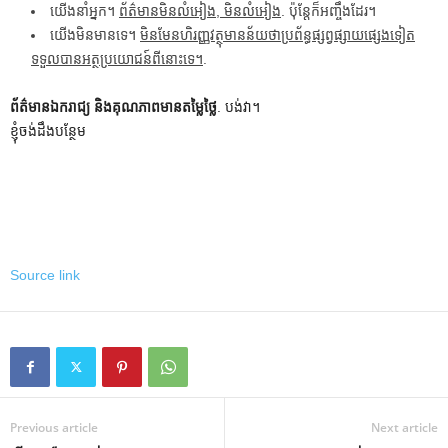
យើងនាំអ្នក។
ព័ត៌មានមិនលំអៀង, មិនលំអៀង
. ប៉ុន្តែក៏អញ្ចឹងដែរ។
យើងមិនមានទេ។
មិនមែនហិរញ្ញវត្ថុមានន័យថាប្រព័ន្ធផ្សព្វផ្សាយផ្សេងទៀត
ទទួលបានអត្ថប្រយោជន៍ពីនោះទេ។
.
ព័ត៌មានឯករាជ្យ និងគុណភាពមានតម្លៃថ្លៃ
. បង់វា។
ខ្ញុំចង់ដឹងបន្ថែម
Source link
Previous article
Next article