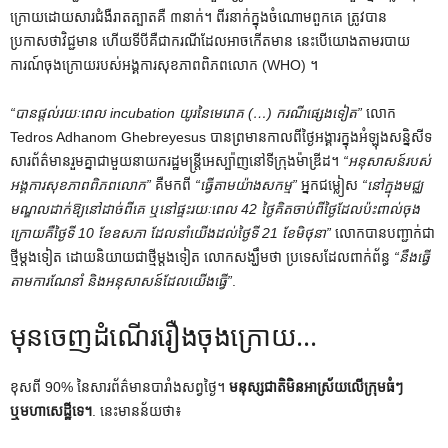
ក្រោយដោយសារជំងឺរាតត្បាតគឺ ៣នាក់។ ពីរនាក់ក្នុងចំណោមពួកគេ ត្រូវបាន
ប្រកាសថាវិជ្ជមាន ហើយទីបីគឺជាករណីដែលអាចកើតមាន នេះបើយោងតាមរបាយ
ការណ៍ចុងក្រោយរបស់អង្គការសុខភាពពិភពលោក (WHO) ។
“បានផ្តល់រយៈពេល incubation យូរនៃមេរោគ (…) ករណីផ្សេងទៀត”
លោក
Tedros Adhanom Ghebreyesus បានព្រមានកាលពីថ្ងៃអង្គារក្នុងអំឡុងសន្និសីទ
សារព័ត៌មានរួមគ្នាជាមួយនាយករដ្ឋមន្ត្រីអេស្ប៉ាញនៅទីក្រុងម៉ាឌ្រីដ។
“អនុសាសន៍របស់
អង្គការសុខភាពពិភពលោក”
គឺមកពី
“ធ្វើតាមយ៉ាងសកម្ម”
អ្នកជម្លៀស
“នៅក្នុងមជ្ឈ
មណ្ឌលដាក់ឱ្យនៅដាច់ពីគេ ឬនៅផ្ទះរយៈពេល 42 ថ្ងៃគិតចាប់ពីថ្ងៃដែលប៉ះពាល់ចុង
ក្រោយគឺថ្ងៃទី 10 ខែឧសភា ដែលនាំយើងដល់ថ្ងៃទី 21 ខែមិថុនា”
លោក​បាន​បញ្ជាក់​ជា​
ថ្មី​ម្តង​ទៀត ដោយ​និយាយ​ជា​ថ្មី​ម្តង​ទៀត លោក​សង្ឃឹម​ថា ប្រទេស​ដែល​ពាក់ព័ន្ធ
“នឹងធ្វើ
តាមការណែនាំ និងអនុសាសន៍ដែលយើងធ្វើ”
.
មុន​ចេញ​ដំណើរ​រឿង​ចុង​ក្រោយ…
ខុសពី 90% នៃសារព័ត៌មានបារាំងសព្វថ្ងៃ។
មនុស្សជាតិមិនអាស្រ័យលើក្រុមធំៗ
ឬមហាសេដ្ឋីទេ។
. នេះមានន័យថា៖