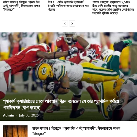
লাইভ ফায়ার। গিরোন্ডে “প্রথম দিন
লিগ 1। রেসিং ক্লাব ডি স্ট্রাসবার্গ
গাজায় গণহত্যা: ইস্রায়েলে 2,500
একটু আশাবাদী”, বিসকারোসে আগুন
ইয়োনি গোমিসকে আবার বেভারেনকে ধার
টিরও বেশি ভারতীয় অস্ত্র সরবরাহের
“নিয়ন্ত্রনে”
দিয়েছে
সাথে, নরেন্দ্র মোদি বেঞ্জামিন নেতানিয়াহুর
সহযোগী স্বীকার করেছেন
প্যাকার্স ক্যারিয়ারের নেতা আহমান গ্রিন বলেছেন যে তার প্রাথমিক পর্যায়ে
পারকিনসন রোগ রয়েছে
Admin
-
July 30, 2026
লাইভ ফায়ার। গিরোন্ডে “প্রথম দিন একটু আশাবাদী”, বিসকারোসে আগুন
“নিয়ন্ত্রনে”