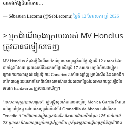
បានដាក់ឱ្យដំណើរការ…
— Sébastien Lecornu (@SebLecornu)
ថ្ងៃទី 12 ខែឧសភា ឆ្នាំ 2026
> អ្នកដំណើរចុងក្រោយរបស់ MV Hondius
ត្រូវបានជម្លៀសចេញ
MV Hondius កំពុងធ្វើដំណើរទៅកាន់ប្រទេសហូឡង់នៅថ្ងៃអង្គារទី 12 ឧសភា ដែល
ជាកន្លែងដែលវាត្រូវបានគេរំពឹងទុកនៅថ្ងៃអាទិត្យទី 17 ឧសភា បន្ទាប់ពីការជម្លៀស
ក្រោមការការពារខ្ពស់នៅប្រជុំកោះ Canaries របស់អេស្ប៉ាញ អ្នកដំណើរ និងសមាជិក
នាវិកជាងមួយរយនាក់នៃកប៉ាល់ទេសចរណ៍នេះដែលជាកន្លែងដែលមានការផ្ទុះឡើងនៃ
មេរោគ hantavirus ត្រូវបានរកឃើញ។
“បេសកកម្មត្រូវបានសម្រេច”,
រដ្ឋមន្ត្រីសុខាភិបាលអេស្ប៉ាញ Monica Garcia រីករាយ
នៅល្ងាចថ្ងៃចន្ទ នៅមាត់សមុទ្រនៃកំពង់ផែ Granadilla de Abona នៅលើកោះ
Tenerife ។
“យើងបានជម្លៀសអ្នកដំណើរ និងសមាជិកនាវិកចំនួន 125 នាក់មកពី
23 ប្រទេស ដែលបានត្រឡប់មកផ្ទះវិញហើយ ឬកំពុងត្រូវបានធ្វើមាតុភូមិនិវត្តន៍”
នាង