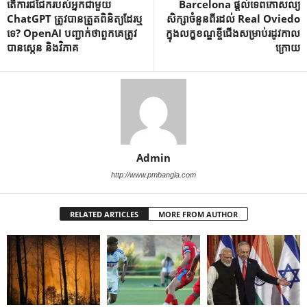
តើការជជែករបស់អ្នកជាមួយ
Barcelona ផ្តល់​ទេពកោសល្យ​
ChatGPT ត្រូវបានត្រួតពិនិត្យដែរឬ
សិក្សា​ចំនួន​ពីរ​ដល់​ Real Oviedo
ទេ? OpenAI បញ្ជាក់ថាពួកគេត្រូវ
ក្នុង​លក្ខខណ្ឌ​ខ្ចី​ជើង​សម្រាប់​រដូវ​កាល​
បានស្កេន និងវិភាគ
ក្រោយ
Admin
http://www.pmbangla.com
RELATED ARTICLES
MORE FROM AUTHOR