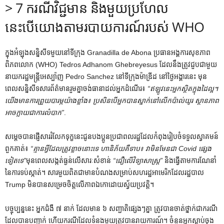
> 7 ករណីវិជ្ជមាន និងមួយប្រហែល
នេះបើយោងតាមរបាយការណ៍របស់ WHO
ក្នុងអំឡុងសន្និសីទមួយនៅទីក្រុង Granadilla de Abona ប្រធានអង្គការសុខភាព
ពិភពលោក (WHO) Tedros Adhanom Ghebreyesus ដែលនឹងត្រូវជួបជាមួយ
នាយករដ្ឋមន្ត្រីអេស្ប៉ាញ Pedro Sanchez នៅទីក្រុងម៉ាឌ្រីដ នៅថ្ងៃអង្គារនេះ មុន
ពេលសន្និសីទសារព័ត៌មានរួមគ្នាចង់ធានាដល់អ្នកដំណើរ៖
“ឥឡូវនេះអ្នកស្ថិតក្នុងដៃល្អ។
យើងមានការព្រួយបារម្ភយ៉ាងខ្លាំង៖ ប្រសិនបើអ្នកបានស្នាក់នៅលើកប៉ាល់យូរ ស្ថានភាព
អាចក្លាយជាការលំបាក”
.
សម្តេច​បាន​ផ្ញើ​សារ​រំលែក​ទុក្ខ​នេះ​ជូន​បងប្អូន​ប្រជាពលរដ្ឋ​ដែល​កំពុង​រៀបចំ​ទទួល​ស្វាគមន៍​
ពួកគាត់​៖
“គ្មានអ្វីដែលត្រូវខ្លាចនោះទេ ហានិភ័យគឺទាប៖ វាមិនមែនជា Covid ផ្សេង
ទៀតទេ”
មុនពេលសង្កត់ធ្ងន់លើសារៈសំខាន់
“ជឿលើវិទ្យាសាស្ត្រ”
និងធ្វើតាមការណែនាំ
នៃការទប់ស្កាត់។ សារមួយពិតជាមានបំណងសម្រាប់សហរដ្ឋអាមេរិកដែលរដ្ឋបាល
Trump មិនបានសម្រេចចិត្តលើភាពឯកោដោយស្វ័យប្រវត្តិ។
បច្ចុប្បន្ននេះ អ្នកជំងឺ ៧ នាក់ ដែលមាន ៦ សញ្ជាតិផ្សេងៗគ្នា ត្រូវបានចាត់ថ្នាក់ជាករណី
ដែលបានបញ្ជាក់ ហើយករណីដែលទំនងមួយត្រូវបានរាយការណ៍។ ចំនួនអ្នកស្លាប់ចុង