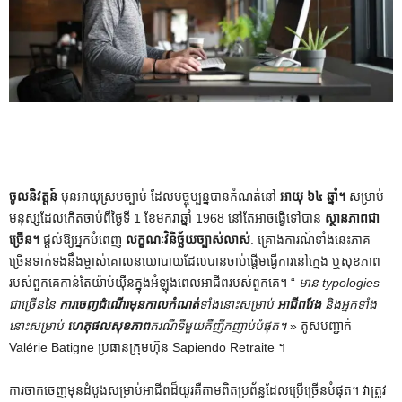
ចូលនិវត្តន៍
មុនអាយុស្របច្បាប់ ដែលបច្ចុប្បន្នបានកំណត់នៅ
អាយុ ៦៤ ឆ្នាំ។
សម្រាប់
មនុស្សដែលកើតចាប់ពីថ្ងៃទី 1 ខែមករាឆ្នាំ 1968 នៅតែអាចធ្វើទៅបាន
ស្ថានភាពជា
ច្រើន។
ផ្តល់ឱ្យអ្នកបំពេញ
លក្ខណៈវិនិច្ឆ័យច្បាស់លាស់
. គ្រោងការណ៍ទាំងនេះភាគ
ច្រើនទាក់ទងនឹងម្ចាស់គោលនយោបាយដែលបានចាប់ផ្តើមធ្វើការនៅក្មេង ឬសុខភាព
របស់ពួកគេកាន់តែយ៉ាប់យ៉ឺនក្នុងអំឡុងពេលអាជីពរបស់ពួកគេ។ “
មាន typologies
ជាច្រើននៃ
ការចេញដំណើរមុនកាលកំណត់
ទាំងនោះសម្រាប់
អាជីពវែង
និងអ្នកទាំង
នោះសម្រាប់
ហេតុផលសុខភាព
ករណីទីមួយគឺញឹកញាប់បំផុត។
» គូសបញ្ជាក់
Valérie Batigne ប្រធានក្រុមហ៊ុន Sapiendo Retraite ។
ការចាកចេញមុនដំបូងសម្រាប់អាជីពដ៏យូរគឺតាមពិតប្រព័ន្ធដែលប្រើច្រើនបំផុត។ វាត្រូវ