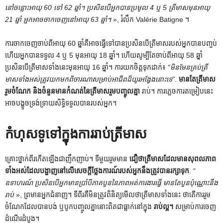
នៅចន្លោះអាយុ 60 ទៅ 62 ឆ្នាំ។ ប្រសិនបើអ្នកបានប្រមូល 4 ឬ 5 ត្រីមាសមុនអាយុ
21 ឆ្នាំ អ្នកអាចចាកចេញនៅអាយុ 63 ឆ្នាំ។
», រំលឹក Valérie Batigne ។
ការចាកចេញចាប់ពីអាយុ 60 ឆ្នាំគឺអាចធ្វើទៅបានប្រសិនបើត្រីមាសរបស់អ្នកបានបញ្ចប់
ហើយអ្នកបានទទួល 4 ឬ 5 មុនអាយុ 18 ឆ្នាំ។ ហើយសូម្បីតែចាប់ពីអាយុ 58 ឆ្នាំ
ប្រសិនបើត្រីមាសទាំងនេះមុនអាយុ 16 ឆ្នាំ។ ការយកចិត្តទុកដាក់៖
“មិនមែនគ្រប់ត្រី
មាសទាំងអស់ត្រូវយកមកពិចារណាសម្រាប់អាជីពដ៏យូរអង្វែងនោះទេ”
.
មានតែត្រីមាស
រួមចំណែក និងចំនួនមានកំណត់នៃត្រីមាសរួមបញ្ចូលគ្នា
រាប់។ ការភ្លេចការតម្រៀបនេះ
អាចបង្ខូចទ្រង់ទ្រាយសិទ្ធិទទួលបានរបស់អ្នក។
កំហុសទូទៅក្នុងការរាប់ត្រីមាស
គ្រោះថ្នាក់ពីរកើតឡើងជាញឹកញាប់។ ទីមួយរួមមាន
ជឿថាត្រីមាសដែលមានសុពលភាព
ទាំងអស់ដែលបង្ហាញនៅលើសេចក្តីថ្លែងការណ៍របស់អ្នកនឹងត្រូវបានរក្សាទុក
. “
ឧទាហរណ៍ ប្រសិនបើអ្នកមានប្រាំបីភាគបួននៃភាពអត់ការងារធ្វើ មានតែបួនប៉ុណ្ណោះនឹង
រាប់
», ព្រមានអ្នកជំនាញ។ ទីពីរគឺមិនត្រូវពិនិត្យមើលថាត្រីមាសទាំងនេះ ថាតើការរួម
ចំណែកដែលបានបង់ ឬបូកបញ្ចូលគ្នានោះពិតជាធ្លាក់នៅក្នុង
រាប់ល្អ។
សម្រាប់ការចេញ
ដំណើរដំបូង។