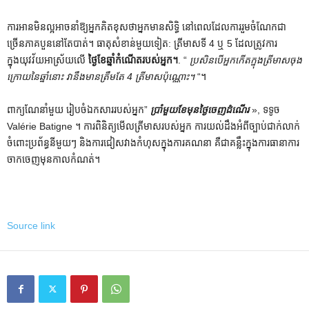
ការអានមិនល្អអាចនាំឱ្យអ្នកគិតខុសថាអ្នកមានសិទ្ធិ នៅពេលដែលការរួមចំណែកជា
ច្រើនភាគបួននៅតែបាត់។ ធាតុសំខាន់មួយទៀត: ត្រីមាសទី 4 ឬ 5 ដែលត្រូវការ
ក្នុងយុវវ័យអាស្រ័យលើ
ថ្ងៃខែឆ្នាំកំណើតរបស់អ្នក។
. “
ប្រសិនបើអ្នកកើតក្នុងត្រីមាសចុង
ក្រោយនៃឆ្នាំនោះ វានឹងមានត្រឹមតែ 4 ត្រីមាសប៉ុណ្ណោះ។
“។
ពាក្យណែនាំមួយ រៀបចំឯកសាររបស់អ្នក”
ប្រាំមួយខែមុនថ្ងៃចេញដំណើរ
», ទទូច
Valérie Batigne ។ ការពិនិត្យមើលត្រីមាសរបស់អ្នក ការយល់ដឹងអំពីច្បាប់ជាក់លាក់
ចំពោះប្រព័ន្ធនីមួយៗ និងការជៀសវាងកំហុសក្នុងការគណនា គឺជាគន្លឹះក្នុងការធានាការ
ចាកចេញមុនកាលកំណត់។
Source link