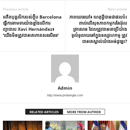
Previous article
Next article
អតីតបុគ្គលិករបស់ក្លឹប Barcelona
ភាពឃោរឃៅ៖ ហេតុអ្វីបានជាផលប៉ះ
ធ្វើការទាមទារយ៉ាងខ្លាំងលើការ
ពាល់លើសុខភាពកម្មករនៃអ៊ុល
ព្យាបាល Xavi Hernández៖
ត្រាសោន ដែលត្រូវបានគេប្រើយ៉ាង
‘យើងមិនត្រូវបានគេកោតសរសើរទេ’
ទូលំទូលាយនៅក្នុងឧស្សាហកម្ម ត្រូវ
បានគេស្គាល់យ៉ាងអន់ដូច្នេះ?
Admin
http://www.pmbangla.com
RELATED ARTICLES
MORE FROM AUTHOR