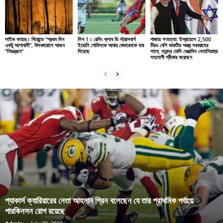
লাইভ ফায়ার। গিরোন্ডে “প্রথম দিন
লিগ 1। রেসিং ক্লাব ডি স্ট্রাসবার্গ
গাজায় গণহত্যা: ইস্রায়েলে 2,500
একটু আশাবাদী”, বিসকারোসে আগুন
ইয়োনি গোমিসকে আবার বেভারেনকে ধার
টিরও বেশি ভারতীয় অস্ত্র সরবরাহের
“নিয়ন্ত্রনে”
দিয়েছে
সাথে, নরেন্দ্র মোদি বেঞ্জামিন নেতানিয়াহুর
সহযোগী স্বীকার করেছেন
প্যাকার্স ক্যারিয়ারের নেতা আহমান গ্রিন বলেছেন যে তার প্রাথমিক পর্যায়ে
পারকিনসন রোগ রয়েছে