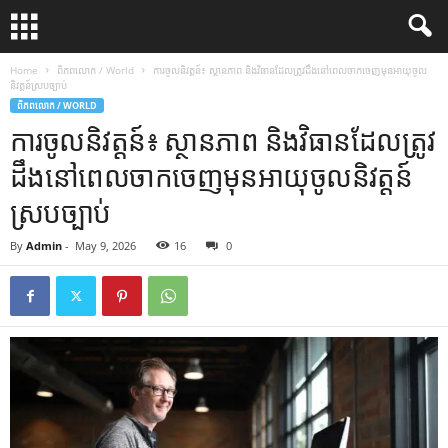
Home
ពិភពលោក / World
ការចូលនិវត្តន៍៖ ស្ថានភាព និងវិធានដែលត្រូវដឹងនៅពេលចាកចេញមុនអាយុចូល
និវត្តន៍ស្របច្បាប់
ពិភពលោក / WORLD
ការចូលនិវត្តន៍៖ ស្ថានភាព និងវិធានដែលត្រូវ
ដឹងនៅពេលចាកចេញមុនអាយុចូលនិវត្តន៍
ស្របច្បាប់
By
Admin
-
May 9, 2026
16
0