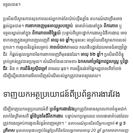
ទទួលបាន។
ប្រសិនបើស្ថានភាពសុខភាពរបស់អ្នកកាន់តែយ៉ាប់យ៉ឺនខ្លាំង ឧបករណ៍ជាច្រើនអាច
ផ្តល់ជូនបាន។
ការចាកចេញមុនអាយុស្របច្បាប់
. ធានារ៉ាប់រងនៅក្នុង
ពិការភាព
ឬ
ទទួលស្គាល់នៅក្នុង
ពិការភាពអចិន្រ្តៃយ៍
(បន្ទាប់ពីគ្រោះថ្នាក់ការងារឬជំងឺការងារ) អាច
ចាកចេញក្នុងអត្រាពេញលេញពី
អាយុ 60 ឆ្នាំ។
ឬមុននេះ អាស្រ័យលើស្ថានភាពរបស់
ពួកគេ។ ការចូលនិវត្តន៍សម្រាប់
ភាពលំបាក
តាមរយៈគណនីបង្ការដែលមានជំនាញវិជ្ជា
ជីវៈ ក៏ផ្តល់នូវលទ្ធភាពនៃការចាកចេញពីមុនផងដែរ។
អាយុ ៦២ ឆ្នាំ។
ប្រសិនបើពិន្ទុ
គ្រប់គ្រាន់ត្រូវបានប្រមូល។ សំណើទាំងនេះទាមទារ
ឯកសារគាំទ្រផ្នែកវេជ្ជសាស្រ្ត ឬវិជ្ជា
ជីវៈ
និង ក
ការពិនិត្យស៊ីជម្រៅ
តាមរយៈធុង។ ការទន្ទឹងរង់ចាំផ្នែករដ្ឋបាលគឺចាំបាច់
ដើម្បីជៀសវាងការមើលឃើញសំណើរបស់អ្នកត្រូវបានពន្យារពេល។
ទាញយកអត្ថប្រយោជន៍ពីប្រព័ន្ធការងារវែង
ដើម្បីទាញយកអត្ថប្រយោជន៍ពី
ប្រព័ន្ធការងារវែង
អ្នកត្រូវតែមានសុពលភាពចំនួនជាក់
លាក់នៃត្រីមាសពី
ឆ្នាំដំបូងនៃជីវិតការងារ
. បន្ទាប់មកប្រមូលរយៈពេលធានារ៉ាប់រងដែល
ត្រូវការសម្រាប់ការចូលនិវត្តន៍ពេញអត្រា។ “
ឧទាហរណ៍ប្រសិនបើអ្នកបញ្ជាក់
4 ឬ 5
ត្រីមាស
មុនពេលចុងបញ្ចប់នៃឆ្នាំប្រតិទិនដែលអ្នកមានអាយុ 20 ឆ្នាំ អ្នកអាចចាកចេញ