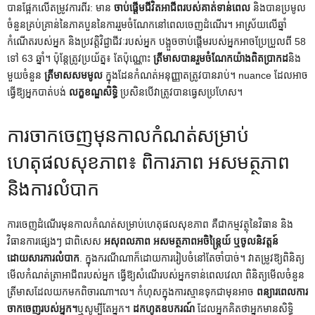
បានផ្អែកលើតម្រូវការពីរ: មាន
ចាប់ផ្តើមជីវិតអាជីពរបស់គាត់ទាន់ពេល
និងបានប្រមូល
ចំនួនគ្រប់គ្រាន់នៃភាគបួននៃការរួមចំណែកនៅពេលចេញដំណើរ។ អាស្រ័យលើឆ្នាំ
កំណើតរបស់អ្នក និងប្រវត្តិវិជ្ជាជីវៈរបស់អ្នក បង្អួចចាប់ផ្តើមរបស់អ្នកអាចប្រែប្រួលពី 58
ទៅ 63 ឆ្នាំ។ ប៉ុន្តែត្រូវប្រយ័ត្ន៖ តែប៉ុណ្ណោះ
ត្រីមាសបានរួមចំណែកយ៉ាងពិតប្រាកដ
និង
មួយចំនួន
ត្រីមាសសមមូល
ក្នុងដែនកំណត់អនុញ្ញាតត្រូវបានរាប់។ nuance ដែលអាច
ធ្វើឱ្យអ្នកបាត់បង់
លក្ខខណ្ឌសិទ្ធិ
ប្រសិនបើវាត្រូវបានធ្វេសប្រហែស។
ការចាកចេញមុនកាលកំណត់សម្រាប់
ហេតុផលសុខភាព៖ ពិការភាព អសមត្ថភាព
និងការលំបាក
ការចេញដំណើរមុនកាលកំណត់សម្រាប់ហេតុផលសុខភាព គឺជាកម្មវត្ថុនៃវិធាន និង
វិធានការផ្សេងៗ ជាពិសេស
អសុពលភាព អសមត្ថភាពអចិន្ត្រៃយ៍ ឬចូលនិវត្តន៍
ដោយសារការលំបាក
. ក្នុងករណីណាក៏ដោយការរៀបចំនៅតែចាំបាច់។ វាតម្រូវឱ្យពិនិត្យ
មើលកំណត់ត្រាអាជីពរបស់អ្នក ធ្វើឱ្យសំណើរបស់អ្នកទាន់ពេលវេលា ពិនិត្យមើលចំនួន
ត្រីមាសដែលយកមកពិចារណា។ល។ កំហុសក្នុងការស្មានទុកជាមុនអាច
ពន្យារពេលការ
ចាកចេញរបស់អ្នក។
ឬសូម្បីតែអ្នក។
ដកហូតឧបករណ៍
ដែលអ្នកគិតថាអ្នកមានសិទ្ធិ