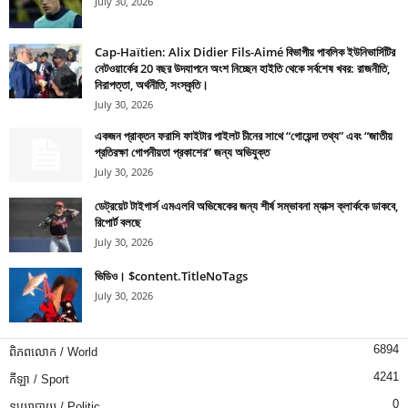
July 30, 2026
Cap-Haïtien: Alix Didier Fils-Aimé বিভাগীয় পাবলিক ইউনিভার্সিটির
নেটওয়ার্কের 20 বছর উদযাপনে অংশ নিচ্ছেন হাইতি থেকে সর্বশেষ খবর: রাজনীতি,
নিরাপত্তা, অর্থনীতি, সংস্কৃতি।
July 30, 2026
একজন প্রাক্তন ফরাসি ফাইটার পাইলট চীনের সাথে “গোয়েন্দা তথ্য” এবং “জাতীয়
প্রতিরক্ষা গোপনীয়তা প্রকাশের” জন্য অভিযুক্ত
July 30, 2026
ডেট্রয়েট টাইগার্স এমএলবি অভিষেকের জন্য শীর্ষ সম্ভাবনা ম্যাক্স ক্লার্ককে ডাকবে,
রিপোর্ট বলছে
July 30, 2026
ভিডিও। $content.TitleNoTags
July 30, 2026
6894
ពិភពលោក / World
4241
កីឡា / Sport
0
នយោបាយ / Politic