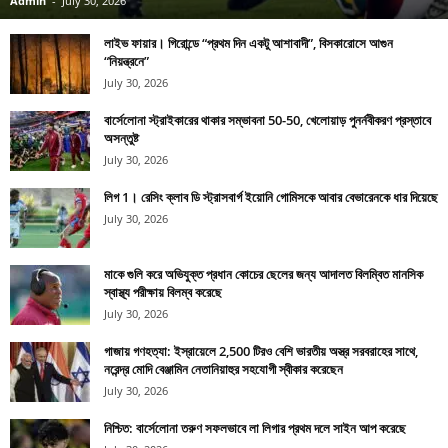
Admin
-
July 30, 2026
লাইভ ফায়ার। গিরোন্ডে “প্রথম দিন একটু আশাবাদী”, বিসকারোসে আগুন
“নিয়ন্ত্রনে”
July 30, 2026
বার্সেলোনা স্ট্রাইকারের থাকার সম্ভাবনা 50-50, খেলোয়াড় পুনর্নবীকরণ প্রস্তাবে
অসন্তুষ্ট
July 30, 2026
লিগ 1। রেসিং ক্লাব ডি স্ট্রাসবার্গ ইয়োনি গোমিসকে আবার বেভারেনকে ধার দিয়েছে
July 30, 2026
মাকে গুলি করে অভিযুক্ত প্রধান কোচের ছেলের জন্য আদালত বিলম্বিত মানসিক
স্বাস্থ্য পরীক্ষায় বিলম্ব করেছে
July 30, 2026
গাজায় গণহত্যা: ইস্রায়েলে 2,500 টিরও বেশি ভারতীয় অস্ত্র সরবরাহের সাথে,
নরেন্দ্র মোদি বেঞ্জামিন নেতানিয়াহুর সহযোগী স্বীকার করেছেন
July 30, 2026
নিশ্চিত: বার্সেলোনা তরুণ সফলভাবে লা লিগার প্রথম দলে সাইন আপ করেছে