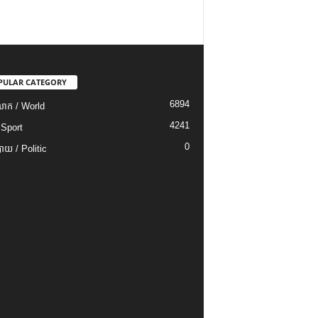
PULAR CATEGORY
6894
ោក / World
4241
 Sport
0
យ / Politic