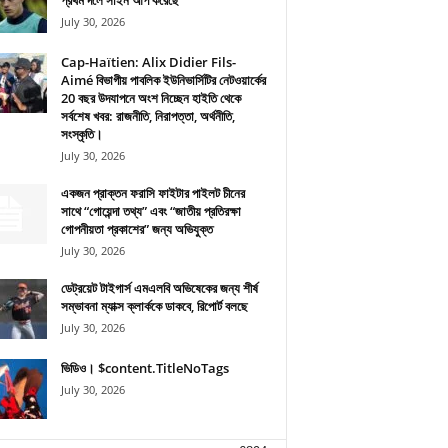
প্রথম দলে সাইন আপ করেছে
July 30, 2026
Cap-Haïtien: Alix Didier Fils-
Aimé বিভাগীয় পাবলিক ইউনিভার্সিটির নেটওয়ার্কের
20 বছর উদযাপনে অংশ নিচ্ছেন হাইতি থেকে
সর্বশেষ খবর: রাজনীতি, নিরাপত্তা, অর্থনীতি,
সংস্কৃতি।
July 30, 2026
একজন প্রাক্তন ফরাসি ফাইটার পাইলট চীনের
সাথে “গোয়েন্দা তথ্য” এবং “জাতীয় প্রতিরক্ষা
গোপনীয়তা প্রকাশের” জন্য অভিযুক্ত
July 30, 2026
ডেট্রয়েট টাইগার্স এমএলবি অভিষেকের জন্য শীর্ষ
সম্ভাবনা ম্যাক্স ক্লার্ককে ডাকবে, রিপোর্ট বলছে
July 30, 2026
ভিডিও। $content.TitleNoTags
July 30, 2026