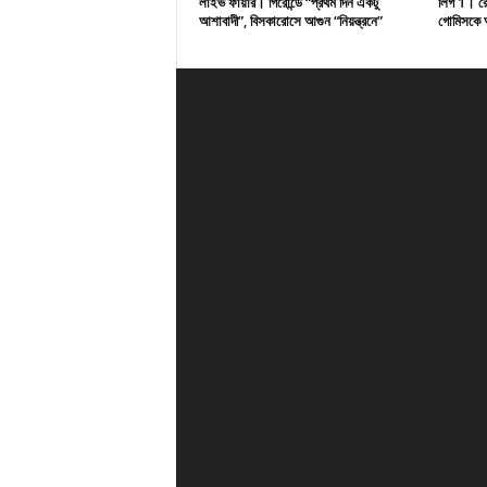
লাইভ ফায়ার। গিরোন্ডে “প্রথম দিন একটু
লিগ 1। রেসি
আশাবাদী”, বিসকারোসে আগুন “নিয়ন্ত্রনে”
গোমিসকে আ