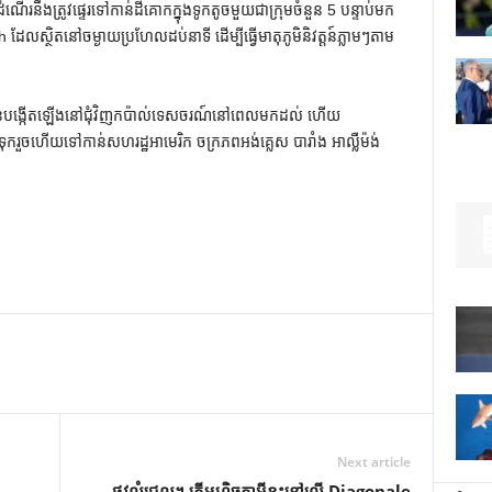
កដំណើរនឹងត្រូវផ្ទេរទៅកាន់ដីគោកក្នុងទូកតូចមួយជាក្រុមចំនួន 5 បន្ទាប់មក
ែលស្ថិតនៅចម្ងាយប្រហែលដប់នាទី ដើម្បីធ្វើមាតុភូមិនិវត្តន៍ភ្លាមៗតាម
ូវបានបង្កើតឡើងនៅជុំវិញកប៉ាល់ទេសចរណ៍នៅពេលមកដល់ ហើយ
ោងទុករួចហើយទៅកាន់សហរដ្ឋអាមេរិក ចក្រភពអង់គ្លេស បារាំង អាល្លឺម៉ង់
Next article
ផ្លូវលំជ្រុល។ តើមហិច្ឆតាអ្វីខ្លះនៅលើ Diagonale