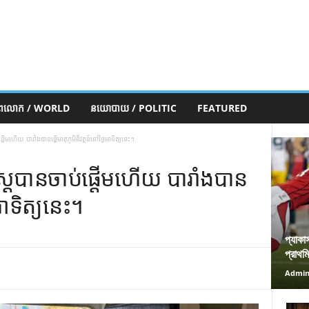
ភពលោក / WORLD
នយោបាយ / POLITIC
FEATURED
្តើមហើយ បារាំងបានធ្វើមាតុភូមិនិវត្តន៍នៅថ្ងៃអាទិត្យនេះ។
ស្រ្តបានចាប់ផ្តើមហើយ បារាំងបាន
ៃអាទិត្យនេះ។
প্যাকা
প্রাথম
Admi