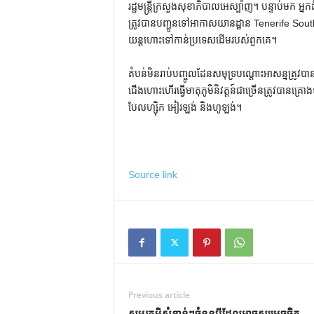
រដ្ឋមន្ត្រីក្រសួងសុខាភិបាលអេស្ប៉ាញ។ បន្ទាប់មក អ្ន
ត្រូវបានបញ្ជូនទៅអាកាសយានដ្ឋាន Tenerife South ដ
យន្តហោះទៅកាន់ប្រទេសដើមរបស់ពួកគេ។
តំបន់មិនរាប់បញ្ចូលដែនសមុទ្របណ្តោះអាសន្នត្រ
ជើងហោះហើរធ្វើមាតុភូមិនិវត្តន៍ជាច្រើនត្រូវបានគ្រ
បែលហ្ស៊ិក អៀរឡង់ និងហូឡង់។
Source link
Previous article
សមរភូមិសំខាន់ៗចំនួនបីដែលអាចសម្រេចចិត្ត