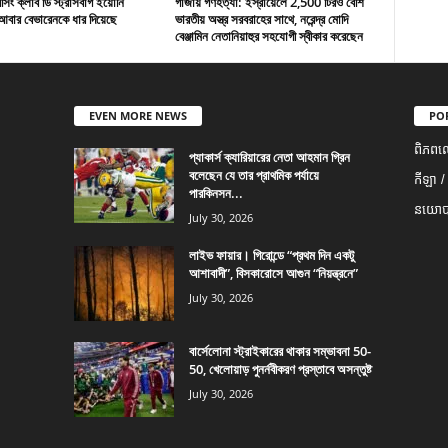
ং ক্লাব ডি স্ট্রাসবার্গ ইয়োনি
গাজায় গণহত্যা: ইস্রায়েলে 2,500 টিরও বেশি
বার বেভারেনকে ধার দিয়েছে
ভারতীয় অস্ত্র সরবরাহের সাথে, নরেন্দ্র মোদি
বেঞ্জামিন নেতানিয়াহুর সহযোগী স্বীকার করেছেন
EVEN MORE NEWS
PO
ពិភពល
প্যাকার্স ক্যারিয়ারের নেতা আহমান গ্রিন
বলেছেন যে তার প্রাথমিক পর্যায়ে
កីឡា /
পারকিনসন...
នយោបា
July 30, 2026
লাইভ ফায়ার। গিরোন্ডে “প্রথম দিন একটু
আশাবাদী”, বিসকারোসে আগুন “নিয়ন্ত্রনে”
July 30, 2026
বার্সেলোনা স্ট্রাইকারের থাকার সম্ভাবনা 50-
50, খেলোয়াড় পুনর্নবীকরণ প্রস্তাবে অসন্তুষ্ট
July 30, 2026