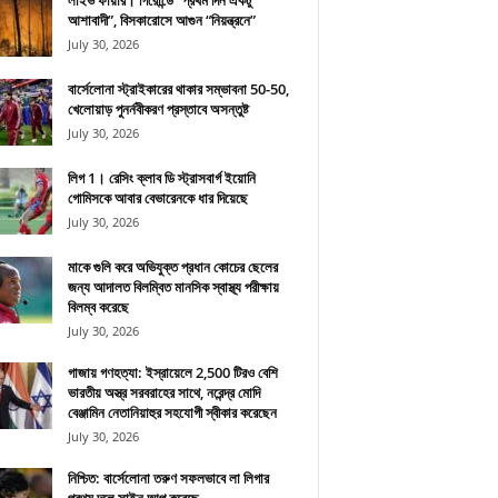
লাইভ ফায়ার। গিরোন্ডে “প্রথম দিন একটু
আশাবাদী”, বিসকারোসে আগুন “নিয়ন্ত্রনে”
July 30, 2026
বার্সেলোনা স্ট্রাইকারের থাকার সম্ভাবনা 50-50,
খেলোয়াড় পুনর্নবীকরণ প্রস্তাবে অসন্তুষ্ট
July 30, 2026
লিগ 1। রেসিং ক্লাব ডি স্ট্রাসবার্গ ইয়োনি
গোমিসকে আবার বেভারেনকে ধার দিয়েছে
July 30, 2026
মাকে গুলি করে অভিযুক্ত প্রধান কোচের ছেলের
জন্য আদালত বিলম্বিত মানসিক স্বাস্থ্য পরীক্ষায়
বিলম্ব করেছে
July 30, 2026
গাজায় গণহত্যা: ইস্রায়েলে 2,500 টিরও বেশি
ভারতীয় অস্ত্র সরবরাহের সাথে, নরেন্দ্র মোদি
বেঞ্জামিন নেতানিয়াহুর সহযোগী স্বীকার করেছেন
July 30, 2026
নিশ্চিত: বার্সেলোনা তরুণ সফলভাবে লা লিগার