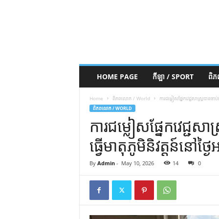
HOME PAGE
កីឡា / SPORT
ពិ
Home
ពិភពលោក / World
ការជម្លៀសផ្នែកវេជ្ជសាស្រ្តបានចាប់ផ
ពិភពលោក / WORLD
ការជម្លៀសផ្នែកវេជ្ជសា
ធ្វើមាតុភូមិនិវត្តន៍នៅថ្ង
By
Admin
-
May 10, 2026
14
0