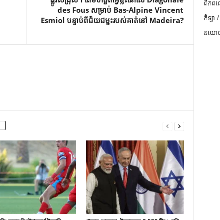
ពិភពល
des Fous សម្រាប់ Bas-Alpine Vincent
កីឡា /
Esmiol បន្ទាប់ពីជ័យជម្នះរបស់គាត់នៅ Madeira?
នយោបា