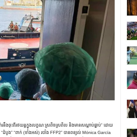
ើរនឹងចុះពីរថយន្តក្នុងលក្ខណៈស្រពិចស្រពិល និងមានសណ្តាប់ធ្នាប់” ដោយ
ាក់ “ដំបូង” “ពាក់ (ទាំងអស់) របាំង FFP2” បានពន្យល់ Mónica García