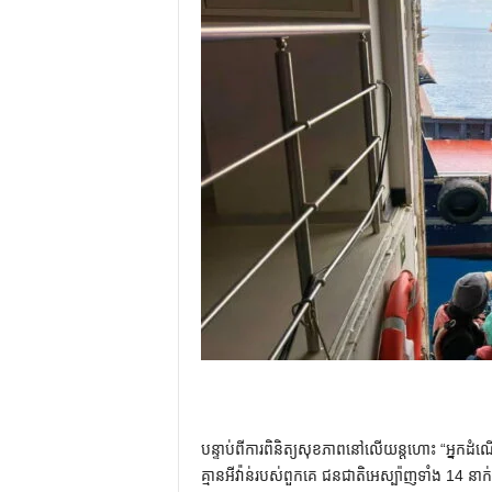
បន្ទាប់ពីការពិនិត្យសុខភាពនៅលើយន្តហោះ “អ្នកដំណ
គ្មានអីវ៉ាន់របស់ពួកគេ ជនជាតិអេស្ប៉ាញទាំង 14 ន