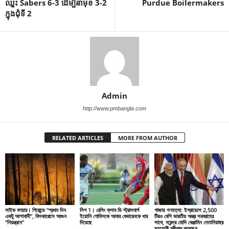
ឈ្នះ Sabers 6-3 ដើម្បីនាំមុខ 3-2
Purdue Boilermakers
ក្នុងជុំទី 2
Admin
http://www.pmbangla.com
RELATED ARTICLES
MORE FROM AUTHOR
লাইভ ফায়ার। গিরোন্ডে “প্রথম দিন
লিগ 1। রেসিং ক্লাব ডি স্ট্রাসবার্গ
গাজায় গণহত্যা: ইস্রায়েলে 2,500
একটু আশাবাদী”, বিসকারোসে আগুন
ইয়োনি গোমিসকে আবার বেভারেনকে ধার
টিরও বেশি ভারতীয় অস্ত্র সরবরাহের
“নিয়ন্ত্রনে”
দিয়েছে
সাথে, নরেন্দ্র মোদি বেঞ্জামিন নেতানিয়াহুর
সহযোগী স্বীকার করেছেন