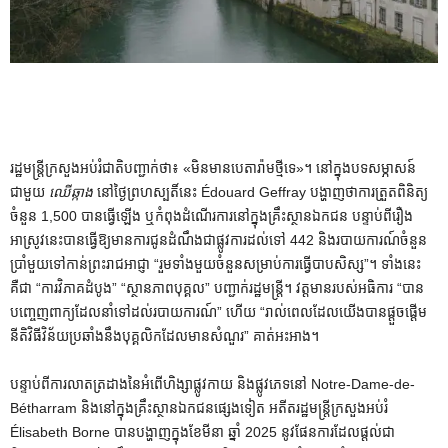
រដ្ឋមន្ត្រី​ក្រសួង​អប់រំ​ជាតិ​បញ្ជាក់​ថា​៖ «​មិន​មាន​បេតារ៉ាម​ថ្មី​ទេ​»។ នៅក្នុងបទសម្ភាសន៍
ជាមួយ
ឈើឆ្កាង
នៅថ្ងៃព្រហស្បតិ៍នេះ Édouard Geffray បង្ហាញថាការត្រួតពិនិត្យ
ចំនួន 1,500 បានធ្វើឡើង ឬកំពុងដំណើរការនៅក្នុងគ្រឹះស្ថានឯកជន បន្ទាប់ពីរឿង
អាស្រូវនេះបានធ្វើឱ្យមានការជូនដំណឹងជាផ្លូវការដល់ទៅ 442 និងរបាយការណ៍ចំនួន
ប្រាំមួយទៅកាន់ព្រះរាជអាជ្ញា “រួមទាំងមួយចំនួនសម្រាប់ការធ្វើបាបសិស្ស”។ ទាំងនេះ
គឺជា “ការវិភាគដំបូង” “ស្ថានភាពបុគ្គល” បញ្ជាក់រដ្ឋមន្ត្រី។ វត្តមានរបស់អធិការ “បាន
បញ្ចេញពាក្យដែលនាំទៅដល់របាយការណ៍” ហើយ “រាល់ពេលដែលយើងបានផ្តួចផ្តើម
នីតិវិធីវិន័យប្រឆាំងនឹងបុគ្គលិកដែលមានសំណួរ” គាត់អះអាង។
បន្ទាប់ពីការលាតត្រដាងនៃអំពើហិង្សាផ្លូវកាយ និងផ្លូវភេទនៅ Notre-Dame-de-
Bétharram និងនៅក្នុងគ្រឹះស្ថានឯកជនផ្សេងទៀត អតីតរដ្ឋមន្ត្រីក្រសួងអប់រំ
Élisabeth Borne បានបង្ហាញក្នុងខែមីនា ឆ្នាំ 2025 នូវផែនការដែលផ្តល់ជា