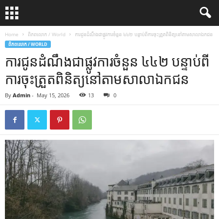
Home
ពិភពលោក / World
ការ​ជូន​ដំណឹង​ជា​ផ្លូវ​ការ​ចំនួន ៤៤២ បន្ទាប់​ពី​ការ​ចុះ​ត្រួត​ពិនិត្យ​នៅ​តាម​សាលា​ឯកជន
ពិភពលោក / WORLD
ការ​ជូន​ដំណឹង​ជា​ផ្លូវ​ការ​ចំនួន ៤៤២ បន្ទាប់​ពី​
ការ​ចុះ​ត្រួត​ពិនិត្យ​នៅ​តាម​សាលា​ឯកជន
By
Admin
-
May 15, 2026
13
0