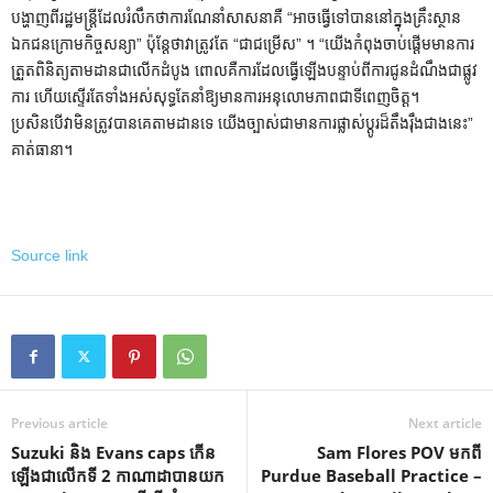
បង្ហាញពីរដ្ឋមន្ត្រីដែលរំលឹកថាការណែនាំសាសនាគឺ “អាចធ្វើទៅបាននៅក្នុងគ្រឹះស្ថាន
ឯកជនក្រោមកិច្ចសន្យា” ប៉ុន្តែថាវាត្រូវតែ “ជាជម្រើស” ។ “យើងកំពុងចាប់ផ្តើមមានការ
ត្រួតពិនិត្យតាមដានជាលើកដំបូង ពោលគឺការដែលធ្វើឡើងបន្ទាប់ពីការជូនដំណឹងជាផ្លូវ
ការ ហើយស្ទើរតែទាំងអស់សុទ្ធតែនាំឱ្យមានការអនុលោមភាពជាទីពេញចិត្ត។
ប្រសិនបើវាមិនត្រូវបានគេតាមដានទេ យើងច្បាស់ជាមានការផ្លាស់ប្តូរដ៏តឹងរ៉ឹងជាងនេះ”
គាត់ធានា។
Source link
Previous article
Next article
Suzuki និង Evans caps កើន
Sam Flores POV មកពី
ឡើងជាលើកទី 2 កាណាដាបានយក
Purdue Baseball Practice –