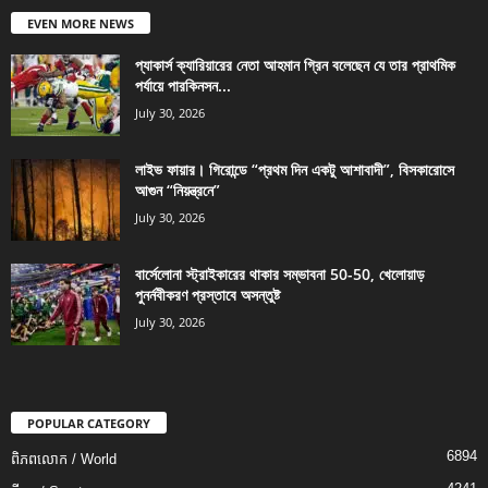
EVEN MORE NEWS
প্যাকার্স ক্যারিয়ারের নেতা আহমান গ্রিন বলেছেন যে তার প্রাথমিক
পর্যায়ে পারকিনসন...
July 30, 2026
লাইভ ফায়ার। গিরোন্ডে “প্রথম দিন একটু আশাবাদী”, বিসকারোসে
আগুন “নিয়ন্ত্রনে”
July 30, 2026
বার্সেলোনা স্ট্রাইকারের থাকার সম্ভাবনা 50-50, খেলোয়াড়
পুনর্নবীকরণ প্রস্তাবে অসন্তুষ্ট
July 30, 2026
POPULAR CATEGORY
6894
ពិភពលោក / World