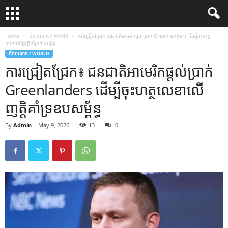
Home
ពិភពលោក / World
ការជ្រៀតជ្រែក៖ ជនជាតិអាមេរិកផ្តល់ប្រាក់ Greenlanders ដើម្បីចុះហត្ថ
លេខាលើញត្តិគាំទ្រឧបសម្ព័ន្ធ
ពិភពលោក / WORLD
ការជ្រៀតជ្រែក៖ ជនជាតិអាមេរិកផ្តល់ប្រាក់
Greenlanders ដើម្បីចុះហត្ថលេខាលើ
ញត្តិគាំទ្រឧបសម្ព័ន្ធ
By
Admin
-
May 9, 2026
13
0