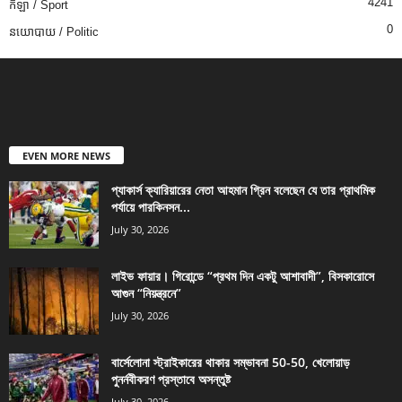
4241
កីឡា / Sport
0
នយោបាយ / Politic
EVEN MORE NEWS
প্যাকার্স ক্যারিয়ারের নেতা আহমান গ্রিন বলেছেন যে তার প্রাথমিক
পর্যায়ে পারকিনসন...
July 30, 2026
লাইভ ফায়ার। গিরোন্ডে “প্রথম দিন একটু আশাবাদী”, বিসকারোসে
আগুন “নিয়ন্ত্রনে”
July 30, 2026
বার্সেলোনা স্ট্রাইকারের থাকার সম্ভাবনা 50-50, খেলোয়াড়
পুনর্নবীকরণ প্রস্তাবে অসন্তুষ্ট
July 30, 2026