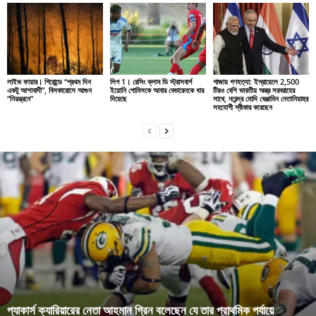
লাইভ ফায়ার। গিরোন্ডে “প্রথম দিন
লিগ 1। রেসিং ক্লাব ডি স্ট্রাসবার্গ
গাজায় গণহত্যা: ইস্রায়েলে 2,500
একটু আশাবাদী”, বিসকারোসে আগুন
ইয়োনি গোমিসকে আবার বেভারেনকে ধার
টিরও বেশি ভারতীয় অস্ত্র সরবরাহের
“নিয়ন্ত্রনে”
দিয়েছে
সাথে, নরেন্দ্র মোদি বেঞ্জামিন নেতানিয়াহুর
সহযোগী স্বীকার করেছেন
প্যাকার্স ক্যারিয়ারের নেতা আহমান গ্রিন বলেছেন যে তার প্রাথমিক পর্যায়ে