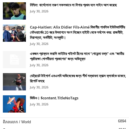
নিশ্চিত: বার্সেলোনা তরুণ সফলভাবে লা লিগার প্রথম দলে সাইন আপ করেছে
July 30, 2026
Cap-Haïtien: Alix Didier Fils-Aimé বিভাগীয় পাবলিক ইউনিভার্সিটির
নেটওয়ার্কের 20 বছর উদযাপনে অংশ নিচ্ছেন হাইতি থেকে সর্বশেষ খবর: রাজনীতি,
নিরাপত্তা, অর্থনীতি, সংস্কৃতি।
July 30, 2026
একজন প্রাক্তন ফরাসি ফাইটার পাইলট চীনের সাথে “গোয়েন্দা তথ্য” এবং “জাতীয়
প্রতিরক্ষা গোপনীয়তা প্রকাশের” জন্য অভিযুক্ত
July 30, 2026
ডেট্রয়েট টাইগার্স এমএলবি অভিষেকের জন্য শীর্ষ সম্ভাবনা ম্যাক্স ক্লার্ককে ডাকবে,
রিপোর্ট বলছে
July 30, 2026
ভিডিও। $content.TitleNoTags
July 30, 2026
6894
ពិភពលោក / World