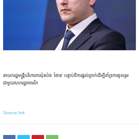
នាយក​រដ្ឋមន្ត្រី​បរិហារ​ការ​ប៉ុនប៉ង ‘រំខាន’ បន្ទាប់​ពី​ការ​ផ្តល់​ប្រាក់​ដើម្បី​គាំទ្រ​ការ​ចូលរួម​
ជាមួយ​សហរដ្ឋ​អាមេរិក
Source link