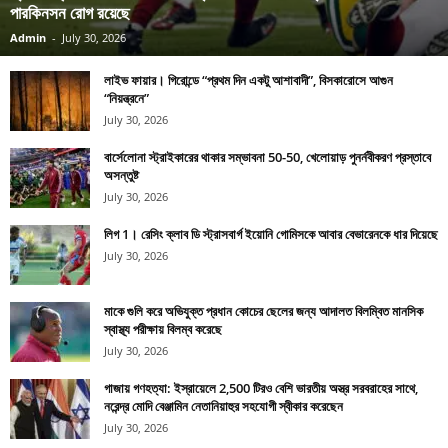
পারকিনসন রোগ রয়েছে
Admin
-
July 30, 2026
লাইভ ফায়ার। গিরোন্ডে “প্রথম দিন একটু আশাবাদী”, বিসকারোসে আগুন
“নিয়ন্ত্রনে”
July 30, 2026
বার্সেলোনা স্ট্রাইকারের থাকার সম্ভাবনা 50-50, খেলোয়াড় পুনর্নবীকরণ প্রস্তাবে
অসন্তুষ্ট
July 30, 2026
লিগ 1। রেসিং ক্লাব ডি স্ট্রাসবার্গ ইয়োনি গোমিসকে আবার বেভারেনকে ধার দিয়েছে
July 30, 2026
মাকে গুলি করে অভিযুক্ত প্রধান কোচের ছেলের জন্য আদালত বিলম্বিত মানসিক
স্বাস্থ্য পরীক্ষায় বিলম্ব করেছে
July 30, 2026
গাজায় গণহত্যা: ইস্রায়েলে 2,500 টিরও বেশি ভারতীয় অস্ত্র সরবরাহের সাথে,
নরেন্দ্র মোদি বেঞ্জামিন নেতানিয়াহুর সহযোগী স্বীকার করেছেন
July 30, 2026