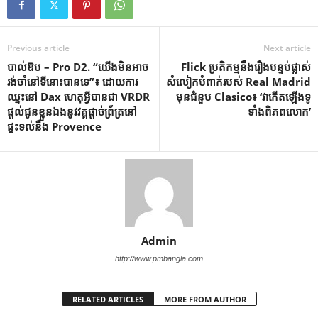
Previous article
Next article
បាល់ឱប – Pro D2. “យើងមិនអាច
Flick ប្រតិកម្ម​នឹង​រឿង​បន្ទប់​ផ្លាស់​
រង់ចាំនៅទីនោះបានទេ”៖ ដោយការ
សំលៀកបំពាក់​របស់ Real Madrid
ឈ្នះនៅ Dax ហេតុអ្វីបានជា VRDR
មុន​ជំនួប Clasico៖ ‘វា​កើត​ឡើង​ទូ
ផ្តល់ជូនខ្លួនឯងនូវវគ្គផ្តាច់ព្រ័ត្រនៅ
ទាំង​ពិភពលោក’
ផ្ទះទល់នឹង Provence
Admin
http://www.pmbangla.com
RELATED ARTICLES
MORE FROM AUTHOR