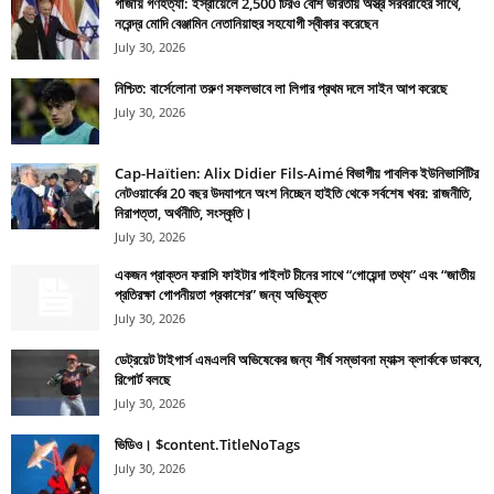
গাজায় গণহত্যা: ইস্রায়েলে 2,500 টিরও বেশি ভারতীয় অস্ত্র সরবরাহের সাথে,
নরেন্দ্র মোদি বেঞ্জামিন নেতানিয়াহুর সহযোগী স্বীকার করেছেন
July 30, 2026
নিশ্চিত: বার্সেলোনা তরুণ সফলভাবে লা লিগার প্রথম দলে সাইন আপ করেছে
July 30, 2026
Cap-Haïtien: Alix Didier Fils-Aimé বিভাগীয় পাবলিক ইউনিভার্সিটির
নেটওয়ার্কের 20 বছর উদযাপনে অংশ নিচ্ছেন হাইতি থেকে সর্বশেষ খবর: রাজনীতি,
নিরাপত্তা, অর্থনীতি, সংস্কৃতি।
July 30, 2026
একজন প্রাক্তন ফরাসি ফাইটার পাইলট চীনের সাথে “গোয়েন্দা তথ্য” এবং “জাতীয়
প্রতিরক্ষা গোপনীয়তা প্রকাশের” জন্য অভিযুক্ত
July 30, 2026
ডেট্রয়েট টাইগার্স এমএলবি অভিষেকের জন্য শীর্ষ সম্ভাবনা ম্যাক্স ক্লার্ককে ডাকবে,
রিপোর্ট বলছে
July 30, 2026
ভিডিও। $content.TitleNoTags
July 30, 2026