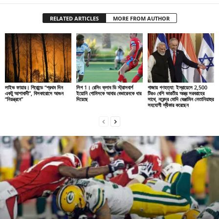
RELATED ARTICLES
MORE FROM AUTHOR
লাইভ ফায়ার। গিরোন্ডে “প্রথম দিন
লিগ 1। রেসিং ক্লাব ডি স্ট্রাসবার্গ
গাজায় গণহত্যা: ইস্রায়েলে 2,500
একটু আশাবাদী”, বিসকারোসে আগুন
ইয়োনি গোমিসকে আবার বেভারেনকে ধার
টিরও বেশি ভারতীয় অস্ত্র সরবরাহের
“নিয়ন্ত্রনে”
দিয়েছে
সাথে, নরেন্দ্র মোদি বেঞ্জামিন নেতানিয়াহুর
সহযোগী স্বীকার করেছেন