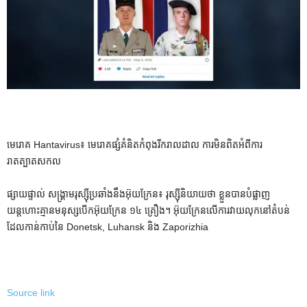
មេរោគ Hantavirus៖ មេរោគផ្សំគំនិតកំពុងរីករាលដាល ការមិនពិតអំពីការ
រាតត្បាតសកល
ផ្សាយផ្ទាល់ សង្គ្រាមរុស្ស៊ីប្រឆាំងនឹងអ៊ុយក្រែន៖ រុស្ស៊ីនិយាយថា ខ្លួនបានបំផ្លាញ
យន្តហោះគ្មានមនុស្សបើកអ៊ុយក្រែន ១៤ គ្រឿង។ អ៊ុយក្រែនលើការវាយលុកនៅតំបន់
ដែលកាន់កាប់នៃ Donetsk, Luhansk និង Zaporizhia
Source link