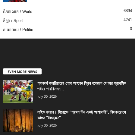
6894
ពិភពលោក / World
4241
កីឡា / Sport
0
នយោបាយ / Politic
EVEN MORE NEWS
প্যাকার্স ক্যারিয়ারের নেতা আহমান গ্রিন বলেছেন যে তার প্রাথমিক
পর্যায়ে পারকিনসন...
July 30, 2026
লাইভ ফায়ার। গিরোন্ডে “প্রথম দিন একটু আশাবাদী”, বিসকারোসে
আগুন “নিয়ন্ত্রনে”
July 30, 2026