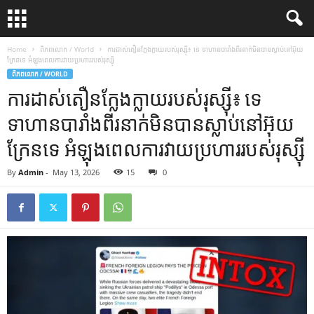
Home
ពិភពលោក / World
ការដាស់តឿនក្លែងក្លាយរបស់រុស្ស៊ី៖ ទេ ទាហានបារាំងពីរនាក់មិនបានស្លាប់នៅអ៊ុយ
ក្រែនទេ អំឡុងពេលការវាយប្រហាររបស់រុស្ស៊ី
ពិភពលោក / WORLD
ការដាស់តឿនក្លែងក្លាយរបស់រុស្ស៊ី៖ ទេ
ទាហានបារាំងពីរនាក់មិនបានស្លាប់នៅអ៊ុយ
ក្រែនទេ អំឡុងពេលការវាយប្រហាររបស់រុស្ស៊ី
By
Admin
-
May 13, 2026
15
0