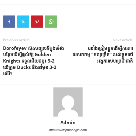
Previous article
Next article
Dorofeyev ស៊ុតបញ្ចូលទីក្នុងម៉ោង
បារាំងត្រៀមខ្លួនដើម្បីការពារ
បន្ថែមដើម្បីផ្តល់ឱ្យ Golden
បេសកកម្ម “អព្យាក្រឹត” របស់ខ្លួននៅ
Knights ទទួលជ័យជម្នះ 3-2
អង្គការសហប្រជាជាតិ
លើក្រុម Ducks និងនាំមុខ 3-2
ស៊េរី។
Admin
http://www.pmbangla.com