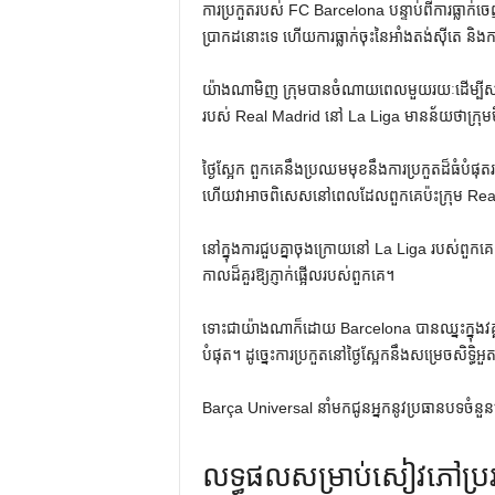
ការប្រកួតរបស់ FC Barcelona បន្ទាប់ពីការធ្លាក
ប្រាកដនោះទេ ហើយការធ្លាក់ចុះនៃអាំងតង់ស៊ីតេ និ
យ៉ាងណាមិញ ក្រុមបានចំណាយពេលមួយរយៈដើម្បីសង្គ្រ
របស់ Real Madrid នៅ La Liga មានន័យថាក្រុមម
ថ្ងៃស្អែក ពួកគេនឹងប្រឈមមុខនឹងការប្រកួតដ៏ធំបំផ
ហើយវាអាចពិសេសនៅពេលដែលពួកគេប៉ះក្រុម Rea
នៅក្នុងការជួបគ្នាចុងក្រោយនៅ La Liga របស់ពួក
កាលដ៏គួរឱ្យភ្ញាក់ផ្អើលរបស់ពួកគេ។
ទោះជាយ៉ាងណាក៏ដោយ Barcelona បានឈ្នះក្នុងវគ្
បំផុត។ ដូច្នេះការប្រកួតនៅថ្ងៃស្អែកនឹងសម្រេចសិទ្ធិអួ
Barça Universal នាំមកជូនអ្នកនូវប្រធានបទចំនួនប
លទ្ធផលសម្រាប់សៀវភៅប្រវត្ត