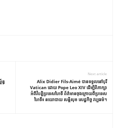
Next article
ន្ធ
Alix Didier Fils-Aimé បានទទួលនៅបុរី
Vatican ដោយ Pope Leo XIV ដើម្បីពិភាក្សា
អំពីវិបត្តិប្រទេសហៃទី ព័ត៌មានចុងក្រោយពីប្រទេស
ហៃទី៖ នយោបាយ សន្តិសុខ សេដ្ឋកិច្ច វប្បធម៌។