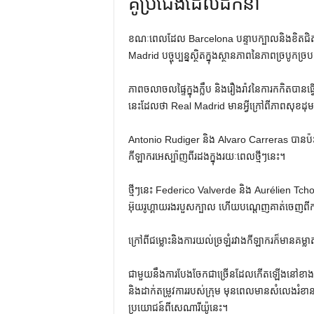
គូប្រជែងដែលដឹកនាំ
ខណៈពេលដែល Barcelona បន្ទាបក្បាលនិងខិតជ
Madrid បច្ចុប្បន្នស្ថិតក្នុងស្ថានភាពនៃភាពច្របូកច្រ
ភាពចលាចលផ្ទៃក្នុងក្លឹប និងរឿងរ៉ាវនៃការកកិតបានធ្
នេះដែលថា Real Madrid មានអ្វីក្រៅពីភាពសុខដុមនៅ
Antonio Rudiger និង Alvaro Carreras បានប៉ះទង
កីឡាករអេស្ប៉ាញពីរដងក្នុងរយៈពេលថ្មីៗនេះ។
ថ្មីៗ​នេះ Federico Valverde និង Aurélien Tcho
អ៊ុយរូហ្គាយ​រង​របួស​ក្បាល ហើយ​បណ្តេញ​គាត់​ចេញ​ពី​
ក្រៅ​ពី​ជម្លោះ​និង​ការ​យល់​ច្រឡំ​រវាង​កីឡាករ​ក៏​មាន​គម្លាត
ជាមួយនឹងការបែងចែកជាច្រើនដែលកើតឡើងនៅខាងក្នុ
និងដាក់តម្រូវការរបស់ក្រុម មុនពេលមានសំលេងរ
ប្រយោជន៍ពីសេណារីយ៉ូនេះ។