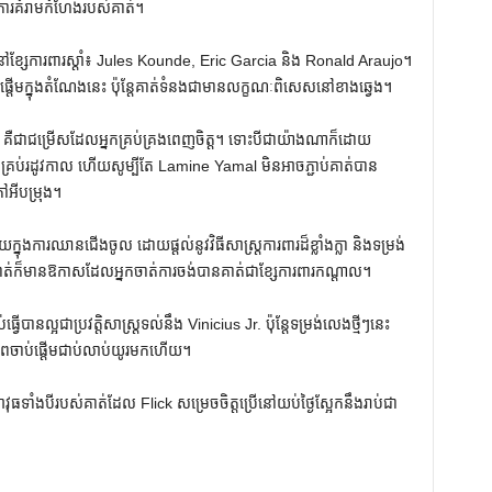
ងការគំរាមកំហែងរបស់គាត់។
​ផ្តើម​នៅ​ខ្សែ​ការពារ​ស្តាំ៖ Jules Kounde, Eric Garcia និង Ronald Araujo។
តើមក្នុងតំណែងនេះ ប៉ុន្តែគាត់ទំនងជាមានលក្ខណៈពិសេសនៅខាងឆ្វេង។
 គឺជាជម្រើសដែលអ្នកគ្រប់គ្រងពេញចិត្ត។ ទោះបីជាយ៉ាងណាក៏ដោយ
្នាគ្រប់រដូវកាល ហើយសូម្បីតែ Lamine Yamal មិនអាចភ្ជាប់គាត់បាន
ៅអីបម្រុង។
ក្នុងការឈានជើងចូល ដោយផ្តល់នូវវិធីសាស្រ្តការពារដ៏ខ្លាំងក្លា និងទម្រង់
ក៏​មាន​ឱកាស​ដែល​អ្នក​ចាត់​ការ​ចង់​បាន​គាត់​ជា​ខ្សែ​ការពារ​កណ្តាល។
បានល្អជាប្រវត្តិសាស្ត្រទល់នឹង Vinicius Jr. ប៉ុន្តែទម្រង់លេងថ្មីៗនេះ
នភាពចាប់ផ្តើមជាប់លាប់យូរមកហើយ។
ំងបីរបស់គាត់ដែល Flick សម្រេចចិត្តប្រើនៅយប់ថ្ងៃស្អែកនឹងរាប់ជា