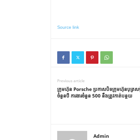
Source link
Previous article
ក្រុមហ៊ុន Porsche ប្រកាសបិទក្រុមហ៊ុនបុត្រសម្ព័
ចំនួនបី ការងារចំនួន 500 នឹងត្រូវកាត់បន្ថយ
Admin