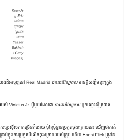
Koundé
ឬ Eric
នៅខាង
ក្រោយ?
(រូបថត
ដោយ
Yasser
Bakhsh
/ Getty
Images)
ង់លេងដ៏អស្ចារ្យនៅ Real Madrid
ជនជាតិស្បែកស
មានក្តីសង្ឃឹមខ្លះៗក្នុង
។
ញរបស់ Vinicius Jr. អ្វីមួយដែលជា
ជនជាតិស្បែកស
អ្នកស្មោះស្ម័គ្របាន
ករប្រេស៊ីលភាគច្រើនក៏ដោយ ប៉ុន្តែប៉ុន្មានប្រកួតចុងក្រោយនេះ ឃើញថាគាត់
គ្រាប់ក្នុងការប្រកួតបីលើកចុងក្រោយរបស់ក្រុម ហើយ Hansi Flick ត្រូវតែ