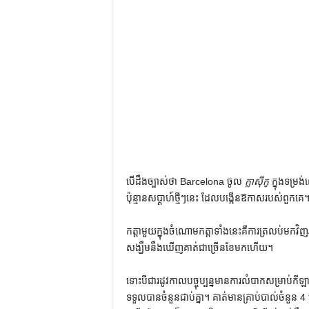
បើដឹងច្បាស់ថា Barcelona ចូល
ក្លាស៊ីកូ
ក្នុងទម្រ
ប៉ុន្មានសប្តាហ៍ថ្មីៗនេះ ដែលបង្កើនឱកាសរបស់ពួកគេ
កត្តាមួយក្នុងចំណោមកត្តាទាំងនេះគឺការត្រលប់មកវិ
សង្ឃឹមនឹងឃើញគាត់ជាច្រើនខែមកហើយ។
ទោះបីជារដូវកាលបច្ចុប្បន្នមានការលំបាកសម្រាប់កីឡា
ទទួលបានចំនួនជាប់គ្នា។ គាត់មានគ្រាប់បាល់ចំនួន 4 