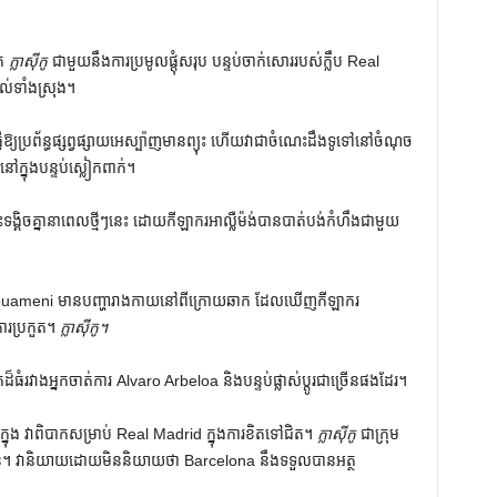
ិត
ក្លាស៊ីកូ
ជាមួយនឹងការប្រមូលផ្តុំសរុប បន្ទប់ចាក់សោររបស់ក្លឹប Real
បល់ទាំងស្រុង។
វើឱ្យប្រព័ន្ធផ្សព្វផ្សាយអេស្ប៉ាញមានព្យុះ ហើយវាជាចំណេះដឹងទូទៅនៅចំណុច
ក្នុងបន្ទប់ស្លៀកពាក់។
្គិចគ្នានាពេលថ្មីៗនេះ ដោយកីឡាករអាល្លឺម៉ង់បានបាត់បង់កំហឹងជាមួយ
uameni មាន​បញ្ហា​រាងកាយ​នៅ​ពី​ក្រោយ​ឆាក ដែល​ឃើញ​កីឡាករ​
ការ​ប្រកួត។
ក្លាស៊ីកូ។
​ដ៏​ធំ​រវាង​អ្នក​ចាត់​ការ​ Alvaro Arbeloa និង​បន្ទប់​ផ្លាស់​ប្តូរ​ជា​ច្រើន​ផង​ដែរ។
ង វាពិបាកសម្រាប់ Real Madrid ក្នុងការខិតទៅជិត។
ក្លាស៊ីកូ
ជាក្រុម
ំខាន។ វានិយាយដោយមិននិយាយថា Barcelona នឹងទទួលបានអត្ថ