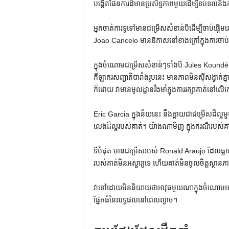
បង្កើតផែនការដ៏មានប្រសិទ្ធភាពមួយដើម្បីទប់ទល់នឹ
អ្នក​ចាត់​ការ​ទូទៅ​មាន​ជម្រើស​សំខាន់​បី​ដើម្បី​ចាប់
Joao Cancelo មានឱកាសនៅខាងក្រៅក្នុងការចាប់ផ្
ក្នុងចំណោមជម្រើសសំខាន់ៗទាំងបី Jules Koundé
កីឡាករសញ្ជាតិបារាំងរូបនេះ មានភាពមិនស៊ីសង្វាក់គ
ក៏ដោយ វាមានមូលដ្ឋានរឹងមាំក្នុងការរក្សាគាត់នៅលើក
Eric Garcia ក្នុងន័យនេះ នឹងក្លាយជាជម្រើសដ៏ល្អមួយ
លេងដ៏ល្អរបស់គាត់។ យ៉ាង​ណា​មិញ ក្នុង​ករណី​របស់​គាត់​
ទីបំផុត មានជម្រើសរបស់ Ronald Araujo ដែលធ្លាប់ធ្វើ
របស់គាត់មិនអស្ចារ្យទេ ហើយគាត់មិនចូលចិត្តស្ថា
វាទៅដោយមិននិយាយថាអាវុធមួយណាក្នុងចំណោមអាវុធទា
ផ្នែកធំនៃលទ្ធផលនៅពេលល្ងាច។