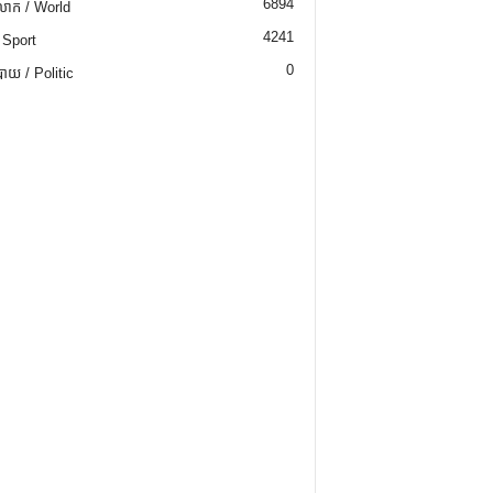
6894
ោក / World
4241
 Sport
0
យ / Politic