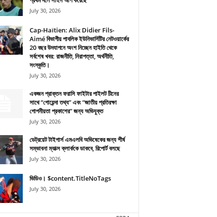
প্রথম দলে সাইন আপ করেছে
July 30, 2026
Cap-Haïtien: Alix Didier Fils-
Aimé বিভাগীয় পাবলিক ইউনিভার্সিটির নেটওয়ার্কের
20 বছর উদযাপনে অংশ নিচ্ছেন হাইতি থেকে
সর্বশেষ খবর: রাজনীতি, নিরাপত্তা, অর্থনীতি,
সংস্কৃতি।
July 30, 2026
একজন প্রাক্তন ফরাসি ফাইটার পাইলট চীনের
সাথে “গোয়েন্দা তথ্য” এবং “জাতীয় প্রতিরক্ষা
গোপনীয়তা প্রকাশের” জন্য অভিযুক্ত
July 30, 2026
ডেট্রয়েট টাইগার্স এমএলবি অভিষেকের জন্য শীর্ষ
সম্ভাবনা ম্যাক্স ক্লার্ককে ডাকবে, রিপোর্ট বলছে
July 30, 2026
ভিডিও। $content.TitleNoTags
July 30, 2026