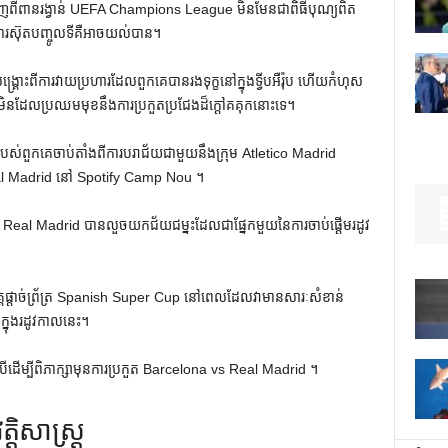
់ចេញពីពានរង្វាន់ UEFA Champions League មិនមែនជាពិធីបុណ្យពិត
ងការស៊ុតបញ្ចូលទីគឺអាចយល់បាន។
ោះពីការវាយប្រហារដែលពួកគេបានរងទុក្ខនៅក្នុងទ្វីបអឺរ៉ុប ហើយកំហុស
ិនដែលប្រឈមមុខនឹងការប្រកួតប្រជែងដ៏ក្តៅគគុកនោះទេ។
ុតរបស់ពួកគេចាប់តាំងពីការបរាជ័យជាមួយនឹងក្រុម Atletico Madrid
l Madrid នៅ Spotify Camp Nou ។
គេ Real Madrid បានលួចយកជ័យជម្នះដែលជាផ្នែកមួយនៃការចាប់ផ្តើមរដូវ
គផ្តាច់ព្រ័ត្រ Spanish Super Cup នៅពេលដែលវាមានសារៈសំខាន់
តក្នុងរដូវកាលនេះ។
ីដើម្បីពិភាក្សាមុនការប្រកួត Barcelona vs Real Madrid ។
ិសាស្ត្រ