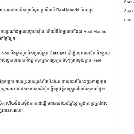
ពិភពល
នះពានកាលពីសប្តាហ៍មុន ប្រសិនបើ Real Madrid មិនឈ្នះ
កីឡា /
នយោបា
តការប្រណាំងមួយសប្តាហ៍ទៀត ហើយវិធីតែមួយគត់ដែល Real Madrid
ថ្ងៃស្អែក។
Nou នឹងគ្រប់គ្រាន់សម្រាប់ក្រុម Catalans ដើម្បីឈ្នះពានលីក និងក្លាយ
លល្ងាចនេះអាចនឹងធ្លាក់ចុះក្នុងការប្រកួតជាប់ៗគ្នាជាមួយក្រុម Real
្ត​សម្រាប់​ការ​ឈ្នះ​ពាន​រង្វាន់​លីគ​មិន​ដែល​បាន​គ្រង​តំណែង​ក្នុង​ការ​ប្រកួត​
្លូហ្គ្រាណា
មានឱកាសមាសដើម្បីបង្កើតប្រវត្តិសាស្ត្រនៅយប់ស្អែកនៅផ្ទះ។
្ត ហើយនឹងសម្លឹងរកការដណ្តើមពាននៅយប់ថ្ងៃស្អែកក្នុងការប្រកួតដែល
ត្រូវបានសរសេរ។