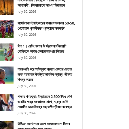
লাইভ ফায়ার। গিরোন্ডে “প্রথম দিন একটু
আশাবাদী”, বিসকারোসে আগুন “নিয়ন্ত্রনে”
July 30, 2026
বার্সেলোনা স্ট্রাইকারের থাকার সম্ভাবনা 50-50,
খেলোয়াড় পুনর্নবীকরণ প্রস্তাবে অসন্তুষ্ট
July 30, 2026
লিগ 1। রেসিং ক্লাব ডি স্ট্রাসবার্গ ইয়োনি
গোমিসকে আবার বেভারেনকে ধার দিয়েছে
July 30, 2026
মাকে গুলি করে অভিযুক্ত প্রধান কোচের ছেলের
জন্য আদালত বিলম্বিত মানসিক স্বাস্থ্য পরীক্ষায়
বিলম্ব করেছে
July 30, 2026
গাজায় গণহত্যা: ইস্রায়েলে 2,500 টিরও বেশি
ভারতীয় অস্ত্র সরবরাহের সাথে, নরেন্দ্র মোদি
বেঞ্জামিন নেতানিয়াহুর সহযোগী স্বীকার করেছেন
July 30, 2026
নিশ্চিত: বার্সেলোনা তরুণ সফলভাবে লা লিগার