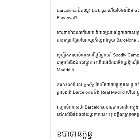
Barcelona ជិតឈ្នះ La Liga ហើយថែមទាំងអាចឈ្
Espanyol។
ទោះជាយ៉ាងណាក៏ដោយ ជ័យជម្នះរបស់ពួកគេបានបន្
អាចរក្សាវាឱ្យនៅបានយូរគឺឈ្នះជាមួយ Barcelona នៅ
សូម្បីតែការចាប់ឆ្នោតនៅថ្ងៃស្អែកនៅ Spotify Camp 
ជាម្ចាស់ជើងឯកជាផ្លូវការ ហើយវាពិតជាមិនគួរឱ្យជឿដែ
Madrid ។
ខណៈពេលដែល
ក្លាស៊ីកូ
តែងតែ​ជា​ការ​ប្រកួត​សម្រេច​ចិត
ផ្ទាល់​រវាង Barcelona និង Real Madrid ហើយ
ប
វាច្បាស់ណាស់ថា Barcelona មានគោលដៅនេះក្នុងចិត
នៅសល់ដ៏ធំបំផុតនៃរដូវកាលនេះ។ ប្រវត្តិសាស្រ្តអាច
ឧបាទានក្ខន្ធ