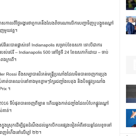
្រកាសកាលពីថ្ងៃអង្គារថាពួកគេនឹងលែងពិចារណាលើការបញ្ជាទិញឬបង្អួចរណ្តៅ
េញមួយវគ្គ។
់តាំងពីស៊េរីនេះបានផ្លាស់ទៅ Indianapolis សម្រាប់ខែឧសភា ទោះបីជាការ
តរបស់ស៊េរី – Indianapolis 500 នៅថ្ងៃទី 24 ខែឧសភាក៏ដោយ – ចាប់
ងពងក្រពើ។
ander Rossi ខឹងសម្បាបានរិះគន់មន្ត្រីប្រណាំងដែលមិនបានចេញការប្រុង
់បានឈប់នៅខាងមុខភ្លាមៗក្បែរជញ្ជាំងបេតុង និងបិទផ្លូវប្រណាំង
Prix ។
 2016 ទីបំផុតបានចេញពីឡាន ហើយឆ្លងកាត់ជញ្ជាំងដែលបំបែកផ្លូវរណ្តៅ
ស់គាត់។
ុង​ស្រុក​ដើម្បី​ជូន​ដំណឹង​ដល់​អ្នក​បើក​បរ​ផ្សេង​ទៀត​អំពី​រថយន្ត​ដែល​ខូច​នៅ​
យ័ត្ន​ពេញ​ទំហឹង​នៅ​លើ​ភ្លៅ ២២។