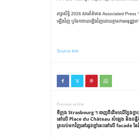
រក្សាសិទ្ធិ 2026 សារព័ត៌មាន Associated Press ។ រ
ឡើងវិញ ឬចែកចាយឡើងវិញដោយគ្មានការអនុញ្ញាត
Source link
Previous article
ទីក្រុង Strasbourg ។ ចេញពីដើមឈើក្លែងក្លា
នៅលើ Place du Château សំឡេង និងពន្លឺ
ត្រលប់មកវិញនៅរដូវក្តៅនេះនៅលើ facade នៃវិ