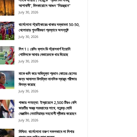
লাইভ ফায়ার। গিরোন্ডে “প্রথম দিন একটু
আশাবাদী”, বিসকারোসে আগুন “নিয়ন্ত্রনে”
July 30, 2026
বার্সেলোনা স্ট্রাইকারের থাকার সম্ভাবনা 50-50,
খেলোয়াড় পুনর্নবীকরণ প্রস্তাবে অসন্তুষ্ট
July 30, 2026
লিগ 1। রেসিং ক্লাব ডি স্ট্রাসবার্গ ইয়োনি
গোমিসকে আবার বেভারেনকে ধার দিয়েছে
July 30, 2026
মাকে গুলি করে অভিযুক্ত প্রধান কোচের ছেলের
জন্য আদালত বিলম্বিত মানসিক স্বাস্থ্য পরীক্ষায়
বিলম্ব করেছে
July 30, 2026
গাজায় গণহত্যা: ইস্রায়েলে 2,500 টিরও বেশি
ভারতীয় অস্ত্র সরবরাহের সাথে, নরেন্দ্র মোদি
বেঞ্জামিন নেতানিয়াহুর সহযোগী স্বীকার করেছেন
July 30, 2026
নিশ্চিত: বার্সেলোনা তরুণ সফলভাবে লা লিগার