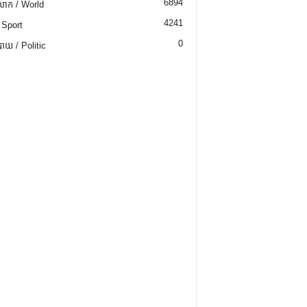
6894
ោក / World
4241
 Sport
0
យ / Politic