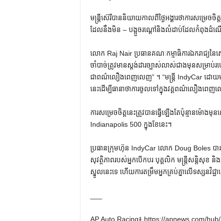
មន្ត្រីស៊េរីបាននិយាយកាលពីថ្ងៃអង្គារថាការសម្រេច
ដែលនឹងមិន – បង្អួចរណ្តៅនិងលំដាប់ដែលកំពុងដំណ
លោក Raj Nair ប្រធានគណៈកម្មាធិការឯករាជ្យនៃស៊េរ
ចាំបាច់ត្រូវមានស្តង់ដារច្បាស់លាស់ជាងមុនសម្រាប់រ
ជាពណ៌លឿងពេញលេញ” ។ “មន្រ្តី IndyCar ដោយមានការគា
នេះដើម្បីធានាថាការចូលទៅក្នុងវគ្គពណ៌លឿងពេញលេ
ការសម្រេចចិត្តនេះត្រូវបានធ្វើឡើងតែប៉ុន្មានម៉ោងមុ
Indianapolis 500 ក្នុងខែនេះ។
ប្រធានក្រុមហ៊ុន IndyCar លោក Doug Boles បាននិ
សុវត្ថិភាពរបស់អ្នកបើកបរ បុគ្គលិក មន្រ្តីសន្តិសុខ ន
ស្នូលនេះទេ ហើយការតម្រឹមអ្នកគ្រប់គ្នាលើទស្សនវិជ្ជ
___
AP Auto Racing៖ https://apnews.com/hub/