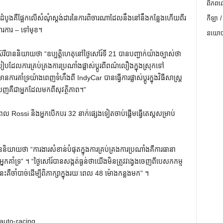
ពិភពល
ចិត្តដំបូងគឺផ្អែកលើសំណុំស្តង់ដារនៃការពិចារណាដែលនឹងនៅនឹងកន្លែងហើយពីរ
កីឡា /
ើរការ – ទៅមុខ។
នយោបា
ីបាននិយាយថា “ឧប្បត្តិហេតុនៅថ្ងៃសៅរ៍ទី 21 បានបញ្ជាក់យ៉ាងច្បាស់ថា
បៀបដែលការគ្រប់គ្រងការប្រណាំងផ្លាស់ប្តូរពីពណ៌លឿងក្នុងស្រុកទៅ
ំទ្រយ៉ាងពេញទំហឹងពី IndyCar បានធ្វើការផ្លាស់ប្តូរក្នុងវិធីសាស្រ្ត
ញគឺជាអ្នកដែលមកពីសុវត្ថិភាព។”
នពេល Rossi និងអ្នកបើកបរ 32 នាក់ផ្សេងទៀតចាប់ផ្តើមធ្វើតេស្តសម្រាប់
យាយថា “ការងារសំខាន់បំផុតក្នុងការគ្រប់គ្រងការប្រណាំងគឺការធានា
ិងអ្នកគាំទ្រ” ។ “ថ្ងៃសៅរ៍បានសង្កត់ធ្ងន់ថាយើងមិនត្រូវវង្វេងចេញពីបេសកកម្ម
ានេះគឺចាំបាច់ដើម្បីពិភាក្សាក្នុងរយៈពេល 48 ម៉ោងកន្លងមក” ។
auto-racing