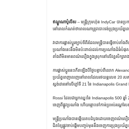
ឥណ្ឌូណាប៉ូលីស
– មន្ត្រីក្រុមហ៊ុន IndyCar បានប
នៅពេលកំណត់ថាពេលណាត្រូវបោះទង់ប្រុងប្រយ័ត្នព
វាជាការផ្លាស់ប្តូរច្បាប់ទីពីរដែលមន្ត្រីបានធ្វើចាប
ប្រណាំងនេះនឹងមិនប៉ះពាល់ដល់ការប្រណាំងដ៏ធំបំផុ
តាំងពីមិនមានពណ៌លឿងក្នុងស្រុកនៅលើវគ្គសិក្សារា
ការផ្លាស់ប្តូរនេះកើតឡើងបីថ្ងៃបន្ទាប់ពីលោក Alex
ប្រយ័ត្នពេញលេញនៅពេលដែលរថយន្តលេខ 20 របស់គាត
ស្តង់ដារនៅលើភ្លៅទី 21 នៃ Indianapolis Grand 
Rossi ដែលជាអ្នកឈ្នះនៃ Indianapolis 500 ឆ្នាំ
ចេញពីផ្លូវប្រណាំង ហើយឆ្ពោះទៅកាន់ប្រអប់រណ្តៅរប
មន្ត្រី​ប្រណាំង​បាន​ឆ្លើយ​តប​ដំបូង​ដោយ​ចេញ​ពណ៌​លឿង​ក្ន
ជិត​ខ្សែ​ផ្លូវ​ចាប់​ផ្តើម​បញ្ចប់​មុន​នឹង​ចេញ​ការ​ប្រុង​ប្រ