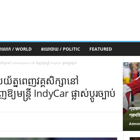
ភពលោក / WORLD
នយោបាយ / POLITIC
FEATURED
សិក្សានៅ Indianapolis GP ជំរុញឱ្យមន្ត្រី IndyCar ផ្លាស់ប្តូរច្បាប់
រយ័ត្នពេញវគ្គសិក្សានៅ
យមន្ត្រី IndyCar ផ្លាស់ប្តូរច្បាប់
প্যাকা
প্রাথম
Admi