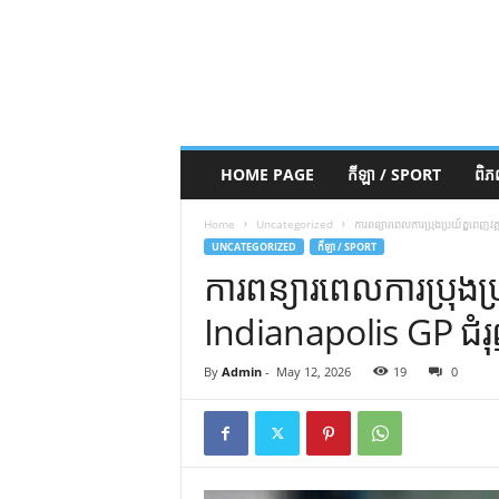
HOME PAGE
កីឡា / SPORT
ពិ
Home
Uncategorized
ការពន្យារពេលការប្រុងប្រយ័ត្នពេញវគ្គ
UNCATEGORIZED
កីឡា / SPORT
ការពន្យារពេលការប្រុងប្
Indianapolis GP ជំរុញឱ្
By
Admin
-
May 12, 2026
19
0