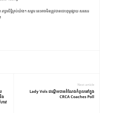
ក្សាសិទ្ធិគ្រប់យ៉ាង។ សម្ភារៈនេះអាចមិនត្រូវបានបោះពុម្ពផ្សាយ សរសេរ
។
Next article
យ
Lady Vols ដណ្តើមបានតំណែងកំពូលនៅក្នុង
នឹង
CRCA Coaches Poll
ហារ!