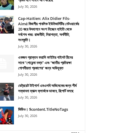
প্রথম দলে সাইন আপ করেছে
July 30, 2026
Cap-Haïtien: Alix Didier Fils-
Aimé বিভাগীয় পাবলিক ইউনিভার্সিটির নেটওয়ার্কের
20 বছর উদযাপনে অংশ নিচ্ছেন হাইতি থেকে
সর্বশেষ খবর: রাজনীতি, নিরাপত্তা, অর্থনীতি,
সংস্কৃতি।
July 30, 2026
একজন প্রাক্তন ফরাসি ফাইটার পাইলট চীনের
সাথে “গোয়েন্দা তথ্য” এবং “জাতীয় প্রতিরক্ষা
গোপনীয়তা প্রকাশের” জন্য অভিযুক্ত
July 30, 2026
ডেট্রয়েট টাইগার্স এমএলবি অভিষেকের জন্য শীর্ষ
সম্ভাবনা ম্যাক্স ক্লার্ককে ডাকবে, রিপোর্ট বলছে
July 30, 2026
ভিডিও। $content.TitleNoTags
July 30, 2026