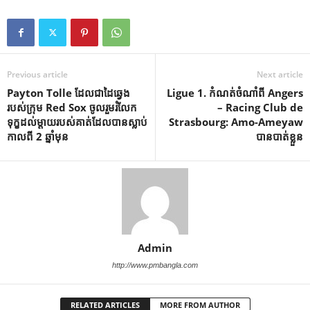
Previous article
Next article
Payton Tolle ដែលជាដៃឆ្វេង
Ligue 1. កំណត់ចំណាំពី Angers
របស់ក្រុម Red Sox ចូលរួមរំលែក
– Racing Club de
ទុក្ខដល់ម្តាយរបស់គាត់ដែលបានស្លាប់
Strasbourg: Amo-Ameyaw
កាលពី 2 ឆ្នាំមុន
បានបាត់ខ្លួន
Admin
http://www.pmbangla.com
RELATED ARTICLES
MORE FROM AUTHOR