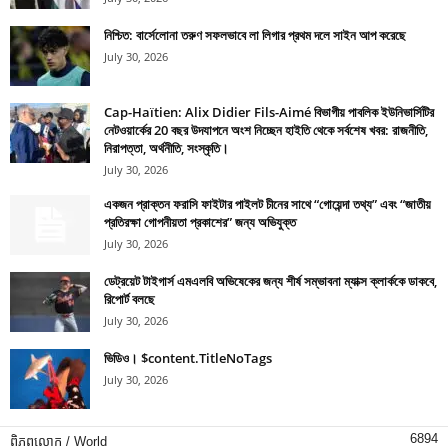
নিশ্চিত: বার্সেলোনা তরুণ সফলভাবে লা লিগার প্রথম দলে সাইন আপ করেছে
July 30, 2026
Cap-Haïtien: Alix Didier Fils-Aimé বিভাগীয় পাবলিক ইউনিভার্সিটির
নেটওয়ার্কের 20 বছর উদযাপনে অংশ নিচ্ছেন হাইতি থেকে সর্বশেষ খবর: রাজনীতি,
নিরাপত্তা, অর্থনীতি, সংস্কৃতি।
July 30, 2026
একজন প্রাক্তন ফরাসি ফাইটার পাইলট চীনের সাথে “গোয়েন্দা তথ্য” এবং “জাতীয়
প্রতিরক্ষা গোপনীয়তা প্রকাশের” জন্য অভিযুক্ত
July 30, 2026
ডেট্রয়েট টাইগার্স এমএলবি অভিষেকের জন্য শীর্ষ সম্ভাবনা ম্যাক্স ক্লার্ককে ডাকবে,
রিপোর্ট বলছে
July 30, 2026
ভিডিও। $content.TitleNoTags
July 30, 2026
6894
ពិភពលោក / World