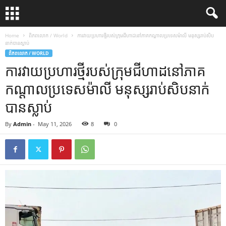
Home
ពិភពលោក / World
ការ​វាយ​ប្រហារ​ថ្មី​របស់​ក្រុម​ជីហាដ​នៅ​ភាគ​កណ្តាល​ប្រទេស​ម៉ាលី មនុស្ស​រាប់​សិប​
នាក់​បាន​ស្លាប់
ពិភពលោក / WORLD
ការ​វាយ​ប្រហារ​ថ្មី​របស់​ក្រុម​ជីហាដ​នៅ​ភាគ​
កណ្តាល​ប្រទេស​ម៉ាលី មនុស្ស​រាប់​សិប​នាក់​
បាន​ស្លាប់
By
Admin
-
May 11, 2026
8
0