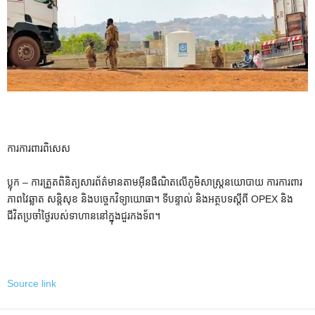
ការការពារពិសេស
ប្លុក – ការត្រួតពិនិត្យសារព័ត៌មានតាមអ៊ីនធឺណិតលើភូមិសាស្ត្រនយោបាយ ការការពារ
ភាពវៃឆ្លាត សន្តិសុខ និងបច្ចេកវិទ្យាយោធា។ ទីបន្ទាល់ និងអត្ថបទស្តីពី OPEX និង
ជីវិតប្រចាំថ្ងៃរបស់ទាហាននៅក្នុងជួរកងទ័ព។
Source link