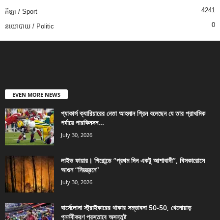
4241
កីឡា / Sport
0
នយោបាយ / Politic
EVEN MORE NEWS
প্যাকার্স ক্যারিয়ারের নেতা আহমান গ্রিন বলেছেন যে তার প্রাথমিক
পর্যায়ে পারকিনসন...
July 30, 2026
লাইভ ফায়ার। গিরোন্ডে “প্রথম দিন একটু আশাবাদী”, বিসকারোসে
আগুন “নিয়ন্ত্রনে”
July 30, 2026
বার্সেলোনা স্ট্রাইকারের থাকার সম্ভাবনা 50-50, খেলোয়াড়
পুনর্নবীকরণ প্রস্তাবে অসন্তুষ্ট