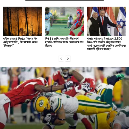
লাইভ ফায়ার। গিরোন্ডে “প্রথম দিন
লিগ 1। রেসিং ক্লাব ডি স্ট্রাসবার্গ
গাজায় গণহত্যা: ইস্রায়েলে 2,500
একটু আশাবাদী”, বিসকারোসে আগুন
ইয়োনি গোমিসকে আবার বেভারেনকে ধার
টিরও বেশি ভারতীয় অস্ত্র সরবরাহের
“নিয়ন্ত্রনে”
দিয়েছে
সাথে, নরেন্দ্র মোদি বেঞ্জামিন নেতানিয়াহুর
সহযোগী স্বীকার করেছেন