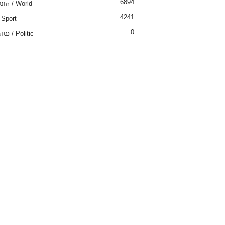
6894
ោក / World
4241
 Sport
0
យ / Politic