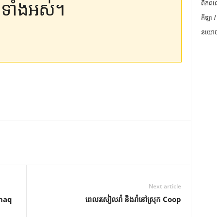
ទាំងអស់។
ពិភពល
កីឡា /
នយោបា
Next article
Shaq
ពេលរសៀលរាំ និងរាំនៅស្រុក Coop