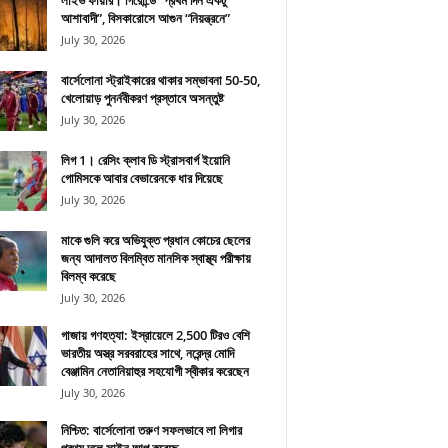
লাইভ ফায়ার। গিরোন্ডে “প্রথম দিন একটু
আশাবাদী”, বিসকারোসে আগুন “নিয়ন্ত্রনে”
July 30, 2026
বার্সেলোনা স্ট্রাইকারের থাকার সম্ভাবনা 50-50,
খেলোয়াড় পুনর্নবীকরণ প্রস্তাবে অসন্তুষ্ট
July 30, 2026
লিগ 1। রেসিং ক্লাব ডি স্ট্রাসবার্গ ইয়োনি
গোমিসকে আবার বেভারেনকে ধার দিয়েছে
July 30, 2026
মাকে গুলি করে অভিযুক্ত প্রধান কোচের ছেলের
জন্য আদালত বিলম্বিত মানসিক স্বাস্থ্য পরীক্ষায়
বিলম্ব করেছে
July 30, 2026
গাজায় গণহত্যা: ইস্রায়েলে 2,500 টিরও বেশি
ভারতীয় অস্ত্র সরবরাহের সাথে, নরেন্দ্র মোদি
বেঞ্জামিন নেতানিয়াহুর সহযোগী স্বীকার করেছেন
July 30, 2026
নিশ্চিত: বার্সেলোনা তরুণ সফলভাবে লা লিগার