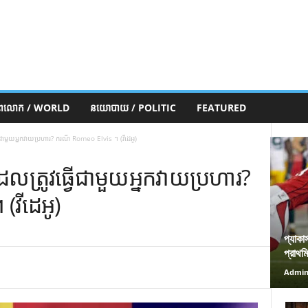
ភពលោក / WORLD
នយោបាយ / POLITIC
FEATURED
វធ្វើជាមួយអ្នកវាយប្រហារ? ករណី Romeo Elvis ។ (វីដេអូ)
ីដែលត្រូវធ្វើជាមួយអ្នកវាយប្រហារ?
វីដេអូ)
প্যাকা
প্রাথম
Admi