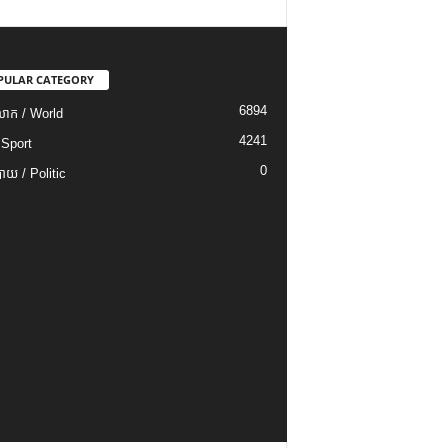
PULAR CATEGORY
6894
ោក / World
4241
 Sport
0
យ / Politic