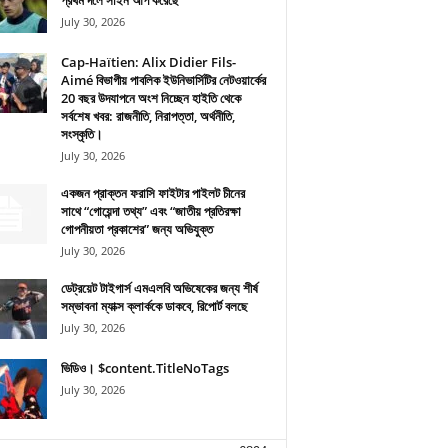
প্রথম দলে সাইন আপ করেছে
July 30, 2026
Cap-Haïtien: Alix Didier Fils-
Aimé বিভাগীয় পাবলিক ইউনিভার্সিটির নেটওয়ার্কের
20 বছর উদযাপনে অংশ নিচ্ছেন হাইতি থেকে
সর্বশেষ খবর: রাজনীতি, নিরাপত্তা, অর্থনীতি,
সংস্কৃতি।
July 30, 2026
একজন প্রাক্তন ফরাসি ফাইটার পাইলট চীনের
সাথে “গোয়েন্দা তথ্য” এবং “জাতীয় প্রতিরক্ষা
গোপনীয়তা প্রকাশের” জন্য অভিযুক্ত
July 30, 2026
ডেট্রয়েট টাইগার্স এমএলবি অভিষেকের জন্য শীর্ষ
সম্ভাবনা ম্যাক্স ক্লার্ককে ডাকবে, রিপোর্ট বলছে
July 30, 2026
ভিডিও। $content.TitleNoTags
July 30, 2026