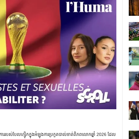
ការរបស់បែលហ្ស៊ិកក្នុងអំឡុងការប្រកួតបាល់ទាត់ពិភពលោកឆ្នាំ 2026 ដែល