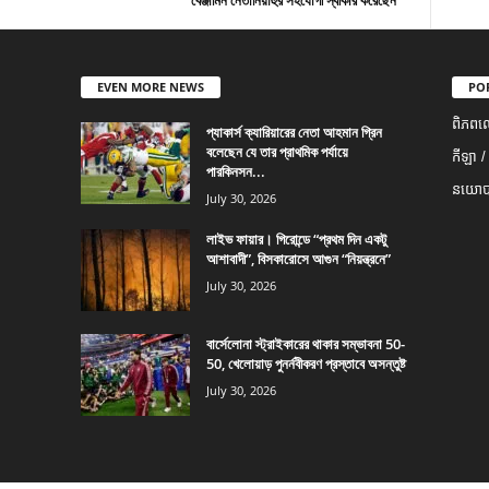
বেঞ্জামিন নেতানিয়াহুর সহযোগী স্বীকার করেছেন
EVEN MORE NEWS
PO
ពិភពល
প্যাকার্স ক্যারিয়ারের নেতা আহমান গ্রিন
বলেছেন যে তার প্রাথমিক পর্যায়ে
កីឡា /
পারকিনসন...
នយោបា
July 30, 2026
লাইভ ফায়ার। গিরোন্ডে “প্রথম দিন একটু
আশাবাদী”, বিসকারোসে আগুন “নিয়ন্ত্রনে”
July 30, 2026
বার্সেলোনা স্ট্রাইকারের থাকার সম্ভাবনা 50-
50, খেলোয়াড় পুনর্নবীকরণ প্রস্তাবে অসন্তুষ্ট
July 30, 2026