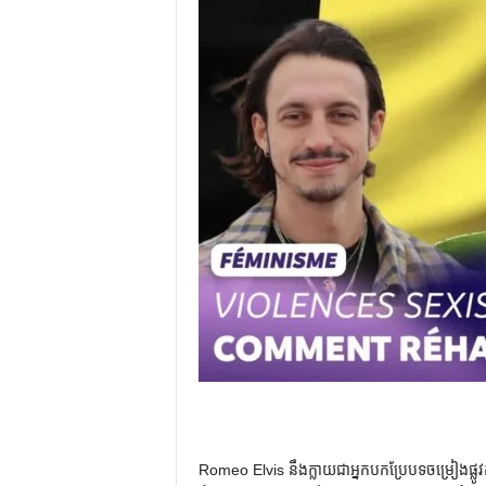
Romeo Elvis នឹងក្លាយជាអ្នកបកប្រែបទចម្រៀងផ្លូវ