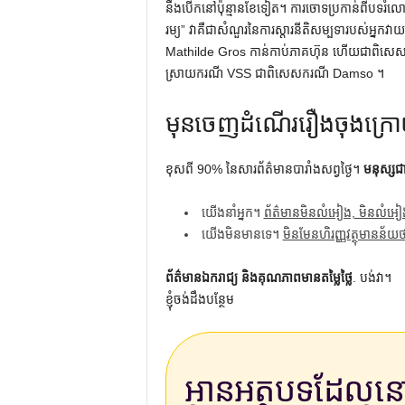
នឹងបើកនៅប៉ុន្មានខែទៀត។ ការចោទប្រកាន់ពីបទរំ
រម្យ” វាគឺជាសំណួរនៃការស្តារនីតិសម្បទារបស់អ្នក
Mathilde Gros កាន់កាប់ភាគហ៊ុន ហើយជាពិសេសត្
ស្រាយករណី VSS ជាពិសេសករណី Damso ។
មុន​ចេញ​ដំណើរ​រឿង​ចុង​ក្
ខុសពី 90% នៃសារព័ត៌មានបារាំងសព្វថ្ងៃ។
មនុស្សជ
យើងនាំអ្នក។
ព័ត៌មានមិនលំអៀង, មិនលំអៀ
យើងមិនមានទេ។
មិនមែនហិរញ្ញវត្ថុមានន័យ
ព័ត៌មានឯករាជ្យ និងគុណភាពមានតម្លៃថ្លៃ
. បង់វា។
ខ្ញុំចង់ដឹងបន្ថែម
អានអត្ថបទដែល