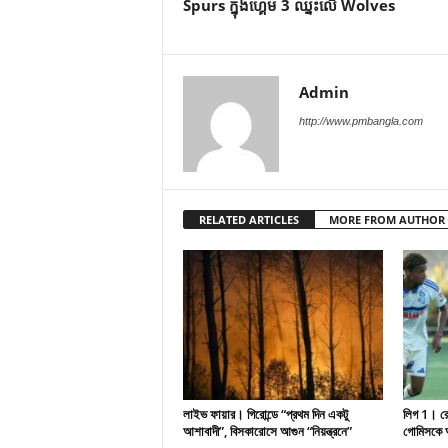
Spurs ក្នុងហ្គេម 3 ឈ្នះលើ Wolves
Admin
http://www.pmbangla.com
RELATED ARTICLES
MORE FROM AUTHOR
লাইভ ফায়ার। গিরোন্ডে “প্রথম দিন একটু
লিগ 1। রেসি
আশাবাদী”, বিসকারোসে আগুন “নিয়ন্ত্রনে”
গোমিসকে আ