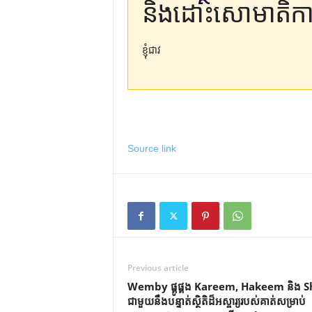
និងដោះសោមាតិកា
ខ្ញុំជាវ
Source link
Previous article
Wemby ផ្គូផ្គង Kareem, Hakeem និង 
ជាមួយនឹងបន្ទាត់ស្ថិតិដ៏អស្ចារ្យរបស់គាត់សម្រាប់