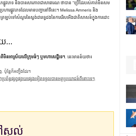
លោភផ្លូវភេទ និងបានសារភាពជាសាធារណៈថាបាន “ប្រើដៃរបស់គាត់មិនសម
វាយប្រហារផ្លូវភេទដែលមានបញ្ហានៅទីនេះ។ Melissa Amneris និង
រឡប់ទៅសំណួរនៃស្តង់ដារទ្វេដងនៃការរើសអើងជាតិសាសន៍ក្នុងការដោះ
រោយ…
ាតិមិនអាស្រ័យលើក្រុមធំៗ ឬមហាសេដ្ឋីទេ។
. នេះមានន័យថា៖
ង
. ប៉ុន្តែក៏អញ្ចឹងដែរ។
ថាប្រព័ន្ធផ្សព្វផ្សាយផ្សេងទៀតទទួលបានអត្ថប្រយោជន៍ពីនោះទេ។
.
នៅសល់