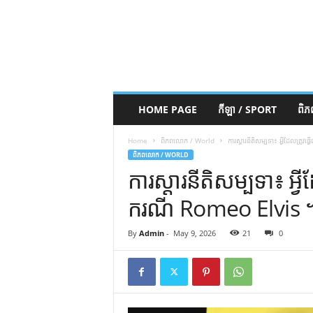
HOME PAGE
កីឡា / SPORT
ពិ
Home
ពិភពលោក / World
ការស្តារនីតិសម្បទា៖ អ្វីដែលត្រូ
ពិភពលោក / WORLD
ការស្តារនីតិសម្បទា៖ អ្វ
ករណី Romeo Elvis ។ (
By
Admin
-
May 9, 2026
21
0