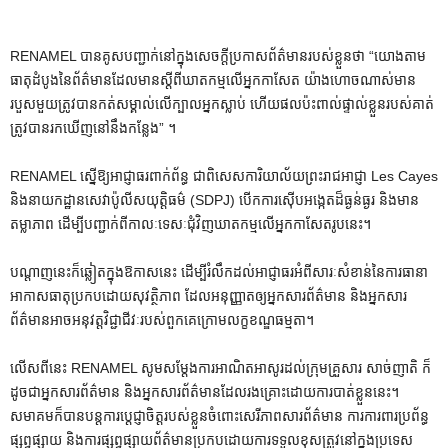
RENAMEL បានគូសបញ្ជាក់នៅក្នុងសេចក្តីប្រកាសព័ត៌មានរបស់ខ្លួនថា “យោងតាម
ធាតុដំបូងនៃព័ត៌មានដែលមានស្តីពីឃាតកម្មលើអ្នកកាសែត យ៉ាងហោចណាស់មាន
របួសមួយត្រូវបានកត់សម្គាល់លើក្បាលអ្នកស្លាប់ ហើយផលប៉ះពាល់ផ្ទាល់ខ្លួនរបស់គាត់
ត្រូវបានរកឃើញនៅនឹងកន្លែង” ។
RENAMEL ស្នើឱ្យអាជ្ញាធរពាក់ព័ន្ធ ជាពិសេសការិយាល័យព្រះរាជអាជ្ញា Les Cayes
និងនាយកដ្ឋានសេវាប៉ូលីសយុត្តិធម៌ (SDPJ) បើកការស៊ើបអង្កេតដ៏ធ្ងន់ធ្ងរ និងមាន
តម្លាភាព ដើម្បីបញ្ជាក់ពីកាលៈទេសៈជុំវិញឃាតកម្មលើអ្នកកាសែតរូបនេះ។
បណ្តាញនេះក៏ឆ្លៀតក្នុងឱកាសនេះ ដើម្បីរំលឹកដល់អាជ្ញាធរអំពីសារៈសំខាន់នៃការធានា
អាកាសធាតុប្រកបដោយសុវត្ថិភាព ដែលអនុញ្ញាតឲ្យអ្នកសារព័ត៌មាន និងអ្នកសារ
ព័ត៌មានអាចអនុវត្តវិជ្ជាជីវៈរបស់ពួកគេក្រោមលក្ខខណ្ឌធម្មតា។
លើសពីនេះ RENAMEL សូមសម្តែងការអាណិតអាសូរដល់ក្រុមគ្រួសារ សាច់ញាតិ ក៏
ដូចជាអ្នកសារព័ត៌មាន និងអ្នកសារព័ត៌មានដែលរងគ្រោះដោយការបាត់ខ្លួននេះ។
សមាគមក៏បានបន្តការប្តេជ្ញាចិត្តរបស់ខ្លួនចំពោះសេរីភាពសារព័ត៌មាន ការការពារប្រព័ន្ធ
ផ្សព្វផ្សាយ និងការផ្សព្វផ្សាយព័ត៌មានប្រកបដោយការទទួលខុសត្រូវនៅក្នុងប្រទេស