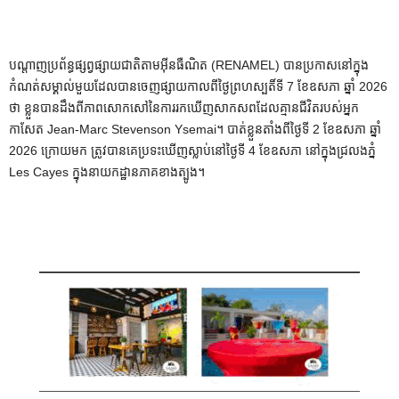
បណ្តាញប្រព័ន្ធផ្សព្វផ្សាយជាតិតាមអ៊ីនធឺណិត (RENAMEL) បានប្រកាសនៅក្នុង
កំណត់សម្គាល់មួយដែលបានចេញផ្សាយកាលពីថ្ងៃព្រហស្បតិ៍ទី 7 ខែឧសភា ឆ្នាំ 2026
ថា ខ្លួនបានដឹងពីភាពសោកសៅនៃការរកឃើញសាកសពដែលគ្មានជីវិតរបស់អ្នក
កាសែត Jean-Marc Stevenson Ysemai។ បាត់ខ្លួនតាំងពីថ្ងៃទី 2 ខែឧសភា ឆ្នាំ
2026 ក្រោយមក ត្រូវបានគេប្រទះឃើញស្លាប់នៅថ្ងៃទី 4 ខែឧសភា នៅក្នុងជ្រលងភ្នំ
Les Cayes ក្នុងនាយកដ្ឋានភាគខាងត្បូង។