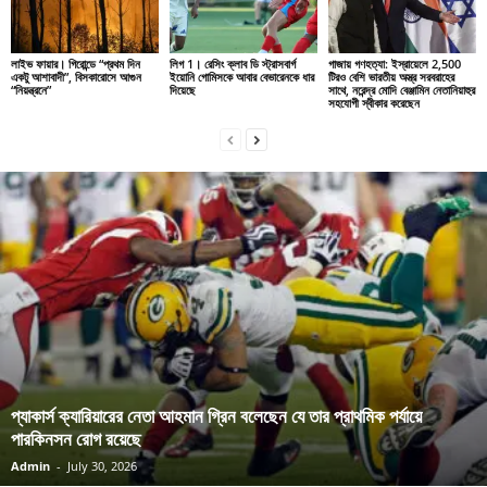
লাইভ ফায়ার। গিরোন্ডে “প্রথম দিন
লিগ 1। রেসিং ক্লাব ডি স্ট্রাসবার্গ
গাজায় গণহত্যা: ইস্রায়েলে 2,500
একটু আশাবাদী”, বিসকারোসে আগুন
ইয়োনি গোমিসকে আবার বেভারেনকে ধার
টিরও বেশি ভারতীয় অস্ত্র সরবরাহের
“নিয়ন্ত্রনে”
দিয়েছে
সাথে, নরেন্দ্র মোদি বেঞ্জামিন নেতানিয়াহুর
সহযোগী স্বীকার করেছেন
প্যাকার্স ক্যারিয়ারের নেতা আহমান গ্রিন বলেছেন যে তার প্রাথমিক পর্যায়ে
পারকিনসন রোগ রয়েছে
Admin
-
July 30, 2026