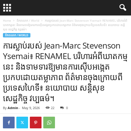
Home
ពិភពលោក / World
ការស្លាប់របស់ Jean-Marc Stevenson Ysemai៖ RENAMEL បរិហារអំពី
ឃាតកម្មនេះ និងទាមទារឱ្យមានការស៊ើបអង្កេតប្រកបដោយតម្លាភាព ព័ត៌មានចុងក្រោយពីប្រទេសហៃទី៖ នយោបាយ សន្តិ
សុខ សេដ្ឋកិច្ច វប្បធម៌។
ពិភពលោក / WORLD
ការស្លាប់របស់ Jean-Marc Stevenson
Ysemai៖ RENAMEL បរិហារអំពីឃាតកម្ម
នេះ និងទាមទារឱ្យមានការស៊ើបអង្កេត
ប្រកបដោយតម្លាភាព ព័ត៌មានចុងក្រោយពី
ប្រទេសហៃទី៖ នយោបាយ សន្តិសុខ
សេដ្ឋកិច្ច វប្បធម៌។
By
Admin
-
May 9, 2026
22
0