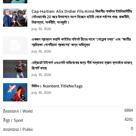
Cap-Haïtien: Alix Didier Fils-Aimé বিভাগীয় পাবলিক ইউনিভার্সিটির
নেটওয়ার্কের 20 বছর উদযাপনে অংশ নিচ্ছেন হাইতি থেকে সর্বশেষ খবর: রাজনীতি,
নিরাপত্তা, অর্থনীতি, সংস্কৃতি।
July 30, 2026
একজন প্রাক্তন ফরাসি ফাইটার পাইলট চীনের সাথে “গোয়েন্দা তথ্য” এবং “জাতীয়
প্রতিরক্ষা গোপনীয়তা প্রকাশের” জন্য অভিযুক্ত
July 30, 2026
ডেট্রয়েট টাইগার্স এমএলবি অভিষেকের জন্য শীর্ষ সম্ভাবনা ম্যাক্স ক্লার্ককে ডাকবে,
রিপোর্ট বলছে
July 30, 2026
ভিডিও। $content.TitleNoTags
July 30, 2026
6894
ពិភពលោក / World
4241
កីឡា / Sport
0
នយោបាយ / Politic