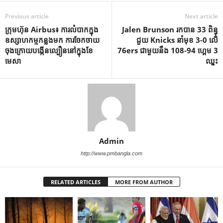
Previous article
Next article
ក្រុមហ៊ុន Airbus៖ ការលំបាកក្នុង
Jalen Brunson រកបាន 33 ពិន្ទុ
ឧស្សាហកម្មកន្លងមក ការចែកចាយ
ជួយ Knicks នាំមុខ 3-0 លើ
ចុងក្រោយបង្កើនល្បឿននៅក្នុងខែ
76ers ជាមួយនឹង 108-94 ហ្គេម 3
មេសា
ឈ្នះ
Admin
http://www.pmbangla.com
RELATED ARTICLES
MORE FROM AUTHOR