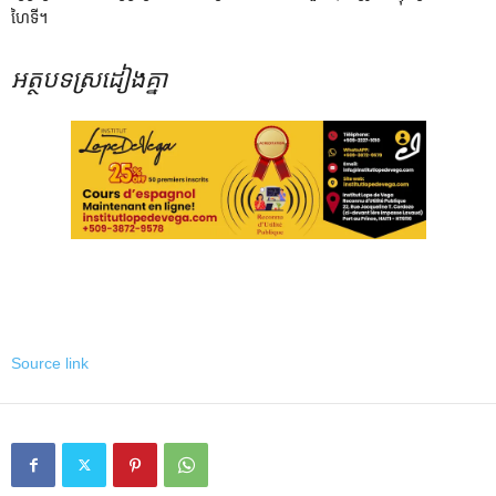
ហៃទី។
អត្ថបទស្រដៀងគ្នា
Source link