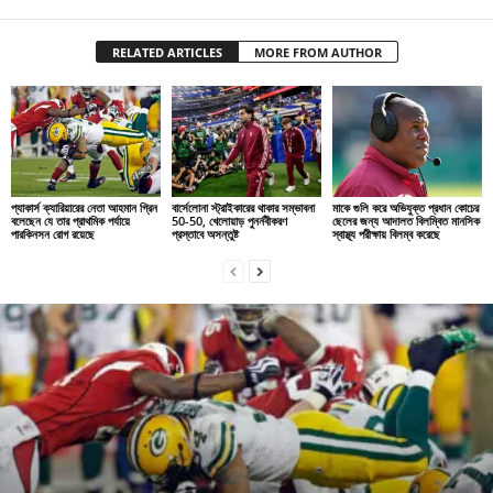
RELATED ARTICLES
MORE FROM AUTHOR
প্যাকার্স ক্যারিয়ারের নেতা আহমান গ্রিন
বার্সেলোনা স্ট্রাইকারের থাকার সম্ভাবনা
মাকে গুলি করে অভিযুক্ত প্রধান কোচের
বলেছেন যে তার প্রাথমিক পর্যায়ে
50-50, খেলোয়াড় পুনর্নবীকরণ
ছেলের জন্য আদালত বিলম্বিত মানসিক
পারকিনসন রোগ রয়েছে
প্রস্তাবে অসন্তুষ্ট
স্বাস্থ্য পরীক্ষায় বিলম্ব করেছে