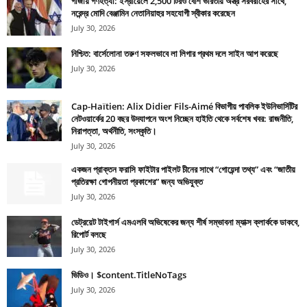
গাজায় গণহত্যা: ইস্রায়েলে 2,500 টিরও বেশি ভারতীয় অস্ত্র সরবরাহের সাথে,
নরেন্দ্র মোদি বেঞ্জামিন নেতানিয়াহুর সহযোগী স্বীকার করেছেন
July 30, 2026
নিশ্চিত: বার্সেলোনা তরুণ সফলভাবে লা লিগার প্রথম দলে সাইন আপ করেছে
July 30, 2026
Cap-Haïtien: Alix Didier Fils-Aimé বিভাগীয় পাবলিক ইউনিভার্সিটির
নেটওয়ার্কের 20 বছর উদযাপনে অংশ নিচ্ছেন হাইতি থেকে সর্বশেষ খবর: রাজনীতি,
নিরাপত্তা, অর্থনীতি, সংস্কৃতি।
July 30, 2026
একজন প্রাক্তন ফরাসি ফাইটার পাইলট চীনের সাথে “গোয়েন্দা তথ্য” এবং “জাতীয়
প্রতিরক্ষা গোপনীয়তা প্রকাশের” জন্য অভিযুক্ত
July 30, 2026
ডেট্রয়েট টাইগার্স এমএলবি অভিষেকের জন্য শীর্ষ সম্ভাবনা ম্যাক্স ক্লার্ককে ডাকবে,
রিপোর্ট বলছে
July 30, 2026
ভিডিও। $content.TitleNoTags
July 30, 2026