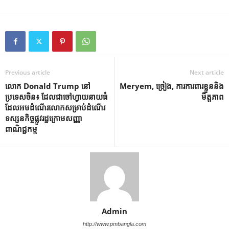
Previous article
Next article
លោក Donald Trump នៅ
Meryem, ច្រៀង, ការការពារខ្លួននិង
ប្រទេសចិន៖ ដែលជាចៅហ្វាយនាយធំ
មិត្តភាព
ដែលអមដំណើរលោកសម្រាប់ដំណើរ
ទស្សនកិច្ចផ្លូវរដ្ឋក្រោមសញ្ញា
ពាណិជ្ជកម្ម
Admin
http://www.pmbangla.com