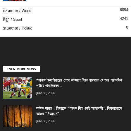
6894
ពិភពលោក / World
4241
កីឡា / Sport
0
នយោបាយ / Politic
EVEN MORE NEWS
প্যাকার্স ক্যারিয়ারের নেতা আহমান গ্রিন বলেছেন যে তার প্রাথমিক
পর্যায়ে পারকিনসন...
July 30, 2026
লাইভ ফায়ার। গিরোন্ডে “প্রথম দিন একটু আশাবাদী”, বিসকারোসে
আগুন “নিয়ন্ত্রনে”
July 30, 2026