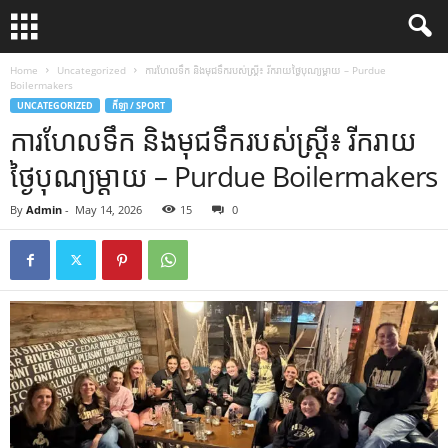
Home
Uncategorized
ការហែលទឹក និងមុជទឹករបស់ស្ត្រី៖ រីករាយថ្ងៃបុណ្យម្ដាយ – Purdue
Boilermakers
UNCATEGORIZED
កីឡា / SPORT
ការហែលទឹក និងមុជទឹករបស់ស្ត្រី៖ រីករាយ
ថ្ងៃបុណ្យម្ដាយ – Purdue Boilermakers
By
Admin
-
May 14, 2026
15
0