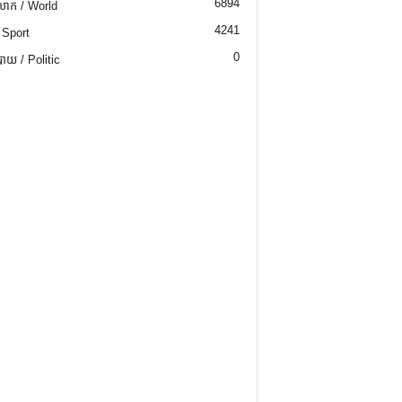
6894
ោក / World
4241
 Sport
0
យ / Politic