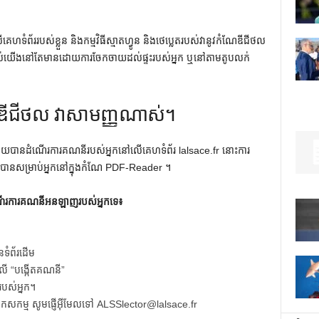
គេហទំព័ររបស់ខ្លួន និងកម្មវិធីស្មាតហ្វូន និងថេប្លេតរបស់វានូវកំណែឌីជីថល
សរបស់យើងនៅតែមានដោយការចែកចាយដល់ផ្ទះរបស់អ្នក ឬនៅតាមតូបលក់
ែឌីជីថល វាសាមញ្ញណាស់។
ហើយបានដំណើរការគណនីរបស់អ្នកនៅលើគេហទំព័រ lalsace.fr នោះការ
ចរកបានសម្រាប់អ្នកនៅក្នុងកំណែ PDF-Reader ។
ណើរការគណនីអនឡាញរបស់អ្នកទេ៖
ៃទំព័រដើម
លើ “បង្កើតគណនី”
របស់អ្នក។
តរបស់អ្នកសកម្ម សូមផ្ញើអ៊ីមែលទៅ ALSSlector@lalsace.fr