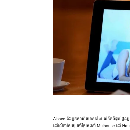
Alsace និងអ្នកសារព័ត៌មានទាំងអស់ខិតខំផ្តល់ជូនអ
នៅលើកាសែតប្រចាំថ្ងៃនេះនៅ Mulhouse នៅ Haut-