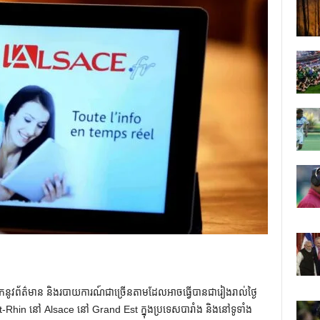
្នកនូវព័ត៌មាន និងរបាយការណ៍ជាច្រើនតាមដែលអាចធ្វើបានជារៀងរាល់ថ្ងៃ
Rhin នៅ Alsace នៅ Grand Est ក្នុងប្រទេសបារាំង និងនៅទូទាំង