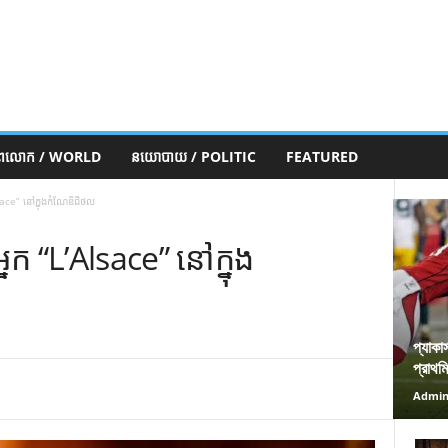
ភពលោក / WORLD
នយោបាយ / POLITIC
FEATURED
ace” នៅក្នុងកំណែឌីជីថល
ក “L’Alsace” នៅក្នុង
প্যাকা
প্রাথম
Admi