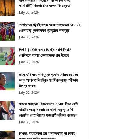
লাইভ ফায়ার। গিরোন্ডে “প্রথম দিন একটু
আশাবাদী”, বিসকারোসে আগুন “নিয়ন্ত্রনে”
July 30, 2026
বার্সেলোনা স্ট্রাইকারের থাকার সম্ভাবনা 50-50,
খেলোয়াড় পুনর্নবীকরণ প্রস্তাবে অসন্তুষ্ট
July 30, 2026
লিগ 1। রেসিং ক্লাব ডি স্ট্রাসবার্গ ইয়োনি
গোমিসকে আবার বেভারেনকে ধার দিয়েছে
July 30, 2026
মাকে গুলি করে অভিযুক্ত প্রধান কোচের ছেলের
জন্য আদালত বিলম্বিত মানসিক স্বাস্থ্য পরীক্ষায়
বিলম্ব করেছে
July 30, 2026
গাজায় গণহত্যা: ইস্রায়েলে 2,500 টিরও বেশি
ভারতীয় অস্ত্র সরবরাহের সাথে, নরেন্দ্র মোদি
বেঞ্জামিন নেতানিয়াহুর সহযোগী স্বীকার করেছেন
July 30, 2026
নিশ্চিত: বার্সেলোনা তরুণ সফলভাবে লা লিগার