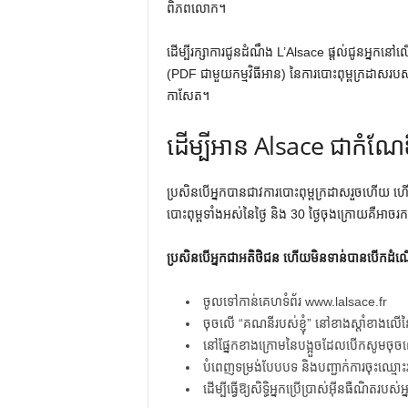
ពិភពលោក។
ដើម្បីរក្សាការជូនដំណឹង L’Alsace ផ្តល់ជូនអ្នកនៅលើ
(PDF ជាមួយកម្មវិធីអាន) នៃការបោះពុម្ពក្រដា
កាសែត។
ដើម្បីអាន Alsace ជាកំណ
ប្រសិនបើអ្នកបានជាវការបោះពុម្ពក្រដាសរួចហើយ 
បោះពុម្ពទាំងអស់នៃថ្ងៃ និង 30 ថ្ងៃចុងក្រោយគឺអា
ប្រសិនបើអ្នកជាអតិថិជន ហើយមិនទាន់បានបើកដំ
ចូលទៅកាន់គេហទំព័រ www.lalsace.fr
ចុចលើ “គណនីរបស់ខ្ញុំ” នៅខាងស្តាំខាងលើន
នៅផ្នែកខាងក្រោមនៃបង្អួចដែលបើកសូមចុច
បំពេញទម្រង់បែបបទ និងបញ្ជាក់ការចុះឈ្មោះ
ដើម្បីធ្វើឱ្យសិទ្ធិអ្នកប្រើប្រាស់អ៊ីនធឺណិ