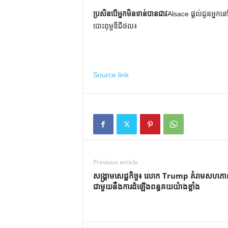
ប្រសិនបើអ្នកមិនទាន់បានជាវ
Alsace ផ្តល់ជូនអ្នកនៅ
បោះពុម្ពឌីជីថល៖
Source link
Previous article
សង្គ្រាមសេដ្ឋកិច្ច៖ លោក Trump គំរាមសហភាពអ
ជាមួយនឹងការដំឡើងពន្ធគយយ៉ាងខ្លាំង