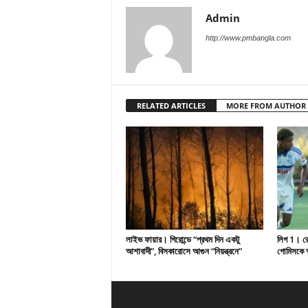
Admin
http://www.pmbangla.com
RELATED ARTICLES
MORE FROM AUTHOR
লাইভ ফায়ার। গিরোন্ডে “প্রথম দিন একটু
লিগ 1। রেসি
আশাবাদী”, বিসকারোসে আগুন “নিয়ন্ত্রনে”
গোমিসকে আ