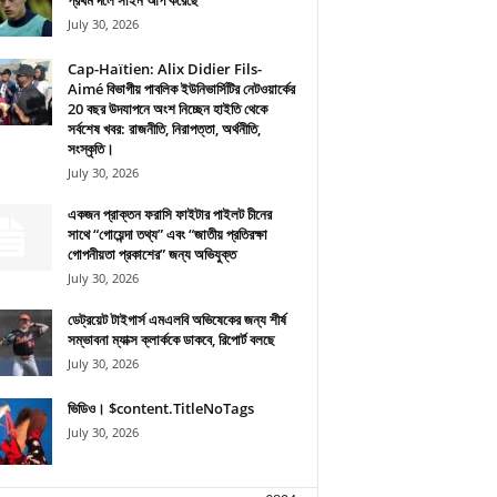
প্রথম দলে সাইন আপ করেছে
July 30, 2026
Cap-Haïtien: Alix Didier Fils-
Aimé বিভাগীয় পাবলিক ইউনিভার্সিটির নেটওয়ার্কের
20 বছর উদযাপনে অংশ নিচ্ছেন হাইতি থেকে
সর্বশেষ খবর: রাজনীতি, নিরাপত্তা, অর্থনীতি,
সংস্কৃতি।
July 30, 2026
একজন প্রাক্তন ফরাসি ফাইটার পাইলট চীনের
সাথে “গোয়েন্দা তথ্য” এবং “জাতীয় প্রতিরক্ষা
গোপনীয়তা প্রকাশের” জন্য অভিযুক্ত
July 30, 2026
ডেট্রয়েট টাইগার্স এমএলবি অভিষেকের জন্য শীর্ষ
সম্ভাবনা ম্যাক্স ক্লার্ককে ডাকবে, রিপোর্ট বলছে
July 30, 2026
ভিডিও। $content.TitleNoTags
July 30, 2026