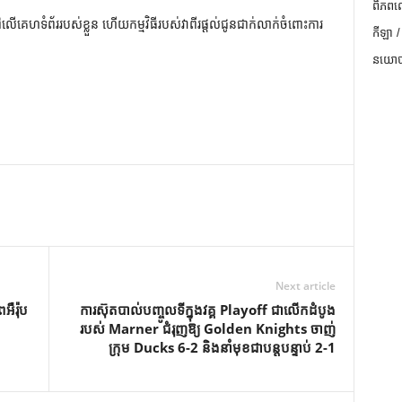
ពិភពល
លើគេហទំព័ររបស់ខ្លួន ហើយកម្មវិធីរបស់វាពីរផ្តល់ជូនជាក់លាក់ចំពោះការ
កីឡា /
នយោបា
Next article
ឺរ៉ុប
ការ​ស៊ុត​បាល់​បញ្ចូល​ទី​ក្នុង​វគ្គ Playoff ជា​លើក​ដំបូង​
របស់ Marner ជំរុញ​ឱ្យ Golden Knights ចាញ់​
ក្រុម Ducks 6-2 និង​នាំមុខ​ជា​បន្តបន្ទាប់ 2-1