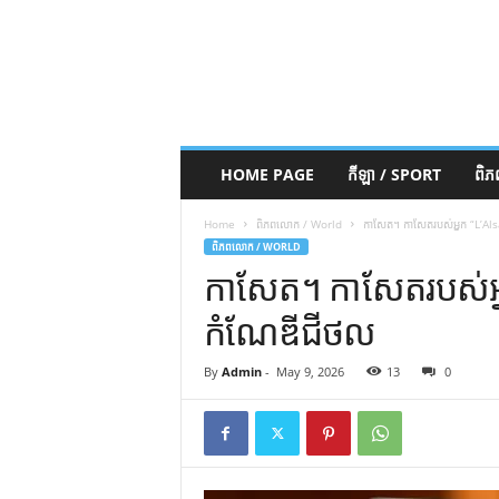
HOME PAGE
កីឡា / SPORT
ពិ
Home
ពិភពលោក / World
កាសែត។ កាសែតរបស់អ្នក “L’Als
ពិភពលោក / WORLD
កាសែត។ កាសែតរបស់អ្ន
កំណែឌីជីថល
By
Admin
-
May 9, 2026
13
0