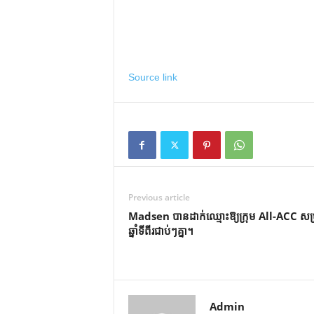
Source link
Previous article
Madsen បានដាក់ឈ្មោះឱ្យក្រុម All-ACC សម្
ឆ្នាំទីពីរជាប់ៗគ្នា។
Admin