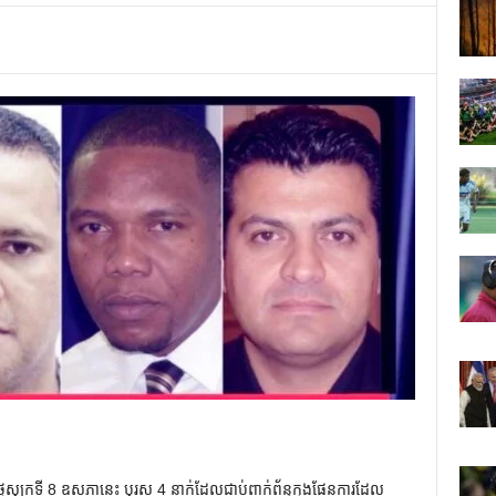
ងៃសុក្រទី 8 ឧសភានេះ បុរស 4 នាក់ដែលជាប់ពាក់ព័ន្ធក្នុងផែនការដែល