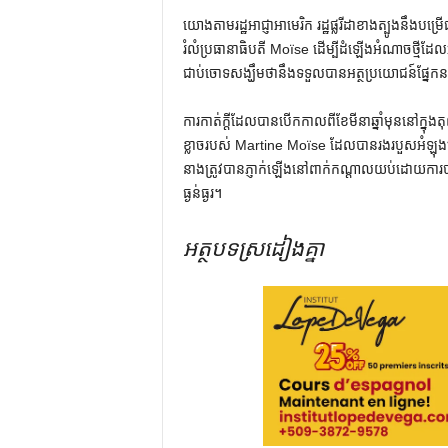
យោងតាមរដ្ឋអាជ្ញាអាមេរិក រដ្ឋផ្លរីដាខាងត្បូងនឹងបម្រ
រំលំប្រធានាធិបតី Moïse ដើម្បីដំឡើងអំណាចថ្
ជាប់ចោទសង្ឃឹមថានឹងទទួលបានអត្ថប្រយោជន៍ផ្នែកនយោប
ការកាត់ក្តីដែលបានបើកកាលពីខែមីនាឆ្នាំមុននៅក្នុងតុល
ខ្លាចរបស់ Martine Moïse ដែលបានរងរបួសអំឡុងពេ
នាង​ត្រូវ​បាន​ភ្ញាក់​ឡើង​នៅ​ពាក់​កណ្តាល​យប់​ដោយ​ការ​បា
ធ្ងន់ធ្ងរ។
អត្ថបទស្រដៀងគ្នា