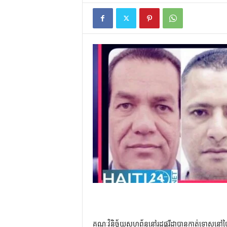
គណៈវិនិច្ឆ័យសហព័ន្ធនៅរដ្ឋផ្លរីដាបានកាត់ទោសនៅថ្