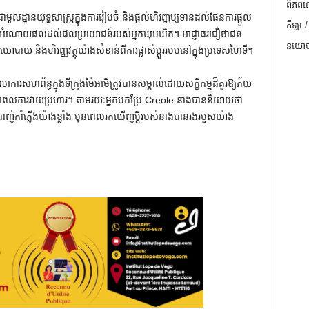
ពិភពល
ើជាមូលដ្ឋានយុទ្ធសាស្ត្រក្នុងការរៀបចំ និងផ្តល់ហិរញ្ញប្បទានដល់ផែនការផ្តួល
កីឡា /
មីដែលអំណោយផលដល់ផលប្រយោជន៍របស់អ្នកឃុបឃិត។ អាជ្ញាធរជឿថាជន
នយោបា
ាយ និងហិរញ្ញវត្ថុយ៉ាងសំខាន់ពីការផ្លាស់ប្តូររបបនៅក្នុងប្រទេសហៃទី។
ាការសហព័ន្ធក្នុងទីក្រុងម៉ៃអាមីត្រូវបានសម្គាល់ដោយសក្ខីកម្មដ៏គួរឱ្យភ័យ
លការវាយប្រហារ។ តាម​រយៈ​អ្នក​បក​ប្រែ Creole នាង​បាន​និយាយ​ថា
ញ់​កាំភ្លើង​យ៉ាង​ខ្លាំង មុន​ពេល​រក​ឃើញ​ប្តី​របស់​នាង​បាន​រង​របួស​យ៉ាង​