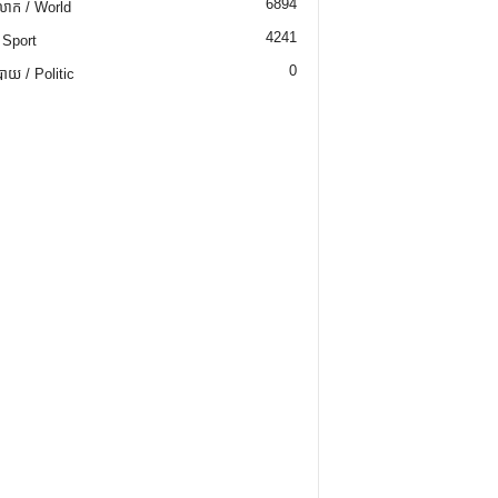
6894
ោក / World
4241
 Sport
0
យ / Politic