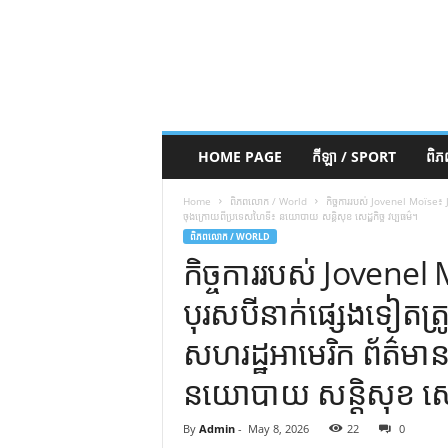
HOME PAGE
កីឡា / SPORT
ពិ
Home
ពិភពលោក / World
កិច្ចការរបស់ Jovenel Moïse៖
ចុងក្រោយពីប្រទេសហៃទី៖ នយោបាយ សន្តិសុខ សេដ្ឋកិច្ច វប្បធម៌។
ពិភពលោក / WORLD
កិច្ចការរបស់ Jovene
បុរសបីនាក់ផ្សេងទៀត
សហរដ្ឋអាមេរិក ព័ត៌ម
នយោបាយ សន្តិសុខ សេដ្ឋ
By
Admin
-
May 8, 2026
22
0