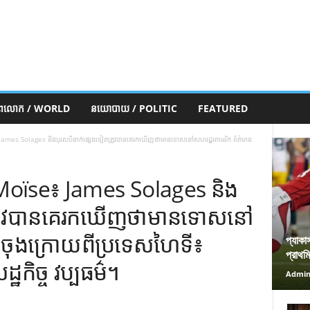
ភពលោក / WORLD
នយោបាយ / POLITIC
FEATURED
 James Solages និងបុរសបីនាក់ផ្សេងទៀតត្រូវបានគេរកឃើញថាមានទោសនៅសហរដ្ឋអាមេរិក ព័ត៌មាន
l Moïse៖ James Solages និង
ត្រូវបានគេរកឃើញថាមានទោសនៅ
ានចុងក្រោយពីប្រទេសហៃទី៖
প্যাকা
প্রাথম
កិច្ច វប្បធម៌។
Admi