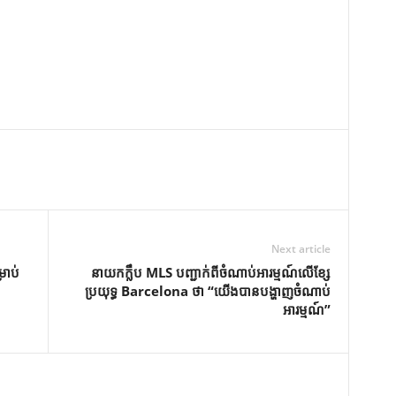
Next article
រាប់
នាយកក្លឹប MLS បញ្ជាក់ពីចំណាប់អារម្មណ៍លើខ្សែ
ប្រយុទ្ធ Barcelona ថា “យើងបានបង្ហាញចំណាប់
អារម្មណ៍”