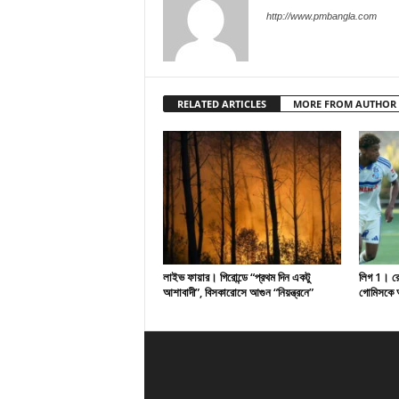
http://www.pmbangla.com
RELATED ARTICLES
MORE FROM AUTHOR
লাইভ ফায়ার। গিরোন্ডে “প্রথম দিন একটু
লিগ 1। রেসি
আশাবাদী”, বিসকারোসে আগুন “নিয়ন্ত্রনে”
গোমিসকে আ