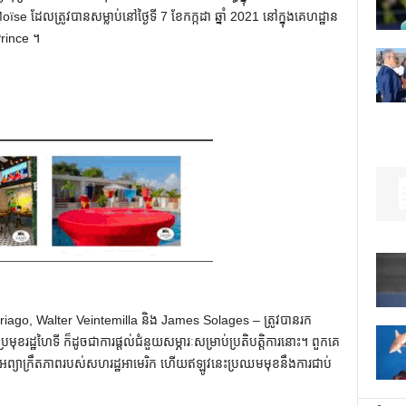
e ដែលត្រូវបានសម្លាប់នៅថ្ងៃទី 7 ខែកក្កដា ឆ្នាំ 2021 នៅក្នុងគេហដ្ឋាន
Prince ។
riago, Walter Veintemilla និង James Solages – ត្រូវបានរក
ុខរដ្ឋហៃទី ក៏ដូចជាការផ្តល់ជំនួយសម្ភារៈសម្រាប់ប្រតិបត្តិការនោះ។ ពួកគេ
ប់អព្យាក្រឹតភាពរបស់សហរដ្ឋអាមេរិក ហើយឥឡូវនេះប្រឈមមុខនឹងការជាប់