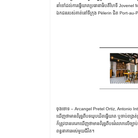
នាំទៅដល់ការធ្វើឃាតប្រធានាធិបតីហៃទី Jovenel Moïs
ឯកជនរបស់គាត់នៅទីក្រុង Pèlerin ជិត Port-au-
ចុងចោទ – Arcangel Pretel Ortiz, Antonio Int
ឃើញថាមានពិរុទ្ធពីបទឃុបឃិតធ្វើឃាត ឬចាប់ពង្រត់ប្រម
ក៏ត្រូវបានគេរកឃើញថាមានពិរុទ្ធពីបទរំលោភលើច្បា
ពន្ធនាគារអស់មួយជីវិត។