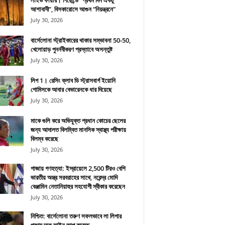
লাইভ ফায়ার। গিরোন্ডে “প্রথম দিন একটু
আশাবাদী”, বিসকারোসে আগুন “নিয়ন্ত্রনে”
July 30, 2026
বার্সেলোনা স্ট্রাইকারের থাকার সম্ভাবনা 50-50,
খেলোয়াড় পুনর্নবীকরণ প্রস্তাবে অসন্তুষ্ট
July 30, 2026
লিগ 1। রেসিং ক্লাব ডি স্ট্রাসবার্গ ইয়োনি
গোমিসকে আবার বেভারেনকে ধার দিয়েছে
July 30, 2026
মাকে গুলি করে অভিযুক্ত প্রধান কোচের ছেলের
জন্য আদালত বিলম্বিত মানসিক স্বাস্থ্য পরীক্ষায়
বিলম্ব করেছে
July 30, 2026
গাজায় গণহত্যা: ইস্রায়েলে 2,500 টিরও বেশি
ভারতীয় অস্ত্র সরবরাহের সাথে, নরেন্দ্র মোদি
বেঞ্জামিন নেতানিয়াহুর সহযোগী স্বীকার করেছেন
July 30, 2026
নিশ্চিত: বার্সেলোনা তরুণ সফলভাবে লা লিগার