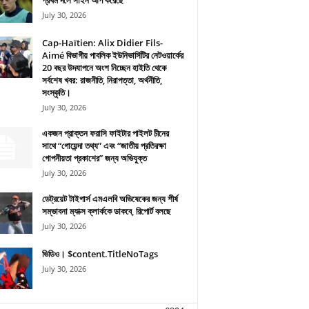
প্রথম দলে সাইন আপ করেছে
July 30, 2026
Cap-Haïtien: Alix Didier Fils-
Aimé বিভাগীয় পাবলিক ইউনিভার্সিটির নেটওয়ার্কের
20 বছর উদযাপনে অংশ নিচ্ছেন হাইতি থেকে
সর্বশেষ খবর: রাজনীতি, নিরাপত্তা, অর্থনীতি,
সংস্কৃতি।
July 30, 2026
একজন প্রাক্তন ফরাসি ফাইটার পাইলট চীনের
সাথে “গোয়েন্দা তথ্য” এবং “জাতীয় প্রতিরক্ষা
গোপনীয়তা প্রকাশের” জন্য অভিযুক্ত
July 30, 2026
ডেট্রয়েট টাইগার্স এমএলবি অভিষেকের জন্য শীর্ষ
সম্ভাবনা ম্যাক্স ক্লার্ককে ডাকবে, রিপোর্ট বলছে
July 30, 2026
ভিডিও। $content.TitleNoTags
July 30, 2026