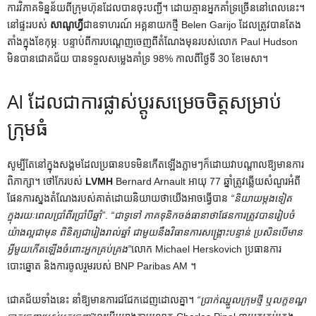
ការវិភាគទិន្នន័យពីក្រុមហ៊ុនដែលបានចុះបញ្ជី។ ដោយគ្មានអ្នកគាំទ្រច្រើននៅពេលនេះ។
នៅផ្ទះរបស់
សាណូហ្វី
ជាឧទាហរណ៍ អគ្គនាយកថ្មី Belen Garijo ដែលត្រូវបានតែង
តាំងក្នុងខែកុម្ភៈ បន្ទាប់ពីការបណ្តេញចេញពីតំណែងមុនរបស់លោក Paul Hudson
មិនបានជោគជ័យ បានទទួលសម្លេងគាំទ្រ 98% កាលពីថ្ងៃទី 30 ខែមេសា។
AI ដែលជាការផ្លាស់ប្តូរសម្រេចចិត្តសម្រាប់
ក្រុមធំ
សូម្បីតែនៅក្នុងសង្គមដែលប្រធានបទមិនកើតឡើងភ្លាមៗក៏ដោយវាបណ្តាលឱ្យមានការ
ពិភាក្សា។ ថៅកែរបស់
LVMH
Bernard Arnault អាយុ 77 ឆ្នាំត្រូវឆ្លើយសំណួរអំពី
ផែនការស្នងតំណែងរបស់គាត់ដោយនិយាយថាយើងអាចធ្វើបាន
“និយាយម្តងទៀត
ក្នុងរយៈពេលប្រាំពីរប្រាំបីឆ្នាំ”
.
“ជាទូទៅ ភាគទុនិកចង់ធានាថាផែនការត្រូវបានរៀបចំ
យ៉ាងល្អជាមុន ពិនិត្យជារៀងរាល់ឆ្នាំ ជាមួយនឹងវិធានការសង្គ្រោះបន្ទាន់ ប្រសិនបើមាន
អ្វីមួយកើតឡើងចំពោះអ្នកគ្រប់គ្រង”
លោក Michael Herskovich ប្រធានការ
បោះឆ្នោត និងការចូលរួមរបស់ BNP Paribas AM ។
ជោគជ័យទាំងនេះ នាំឱ្យមានការជជែកដេញដោលគ្នា។
“ប្រាក់​ឈ្នួល​ក្រុម​ថ្មី ឬ​លក្ខខណ្ឌ​