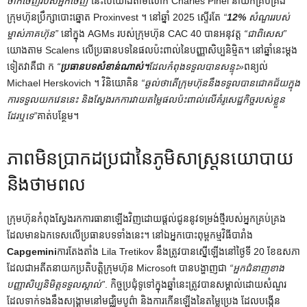
ចាកចេញ​របស់​អ្នក​ចេញ”
នេះបើយោងតាមលោក Charles Pinel នាយកគ្រប់គ្រង
ក្រុមហ៊ុនប្រឹក្សាបោះឆ្នោត Proxinvest ។ នៅឆ្នាំ 2025 ស្ទើរតែ
“
12%
សំណួររបស់
ម្ចាស់ភាគហ៊ុន”
នៅក្នុង AGMs របស់ក្រុមហ៊ុន CAC 40 បានអនុវត្ត
“ជាពិសេស”
យោងតាម ​​Scalens លើប្រធានបទនៃផលប៉ះពាល់នៃបញ្ញាសិប្បនិម្មិត។ នៅឆ្នាំនេះម្តង
ទៀតវាគឺជា ក
“
ប្រធានបទសំខាន់ណាស់។
ដែលកំពុងទទួលបានសន្ទុះ»
ពន្យល់
Michael Herskovich ។ វិនិយោគិន
“ឆ្ងល់ថាតើក្រុមហ៊ុននឹងទទួលបានជោគជ័យក្នុង
ការទទួលយកវេននេះ និងស្វែងរកការវាយតម្លៃផលប៉ះពាល់លើគំរូសេដ្ឋកិច្ចរបស់ខ្លួន
ដែរឬទេ”
គាត់បន្ថែម។
ភាពមិនប្រាកដប្រជានៃភូមិសាស្ត្រនយោបាយ
និងថាមពល
ក្រុមហ៊ុនកំពុងស្វែងរកការធានាឡើងវិញដោយផ្តល់ជូននូវទម្រង់ថ្មីរបស់អ្នកគ្រប់គ្រង
ដែលមានឯកទេសលើប្រធានបទទាំងនេះ។ នៅឯអ្នកបោះពុម្ពកម្មវិធីបារាំង
Capgemini
ការតែងតាំង Lila Tretikov នឹងត្រូវបានស្នើឡើងនៅថ្ងៃទី 20 ខែឧសភា
ដែលជាអតីតនាយកប្រតិបត្តិក្រុមហ៊ុន Microsoft បានបង្ហាញជា
“អ្នកជំនាញខាង
បញ្ញាសិប្បនិមិត្តទទួលស្គាល់”
. កិច្ចប្រជុំទូទៅក្នុងឆ្នាំនេះត្រូវបានសម្គាល់ដោយសំណួរ
ដែលទាក់ទងនឹងសង្រ្គាមនៅមជ្ឈិមបូព៌ា និងការកើនឡើងនៃតម្លៃប្រេង ដែលបង្កើន