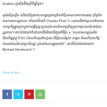
Scalens ប្រឆាំងនឹងប្រាំបីឆ្នាំមុន។
ម្យ៉ាងវិញទៀត យើងឃើញមានបទបង្ហាញជាច្រើនអំពីប្រធានបទអាកាសធាតុ ប៉ុន្តែមិន
មានការបោះឆ្នោតទេ»។
កំណត់ចំណាំ Charles Pinel ។
«ដោយដឹងថាពួកគេមិនមាន
កាតព្វកិច្ចផ្លូវច្បាប់ក្នុងការធ្វើដូច្នេះក្រុមហ៊ុនអាចមិនពេញចិត្តក្នុងការប្រគល់ដំបងដែល
ត្រូវវាយ។
ទោះយ៉ាងណាក៏ដោយយើងមិនឃើញនៅអឺរ៉ុប a
“ចលនាសកម្មប្រឆាំង
នឹងហិរញ្ញវត្ថុ ESG (ដែលគិតគូរពីលក្ខណៈវិនិច្ឆ័យបរិស្ថាន សង្គម និងអភិបាលកិច្ច
កំណត់ចំណាំរបស់អ្នកនិពន្ធ) ដូចនៅសហរដ្ឋអាមេរិក”,
នេះបើយោងតាមលោក
Michael Herskovich ។
Source link