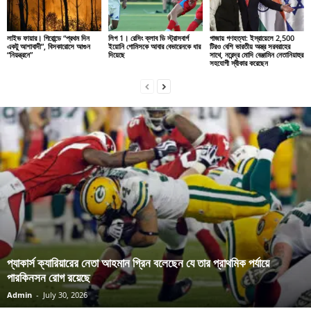
লাইভ ফায়ার। গিরোন্ডে “প্রথম দিন
লিগ 1। রেসিং ক্লাব ডি স্ট্রাসবার্গ
গাজায় গণহত্যা: ইস্রায়েলে 2,500
একটু আশাবাদী”, বিসকারোসে আগুন
ইয়োনি গোমিসকে আবার বেভারেনকে ধার
টিরও বেশি ভারতীয় অস্ত্র সরবরাহের
“নিয়ন্ত্রনে”
দিয়েছে
সাথে, নরেন্দ্র মোদি বেঞ্জামিন নেতানিয়াহুর
সহযোগী স্বীকার করেছেন
প্যাকার্স ক্যারিয়ারের নেতা আহমান গ্রিন বলেছেন যে তার প্রাথমিক পর্যায়ে
পারকিনসন রোগ রয়েছে
Admin
-
July 30, 2026