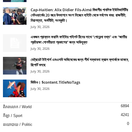
Cap-Haïtien: Alix Didier Fils-Aimé বিভাগীয় পাবলিক ইউনিভার্সিটির
নেটওয়ার্কের 20 বছর উদযাপনে অংশ নিচ্ছেন হাইতি থেকে সর্বশেষ খবর: রাজনীতি,
নিরাপত্তা, অর্থনীতি, সংস্কৃতি।
July 30, 2026
একজন প্রাক্তন ফরাসি ফাইটার পাইলট চীনের সাথে “গোয়েন্দা তথ্য” এবং “জাতীয়
প্রতিরক্ষা গোপনীয়তা প্রকাশের” জন্য অভিযুক্ত
July 30, 2026
ডেট্রয়েট টাইগার্স এমএলবি অভিষেকের জন্য শীর্ষ সম্ভাবনা ম্যাক্স ক্লার্ককে ডাকবে,
রিপোর্ট বলছে
July 30, 2026
ভিডিও। $content.TitleNoTags
July 30, 2026
6894
ពិភពលោក / World
4241
កីឡា / Sport
0
នយោបាយ / Politic