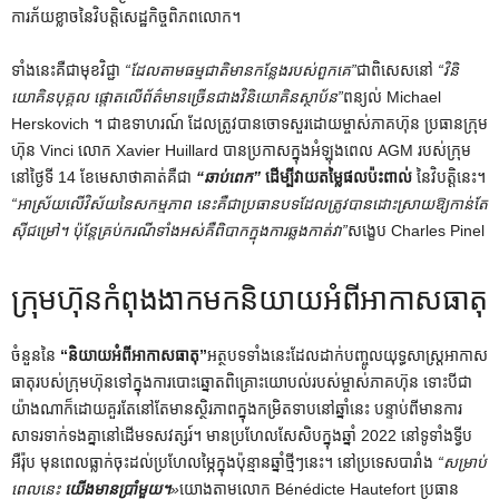
ការភ័យខ្លាចនៃវិបត្តិសេដ្ឋកិច្ចពិភពលោក។
ទាំងនេះគឺជាមុខវិជ្ជា
“ដែលតាមធម្មជាតិមានកន្លែងរបស់ពួកគេ”
ជាពិសេសនៅ
“វិនិ
យោគិនបុគ្គល ផ្តោតលើព័ត៌មានច្រើនជាងវិនិយោគិនស្ថាប័ន”
ពន្យល់ Michael
Herskovich ។ ជាឧទាហរណ៍ ដែលត្រូវបានចោទសួរដោយម្ចាស់ភាគហ៊ុន ប្រធានក្រុម
ហ៊ុន Vinci លោក Xavier Huillard បានប្រកាសក្នុងអំឡុងពេល AGM របស់ក្រុម
នៅថ្ងៃទី 14 ខែមេសាថាគាត់គឺជា
“ឆាប់ពេក”
ដើម្បីវាយតម្លៃផលប៉ះពាល់
នៃវិបត្តិនេះ។
“អាស្រ័យលើវិស័យនៃសកម្មភាព នេះគឺជាប្រធានបទដែលត្រូវបានដោះស្រាយឱ្យកាន់តែ
ស៊ីជម្រៅ។ ប៉ុន្តែគ្រប់ករណីទាំងអស់គឺពិបាកក្នុងការឆ្លងកាត់វា”
សង្ខេប Charles Pinel
ក្រុមហ៊ុន​កំពុង​ងាក​មក​និយាយ​អំពី​អាកាសធាតុ
ចំនួននៃ
“និយាយអំពីអាកាសធាតុ”
អត្ថបទទាំងនេះដែលដាក់បញ្ចូលយុទ្ធសាស្ត្រអាកាស
ធាតុរបស់ក្រុមហ៊ុនទៅក្នុងការបោះឆ្នោតពិគ្រោះយោបល់របស់ម្ចាស់ភាគហ៊ុន ទោះបីជា
យ៉ាងណាក៏ដោយគួរតែនៅតែមានស្ថិរភាពក្នុងកម្រិតទាបនៅឆ្នាំនេះ បន្ទាប់ពីមានការ
សាទរទាក់ទងគ្នានៅដើមទសវត្សរ៍។ មានប្រហែលសែសិបក្នុងឆ្នាំ 2022 នៅទូទាំងទ្វីប
អឺរ៉ុប មុនពេលធ្លាក់ចុះដល់ប្រហែលម្ភៃក្នុងប៉ុន្មានឆ្នាំថ្មីៗនេះ។ នៅប្រទេសបារាំង
“សម្រាប់
ពេលនេះ
យើងមានប្រាំមួយ។
»
យោងតាមលោក Bénédicte Hautefort ប្រធាន