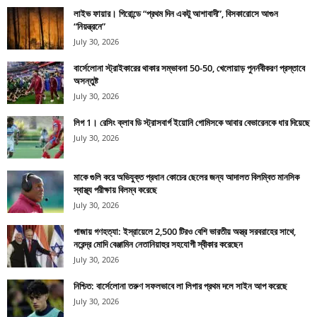
লাইভ ফায়ার। গিরোন্ডে “প্রথম দিন একটু আশাবাদী”, বিসকারোসে আগুন
“নিয়ন্ত্রনে”
July 30, 2026
বার্সেলোনা স্ট্রাইকারের থাকার সম্ভাবনা 50-50, খেলোয়াড় পুনর্নবীকরণ প্রস্তাবে
অসন্তুষ্ট
July 30, 2026
লিগ 1। রেসিং ক্লাব ডি স্ট্রাসবার্গ ইয়োনি গোমিসকে আবার বেভারেনকে ধার দিয়েছে
July 30, 2026
মাকে গুলি করে অভিযুক্ত প্রধান কোচের ছেলের জন্য আদালত বিলম্বিত মানসিক
স্বাস্থ্য পরীক্ষায় বিলম্ব করেছে
July 30, 2026
গাজায় গণহত্যা: ইস্রায়েলে 2,500 টিরও বেশি ভারতীয় অস্ত্র সরবরাহের সাথে,
নরেন্দ্র মোদি বেঞ্জামিন নেতানিয়াহুর সহযোগী স্বীকার করেছেন
July 30, 2026
নিশ্চিত: বার্সেলোনা তরুণ সফলভাবে লা লিগার প্রথম দলে সাইন আপ করেছে
July 30, 2026