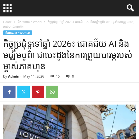
Home
ពិភពលោក / World
កិច្ចប្រជុំទូទៅឆ្នាំ 2026៖ ជោគជ័យ AI និងមជ្ឈឹមបូព៌ា ជាបេះដូងនៃការព្រួយបារម្ភ
របស់ម្ចាស់ភាគហ៊ុន
ពិភពលោក / WORLD
កិច្ចប្រជុំទូទៅឆ្នាំ 2026៖ ជោគជ័យ AI និង
មជ្ឈឹមបូព៌ា ជាបេះដូងនៃការព្រួយបារម្ភរបស់
ម្ចាស់ភាគហ៊ុន
By
Admin
-
May 11, 2026
16
0