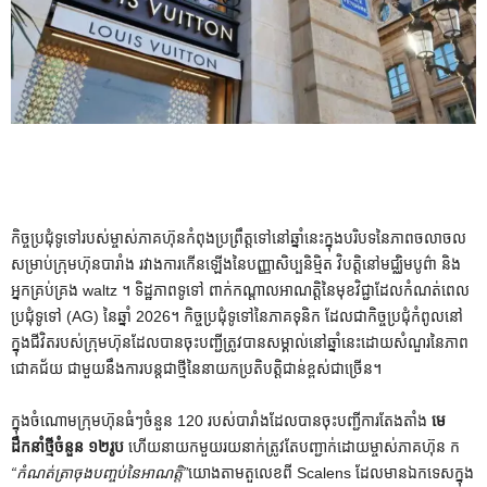
កិច្ចប្រជុំទូទៅរបស់ម្ចាស់ភាគហ៊ុនកំពុងប្រព្រឹត្តទៅនៅឆ្នាំនេះក្នុងបរិបទនៃភាពចលាចល
សម្រាប់ក្រុមហ៊ុនបារាំង រវាងការកើនឡើងនៃបញ្ញាសិប្បនិម្មិត វិបត្តិនៅមជ្ឈិមបូព៌ា និង
អ្នកគ្រប់គ្រង waltz ។ ទិដ្ឋភាពទូទៅ ពាក់កណ្តាលអាណត្តិនៃមុខវិជ្ជាដែលកំណត់ពេល
ប្រជុំទូទៅ (AG) នៃឆ្នាំ 2026។ កិច្ចប្រជុំទូទៅនៃភាគទុនិក ដែលជាកិច្ចប្រជុំកំពូលនៅ
ក្នុងជីវិតរបស់ក្រុមហ៊ុនដែលបានចុះបញ្ជីត្រូវបានសម្គាល់នៅឆ្នាំនេះដោយសំណួរនៃភាព
ជោគជ័យ ជាមួយនឹងការបន្តជាថ្មីនៃនាយកប្រតិបត្តិជាន់ខ្ពស់ជាច្រើន។
ក្នុងចំណោមក្រុមហ៊ុនធំៗចំនួន 120 របស់បារាំងដែលបានចុះបញ្ជីការតែងតាំង
មេ
ដឹកនាំថ្មីចំនួន ១២រូប
ហើយនាយកមួយរយនាក់ត្រូវតែបញ្ជាក់ដោយម្ចាស់ភាគហ៊ុន ក
“កំណត់ត្រាចុងបញ្ចប់នៃអាណត្តិ”
យោងតាមតួលេខពី Scalens ដែលមានឯកទេសក្នុង