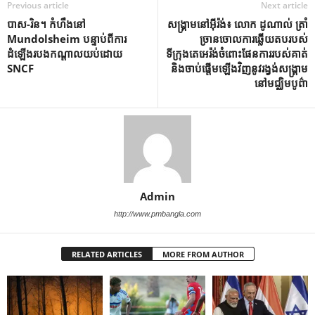
Previous article
Next article
បាស-រិន។ កំហឹងនៅ
សង្គ្រាមនៅអ៊ីរ៉ង់៖ លោក ដូណាល់ ត្រាំ
Mundolsheim បន្ទាប់ពីការ
ច្រានចោលការឆ្លើយតបរបស់
ដំឡើងរបងកណ្តាលយប់ដោយ
ទីក្រុងតេអេរ៉ង់ចំពោះផែនការរបស់គាត់
SNCF
និងចាប់ផ្តើមឡើងវិញនូវរង្វង់សង្រ្គាម
នៅមជ្ឈិមបូព៌ា
Admin
http://www.pmbangla.com
RELATED ARTICLES
MORE FROM AUTHOR