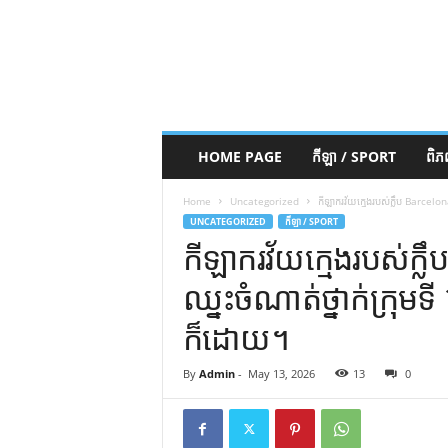
HOME PAGE
កីឡា / SPORT
ពិ
Home
Uncategorized
កីឡាករវ័យក្មេងរបស់ក្លឹប Barcelona
UNCATEGORIZED
កីឡា / SPORT
កីឡាករវ័យក្មេងរបស់ក្លឹ
ឈ្នះចំណាត់ថ្នាក់ក្រុមទ
ក៏ដោយ។
By
Admin
-
May 13, 2026
13
0