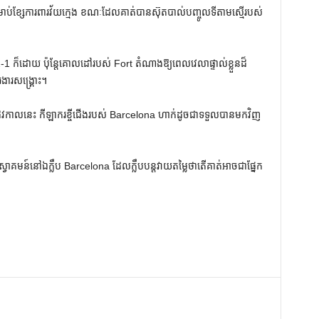
ាប់ខ្សែការពារវ័យក្មេង ខណៈដែលគាត់បានស៊ុតបាល់បញ្ចូលទីតាមស្មើរបស់
-1 ក៏ដោយ ប៉ុន្តែគោលដៅរបស់ Fort តំណាងឱ្យពេលវេលាផ្ទាល់ខ្លួនដ៏
ងារសង្គ្រោះ។
វកាលនេះ កីឡាករខ្ចីជើងរបស់ Barcelona ហាក់ដូចជាទទួលបានមកវិញ
ស្វាគមន៍នៅឯក្លឹប Barcelona ដែលក្លឹបបន្តវាយតម្លៃថាតើគាត់អាចជាផ្នែក