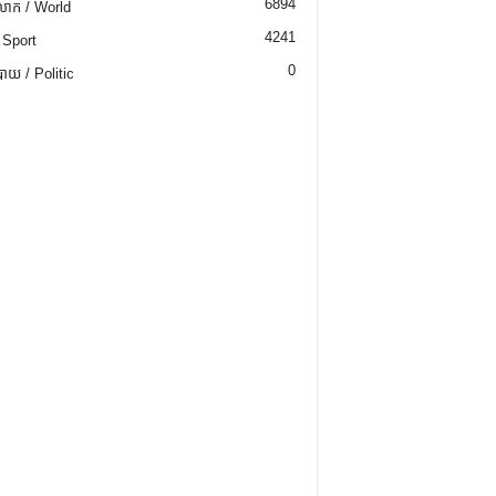
6894
ោក / World
4241
 Sport
0
យ / Politic