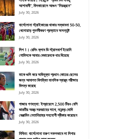
লাইভ ফায়ার। গিরোন্ডে “প্রথম দিন একটু
আশাবাদী”, বিসকারোসে আগুন “নিয়ন্ত্রনে”
July 30, 2026
বার্সেলোনা স্ট্রাইকারের থাকার সম্ভাবনা 50-50,
খেলোয়াড় পুনর্নবীকরণ প্রস্তাবে অসন্তুষ্ট
July 30, 2026
লিগ 1। রেসিং ক্লাব ডি স্ট্রাসবার্গ ইয়োনি
গোমিসকে আবার বেভারেনকে ধার দিয়েছে
July 30, 2026
মাকে গুলি করে অভিযুক্ত প্রধান কোচের ছেলের
জন্য আদালত বিলম্বিত মানসিক স্বাস্থ্য পরীক্ষায়
বিলম্ব করেছে
July 30, 2026
গাজায় গণহত্যা: ইস্রায়েলে 2,500 টিরও বেশি
ভারতীয় অস্ত্র সরবরাহের সাথে, নরেন্দ্র মোদি
বেঞ্জামিন নেতানিয়াহুর সহযোগী স্বীকার করেছেন
July 30, 2026
নিশ্চিত: বার্সেলোনা তরুণ সফলভাবে লা লিগার