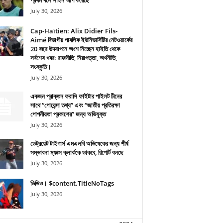
প্রথম দলে সাইন আপ করেছে
July 30, 2026
Cap-Haïtien: Alix Didier Fils-
Aimé বিভাগীয় পাবলিক ইউনিভার্সিটির নেটওয়ার্কের
20 বছর উদযাপনে অংশ নিচ্ছেন হাইতি থেকে
সর্বশেষ খবর: রাজনীতি, নিরাপত্তা, অর্থনীতি,
সংস্কৃতি।
July 30, 2026
একজন প্রাক্তন ফরাসি ফাইটার পাইলট চীনের
সাথে “গোয়েন্দা তথ্য” এবং “জাতীয় প্রতিরক্ষা
গোপনীয়তা প্রকাশের” জন্য অভিযুক্ত
July 30, 2026
ডেট্রয়েট টাইগার্স এমএলবি অভিষেকের জন্য শীর্ষ
সম্ভাবনা ম্যাক্স ক্লার্ককে ডাকবে, রিপোর্ট বলছে
July 30, 2026
ভিডিও। $content.TitleNoTags
July 30, 2026