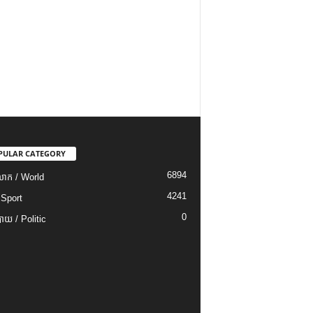
PULAR CATEGORY
6894
ោក / World
4241
 Sport
0
យ / Politic