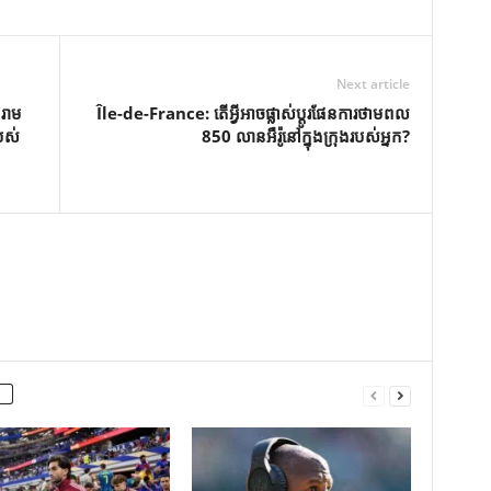
Next article
ំរាម
Île-de-France: តើអ្វីអាចផ្លាស់ប្តូរផែនការថាមពល
បស់
850 លានអឺរ៉ូនៅក្នុងក្រុងរបស់អ្នក?