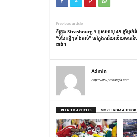
Previous article
ទីក្រុង Strasbourg ។ បុរសអាយុ 45 ឆ្នាំម្នាក់គ
“បំបែកអ្វីៗទាំងអស់” នៅក្នុងការិយាល័យមេធាវីរ
គាត់។
Admin
http://www.pmbangla.com
RELATED ARTICLES
MORE FROM AUTHOR