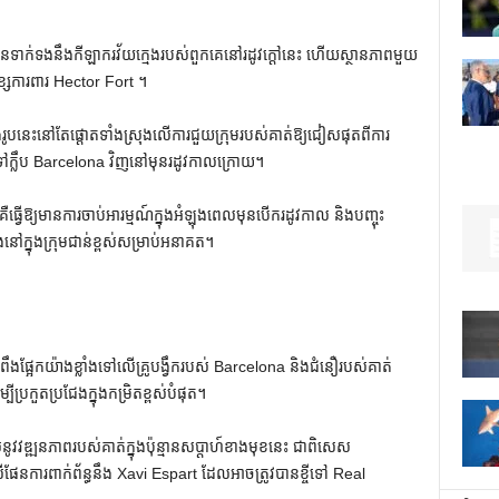
ួនទាក់ទងនឹងកីឡាករវ័យក្មេងរបស់ពួកគេនៅរដូវក្តៅនេះ ហើយស្ថានភាពមួយ
ខ្សែការពារ Hector Fort ។
យក្មេងរូបនេះនៅតែផ្តោតទាំងស្រុងលើការជួយក្រុមរបស់គាត់ឱ្យជៀសផុតពីការ
ទៅក្លឹប Barcelona វិញនៅមុនរដូវកាលក្រោយ។
ឱ្យមានការចាប់អារម្មណ៍ក្នុងអំឡុងពេលមុនបើករដូវកាល និងបញ្ចុះ
ៅក្នុងក្រុមជាន់ខ្ពស់សម្រាប់អនាគត។
ផ្អែកយ៉ាងខ្លាំងទៅលើគ្រូបង្វឹករបស់ Barcelona និងជំនឿរបស់គាត់
ីប្រកួតប្រជែងក្នុងកម្រិតខ្ពស់បំផុត។
ូវវឌ្ឍនភាពរបស់គាត់ក្នុងប៉ុន្មានសប្តាហ៍ខាងមុខនេះ ជាពិសេស
នការពាក់ព័ន្ធនឹង Xavi Espart ដែលអាចត្រូវបានខ្ចីទៅ Real