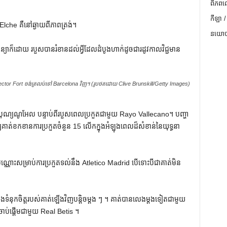
ពិភពល
កីឡា /
ទៅ Elche គឺនៅឆ្ងាយពីភាពត្រង់។
នយោបា
រសន្យាក៏ដោយ របួសបានរំខានដល់អ្វីដែលដំបូងហាក់ដូចជារដូវកាលវិជ្ជមាន
ctor Fort ចង់ត្រលប់ទៅ Barcelona វិញ។ (រូបថតដោយ Clive Brunskill/Getty Images)
បុណ្យណូអែល បន្ទាប់ពីរបួសពេលប្រកួតជាមួយ Rayo Vallecano។ បញ្ហា​
ំ​ឱ្យ​គាត់​ខកខាន​ការ​ប្រកួត​ចំនួន 15 លើក​ក្នុង​អំឡុង​ពេល​ដ៏​សំខាន់​នៃ​យុទ្ធនា
ប៉ុណ្ណោះសម្រាប់ការប្រកួតទល់នឹង Atletico Madrid បើទោះបីជាគាត់មិន
ងទំនុកចិត្តរបស់គាត់ឡើងវិញបន្តិចម្តង ៗ ។ គាត់បានលេងម្តងទៀតជាមួយ
ាប់ផ្តើមជាមួយ Real Betis ។