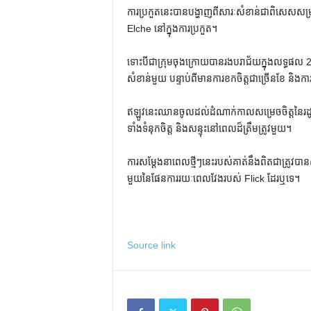
ការប្រកួតនេះបានបង្ហាញពីសារៈសំខាន់ជាពិសេសសម្រ
Elche នៅក្នុងការប្រកួត។
ទោះបីជាក្រុមចុងក្រោយបានរងបរាជ័យក្នុងលទ្ធផល 2
សំខាន់មួយ បន្ទាប់ពីមានការខកចិត្តជាច្រើនខែ និងការ
ឥឡូវនេះឈានចូលដល់ដំណាក់កាលសម្រេចចិត្តនៃរដូ
ទាំងទំនុកចិត្ត និងសន្ទុះនៅពេលដ៏ត្រឹមត្រូវមួយ។
ការសម្តែងនាពេលថ្មីៗនេះរបស់គាត់នឹងពិតជាត្រូវបាន
មួយនៃផែនការរយៈពេលវែងរបស់ Flick ដែរឬទេ។
Source link