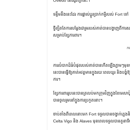
Oviedo នៅរដូវក្តៅនេះ។
ទន្ទឹមនឹងនេះដែរ ការផ្លាស់ប្តូរប្រាក់កម្ចីរបស់ Fort 
ថ្វីត្បិតតែការសម្តែងជារួមរបស់គាត់បានបង្ហាញពីកា
សម្រាប់ខ្សែការពារ។
He
ការលំបាកដ៏ធំបំផុតរបស់គាត់បានកើតឡើងភ្លាមៗមុន
នេះ​បាន​ធ្វើ​ឱ្យ​គាត់​អវត្តមាន​ក្នុង​រយៈ​ពេល​យូរ និង​បង្ខ
ការ។
ខ្សែការពាររូបនេះបានត្រលប់មកក្រុមវិញក្នុងខែមេសា
បានចូលរួមនៅក្នុងការប្រកួតនោះ។
ចាប់តាំងពីពេលនោះមក Fort ទទួលបានចង្វាក់ភ្លេងនិ
Celta Vigo និង Alaves មុនពេលទទួលបានតួនាទីច