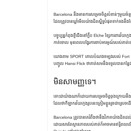
Barcelona នឹងមានការសម្រេចចិត្តសំខាន់ៗមួយចំន
ដែលត្រូវបានឃ្លាំមើលយ៉ាងជិតស្និទ្ធបំផុតទាក់ទងនឹង
បច្ចុប្បន្នកំពុងខ្ចីជើងនៅក្លឹប Elche ខ្សែការពារវ័
កាត់ចោល មុនពេលបង្វែរការចាប់អារម្មណ៍របស់គាត់
យោងតាម ​​SPORT គោលបំណងចម្បងរបស់ Fort គឺធ្វើ
បញ្ចូល Hansi Flick ថាគាត់សមនឹងទទួលបានកន្លែងន
មិនសាមញ្ញទេ។
ទោះជាយ៉ាងណាក៏ដោយការសម្រេចចិត្តចុងក្រោយនឹងពឹង
ដែលថាកីឡាករវ័យក្មេងរូបនេះត្រៀមខ្លួនរួចជាស្រេចដើម្ប
Barcelona ត្រូវបានគេរំពឹងថានឹងវិភាគយ៉ាងដិតដល់ន
ដោយសារតែស្ថានភាពរបស់គាត់ក៏អាចមានឥទ្ធិពលលើផែ