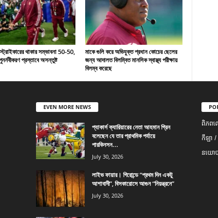
 স্ট্রাইকারের থাকার সম্ভাবনা 50-50,
মাকে গুলি করে অভিযুক্ত প্রধান কোচের ছেলের
ুনর্নবীকরণ প্রস্তাবে অসন্তুষ্ট
জন্য আদালত বিলম্বিত মানসিক স্বাস্থ্য পরীক্ষায়
বিলম্ব করেছে
EVEN MORE NEWS
PO
ពិភពល
প্যাকার্স ক্যারিয়ারের নেতা আহমান গ্রিন
বলেছেন যে তার প্রাথমিক পর্যায়ে
កីឡា /
পারকিনসন...
នយោបា
July 30, 2026
লাইভ ফায়ার। গিরোন্ডে “প্রথম দিন একটু
আশাবাদী”, বিসকারোসে আগুন “নিয়ন্ত্রনে”
July 30, 2026