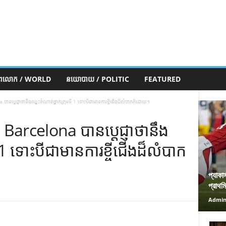
ភពលោក / WORLD
នយោបាយ / POLITIC
FEATURED
 បានប្តេជ្ញាថានឹងឈ្នះចំណាត់ថ្នាក់ក្រុមទី 1 ទោះបីជាមានការខ្ចីជើងដ៏លំបាកក៏ដោយ។
ប Barcelona បានប្តេជ្ញាថានឹង
ី 1 ទោះបីជាមានការខ្ចីជើងដ៏លំបាក
প্যাকা
প্রাথম
Admi